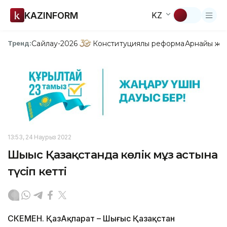
KAZINFORM
KZ
Сайлау-2026
Конституциялық реформа
Арнайы жо
Тренд:
13:53, 24 Наурыз 2022
Шығыс Қазақстанда көлік мұз астына
түсіп кетті
ӨСКЕМЕН. ҚазАқпарат – Шығыс Қазақстан