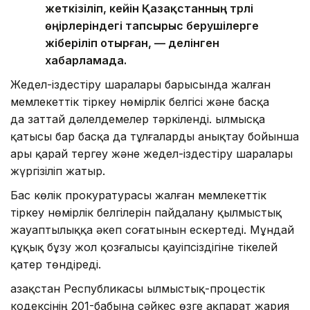
жеткізіліп, кейін Қазақстанның түрлі
өңірлеріндегі тапсырыс берушілерге
жіберіліп отырған, — делінген
хабарламада.
Жедел-іздестіру шаралары барысында жалған
мемлекеттік тіркеу нөмірлік белгісі және басқа
да заттай дәлелдемелер тәркіленді. Қылмысқа
қатысы бар басқа да тұлғаларды анықтау бойынша
ары қарай тергеу және жедел-іздестіру шаралары
жүргізіліп жатыр.
Бас көлік прокуратурасы жалған мемлекеттік
тіркеу нөмірлік белгілерін пайдалану қылмыстық
жауаптылыққа әкеп соғатынын ескертеді. Мұндай
құқық бұзу жол қозғалысы қауіпсіздігіне тікелей
қатер төндіреді.
Қазақстан Республикасы Қылмыстық-процестік
кодексінің 201-бабына сәйкес өзге ақпарат жария