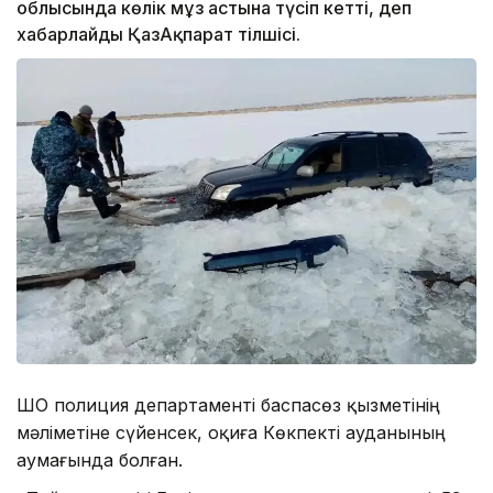
облысында көлік мұз астына түсіп кетті, деп
хабарлайды ҚазАқпарат тілшісі.
ШҚО полиция департаменті баспасөз қызметінің
мәліметіне сүйенсек, оқиға Көкпекті ауданының
аумағында болған.