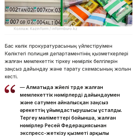
Коллаж: Kazinform / informburo.kz
Бас көлік прокуратурасының үйлестіруімен
Көліктегі полиция департаментінің қызметкерлері
жалған мемлекеттік тіркеу нөмірлік белгілерін
заңсыз дайындау және тарату схемасының жолын
кесті.
— Алматыда жүйелі түрде жалған
мемлекеттік нөмірлерді дайындаумен
және сатумен айналысқан заңсыз
әрекеттің ұйымдастырушысы ұсталды.
Тергеу мәліметтері бойынша, жалған
нөмірлер Ресей Федерациясынан
экспресс-жеткізу қызметі арқылы