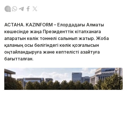
АСТАНА. KAZINFORM – Елордадағы Алматы
көшесінде жаңа Президенттік кітапханаға
апаратын көлік тоннелі салынып жатыр. Жоба
қаланың осы бөлігіндегі көлік қозғалысын
оңтайландыруға және кептелісті азайтуға
бағытталған.