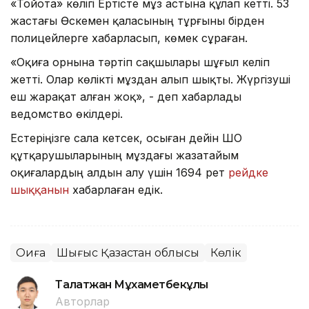
«Тойота» көлігі Ертісте мұз астына құлап кетті. 53
жастағы Өскемен қаласының тұрғыны бірден
полицейлерге хабарласып, көмек сұраған.
«Оқиға орнына тәртіп сақшылары шұғыл келіп
жетті. Олар көлікті мұздан алып шықты. Жүргізуші
еш жарақат алған жоқ», - деп хабарлады
ведомство өкілдері.
Естеріңізге сала кетсек, осыған дейін ШҚО
құтқарушыларының мұздағы жазатайым
оқиғалардың алдын алу үшін 1694 рет
рейдке
шыққанын
хабарлаған едік.
Оқиға
Шығыс Қазақстан облысы
Көлік
Талғатжан Мұхаметбекұлы
Авторлар