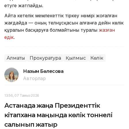
етуге жатпайды.
Айта кетелік мемлекеттік тіркеу нөмірі жоғалған
жағдайда — оның телнұсқасын алғанға дейін көлік
құралын басқаруға болмайтыны туралы
жазған
едік
.
Алматы
Прокуратура
Қылмыс
Көлік
Назым Бөлесова
Авторлар
13:56, 07 Тамыз 2026
Астанада жаңа Президенттік
кітапхана маңында көлік тоннелі
салынып жатыр