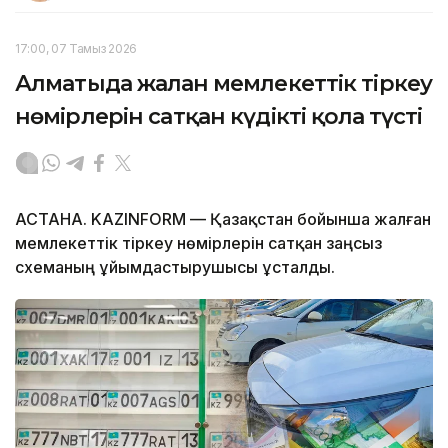
17:00, 07 Тамыз 2026
Алматыда жалған мемлекеттік тіркеу
нөмірлерін сатқан күдікті қолға түсті
АСТАНА. KAZINFORM — Қазақстан бойынша жалған
мемлекеттік тіркеу нөмірлерін сатқан заңсыз
схеманың ұйымдастырушысы ұсталды.