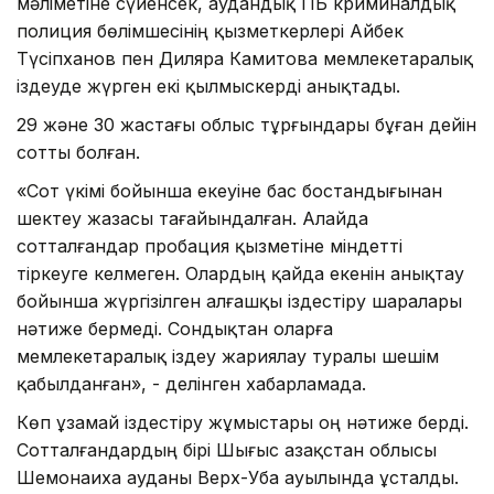
мәліметіне сүйенсек, аудандық ПБ криминалдық
полиция бөлімшесінің қызметкерлері Айбек
Түсіпханов пен Диляра Камитова мемлекетаралық
іздеуде жүрген екі қылмыскерді анықтады.
29 және 30 жастағы облыс тұрғындары бұған дейін
сотты болған.
«Сот үкімі бойынша екеуіне бас бостандығынан
шектеу жазасы тағайындалған. Алайда
сотталғандар пробация қызметіне міндетті
тіркеуге келмеген. Олардың қайда екенін анықтау
бойынша жүргізілген алғашқы іздестіру шаралары
нәтиже бермеді. Сондықтан оларға
мемлекетаралық іздеу жариялау туралы шешім
қабылданған», - делінген хабарламада.
Көп ұзамай іздестіру жұмыстары оң нәтиже берді.
Сотталғандардың бірі Шығыс Қазақстан облысы
Шемонаиха ауданы Верх-Уба ауылында ұсталды.