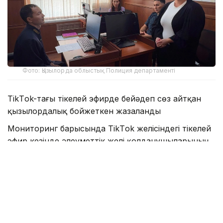
Фото: Қызылорда облыстық Полиция департаменті
TikТok-тағы тікелей эфирде бейәдеп сөз айтқан
қызылордалық бойжеткен жазаланды
Мониторинг барысында TikТok желісіндегі тікелей
эфир кезінде әлеуметтік желі қолданушыларының
бірі бірнеше мәрте бейәдеп сөздер айтып,
қоғамдық тәртіп пен әдеп нормаларын бұзғанын
анықтады.
- Тексеру нәтижесінде құқық бұзушы
Қызылорда қаласының 25 жастағы
тұрғыны Айғаным Артықбек екені белгілі