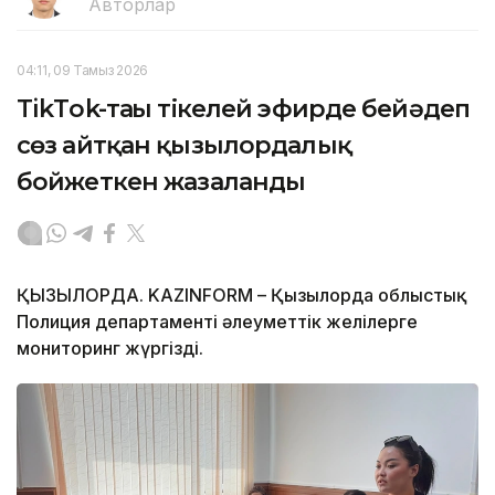
Авторлар
04:11, 09 Тамыз 2026
TikТok-тағы тікелей эфирде бейәдеп
сөз айтқан қызылордалық
бойжеткен жазаланды
ҚЫЗЫЛОРДА. KAZINFORM – Қызылорда облыстық
Полиция департаменті әлеуметтік желілерге
мониторинг жүргізді.