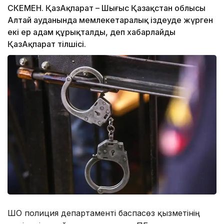
ӨСКЕМЕН. ҚазАқпарат – Шығыс Қазақстан облысы
Алтай ауданында мемлекетаралық іздеуде жүрген
екі ер адам құрықталды, деп хабарлайды
ҚазАқпарат тілшісі.
ШҚО полиция департаменті баспасөз қызметінің