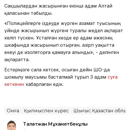
Сақшылардан жасырынған екінші адам Алтай
қаласынан табылды.
«Полицейлерге іздеуде жүрген азамат туысының
үйінде жасырынып жүргені туралы жедел ақпарат
келіп түскен. Ұсталған кезде ер адам әжесінің
шкафында жасырынып отырған. Қазіргі уақытта
екеуі де изоляторға қамауға алынды», - делінген
ақпаратта.
Естеріңізге сала кетсек, осыған дейін ШҚО-да
шомылу маусымы басталмай тұрып 3 адам
суға
кеткенін
хабарлаған едік.
Оқиға
Қылмыспен күрес
Шығыс Қазақстан облы
Талғатжан Мұхаметбекұлы