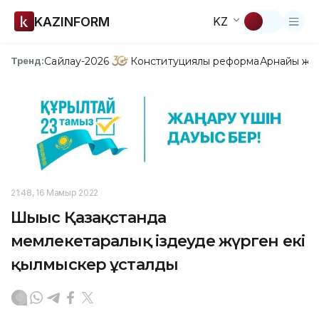
KAZINFORM
KZ
Сайлау-2026
Конституциялық реформа
Арнайы жо
Тренд:
21:48, 16 Мамыр 2022
Шығыс Қазақстанда
мемлекетаралық іздеуде жүрген екі
қылмыскер ұсталды