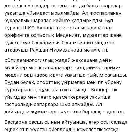
дөңгелек үстелдер сынды тағы да басқа шаралар
уақытша ұйымдастырылмайды. Ал жоспарланған
бұқаралық шаралар кейінге қалдырылды. Бұл
туралы ШҚО Ақпараттық орталығында өткен
брифингте облыстық Мәдениет, мұрағаттар және
құжаттама басқармасы басшысының міндетін
атқарушы Раушан Нұрмаханова мәлім етті.
«Эпидемиологиялық жағдай жақсарғанға дейін
музейлер мен кітапханаларға, сондай-ақ тарихи-
мәдени орындарға кіруге уақытша тыйым салынды.
Бұдан бөлек, спорттық үйірмелер мен тіл үйрену
курстарының жұмысы тоқтатылды. Концерттік
ұйымдар мен театр қызметкерлері уақытша
гастрольдік сапарларға шыға алмайды. Ал
дайындық жұмыстары жүргізіле береді», - деді ол.
Басқарма басшысының айтуынша, егер осы салада
еңбек етіп жүрген әйелдердің кәмелеттік жасқа