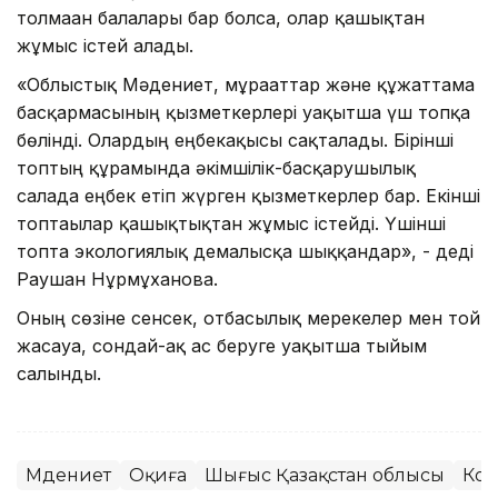
толмаған балалары бар болса, олар қашықтан
жұмыс істей алады.
«Облыстық Мәдениет, мұрағаттар және құжаттама
басқармасының қызметкерлері уақытша үш топқа
бөлінді. Олардың еңбекақысы сақталады. Бірінші
топтың құрамында әкімшілік-басқарушылық
салада еңбек етіп жүрген қызметкерлер бар. Екінші
топтағылар қашықтықтан жұмыс істейді. Үшінші
топта экологиялық демалысқа шыққандар», - деді
Раушан Нұрмұханова.
Оның сөзіне сенсек, отбасылық мерекелер мен той
жасауға, сондай-ақ ас беруге уақытша тыйым
салынды.
Мәдениет
Оқиға
Шығыс Қазақстан облысы
Кор