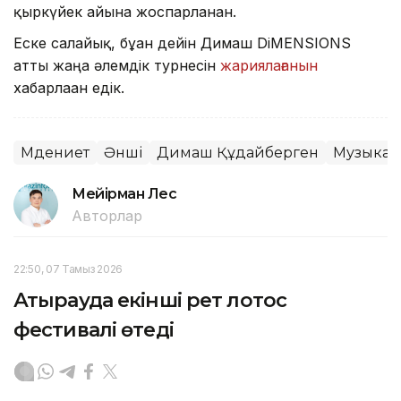
қыркүйек айына жоспарланған.
Еске салайық, бұған дейін Димаш DiMENSIONS
атты жаңа әлемдік турнесін
жариялағанын
хабарлаған едік.
Мәдениет
Әнші
Димаш Құдайберген
Музыка
Мейірман Лес
Авторлар
22:50, 07 Тамыз 2026
Атырауда екінші рет лотос
фестивалі өтеді