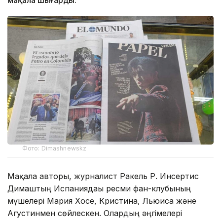
Фото: Dimashnewskz
Мақала авторы, журналист Ракель Р. Инсертис
Димаштың Испаниядағы ресми фан-клубының
мүшелері Мария Хосе, Кристина, Льюиса және
Агустинмен сөйлескен. Олардың әңгімелері