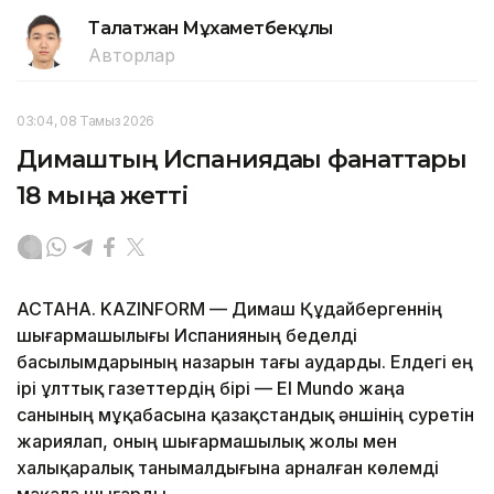
Талғатжан Мұхаметбекұлы
Авторлар
03:04, 08 Тамыз 2026
Димаштың Испаниядағы фанаттары
18 мыңға жетті
АСТАНА. KAZINFORM — Димаш Құдайбергеннің
шығармашылығы Испанияның беделді
басылымдарының назарын тағы аударды. Елдегі ең
ірі ұлттық газеттердің бірі — El Mundo жаңа
санының мұқабасына қазақстандық әншінің суретін
жариялап, оның шығармашылық жолы мен
халықаралық танымалдығына арналған көлемді
мақала шығарды.