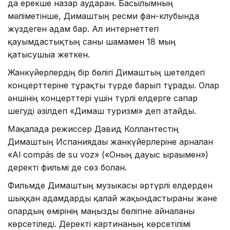
да ерекше назар аударған. Басылымның
мәліметінше, Димаштың ресми фан-клубында
жүздеген адам бар. Ал интернеттегі
қауымдастықтың саны шамамен 18 мың
қатысушыға жеткен.
Жанкүйерлердің бір бөлігі Димаштың шетелдегі
концерттеріне тұрақты түрде барып тұрады. Олар
әншінің концерттері үшін түрлі елдерге сапар
шегуді әзілдеп «Димаш туризмі» деп атайды.
Мақалада режиссер Давид Коллантестің
Димаштың Испаниядағы жанкүйерлеріне арналған
«Al compás de su voz» («Оның дауыс ырғағымен»)
деректі фильмі де сөз болған.
Фильмде Димаштың музыкасы әртүрлі елдерден
шыққан адамдарды қалай жақындастырғаны және
олардың өмірінің маңызды бөлігіне айналғаны
көрсетіледі. Деректі картинаның көрсетілімі