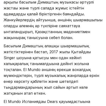
арқылы басылым Димаштың музыкасы әртүрлі
жастағы және түрлі салада жұмыс істейтін
адамдарды қалай біріктіргенін баяндайды.
Жанкүйерлердің айтуынша, әншінің шығармашылығы
оларды әлемнің әр түкпіріне саяхаттауға
ынталандырып, Қазақстанның мәдениетімен
жақынырақ танысуына себеп болған.
Басылым Димаштың алғашқы шығармашылық
жетістіктерінен бастап, 2017 жылы Қытайдағы
Singer шоуына қатысуы мен одан кейінгі
халықаралық танымалдығына дейінгі жолына
тоқталған. El Mundo әншінің ерекше вокалдық
мүмкіндіктерін, түрлі музыкалық жанрларда еркін
өнер көрсету қабілетін және шетелдегі
тыңдармандарының жыл сайын артып келе
жатқанын атап өткен.
El Mundo Испаниядағы Dears қауымдастығына