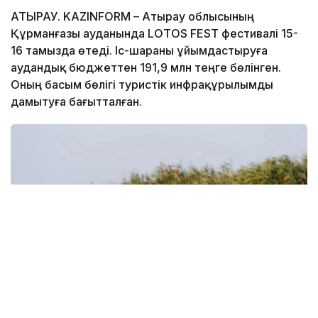
АТЫРАУ. KAZINFORM – Атырау облысының
Құрманғазы ауданында LOTOS FEST фестивалі 15-
16 тамызда өтеді. Іс-шараны ұйымдастыруға
аудандық бюджеттен 191,9 млн теңге бөлінген.
Оның басым бөлігі туристік инфрақұрылымды
дамытуға бағытталған.
Фото: Атырау өңірлік коммуникациялар қызметі