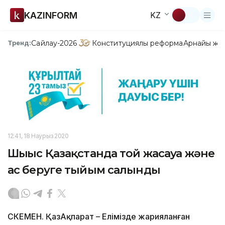
KAZINFORM
KZ
Сайлау-2026
Конституциялық реформа
Арнайы жо
Тренд:
12:41, 18 Наурыз 2020
Шығыс Қазақстанда той жасауға және
ас беруге тыйым салынды
ӨСКЕМЕН. ҚазАқпарат – Елімізде жарияланған