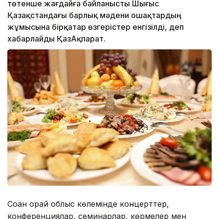
төтенше жағдайға байланысты Шығыс
Қазақстандағы барлық мәдени ошақтардың
жұмысына бірқатар өзгерістер енгізілді, деп
хабарлайды ҚазАқпарат.
Соған орай облыс көлемінде концерттер,
конференциялар, семинарлар, көрмелер мен