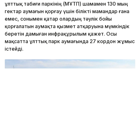
ұлттық табиғи паркінің (МҰТП) шамамен 130 мың
гектар аумағын қорғау үшін білікті мамандар ғана
емес, сонымен қатар олардың тәулік бойы
қорғалатын аумақта қызмет атқаруына мүмкіндік
беретін дамыған инфрақұрылым қажет. Осы
мақсатта ұлттық парк аумағында 27 кордон жұмыс
істейді.
Фото: «Бурабай» мемлекеттік ұлттық табиғи паркі