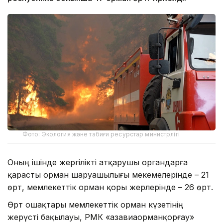
Фото: Экология және табиғи ресурстар министрлігі
Оның ішінде жергілікті атқарушы органдарға
қарасты орман шаруашылығы мекемелерінде – 21
өрт, мемлекеттік орман қоры жерлерінде – 26 өрт.
Өрт ошақтары мемлекеттік орман күзетінің
жерүсті бақылауы, РМҚК «Қазавиаорманқорғау»