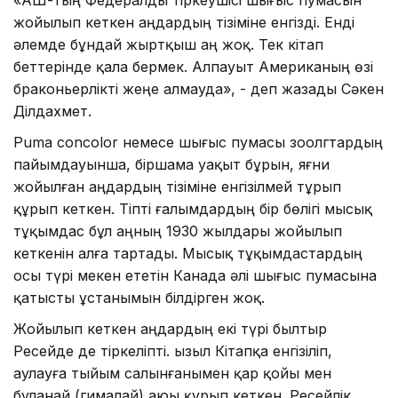
жойылып кеткен аңдардың тізіміне енгізді. Енді
әлемде бұндай жыртқыш аң жоқ. Тек кітап
беттерінде қала бермек. Алпауыт Американың өзі
браконьерлікті жеңе алмауда», - деп жазады Сәкен
Ділдахмет.
Puma concolor немесе шығыс пумасы зоолгтардың
пайымдауынша, біршама уақыт бұрын, яғни
жойылған аңдардың тізіміне енгізілмей тұрып
құрып кеткен. Тіпті ғалымдардың бір бөлігі мысық
тұқымдас бұл аңның 1930 жылдары жойылып
кеткенін алға тартады. Мысық тұқымдастардың
осы түрі мекен ететін Канада әлі шығыс пумасына
қатысты ұстанымын білдірген жоқ.
Жойылып кеткен аңдардың екі түрі былтыр
Ресейде де тіркеліпті. Қызыл Кітапқа енгізіліп,
аулауға тыйым салынғанымен қар қойы мен
бұланай (гималай) аюы құрып кеткен. Ресейлік