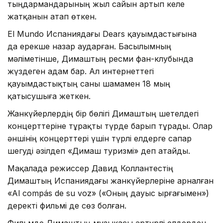
тыңдармандарының жыл сайын артып келе
жатқанын атап өткен.
El Mundo Испаниядағы Dears қауымдастығына
да ерекше назар аударған. Басылымның
мәліметінше, Димаштың ресми фан-клубында
жүздеген адам бар. Ал интернеттегі
қауымдастықтың саны шамамен 18 мың
қатысушыға жеткен.
Жанкүйерлердің бір бөлігі Димаштың шетелдегі
концерттеріне тұрақты түрде барып тұрады. Олар
әншінің концерттері үшін түрлі елдерге сапар
шегуді әзілдеп «Димаш туризмі» деп атайды.
Мақалада режиссер Давид Коллантестің
Димаштың Испаниядағы жанкүйерлеріне арналған
«Al compás de su voz» («Оның дауыс ырғағымен»)
деректі фильмі де сөз болған.
Фильмде Димаштың музыкасы әртүрлі елдерден