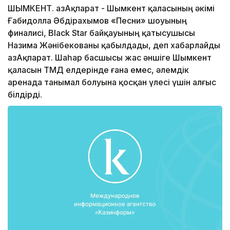
ШЫМКЕНТ. ҚазАқпарат - Шымкент қаласының әкімі
Ғабидолла Әбдірахымов «Песни» шоуының
финалисі, Black Star байқауының қатысушысы
Назима Жәнібекованы қабылдады, деп хабарлайды
ҚазАқпарат. Шаһар басшысы жас әншіге Шымкент
қаласын ТМД елдерінде ғана емес, әлемдік
аренада танымал болуына қосқан үлесі үшін алғыс
білдірді.