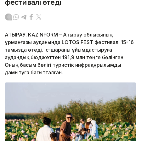
фестивалі өтеді
АТЫРАУ. KAZINFORM – Атырау облысының
Құрманғазы ауданында LOTOS FEST фестивалі 15-16
тамызда өтеді. Іс-шараны ұйымдастыруға
аудандық бюджеттен 191,9 млн теңге бөлінген.
Оның басым бөлігі туристік инфрақұрылымды
дамытуға бағытталған.