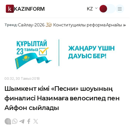
KAZINFORM
KZ
Сайлау-2026
Конституциялық реформа
Арнайы жо
Тренд:
00:32, 30 Тамыз 2018
Шымкент әкімі «Песни» шоуының
финалисі Назимаға велосипед пен
Айфон сыйлады