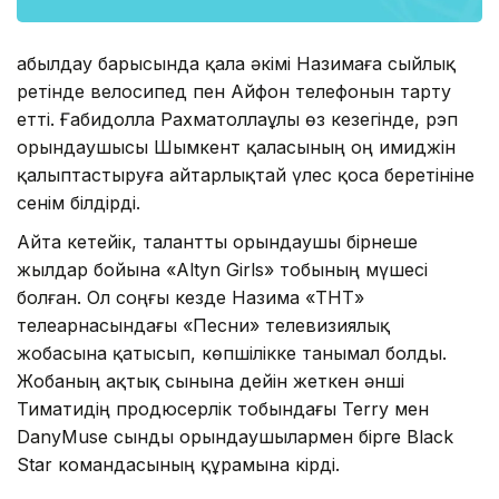
Қабылдау барысында қала әкімі Назимаға сыйлық
ретінде велосипед пен Айфон телефонын тарту
етті. Ғабидолла Рахматоллаұлы өз кезегінде, рэп
орындаушысы Шымкент қаласының оң имиджін
қалыптастыруға айтарлықтай үлес қоса беретініне
сенім білдірді.
Айта кетейік, талантты орындаушы бірнеше
жылдар бойына «Altyn Girls» тобының мүшесі
болған. Ол соңғы кезде Назима «ТНТ»
телеарнасындағы «Песни» телевизиялық
жобасына қатысып, көпшілікке танымал болды.
Жобаның ақтық сынына дейін жеткен әнші
Тиматидің продюсерлік тобындағы Terry мен
DanyMuse сынды орындаушылармен бірге Black
Star командасының құрамына кірді.