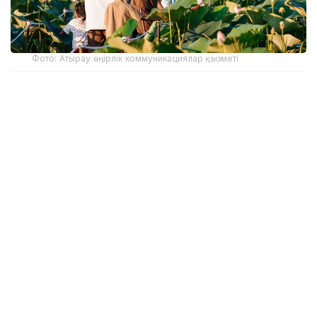
Фото: Атырау өңірлік коммуникациялар қызметі
Құрманғазы аудандық әкімдігінің мәліметінше, лотос
гүлдейтін алқап қыркүйек айының соңына дейін
келушілер үшін ашық болады. Фестивалді
ұйымдастыруға бөлінген 191,9 млн теңгенің 131,9
млн теңгесі инфрақұрылымдық жобаларға, 60 млн
теңгесі мәдени бағдарламаға қарастырылған.