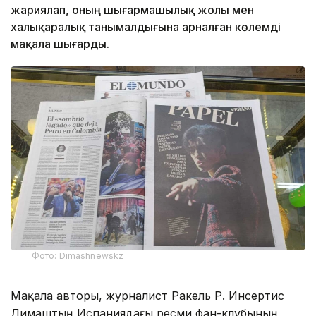
жариялап, оның шығармашылық жолы мен
халықаралық танымалдығына арналған көлемді
мақала шығарды.
Фото: Dimashnewskz
Мақала авторы, журналист Ракель Р. Инсертис
Димаштың Испаниядағы ресми фан-клубының