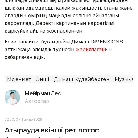
шыққан адамдарды қалай жақындастырғаны және
олардың өмірінің маңызды бөлігіне айналғаны
көрсетіледі. Деректі картинаның көрсетілімі
қыркүйек айына жоспарланған.
Еске салайық, бұған дейін Димаш DiMENSIONS
атты жаңа әлемдік турнесін
жариялағанын
хабарлаған едік.
Мәдениет
Әнші
Димаш Құдайберген
Музыка
Мейірман Лес
Авторлар
22:50, 07 Тамыз 2026
Атырауда екінші рет лотос