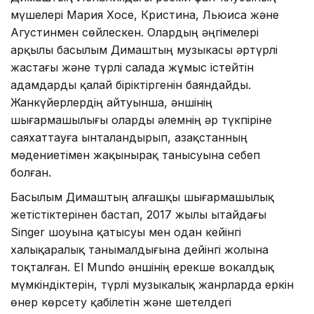
мүшелері Мария Хосе, Кристина, Льюиса және
Агустинмен сөйлескен. Олардың әңгімелері
арқылы басылым Димаштың музыкасы әртүрлі
жастағы және түрлі салада жұмыс істейтін
адамдарды қалай біріктіргенін баяндайды.
Жанкүйерлердің айтуынша, әншінің
шығармашылығы оларды әлемнің әр түкпіріне
саяхаттауға ынталандырып, Қазақстанның
мәдениетімен жақынырақ танысуына себеп
болған.
Басылым Димаштың алғашқы шығармашылық
жетістіктерінен бастап, 2017 жылы Қытайдағы
Singer шоуына қатысуы мен одан кейінгі
халықаралық танымалдығына дейінгі жолына
тоқталған. El Mundo әншінің ерекше вокалдық
мүмкіндіктерін, түрлі музыкалық жанрларда еркін
өнер көрсету қабілетін және шетелдегі