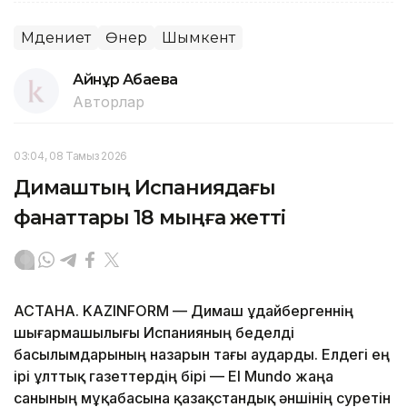
Мәдениет
Өнер
Шымкент
Айнұр Ақбаева
Авторлар
03:04, 08 Тамыз 2026
Димаштың Испаниядағы
фанаттары 18 мыңға жетті
АСТАНА. KAZINFORM — Димаш Құдайбергеннің
шығармашылығы Испанияның беделді
басылымдарының назарын тағы аударды. Елдегі ең
ірі ұлттық газеттердің бірі — El Mundo жаңа
санының мұқабасына қазақстандық әншінің суретін