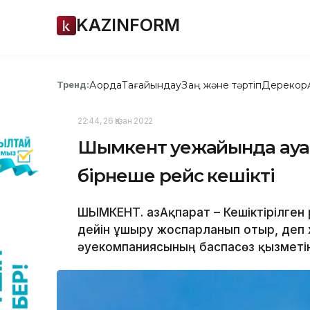
KAZINFORM
Ақорда
Тағайындау
Заң және тәртіп
Дерекқор
Тренд:
22:44, 26 Қазан 2022
Шымкент әуежайында ау
бірнеше рейс кешікті
ШЫМКЕНТ. ҚазАқпарат – Кешіктірілген 
дейін ұшыру жоспарланып отыр, деп х
әуекомпаниясының баспасөз қызметін