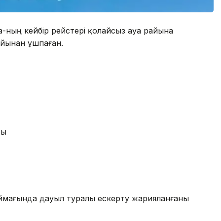
a-ның кейбір рейстері қолайсыз ауа райына
йынан ұшпаған.
ты
 аймағында дауыл туралы ескерту жарияланғаны