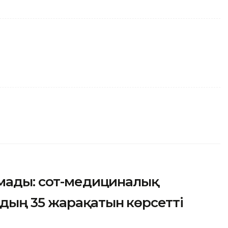
лмады: сот-медициналық
дың 35 жарақатын көрсетті