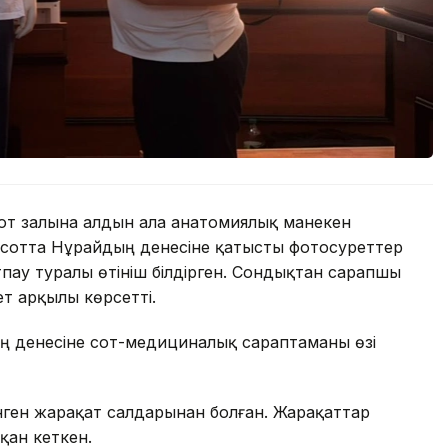
сот залына алдын ала анатомиялық манекен
н сотта Нұрайдың денесіне қатысты фотосуреттер
пау туралы өтініш білдірген. Сондықтан сарапшы
т арқылы көрсетті.
ң денесіне сот-медициналық сараптаманы өзі
інген жарақат салдарынан болған. Жарақаттар
қан кеткен.