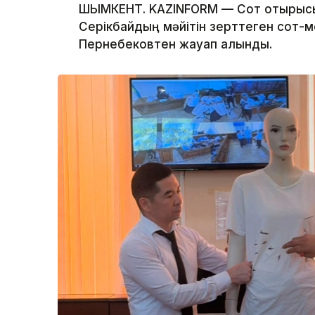
ШЫМКЕНТ. KAZINFORM — Сот отырысы
Серікбайдың мәйітін зерттеген сот
Пернебековтен жауап алынды.