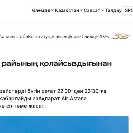
Әлемде
Қазақстан
Саясат
Талдау
SP
Арнайы жоба
Конституциялық реформа
Сайлау-2026
а райының қолайсыздығынан
рейстерді бүгін сағат 22:00-ден 23:30-ға
абарлайды ҚазАқпарат Air Astana
е сілтеме жасап.