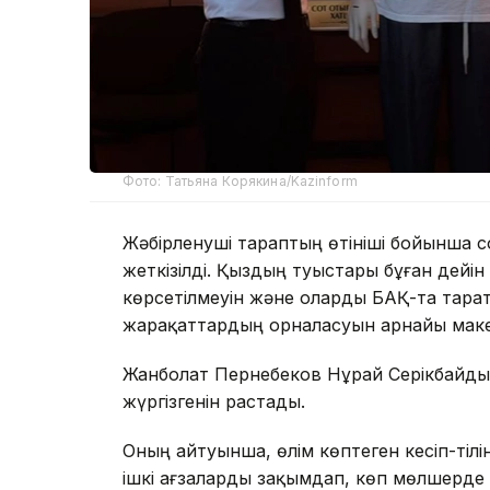
Фото: Татьяна Корякина/Kazinform
Жәбірленуші тараптың өтініші бойынша 
жеткізілді. Қыздың туыстары бұған дейі
көрсетілмеуін және оларды БАҚ-та тарат
жарақаттардың орналасуын арнайы маке
Жанболат Пернебеков Нұрай Серікбайды
жүргізгенін растады.
Оның айтуынша, өлім көптеген кесіп-тіл
ішкі ағзаларды зақымдап, көп мөлшерде 