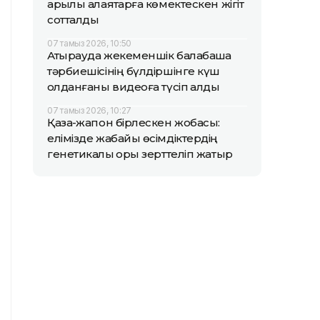
арқылы алаяқтарға көмектескен жігіт
сотталды
07 тамыз 2026, 10:50
Атырауда жекеменшік балабақша
тәрбиешісінің бүлдіршінге күш
қолданғаны видеоға түсіп қалды
07 тамыз 2026, 10:27
Қазақ-жапон бірлескен жобасы:
елімізде жабайы өсімдіктердің
генетикалық қоры зерттеліп жатыр