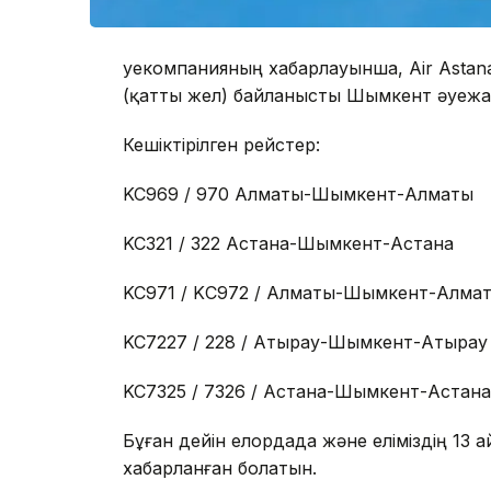
Әуекомпанияның хабарлауынша, Air Astan
(қатты жел) байланысты Шымкент әуежа
Кешіктірілген рейстер:
KC969 / 970 Алматы-Шымкент-Алматы
KC321 / 322 Астана-Шымкент-Астана
KC971 / KС972 / Алматы-Шымкент-Алма
KC7227 / 228 / Атырау-Шымкент-Атырау
KC7325 / 7326 / Астана-Шымкент-Астана
Бұған дейін елордада және еліміздің 13
хабарланған болатын.