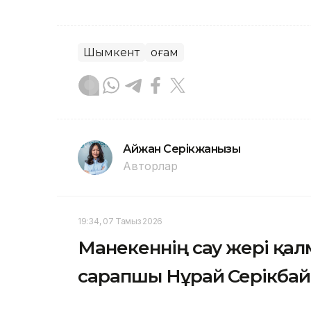
Шымкент
Қоғам
Айжан Серікжанқызы
Авторлар
19:34, 07 Тамыз 2026
Манекеннің сау жері қа
сарапшы Нұрай Серікбай