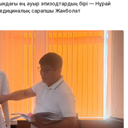
ндағы ең ауыр эпизодтардың бірі — Нұрай
-медициналық сарапшы Жанболат