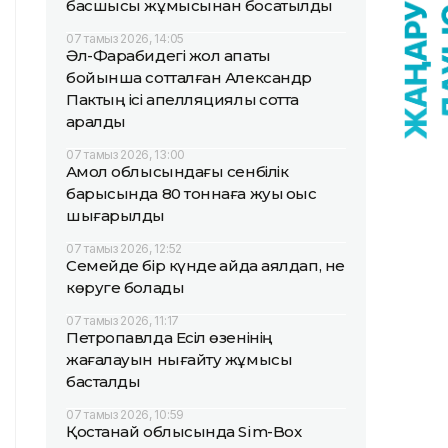
басшысы жұмысынан босатылды
07 тамыз 2026, 14:05
Әл-Фарабидегі жол апаты
бойынша сотталған Александр
Пактың ісі апелляциялық сотта
қаралды
07 тамыз 2026, 13:00
Ақмол облысындағы сенбілік
барысында 80 тоннаға жуық қоқыс
шығарылды
07 тамыз 2026, 12:52
Семейде бір күнде қайда аялдап, не
көруге болады
07 тамыз 2026, 11:17
Петропавлда Есіл өзенінің
жағалауын нығайту жұмысы
басталды
07 тамыз 2026, 10:59
Қостанай облысында Sim-Box