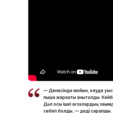
— Денесінде мойын, кеуде қуыс
пышақ жарақаты анықталды. Кейбі
Дәл осы ішкі ағзалардың зақымд
себеп болды, — деді сарапшы.