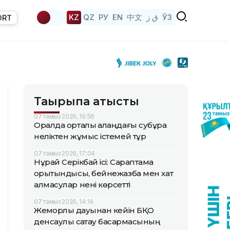
KZ
QZ
РУ
EN
中文
ق ز
ЎЗ
ORT
Тақырыпқа қатысты
07 тамыз 2026, 19:56
Оралда орталық алаңдағы субұрқақ
неліктен жұмыс істемей тұр
07 тамыз 2026, 17:04
Нұрай Серікбай ісі: Сараптама
қорытындысы, бейнежазба мен хат
алмасулар нені көрсетті
07 тамыз 2026, 14:14
Жемқорлық дауынан кейін БҚО
денсаулық сақтау басқармасының