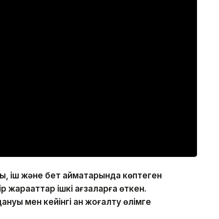
ы, іш және бет аймақтарында көптеген
р жарақаттар ішкі ағзаларға өткен.
ануы мен кейінгі қан жоғалту өлімге