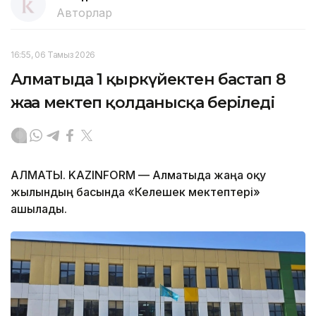
Авторлар
16:55, 06 Тамыз 2026
Алматыда 1 қыркүйектен бастап 8
жаңа мектеп қолданысқа беріледі
АЛМАТЫ. KAZINFORM — Алматыда жаңа оқу
жылындың басында «Келешек мектептері»
ашылады.