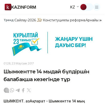
KAZINFORM
KZ
Сайлау-2026
Конституциялық реформа
Арнайы жо
Тренд:
01:28, 23 Маусым 2017
Шымкентте 14 мыңдай бүлдіршін
балабақша кезегінде тұр
ШЫМКЕНТ. ҚазАқпарат - Шымкентте 14 мың