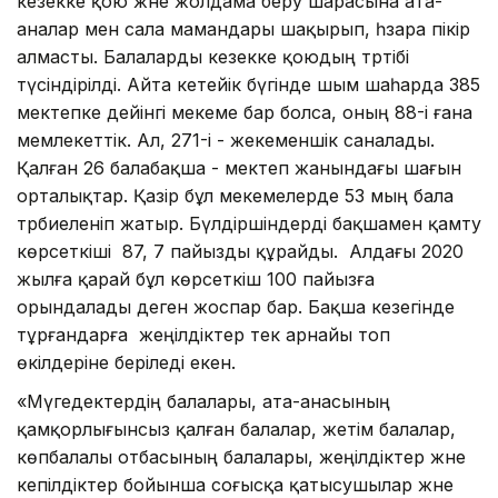
кезекке қою және жолдама беру шарасына ата-
аналар мен сала мамандары шақырып, һзара пікір
алмасты. Балаларды кезекке қоюдың тәртібі
түсіндірілді. Айта кетейік бүгінде шым шаһарда 385
мектепке дейінгі мекеме бар болса, оның 88-і ғана
мемлекеттік. Ал, 271-і - жекеменшік саналады.
Қалған 26 балабақша - мектеп жанындағы шағын
орталықтар. Қазір бұл мекемелерде 53 мың бала
тәрбиеленіп жатыр. Бүлдіршіндерді бақшамен қамту
көрсеткіші 87, 7 пайызды құрайды. Алдағы 2020
жылға қарай бұл көрсеткіш 100 пайызға
орындалады деген жоспар бар. Бақша кезегінде
тұрғандарға жеңілдіктер тек арнайы топ
өкілдеріне беріледі екен.
«Мүгедектердің балалары, ата-анасының
қамқорлығынсыз қалған балалар, жетім балалар,
көпбалалы отбасының балалары, жеңілдіктер және
кепілдіктер бойынша соғысқа қатысушылар және