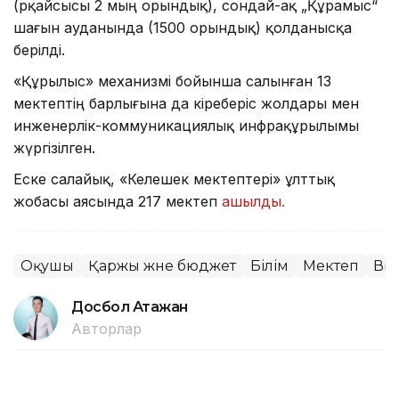
(әрқайсысы 2 мың орындық), сондай-ақ „Құрамыс“
шағын ауданында (1500 орындық) қолданысқа
берілді.
«Құрылыс» механизмі бойынша салынған 13
мектептің барлығына да кіреберіс жолдары мен
инженерлік-коммуникациялық инфрақұрылымы
жүргізілген.
Еске салайық, «Келешек мектептері» ұлттық
жобасы аясында 217 мектеп
ашылды.
Оқушы
Қаржы және бюджет
Білім
Мектеп
Ви
Досбол Атажан
Авторлар