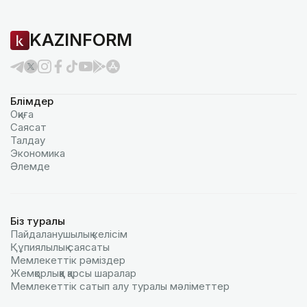
KAZINFORM
Бөлімдер
Оқиға
Саясат
Талдау
Экономика
Әлемде
Біз туралы
Пайдаланушылық келiciм
Құпиялылық саясаты
Мемлекеттік рәміздер
Жемқорлыққа қарсы шаралар
Мемлекеттік сатып алу туралы мәлiметтер