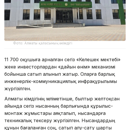
Фото: Алматы қаласының әкімдігі
11 700 оқушыға арналған сегіз «Келешек мектебі»
жеке инвесторлардан «дайын өнім» механизмі
бойынша сатып алынып жатыр. Оларға барлық
инженерлік-коммуникациялық инфрақұрылымы
жүргізілген.
Алматы әкімдігінің мәліметінше, былтыр желтоқсан
айында сегіз нысанның барлығында құрылыс-
монтаж жұмыстары аяқталып, нысандарға
техникалық тексеру жүргізілген. Нысандардың
құнын бағаланған соң, сатып алу-сату шарты