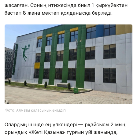
жасалған. Соның нәтижесінда биыл 1 қыркүйектен
бастап 8 жаңа мектеп қолданысқа беріледі.
Фото: Алматы қаласының әкімдігі
Олардың ішінде ең үлкендері — әрқайсысы 2 мың
орындық «Жеті Қазына» тұрғын үйі жанында,