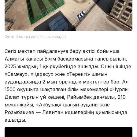
Фото: Алматы қаласының әкімдігі
Сегіз мектеп пайдалануға беру актісі бойынша
Алматы қаласы Білім басқармасына тапсырылып,
2025 жылдың 1 қыркүйегінде ашылды. Оның ішінде
«Самғау», «Қарасу» және «Теректі» шағын
аудандарында 2 мың орындық мектептер бар. Ал
1500 оқушыға шақталған білім мекемелері «Нұрлы
Дала» тұрғын үй кешені, Райымбек даңғылы, 210
мекенжайы, «Ақбұлақ» шағын ауданы және
Розыбакиев — Левитан көшелерінің қиылысында
ашылды.