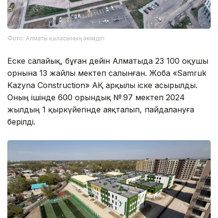
Фото: Алматы қаласының әкімдігі
Еске салайық, бұған дейін Алматыда 23 100 оқушы
орнына 13 жайлы мектеп салынған. Жоба «Samruk
Kazyna Construction» АҚ арқылы іске асырылды.
Оның ішінде 600 орындық № 97 мектеп 2024
жылдың 1 қыркүйегінде аяқталып, пайдалануға
берілді.