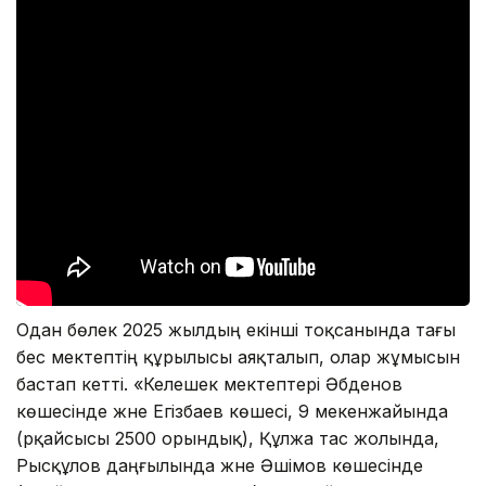
Одан бөлек 2025 жылдың екінші тоқсанында тағы
бес мектептің құрылысы аяқталып, олар жұмысын
бастап кетті. «Келешек мектептері Әбденов
көшесінде және Егізбаев көшесі, 9 мекенжайында
(әрқайсысы 2500 орындық), Құлжа тас жолында,
Рысқұлов даңғылында және Әшімов көшесінде