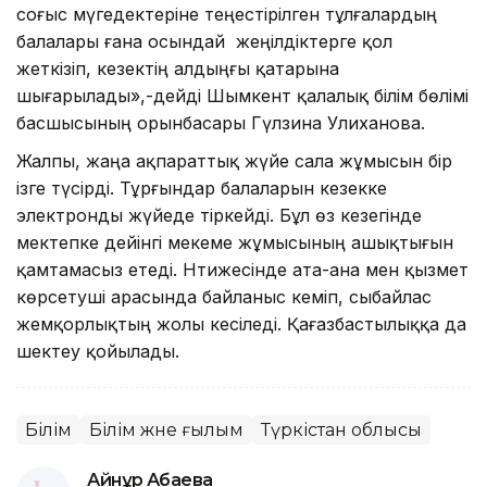
соғыс мүгедектеріне теңестірілген тұлғалардың
балалары ғана осындай жеңілдіктерге қол
жеткізіп, кезектің алдыңғы қатарына
шығарылады»,-дейді Шымкент қалалық білім бөлімі
басшысының орынбасары Гүлзина Уәлиханова.
Жалпы, жаңа ақпараттық жүйе сала жұмысын бір
ізге түсірді. Тұрғындар балаларын кезекке
электронды жүйеде тіркейді. Бұл өз кезегінде
мектепке дейінгі мекеме жұмысының ашықтығын
қамтамасыз етеді. Нәтижесінде ата-ана мен қызмет
көрсетуші арасында байланыс кеміп, сыбайлас
жемқорлықтың жолы кесіледі. Қағазбастылыққа да
шектеу қойылады.
Білім
Білім және ғылым
Түркістан облысы
Айнұр Ақбаева