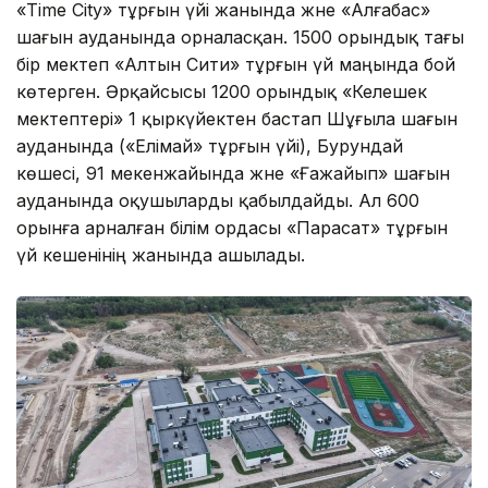
«Time City» тұрғын үйі жанында және «Алғабас»
шағын ауданында орналасқан. 1500 орындық тағы
бір мектеп «Алтын Сити» тұрғын үй маңында бой
көтерген. Әрқайсысы 1200 орындық «Келешек
мектептері» 1 қыркүйектен бастап Шұғыла шағын
ауданында («Елімай» тұрғын үйі), Бурундай
көшесі, 91 мекенжайында және «Ғажайып» шағын
ауданында оқушыларды қабылдайды. Ал 600
орынға арналған білім ордасы «Парасат» тұрғын
үй кешенінің жанында ашылады.