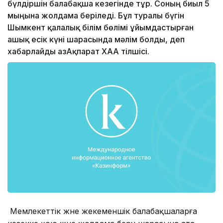
бүлдіршін балабақша кезегінде тұр. Соның биыл 5
мыңына жолдама беріледі. Бұл туралы бүгін
Шымкент қалалық білім бөлімі ұйымдастырған
ашық есік күні шарасында мәлім болды, деп
хабарлайды ҚазАқпарат ХАА тілшісі.
Мемлекеттік және жекеменшік балабақшаларға