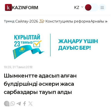
KAZINFORM
KZ
Сайлау-2026
Конституциялық реформа
Арнайы жо
Тренд:
19:29, 31 Тамыз 2018
Шымкентте адасып қалған
бүлдіршінді әскери жасақ
сарбаздары тауып алды