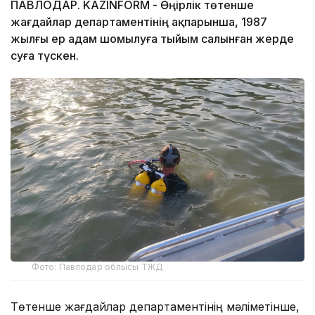
ПАВЛОДАР. KAZINFORM - Өңірлік төтенше
жағдайлар департаментінің ақпарынша, 1987
жылғы ер адам шомылуға тыйым салынған жерде
суға түскен.
Фото: Павлодар облысы ТЖД
Төтенше жағдайлар департаментінің мәліметінше,