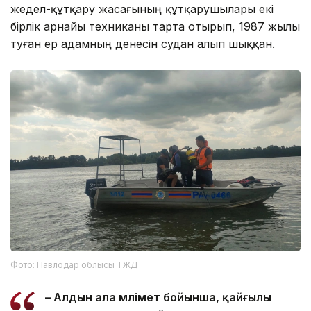
жедел-құтқару жасағының құтқарушылары екі
бірлік арнайы техниканы тарта отырып, 1987 жылы
туған ер адамның денесін судан алып шыққан.
Фото: Павлодар облысы ТЖД
– Алдын ала мәлімет бойынша, қайғылы