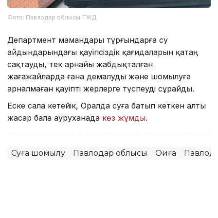
Фото: Павлодар облысы ТЖД
Департмент мамандары тұрғындарға су
айдындарындағы қауіпсіздік қағидаларын қатаң
сақтауды, тек арнайы жабдықталған
жағажайларда ғана демалуды және шомылуға
арналмаған қауіпті жерлерге түспеуді сұрайды.
Еске сала кетейік, Оралда суға батып кеткен алты
жасар бала ауруханада
көз жұмды.
Суға шомылу
Павлодар облысы
Оқиға
Павлод
Мұрат Аяған
Авторлар
13:52, 07 Тамыз 2026