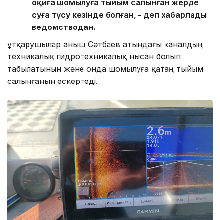
оқиға шомылуға тыйым салынған жерде
суға түсу кезінде болған, - деп хабарлады
ведомстводан.
Құтқарушылар Қаныш Сәтбаев атындағы каналдың
техникалық гидротехникалық нысан болып
табылатынын және онда шомылуға қатаң тыйым
салынғанын ескертеді.