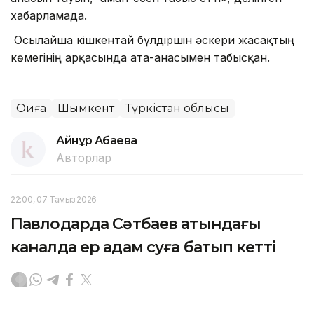
хабарламада.
Осылайша кішкентай бүлдіршін әскери жасақтың
көмегінің арқасында ата-анасымен табысқан.
Оқиға
Шымкент
Түркістан облысы
Айнұр Ақбаева
Авторлар
22:00, 07 Тамыз 2026
Павлодарда Сәтбаев атындағы
каналда ер адам суға батып кетті