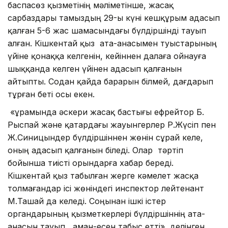
баспасөз қызметінің мәліметінше, жасақ
сарбаздары тамыздың 29-ы күні кешқұрым адасып
қалған 5-6 жас шамасындағы бүлдіршінді тауып
алған. Кішкентай қыз ата-анасымен туыстарының
үйіне қонаққа келгенін, кейіннен далаға ойнауға
шыққанда келген үйінен адасып қалғанын
айтыпты. Содан қайда барарын білмей, дағдарып
тұрған беті осы екен.
«Құрамында әскери жасақ бастығы ефрейтор Б.
Рыспай және қатардағы жауынгерлер Р.Жүсіп пен
Ж.Синицындер бүлдіршіннен жөнін сұрай келе,
оның адасып қалғанын біледі. Олар тәртіп
бойынша тиісті орындарға хабар береді.
Кішкентай қыз табылған жерге кәмелет жасқа
толмағандар ісі жөніндегі инспектор лейтенант
М.Ташай да келеді. Соңынан ішкі істер
органдарының қызметкерлері бүлдіршіннің ата-
анасын тауып, аман-есен табыс етті», делінген