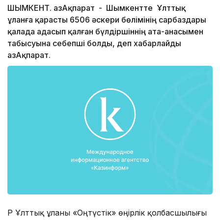
ШЫМКЕНТ. ҚазАқпарат - Шымкентте Ұлттық
ұланға қарасты 6506 әскери бөлімінің сарбаздары
қалада адасып қалған бүлдіршіннің ата-анасымен
табысуына себепші болды, деп хабарлайды
ҚазАқпарат.
ҚР Ұлттық ұланы «Оңтүстік» өңірлік қолбасшылығы