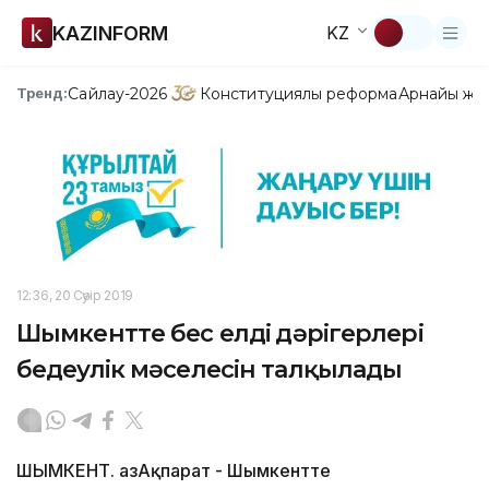
KAZINFORM
KZ
Сайлау-2026
Конституциялық реформа
Арнайы жо
Тренд:
12:36, 20 Сәуір 2019
Шымкентте бес елдің дәрігерлері
бедеулік мәселесін талқылады
ШЫМКЕНТ. ҚазАқпарат - Шымкентте