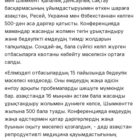
мен Шымкент қалалық Денсаулық сақтау
басқармасының ұйымдастыруымен өткен шараға
Қазақстан, Ресей, Украина мен Өзбекстаннан келген
500-ден аса дәрігер қатысты. Конференцияда
мамандар жасанды жолмен тегін ұрықтандыру
және бедеулікті емдеудің тиімді жолдарын
талқылады. Сондай-ақ, бала сүйгісі келіп жүрген
отбасыларға квотаны көбейту мәселесін ортаға
салды.
«Еліміздегі отбасылардың 15 пайызында бедеулік
мәселесі кездеседі. Оны емдеудің жаңа әдісін
енгізу арқылы пробемаларды шешуге мүмкіндік
бар. Қазақстанда 16 мыңнан астам бала жасанды
ұрықтандыру жолымен дүниеге келсе, Шымкентте
жылына 500 бала туады. Конференцияда емдеудің
жаңа әдістерімен қатар дәрігерлердің жаңа
буынын оқыту мәселесі қозғалды», - деді Қазақстан
репродуктивті медицина қауымдастығының