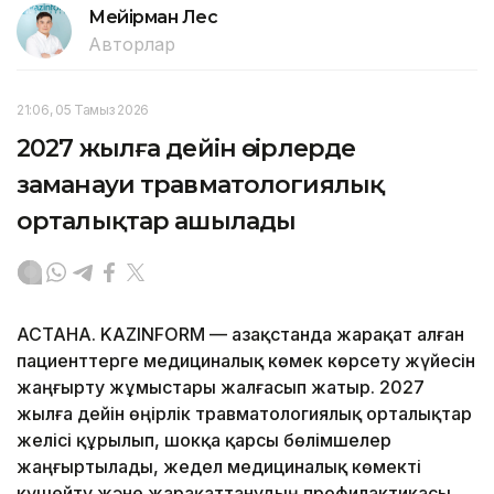
Мейірман Лес
Авторлар
21:06, 05 Тамыз 2026
2027 жылға дейін өңірлерде
заманауи травматологиялық
орталықтар ашылады
АСТАНА. KAZINFORM — Қазақстанда жарақат алған
пациенттерге медициналық көмек көрсету жүйесін
жаңғырту жұмыстары жалғасып жатыр. 2027
жылға дейін өңірлік травматологиялық орталықтар
желісі құрылып, шокқа қарсы бөлімшелер
жаңғыртылады, жедел медициналық көмекті
күшейту және жарақаттанудың профилактикасы