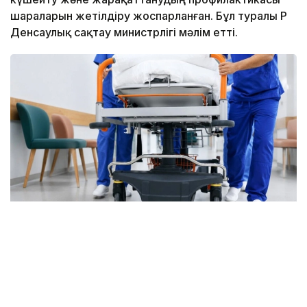
шараларын жетілдіру жоспарланған. Бұл туралы ҚР
Денсаулық сақтау министрлігі мәлім етті.
Фото: ОКҚ
Бүгінде мамандандырылған көмекті 1 500-ден
астам травматолог дәрігер көрсетеді. Елде 81