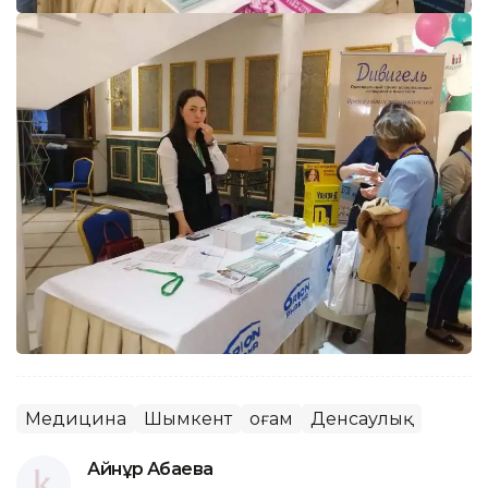
Медицина
Шымкент
Қоғам
Денсаулық
Айнұр Ақбаева