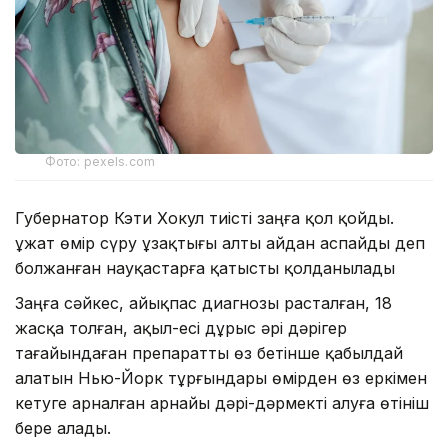
Фото: pexels.com
Губернатор Кэти Хокул тиісті заңға қол қойды.
Құжат өмір сүру ұзақтығы алты айдан аспайды деп
болжанған науқастарға қатысты қолданылады
Заңға сәйкес, айықпас диагнозы расталған, 18
жасқа толған, ақыл-есі дұрыс әрі дәрігер
тағайындаған препаратты өз бетінше қабылдай
алатын Нью-Йорк тұрғындары өмірден өз еркімен
кетуге арналған арнайы дәрі-дәрмекті алуға өтініш
бере алады.