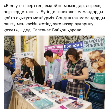
«Бедеулікті зерттеп, емдейтін мамандар, әсіресе,
өңірілерде тапшы. Бүгінде гинеколог мамандарды
қайта оқытуға мәжбүрміз. Сондықтан мамандарды
оқыту мен кәсіби жетілдіруге назар аударылу
қажет», - деді Салтанат Байқошқарова.