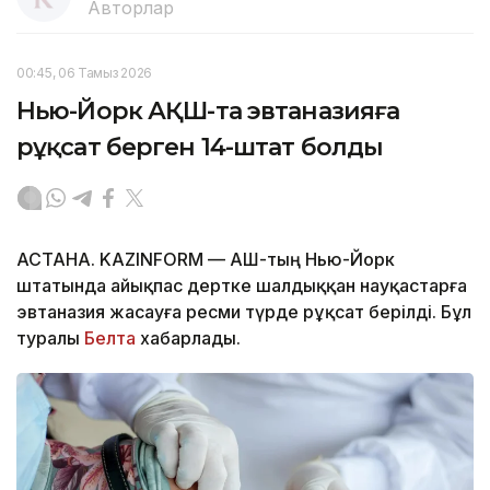
Авторлар
00:45, 06 Тамыз 2026
Нью-Йорк АҚШ-та эвтаназияға
рұқсат берген 14-штат болды
АСТАНА. KAZINFORM — АҚШ-тың Нью-Йорк
штатында айықпас дертке шалдыққан науқастарға
эвтаназия жасауға ресми түрде рұқсат берілді. Бұл
туралы
Белта
хабарлады.