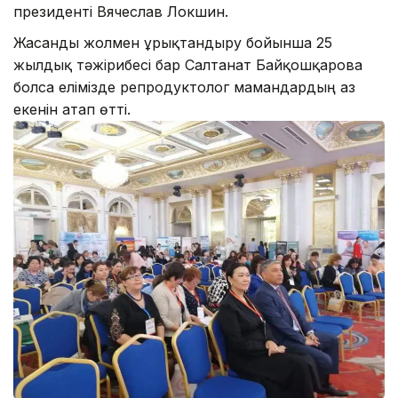
президенті Вячеслав Локшин.
Жасанды жолмен ұрықтандыру бойынша 25
жылдық тәжірибесі бар Салтанат Байқошқарова
болса елімізде репродуктолог мамандардың аз
екенін атап өтті.