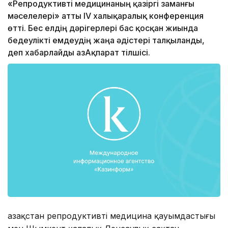
«Репродуктивті медицинаның қазіргі заманғы
мәселелері» атты IV халықаралық конференция
өтті. Бес елдің дәрігерлері бас қосқан жиында
бедеулікті емдеудің жаңа әдістері талқыланды,
деп хабарлайды ҚазАқпарат тілшісі.
Қазақстан репродуктивті медицина қауымдастығы