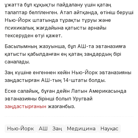
Құжатта бұл құқықты пайдалану үшін қатаң
талаптар белгіленген. Атап айтқанда, өтініш беруші
Нью-Йорк штатында тұрақты тұруы және
психикалық жағдайына қатысты арнайы
тексеруден өтуі қажет.
Басылымның жазуынша, бұл АҚШ-та эвтаназияға
қатысты қабылданған ең қатаң заңдардың бірі
саналады.
Заң күшіне енгеннен кейін Нью-Йорк эвтаназияны
заңдастырған АҚШ-тың 14-штаты болды.
Еске салайық, бұған дейін Латын Америкасында
эвтаназияны бірінші болып Уругвай
заңдастырғанын
жазғанбыз.
Нью-Йорк
АҚШ
Заң
Медицина
Науқас