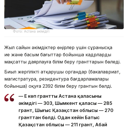
Фото: Астана әкімдігі
Жыл сайын әкімдіктер өңірлер үшін сұранысқа
ие және басым бағыттар бойынша кадрларды
мақсатты даярлауға білім беру гранттарын бөледі.
Биыл жергілікті атқарушы органдар (бакалавриат,
магистратура, резидентура бағдарламалары
бойынша) оқуға 2392 білім беру грантын бөлді.
— Ең көп грантты Астана қаласының
әкімдігі — 303, Шымкент қаласы — 285
грант, Шығыс Қазақстан облысы — 270
гранттан бөлді. Одан кейін Батыс
Қазақстан облысы — 211 грант, Абай