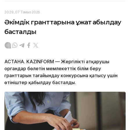
20:29, 07 Тамыз 2026
Әкімдік гранттарына құжат қабылдау
басталды
АСТАНА. KAZINFORM — Жергілікті атқарушы
органдар бөлетін мемлекеттік білім беру
гранттарын тағайындау конкурсына қатысу үшін
өтініштер қабылдау басталды.