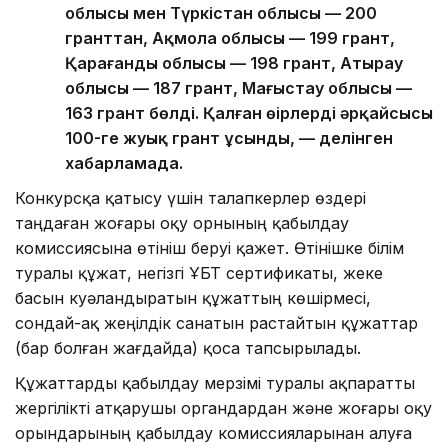
облысы мен Түркістан облысы — 200
гранттан, Ақмола облысы — 199 грант,
Қарағанды облысы — 198 грант, Атырау
облысы — 187 грант, Маңғыстау облысы —
163 грант бөлді. Қалған өңірлердің әрқайсысы
100-ге жуық грант ұсынды, — делінген
хабарламада.
Конкурсқа қатысу үшін талапкерлер өздері
таңдаған жоғары оқу орнының қабылдау
комиссиясына өтініш беруі қажет. Өтінішке білім
туралы құжат, негізгі ҰБТ сертификаты, жеке
басын куәландыратын құжаттың көшірмесі,
сондай-ақ жеңілдік санатын растайтын құжаттар
(бар болған жағдайда) қоса тапсырылады.
Құжаттарды қабылдау мерзімі туралы ақпаратты
жергілікті атқарушы органдардан және жоғары оқу
орындарының қабылдау комиссияларынан алуға