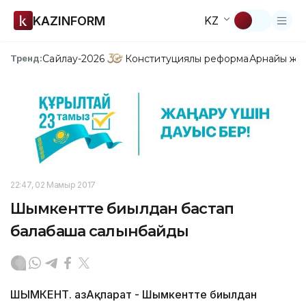
KAZINFORM
KZ
Сайлау-2026
Конституциялық реформа
Арнайы жо
Тренд:
22:47, 02 Мамыр 2017
Шымкентте биылдан бастап
балабақша салынбайды
ШЫМКЕНТ. ҚазАқпарат - Шымкентте биылдан