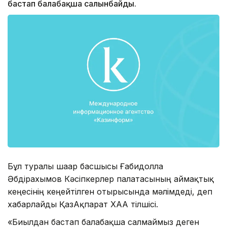
бастап балабақша салынбайды.
Бұл туралы шаһар басшысы Ғабидолла
Әбдірахымов Кәсіпкерлер палатасының аймақтық
кеңесінің кеңейтілген отырысында мәлімдеді, деп
хабарлайды ҚазАқпарат ХАА тілшісі.
«Биылдан бастап балабақша салмаймыз деген