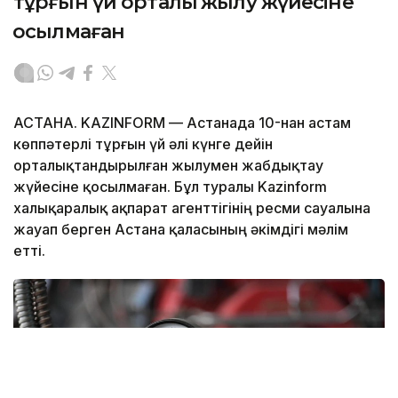
тұрғын үй орталық жылу жүйесіне
қосылмаған
АСТАНА. KAZINFORM — Астанада 10-нан астам
көппәтерлі тұрғын үй әлі күнге дейін
орталықтандырылған жылумен жабдықтау
жүйесіне қосылмаған. Бұл туралы Kazinform
халықаралық ақпарат агенттігінің ресми сауалына
жауап берген Астана қаласының әкімдігі мәлім
етті.