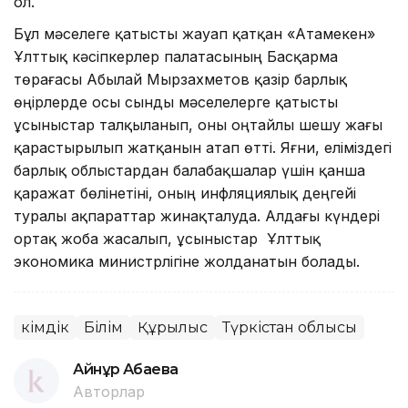
ол.
Бұл мәселеге қатысты жауап қатқан «Атамекен»
Ұлттық кәсіпкерлер палатасының Басқарма
төрағасы Абылай Мырзахметов қазір барлық
өңірлерде осы сынды мәселелерге қатысты
ұсыныстар талқыланып, оны оңтайлы шешу жағы
қарастырылып жатқанын атап өтті. Яғни, еліміздегі
барлық облыстардан балабақшалар үшін қанша
қаражат бөлінетіні, оның инфляциялық деңгейі
туралы ақпараттар жинақталуда. Алдағы күндері
ортақ жоба жасалып, ұсыныстар Ұлттық
экономика министрлігіне жолданатын болады.
Әкімдік
Білім
Құрылыс
Түркістан облысы
Айнұр Ақбаева
Авторлар