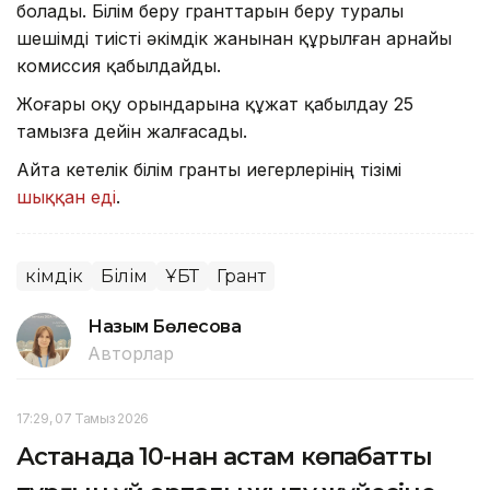
болады. Білім беру гранттарын беру туралы
шешімді тиісті әкімдік жанынан құрылған арнайы
комиссия қабылдайды.
Жоғары оқу орындарына құжат қабылдау 25
тамызға дейін жалғасады.
Айта кетелік білім гранты иегерлерінің тізімі
шыққан еді
.
Әкімдік
Білім
ҰБТ
Грант
Назым Бөлесова
Авторлар
17:29, 07 Тамыз 2026
Астанада 10-нан астам көпқабатты