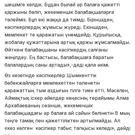
шешімге келдік. Бұдан былай әр балаға қажетті
қаржыны бөліп, жекеменшік балабақшаларға
төлейміз. Бұл екі жаққа да тиімді. Біріншіден,
кәсіпкерлердің жұмысы жүреді. Екіншіден,
мемлекет те қаражатын үнемдейді. Құрылысқа,
жобалау құжаттарына артық қаржы жұмсалмайды.
Өйткені балабақшаны кәсіпкердің салғаны
жеңілдеу. Ең бастысы, балабақшаға баратын
балалардың саны артады»,-деді қала әкімі.
Өз кезегінде кәсіпкерлер Шымкенттік
бөбекжайларға мемлекеттен төленетін
қаражаттың тым аздығын тілге тиек етті. Мәселен,
Аймақтық іскер әйелдер кеңесінің төрайымы Алма
Архабаеваның сөзінше, жекеменшік
балабақшадағы әр балаға ай сайын бөлінетін 8 мың
теңге тамақ пен қажеттіліктен артылмайды. Ал
«кез келген кәсіпкер табыс тапқысы келеді», дейді