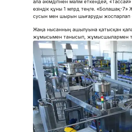
Қала әкімдігінен мәлім еткендей, «Тасс
өзіндік құны 1 млрд теңге. «Болашақ-7»
сусын мен шырын шығаруды жоспарлап 
Жаңа нысанның ашылуына қатысқан қала ә
жұмысымен танысып, жұмысшылармен тілд