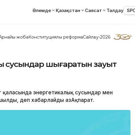
Әлемде
Қазақстан
Саясат
Талдау
SP
Арнайы жоба
Конституциялық реформа
Сайлау-2026
қ сусындар шығаратын зауыт
т қаласында энергетикалық сусындар мен
ылды, деп хабарлайды ҚазАқпарат.