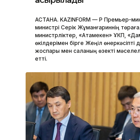
асырылады
АСТАНА. KAZINFORM — ҚР Премьер-мин
министрі Серік Жұманғариннің төрағ
министрліктер, «Атамекен» ҰКП, «Да
өкілдерімен бірге Жеңіл өнеркәсіпті
жоспары мен саланың өзекті мәселел
етті.