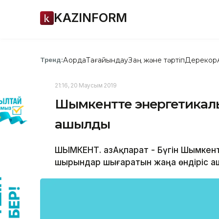
KAZINFORM
Ақорда
Тағайындау
Заң және тәртіп
Дерекқор
Тренд:
21:16, 20 Маусым 2019
Шымкентте энергетикалы
ашылды
ШЫМКЕНТ. ҚазАқпарат - Бүгін Шымкен
шырындар шығаратын жаңа өндіріс аш