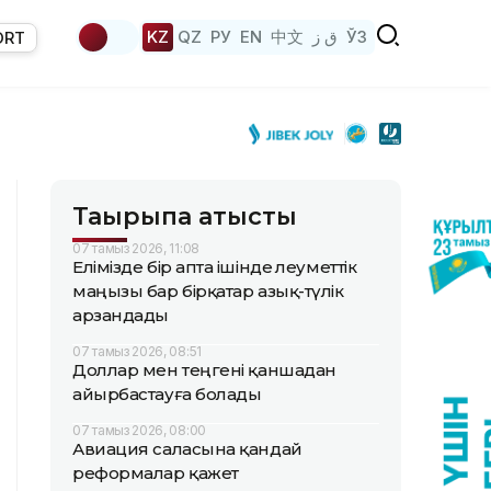
KZ
QZ
РУ
EN
中文
ق ز
ЎЗ
ORT
Тақырыпқа қатысты
07 тамыз 2026, 11:08
Елімізде бір апта ішінде әлеуметтік
маңызы бар бірқатар азық-түлік
арзандады
07 тамыз 2026, 08:51
Доллар мен теңгені қаншадан
айырбастауға болады
07 тамыз 2026, 08:00
Авиация саласына қандай
реформалар қажет