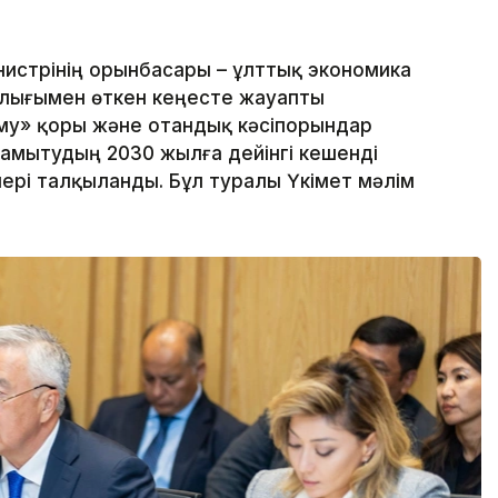
истрінің орынбасары – ұлттық экономика
алығымен өткен кеңесте жауапты
му» қоры және отандық кәсіпорындар
 дамытудың 2030 жылға дейінгі кешенді
ері талқыланды. Бұл туралы Үкімет мәлім