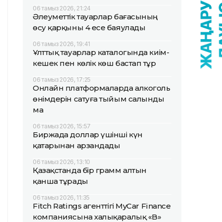
06 тамыз 2026, 21:24
Әлеуметтік тауарлар бағасының
өсу қарқыны 4 есе баяулады
06 тамыз 2026, 19:41
Ұлттық тауарлар каталогында киім-
кешек пен көлік көш бастап тұр
06 тамыз 2026, 17:25
Онлайн платформаларда алкоголь
өнімдерін сатуға тыйым салынды
ма
06 тамыз 2026, 15:57
Биржада доллар үшінші күн
қатарынан арзандады
06 тамыз 2026, 13:10
Қазақстанда бір грамм алтын
қанша тұрады
06 тамыз 2026, 11:35
Fitch Ratings агенттігі MyCar Finance
компаниясына халықаралық «B»