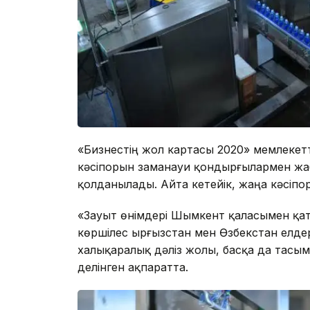
«Бизнестің жол картасы 2020» мемлекет
кәсіпорын заманауи қондырғылармен жабд
қолданылады. Айта кетейік, жаңа кәсіп
«Зауыт өнімдері Шымкент қаласымен қата
көршілес Қырғызстан мен Өзбекстан елде
халықаралық дәліз жолы, басқа да тасым
делінген ақпаратта.