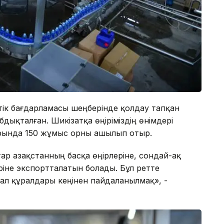
тік бағдарламасы шеңберінде қолдау тапқан
ықталған. Шикізатқа өңіріміздің өнімдері
орында 150 жұмыс орны ашылып отыр.
р Қазақстанның басқа өңірлеріне, сондай-ақ
ріне экспортталатын болады. Бұл ретте
ал құралдары кеңінен пайдаланылмақ», -