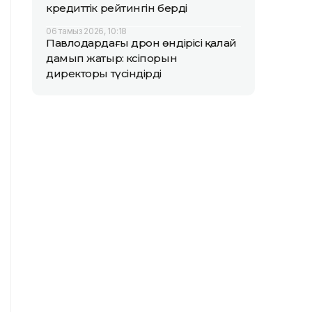
кредиттік рейтингін берді
06 тамыз 2026, 10:18
Павлодардағы дрон өндірісі қалай
дамып жатыр: кәсіпорын
директоры түсіндірді