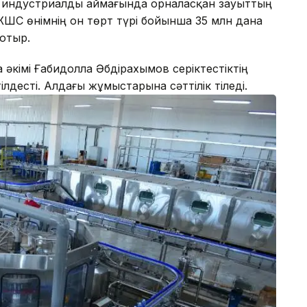
ай» индустриалды аймағында орналасқан зауыттың
 ЖШС өнімнің он төрт түрі бойынша 35 млн дана
отыр.
кімі Ғабидолла Әбдірахымов серіктестіктің
есті. Алдағы жұмыстарына сәттілік тіледі.