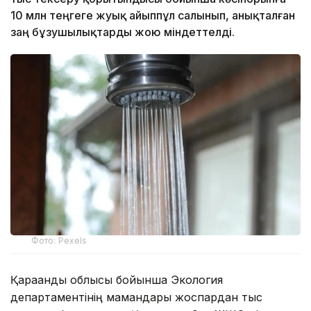
10 млн теңгеге жуық айыппұл салынып, анықталған
заң бұзушылықтарды жою міндеттелді.
Фото: Pexels
Қарағанды облысы бойынша Экология
департаментінің мамандары жоспардан тыс