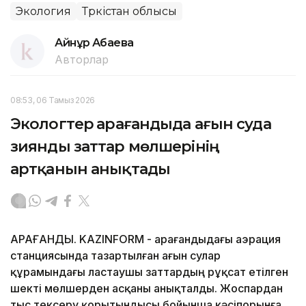
Экология
Түркістан облысы
Айнұр Ақбаева
Авторлар
08:53, 06 Тамыз 2026
Экологтер Қарағандыда ағын суда
зиянды заттар мөлшерінің
артқанын анықтады
ҚАРАҒАНДЫ. KAZINFORM - Қарағандыдағы аэрация
станциясында тазартылған ағын сулар
құрамындағы ластаушы заттардың рұқсат етілген
шекті мөлшерден асқаны анықталды. Жоспардан
тыс тексеру қорытындысы бойынша кәсіпорынға