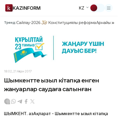
KAZINFORM
KZ
Сайлау-2026
Конституциялық реформа
Арнайы жо
Тренд:
18:02, 21 Ақпан 2017
Шымкентте Қызыл кітапқа енген
жануарлар саудаға салынған
ШЫМКЕНТ. ҚазАқпарат - Шымкентте Қызыл кітапқа