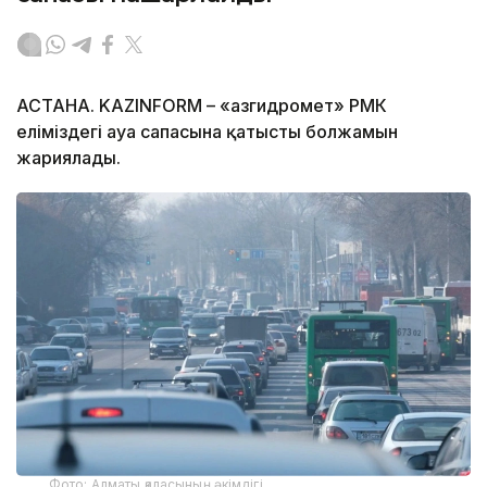
АСТАНА. KAZINFORM – «Қазгидромет» РМК
еліміздегі ауа сапасына қатысты болжамын
жариялады.
Фото: Алматы қаласының әкімдігі