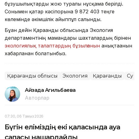
бұзушылықтарды жою туралы нұсқама берілді.
Сонымен қатар кәсіпорынға 9 872 403 теңге
көлемінде әкімшілік айыппұл салынды.
Бұған дейін Қарағанды облысында Экология
департаментінің мамандары шахталардың бірінен
экологиялық талаптардың бұзылғанын
анықтағанын
хабарланған болатынбыз.
Қарағанды облысы
Экология
Қарағанды
Су
Айзада Агильбаева
Авторлар
07:30, 06 Тамыз 2026
Бүгін еліміздің екі қаласында ауа
сапасы нашарлайды