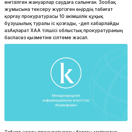
енгізілген жануарлар саудаға салынған. Зообақ
жұмысына тексеру жүргізген өңірдің табиғат
қорғау прокуратурасы 10 әкімшілік құқық
бұзушылық туралы іс қозғады, -деп хабарлайды
ҚазАқпарат ХАА тілшісі облыстық прокуратураның
баспасөз қызметіне сілтеме жасап.
Табиғат қорғау прокуратурасы берген мәліметке