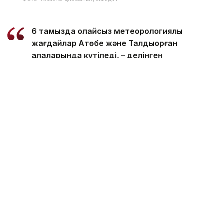
6 тамызда қолайсыз метеорологиялық
жағдайлар Ақтөбе және Талдықорған
қалаларында күтіледі, – делінген
хабарламада.
Қолайсыз метеорологиялық жағдайлар –
атмосфералық ауаның беткі қабатында зиянды
(ластаушы) заттардың шоғырлануына ықпал ететін
қысқамерзімді метеофакторлардың (тымық ауа
райы, жеңіл жел, тұман, инверсия) жиынтығы.
Қолайсыз метеорологиялық жағдай кезінде
елдімекендердегі атмосфералық ауаның сапасы
нашарлауы ықтимал.
Айта кетейік, Петропавлда
өткір жағымсыз иіс
пайда болып, тұрғындардың мазасын қашырды.