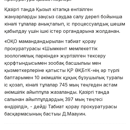
Қазіргі таңда Қызыл кітапқа енгізілген
жануарларды заңсыз саудаға салу дерегі бойынша
кінәлі тұлғалар анықталып, іс процессуалдық шешім
қабылдау үшін ішкі істер органдарына жолданған.
«ОҚО мамандандырылған табиғат қорғау
прокуратурасы «Шымкент мемлекеттік
зоологиялық паркінде» жүргізілген тексеру
қорфтындысымен зообақ басшылығы мен
қызметкерлеріне қатысты ҚР ӘҚБтК-нің әр түрлі
баптарымен 10 әкімшілік құқық бұзушылық туралы
іс қозғап, кінәлі тұлғалар 745 мың теңгеден астам
әкімшілік айыппұлға жазаланды. Қазіргі таңда
салынған айыппұлдардың 397 мың теңгесі
өндірілді», - дейді Табиғат қорғау прокуратурасы
басқармасының бастығы Д.Мағауин.