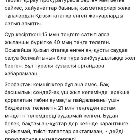
сәйкес, хайуанаттар бағының қызметкерлері жеке
тұлғалардан Қызыл кітапқа енген жануарларды
сатып алыпты.
Сұр кесірткені 15 мың теңгеге сатып алса,
жыланшы бүркітке 40 мың теңге төлеген.
Осылайша Қызыл кітапқа енген аң-құсты саудаға
салуға болмайтынын біле тұра заңбұзушылыққа жол
берген. Бұл туралы құзырлы органдарға
хабарламаған.
Зообақтағы кемшіліктер бұл ғана емес. Бақ
басшылығы сондай-ақ үш жыл көлемінде ерекше
қорғалатын табиғи аумақты пайдаланғаны үшін
бюджетке төленетін 21 млн теңгеден астам
міндетті төлемдерді аудармай келген. Бұдан
бөлек, бақтағы аң-құстар дер кезінде карантинге
қойылмай, тиісті талаптар сақталмаған, - дейді
прокуратура қызметкерлері.