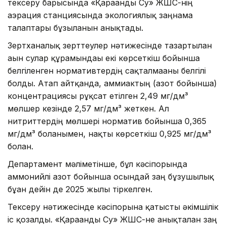
тексеру барысында «Қарағанды Су» ЖШС-нің
аэрация станциясында экологиялық заңнама
талаптары бұзылғанын анықтады.
Зертханалық зерттеулер нәтижесінде тазартылған
ағын сулар құрамындағы екі көрсеткіш бойынша
белгіленген нормативтердің сақталмағаны белгілі
болды. Атап айтқанда, аммиактың (азот бойынша)
концентрациясы рұқсат етілген 2,49 мг/дм³
мөлшер кезінде 2,57 мг/дм³ жеткен. Ал
нитриттердің мөлшері норматив бойынша 0,365
мг/дм³ болғанымен, нақты көрсеткіш 0,925 мг/дм³
болған.
Департамент мәліметінше, бұл кәсіпорында
аммонийлі азот бойынша осындай заң бұзушылық
бұған дейін де 2025 жылы тіркелген.
Тексеру нәтижесінде кәсіпорынға қатысты әкімшілік
іс қозғалды. «Қарағанды Су» ЖШС-не анықталған заң