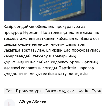
Қазір сондай-ақ облыстық прокуратура аға
прокурор Нұржан Полатовқа қатысты қызметтік
тексеру жүргіліп жатқанын хабарлады. Әзірге сот
шешімі күшіне енгенше тексеру шаралары
уақытша тоқтатылған. Еліміздің Бас прокуратурасы
хабарлағандай, тексеру шараларының
қорытындысына сәйкес қадағалау органы өкілінің
мәселесі қаралатын болады. Тәртіптік шаралар
қолданылып, ол қызметінен кетуі де мүмкін.
Сот
Прокуратура
Заң және құқық
Көлік
Түркіс
Айнұр Ақбаева