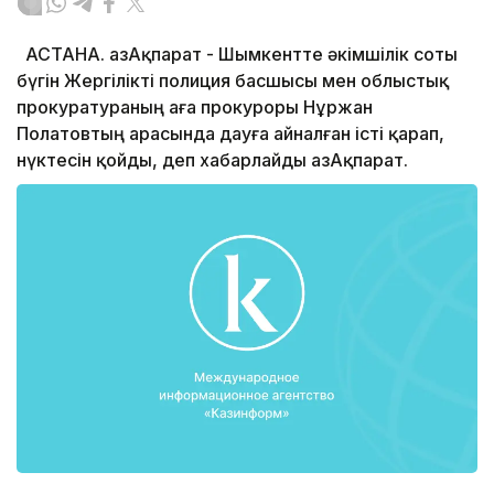
АСТАНА. ҚазАқпарат - Шымкентте әкімшілік соты
бүгін Жергілікті полиция басшысы мен облыстық
прокуратураның аға прокуроры Нұржан
Полатовтың арасында дауға айналған істі қарап,
нүктесін қойды, деп хабарлайды ҚазАқпарат.