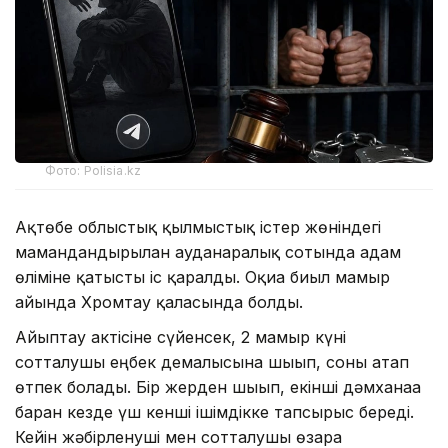
Фото: Polisia.kz
Ақтөбе облыстық қылмыстық істер жөніндегі
мамандандырылған ауданаралық сотында адам
өліміне қатысты іс қаралды. Оқиға биыл мамыр
айында Хромтау қаласында болды.
Айыптау актісіне сүйенсек, 2 мамыр күні
сотталушы еңбек демалысына шығып, соны атап
өтпек болады. Бір жерден шығып, екінші дәмханаға
барған кезде үш кенші ішімдікке тапсырыс береді.
Кейін жәбірленуші мен сотталушы өзара