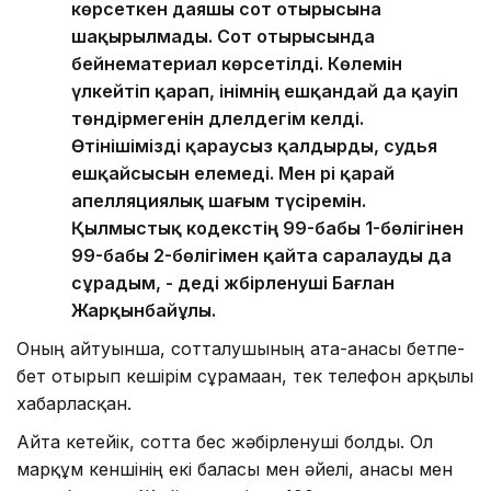
көрсеткен даяшы сот отырысына
шақырылмады. Сот отырысында
бейнематериал көрсетілді. Көлемін
үлкейтіп қарап, інімнің ешқандай да қауіп
төндірмегенін дәлелдегім келді.
Өтінішімізді қараусыз қалдырды, судья
ешқайсысын елемеді. Мен әрі қарай
апелляциялық шағым түсіремін.
Қылмыстық кодекстің 99-бабы 1-бөлігінен
99-бабы 2-бөлігімен қайта саралауды да
сұрадым, - деді жәбірленуші Бағлан
Жарқынбайұлы.
Оның айтуынша, сотталушының ата-анасы бетпе-
бет отырып кешірім сұрамаған, тек телефон арқылы
хабарласқан.
Айта кетейік, сотта бес жәбірленуші болды. Ол
марқұм кеншінің екі баласы мен әйелі, анасы мен