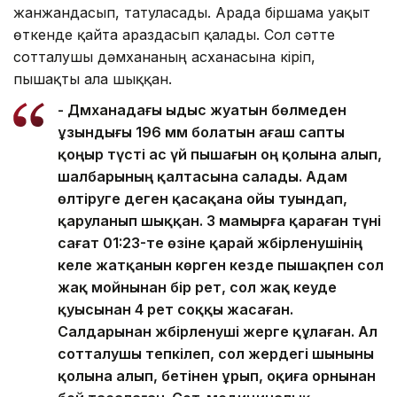
жанжандасып, татуласады. Арада біршама уақыт
өткенде қайта араздасып қалады. Сол сәтте
сотталушы дәмхананың асханасына кіріп,
пышақты ала шыққан.
- Дәмханадағы ыдыс жуатын бөлмеден
ұзындығы 196 мм болатын ағаш сапты
қоңыр түсті ас үй пышағын оң қолына алып,
шалбарының қалтасына салады. Адам
өлтіруге деген қасақана ойы туындап,
қаруланып шыққан. 3 мамырға қараған түні
сағат 01:23-те өзіне қарай жәбірленушінің
келе жатқанын көрген кезде пышақпен сол
жақ мойнынан бір рет, сол жақ кеуде
қуысынан 4 рет соққы жасаған.
Салдарынан жәбірленуші жерге құлаған. Ал
сотталушы тепкілеп, сол жердегі шыныны
қолына алып, бетінен ұрып, оқиға орнынан