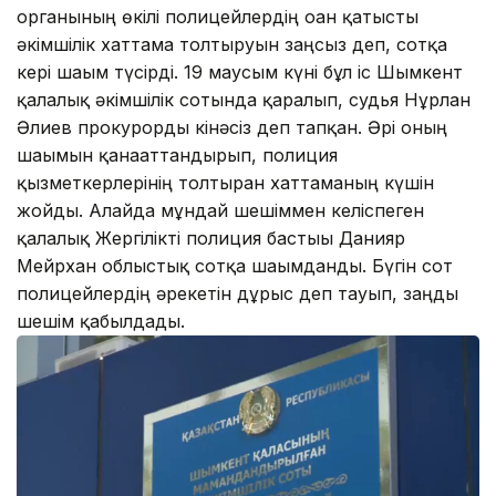
органының өкілі полицейлердің оған қатысты
әкімшілік хаттама толтыруын заңсыз деп, сотқа
кері шағым түсірді. 19 маусым күні бұл іс Шымкент
қалалық әкімшілік сотында қаралып, судья Нұрлан
Әлиев прокурорды кінәсіз деп тапқан. Әрі оның
шағымын қанағаттандырып, полиция
қызметкерлерінің толтырған хаттаманың күшін
жойды. Алайда мұндай шешіммен келіспеген
қалалық Жергілікті полиция бастығы Данияр
Мейрхан облыстық сотқа шағымданды. Бүгін сот
полицейлердің әрекетін дұрыс деп тауып, заңды
шешім қабылдады.