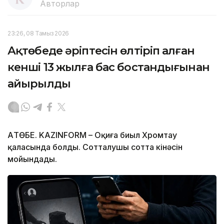
Авторлар
23:26, 08 Тамыз 2026
Ақтөбеде әріптесін өлтіріп алған
кенші 13 жылға бас бостандығынан
айырылды
АҚТӨБЕ. KAZINFORM – Оқиға биыл Хромтау
қаласында болды. Сотталушы сотта кінәсін
мойындады.