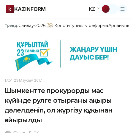
KAZINFORM
KZ
Сайлау-2026
Конституциялық реформа
Арнайы жо
Тренд:
17:51, 23 Маусым 2017
Шымкентте прокурордың мас
күйінде рулге отырғаны ақыры
дәлелденіп, ол жүргізу құқынан
айырылды