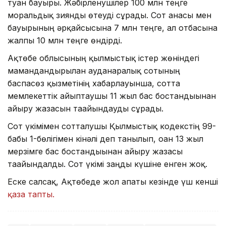
туған бауыры. Жәбірленушілер 100 млн теңге
моральдық зиянды өтеуді сұрады. Сот анасы мен
бауырының әрқайсысына 7 млн теңге, ал отбасына
жалпы 10 млн теңге өндірді.
Ақтөбе облысының қылмыстық істер жөніндегі
мамандандырылған ауданаралық сотының
баспасөз қызметінің хабарлауынша, сотта
мемлекеттік айыптаушы 11 жыл бас бостандығынан
айыру жазасын тағайындауды сұрады.
Сот үкімімен сотталушы Қылмыстық кодекстің 99-
бабы 1-бөлігімен кінәлі деп танылып, оған 13 жыл
мерзімге бас бостандығынан айыру жазасы
тағайындалды. Сот үкімі заңды күшіне енген жоқ.
Еске салсақ, Ақтөбеде жол апаты кезінде үш кенші
қаза тапты.