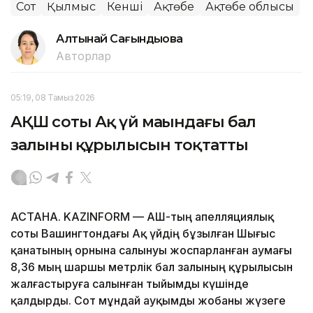
Сот
Қылмыс
Кенші
Ақтөбе
Ақтөбе облысы
Алтынай Сағындықова
Авторлар
05:19, 08 Тамыз 2026
АҚШ соты Ақ үй маңындағы бал
залының құрылысын тоқтатты
АСТАНА. KAZINFORM — АҚШ-тың апелляциялық
соты Вашингтондағы Ақ үйдің бұзылған Шығыс
қанатының орнына салынуы жоспарланған аумағы
8,36 мың шаршы метрлік бал залының құрылысын
жалғастыруға салынған тыйымды күшінде
қалдырды. Сот мұндай ауқымды жобаны жүзеге