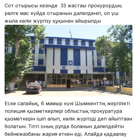
Сот отырысы кезінде 33 жастағы прокурордың
рөлге мас күйде отырғанын дәлелденіп, ол үш
жылға көлік жүргізу құқынан айырылды
Еске салайық, 6 мамыр күні Шымкенттің жергілікті
полиция қызметкерлері облыстық прокуратура
қызметкерін ішіп алып, көлік жүргізді деп айыптаған
болатын. Тіпті оның рулде болғанын дәлелдейтін
бейнежазбаны жария еткен еді. Алайда қадағалау