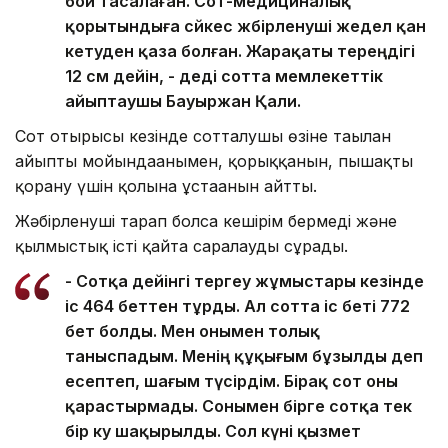
бой тасалаған. Сот-медициналық
қорытындыға сәйкес жәбірленуші жедел қан
кетуден қаза болған. Жарақаты тереңдігі
12 см дейін, - деді сотта мемлекеттік
айыптаушы Бауыржан Қали.
Сот отырысы кезінде сотталушы өзіне тағылған
айыпты мойындағанымен, қорыққанын, пышақты
қорғану үшін қолына ұстағанын айтты.
Жәбірленуші тарап болса кешірім бермеді және
қылмыстық істі қайта саралауды сұрады.
- Сотқа дейінгі тергеу жұмыстары кезінде
іс 464 беттен тұрды. Ал сотта іс беті 772
бет болды. Мен онымен толық
таныспадым. Менің құқығым бұзылды деп
есептеп, шағым түсірдім. Бірақ сот оны
қарастырмады. Сонымен бірге сотқа тек
бір куә шақырылды. Сол күні қызмет