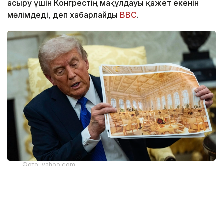
асыру үшін Конгрестің мақұлдауы қажет екенін
мәлімдеді, деп хабарлайды
BBC
.
Фото: yahoo.com
Апелляциялық алқаның үш судьясының екеуі бұл
шешімді қолдады. Алайда тыйым тек жердің
үстіндегі жұмыстарға қатысты. Жобаның жерасты