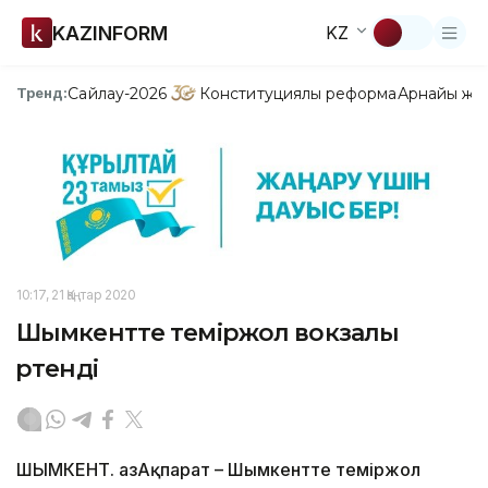
KAZINFORM
KZ
Сайлау-2026
Конституциялық реформа
Арнайы жо
Тренд:
10:17, 21 Қаңтар 2020
Шымкентте теміржол вокзалы
өртенді
ШЫМКЕНТ. ҚазАқпарат – Шымкентте теміржол