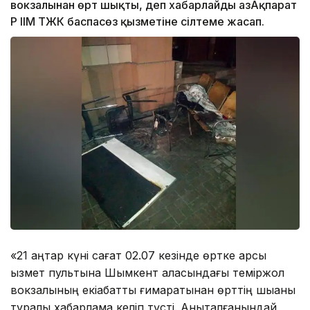
вокзалынан өрт шықты, деп хабарлайды ҚазАқпарат
ҚР ІІМ ТЖК баспасөз қызметіне сілтеме жасап.
«21 қаңтар күні сағат 02.07 кезінде өртке қарсы
қызмет пультына Шымкент қаласындағы теміржол
вокзалының екіқабатты ғимаратынан өрттің шыққаны
туралы хабарлама келіп түсті. Анықталғанындай,