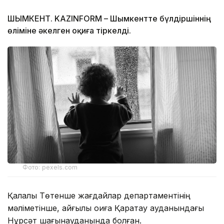
ШЫМКЕНТ. KAZINFORM – Шымкентте бүлдіршіннің
өліміне әкелген оқиға тіркелді.
Фото: pexels.com
Қалалық Төтенше жағдайлар департаментінің
мәліметінше, қайғылы оқиға Қаратау ауданындағы
Нұрсәт шағынауданында болған.