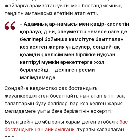
жайларға қарамастан құқығы мен бостандығының
теңдігін қамтамасыз ететінін атап өтті.
– Адамның ар-намысы мен қадір-қасиетін
қорлауға, діни, әлеуметтік немесе өзге де
белгілері бойынша кемсітуге бағытталған
кез келген жария үндеулер, сондай-ақ
қоғамдық келісім мен бірлікке нұқсан
келтіруі мүмкін әрекеттерге жол
берілмейді, – делінген ресми
мәлімдемеде.
Сондай-ақ ведомство сөз бостандығы
жауапкершіліктен босатпайтынын атап өтіп, заң
талаптарын бұзу белгілері бар кез келген жария
мәлімдемеге құқықтық баға берілетінін ескертті.
Бұған дейін домбыраны харам деген ақтөбелік
бас
бостандығынан айырылғаны
туралы хабарлаған
едік.