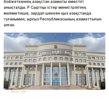
бойжеткеннің Қазақстан азаматы еместігі
анықталды. ҚР Сыртқы істер министрлігінің
мәліметінше, зардап шеккен қыз Қазақстанда
туғанымен, Қырғыз Республикасының азаматтығын
алған.
Фото: СІМ
– Қазақстан Республикасы Сыртқы істер