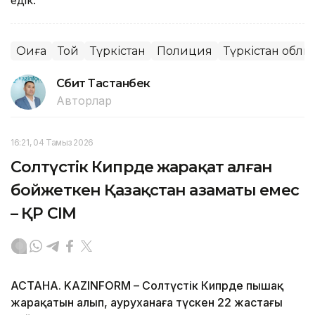
Оқиға
Той
Түркістан
Полиция
Түркістан облы
Сәбит Тастанбек
Авторлар
16:21, 04 Тамыз 2026
Солтүстік Кипрде жарақат алған
бойжеткен Қазақстан азаматы емес
– ҚР СІМ
АСТАНА. KAZINFORM – Солтүстік Кипрде пышақ
жарақатын алып, ауруханаға түскен 22 жастағы