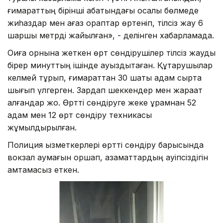
ғимараттың бірінші қабатындағы қосалқы бөлмеде
жиһаздар мен қағаз қораптар өртеніп, тілсіз жау 6
шаршы метрді жайылған», - делінген хабарламада.
Оқиға орнына жеткен өрт сөндірушілер тілсіз жауды
бірер минуттың ішінде ауыздықтаған. Құтқарушылар
келмей тұрып, ғимараттан 30 шақты адам сыртқа
шығып үлгерген. Зардап шеккендер мен жарақат
алғандар жоқ. Өртті сөндіруге жеке құрамнан 52
адам мен 12 өрт сөндіру техникасы
жұмылдырылған.
Полиция қызметкерлері өртті сөндіру барысында
вокзал аумағын қоршап, азаматтардың қауіпсіздігін
қамтамасыз еткен.