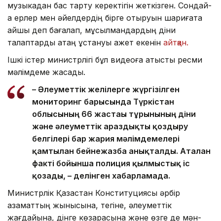
музыкадан бас тарту керектігін жеткізген. Сондай-
ақ ерлер мен әйелдердің бірге отыруын шариғатқа
қайшы деп бағалап, мұсылмандардың діни
талаптарды қатаң ұстануы қажет екенін
айтқан.
Ішкі істер министрлігі бұл видеоға қатысты ресми
мәлімдеме жасады.
– Әлеуметтік желілерге жүргізілген
мониторинг барысында Түркістан
облысының 66 жастағы тұрғынының діни
және әлеуметтік араздықты қоздыру
белгілері бар жария мәлімдемелері
қамтылған бейнежазба анықталды. Аталған
факті бойынша полиция қылмыстық іс
қозғады, – делінген хабарламада.
Министрлік Қазақстан Конституциясы әрбір
азаматтың жынысына, тегіне, әлеуметтік
жағдайына, дінге көзқарасына және өзге де мән-