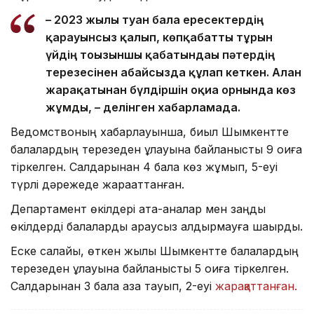
– 2023 жылы туған бала ересектердің
қарауынсыз қалып, көпқабатты тұрғын
үйдің тоғызыншы қабатындағы пәтердің
терезесінен абайсызда құлап кеткен. Алған
жарақатынан бүлдіршін оқиға орнында көз
жұмды, – делінген хабарламада.
Ведомствоның хабарлауынша, биыл Шымкентте
балалардың терезеден құлауына байланысты 9 оқиға
тіркелген. Салдарынан 4 бала көз жұмып, 5-еуі
түрлі дәрежеде жарақаттанған.
Департамент өкілдері ата-аналар мен заңды
өкілдерді балаларды қараусыз қалдырмауға шақырды.
Еске салайық, өткен жылы Шымкентте балалардың
терезеден құлауына байланысты 5 оқиға тіркелген.
Салдарынан 3 бала қаза тауып, 2-еуі
жарақаттанған.