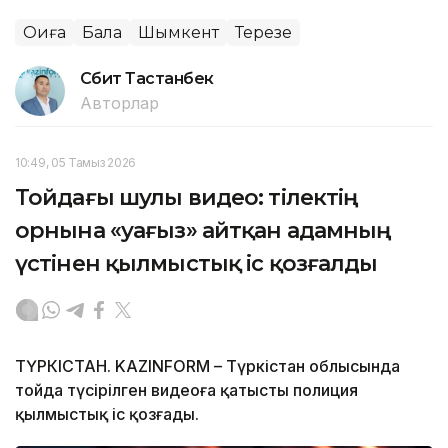
Оқиға
Бала
Шымкент
Терезе
Сәбит Тастанбек
Авторлар
10:49, 05 Тамыз 2026
Тойдағы шулы видео: тілектің
орнына «уағыз» айтқан адамның
үстінен қылмыстық іс қозғалды
ТҮРКІСТАН. KAZINFORM – Түркістан облысында
тойда түсірілген видеоға қатысты полиция
қылмыстық іс қозғады.