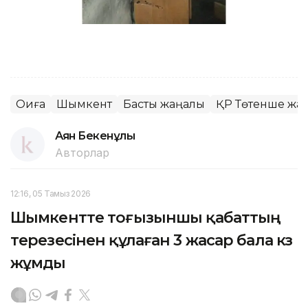
Оқиға
Шымкент
Басты жаңалық
ҚР Төтенше жағ
Аян Бекенұлы
Авторлар
12:16, 05 Тамыз 2026
Шымкентте тоғызыншы қабаттың
терезесінен құлаған 3 жасар бала көз
жұмды