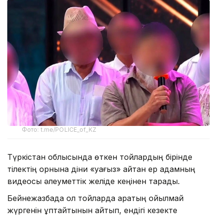
Фото: t.me/POLICE_of_KZ
Түркістан облысында өткен тойлардың бірінде
тілектің орнына діни «уағыз» айтқан ер адамның
видеосы әлеуметтік желіде кеңінен тарады.
Бейнежазбада ол тойларда арақтың қойылмай
жүргенін құптайтынын айтып, ендігі кезекте