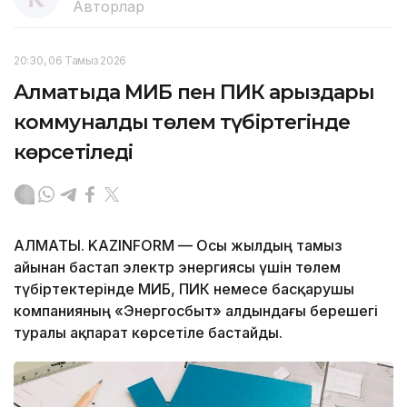
Авторлар
20:30, 06 Тамыз 2026
Алматыда МИБ пен ПИК қарыздары
коммуналдық төлем түбіртегінде
көрсетіледі
АЛМАТЫ. KAZINFORM — Осы жылдың тамыз
айынан бастап электр энергиясы үшін төлем
түбіртектерінде МИБ, ПИК немесе басқарушы
компанияның «Энергосбыт» алдындағы берешегі
туралы ақпарат көрсетіле бастайды.