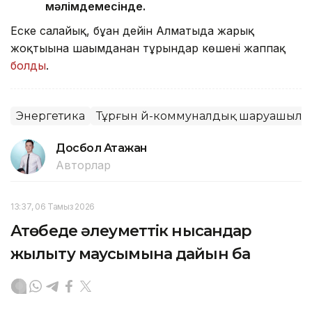
мәлімдемесінде.
Еске салайық, бұған дейін Алматыда жарық
жоқтығына шағымданған тұрғындар көшені жаппақ
болды
.
Энергетика
Тұрғын үй-коммуналдық шаруашылы
Досбол Атажан
Авторлар
13:37, 06 Тамыз 2026
Ақтөбеде әлеуметтік нысандар
жылыту маусымына дайын ба