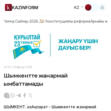
KAZINFORM
KZ
Сайлау-2026
Конституциялық реформа
Арнайы жо
Тренд:
01:37, 30 Қаңтар 2018
Шымкентте жанармай
қымбаттамады
ШЫМКЕНТ. ҚазАқпарат - Шымкентте жанармай