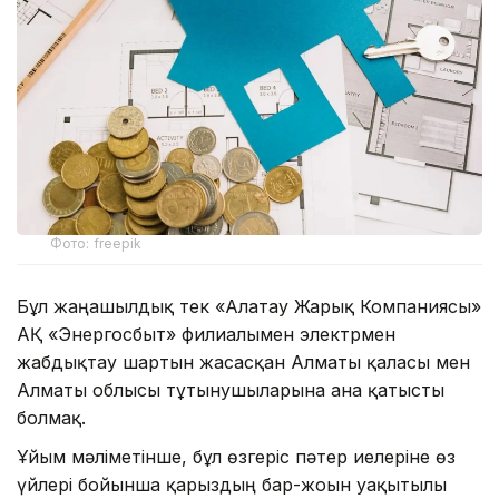
Фото: freepik
Бұл жаңашылдық тек «Алатау Жарық Компаниясы»
АҚ «Энергосбыт» филиалымен электрмен
жабдықтау шартын жасасқан Алматы қаласы мен
Алматы облысы тұтынушыларына ғана қатысты
болмақ.
Ұйым мәліметінше, бұл өзгеріс пәтер иелеріне өз
үйлері бойынша қарыздың бар-жоғын уақытылы