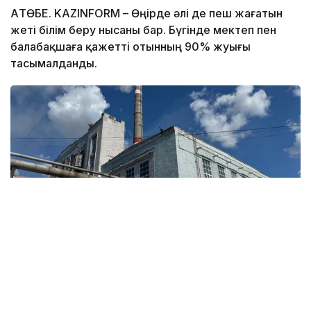
АҚТӨБЕ. KAZINFORM – Өңірде әлі де пеш жағатын
жеті білім беру нысаны бар. Бүгінде мектеп пен
балабақшаға қажетті отынның 90% жуығы
тасымалданды.
Фото: Үкімет
Ақтөбе облыстық мәслихатында депутаттар
әлеуметтік нысандардың жылыту маусымына