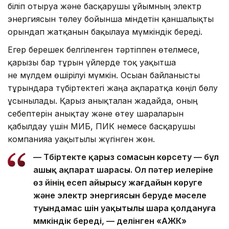
біліп отыруға және басқарушы ұйымның электр
энергиясын төлеу бойынша міндетін қаншалықты
орындап жатқанын бақылауға мүмкіндік береді.
Егер берешек белгіленген тәртіппен өтелмесе,
қарызы бар тұрғын үйлерде тоқ уақытша
не мүлдем өшірілуі мүмкін. Осыған байланысты
тұрғындарға түбіртектегі жаңа ақпаратқа көңіл бөлу
ұсынылады. Қарыз анықталған жағдайда, оның
себептерін анықтау және өтеу шараларын
қабылдау үшін МИБ, ПИК немесе басқарушы
компанияға уақытылы жүгінген жөн.
— Түбіртекте қарыз сомасын көрсету — бұл
ашық ақпарат шарасы. Ол пәтер иелеріне
өз үйінің есеп айырысу жағдайын көруге
және электр энергиясын беруде мәселе
туындамас үшін уақытылы шара қолдануға
мүмкіндік береді, — делінген «АЖК»