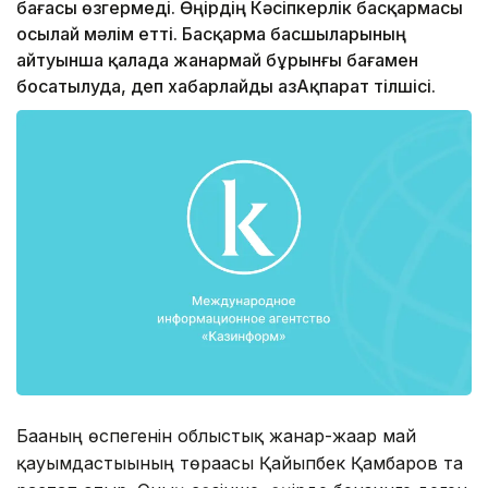
бағасы өзгермеді. Өңірдің Кәсіпкерлік басқармасы
осылай мәлім етті. Басқарма басшыларының
айтуынша қалада жанармай бұрынғы бағамен
босатылуда, деп хабарлайды ҚазАқпарат тілшісі.
Бағаның өспегенін облыстық жанар-жағар май
қауымдастығының төрағасы Қайыпбек Қамбаров та