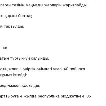
леген сөзінің маңызды жерлерін жариялайды.
е қаржы бөлінді;
ия тартылды;
тты;
сатын тұрғын-үй салынды;
тің жалпы өңірлік өнімдегі үлесі 40 пайызға
жұмыс істейді;
 елді-мекен қосылды;
арттыруға 4 жылда республика бюджетінен 135