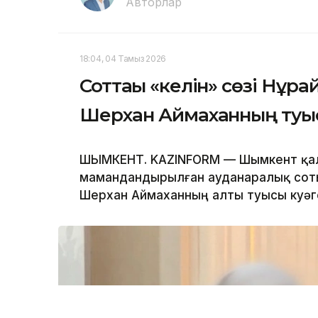
Авторлар
18:04, 04 Тамыз 2026
Соттағы «келін» сөзі Нұра
Шерхан Аймаханның туы
ШЫМКЕНТ. KAZINFORM — Шымкент қал
мамандандырылған ауданаралық соты
Шерхан Аймаханның алты туысы куәге