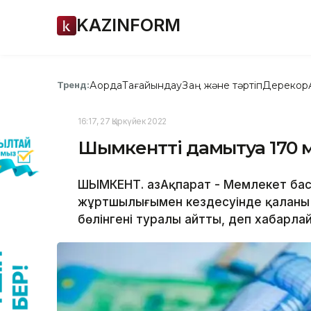
KAZINFORM
Ақорда
Тағайындау
Заң және тәртіп
Дерекқор
Тренд:
16:17, 27 Қыркүйек 2022
Шымкентті дамытуға 170 
ШЫМКЕНТ. ҚазАқпарат - Мемлекет б
жұртшылығымен кездесуінде қаланы 
бөлінгені туралы айтты, деп хабарла