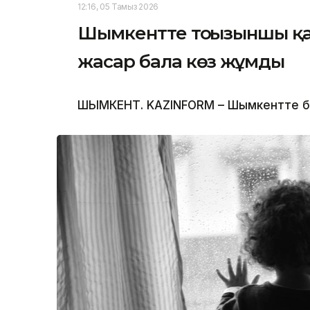
12:16, 05 Тамыз 2026
Шымкентте тоғызыншы қаб
жасар бала көз жұмды
ШЫМКЕНТ. KAZINFORM – Шымкентте бүлд