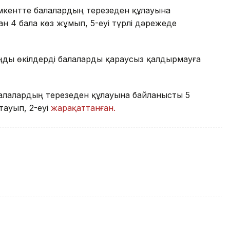
кентте балалардың терезеден құлауына
н 4 бала көз жұмып, 5-еуі түрлі дәрежеде
аңды өкілдерді балаларды қараусыз қалдырмауға
алалардың терезеден құлауына байланысты 5
тауып, 2-еуі
жарақаттанған.