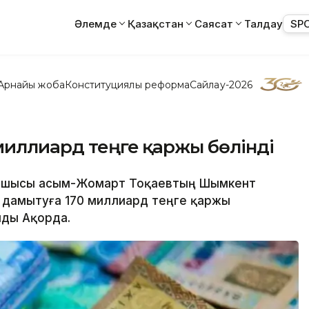
Әлемде
Қазақстан
Саясат
Талдау
SP
Арнайы жоба
Конституциялық реформа
Сайлау-2026
миллиард теңге қаржы бөлінді
асшысы Қасым-Жомарт Тоқаевтың Шымкент
дамытуға 170 миллиард теңге қаржы
йды Ақорда.