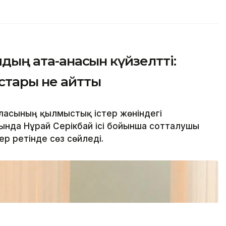
йдың ата-анасын күйзелтті:
стары не айтты
асының қылмыстық істер жөніндегі
нда Нұрай Серікбай ісі бойынша сотталушы
р ретінде сөз сөйледі.