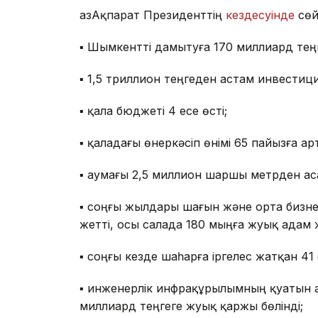
ҚазАқпарат Президенттің
кездесуінде
сөй
▪️ Шымкентті дамытуға 170 миллиард теңг
▪️ 1,5 триллион теңгеден астам инвестиц
▪️ қала бюджеті 4 есе өсті;
▪️ қаладағы өнеркәсіп өнімі 65 пайызға ар
▪️ аумағы 2,5 миллион шаршы метрден а
▪️ соңғы жылдары шағын және орта бизнес
жетті, осы салада 180 мыңға жуық адам 
▪️ соңғы кезде шаһарға іргелес жатқан 41
▪️ инженерлік инфрақұрылымның қуатын 
миллиард теңгеге жуық қаржы бөлінді;