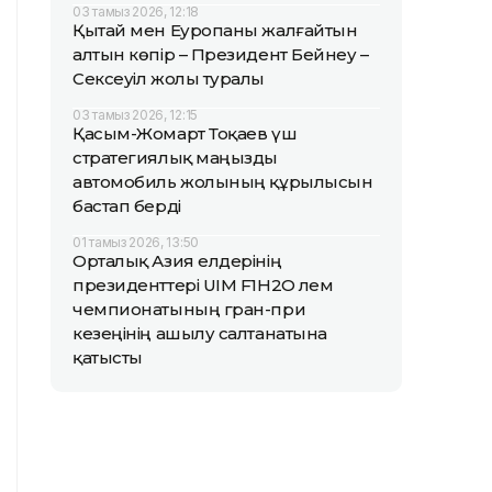
03 тамыз 2026, 12:18
Қытай мен Еуропаны жалғайтын
алтын көпір – Президент Бейнеу –
Сексеуіл жолы туралы
03 тамыз 2026, 12:15
Қасым-Жомарт Тоқаев үш
стратегиялық маңызды
автомобиль жолының құрылысын
бастап берді
01 тамыз 2026, 13:50
Орталық Азия елдерінің
президенттері UIM F1H2O әлем
чемпионатының гран-при
кезеңінің ашылу салтанатына
қатысты