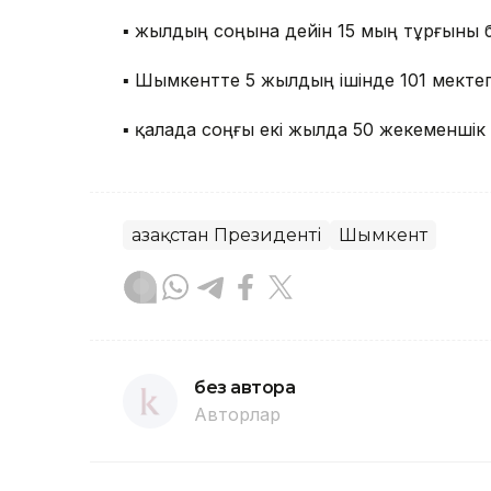
▪️ жылдың соңына дейін 15 мың тұрғыны ба
▪️ Шымкентте 5 жылдың ішінде 101 мекте
▪️ қалада соңғы екі жылда 50 жекеменші
Қазақстан Президенті
Шымкент
без автора
Авторлар