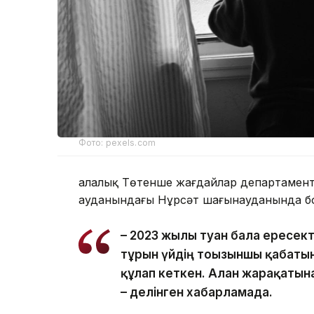
Фото: pexels.com
Қалалық Төтенше жағдайлар департаменті
ауданындағы Нұрсәт шағынауданында бо
– 2023 жылы туған бала ересек
тұрғын үйдің тоғызыншы қабаты
құлап кеткен. Алған жарақатын
– делінген хабарламада.