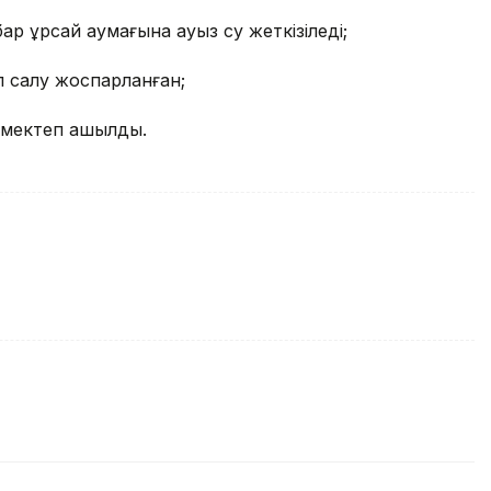
р Құрсай аумағына ауыз су жеткізіледі;
п салу жоспарланған;
к мектеп ашылды.