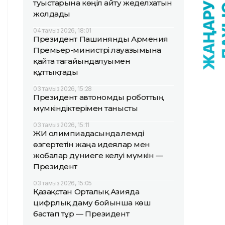
туыстарына көңіл айту жеделхатын
жолдады
04 тамыз 2026, 18:01
Президент Пашинянды Армения
Премьер-министрі лауазымына
қайта тағайындалуымен
құттықтады
03 тамыз 2026, 15:28
Президент автономды роботтың
мүмкіндіктерімен танысты
03 тамыз 2026, 15:11
ЖИ олимпиадасында әлемді
өзгертетін жаңа идеялар мен
жобалар дүниеге келуі мүмкін —
Президент
03 тамыз 2026, 15:05
Қазақстан Орталық Азияда
цифрлық даму бойынша көш
бастап тұр — Президент