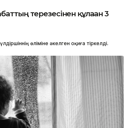
аттың терезесінен құлаған 3
іршіннің өліміне әкелген оқиға тіркелді.