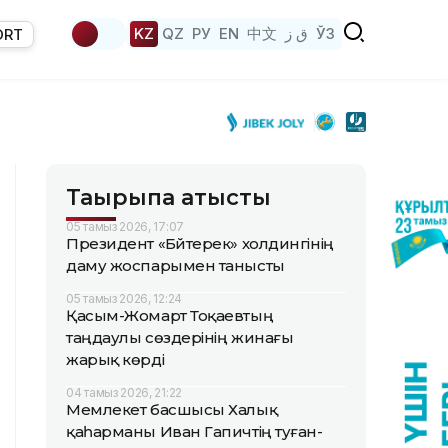
KZ
QZ
РУ
EN
中文
ق ز
ЎЗ
ORT
Тақырыпқа қатысты
05 тамыз 2026, 17:07
Президент «Бәйтерек» холдингінің
даму жоспарымен танысты
05 тамыз 2026, 12:24
Қасым-Жомарт Тоқаевтың
таңдаулы сөздерінің жинағы
жарық көрді
04 тамыз 2026, 21:22
Мемлекет басшысы Халық
қаһарманы Иван Гапичтің туған-