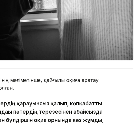
нің мәліметінше, қайғылы оқиға Қаратау
лған.
тердің қарауынсыз қалып, көпқабатты
ндағы пәтердің терезесінен абайсызда
ан бүлдіршін оқиға орнында көз жұмды,