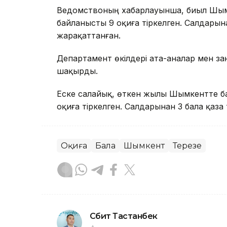
Ведомствоның хабарлауынша, биыл Шым
байланысты 9 оқиға тіркелген. Салдарына
жарақаттанған.
Департамент өкілдері ата-аналар мен з
шақырды.
Еске салайық, өткен жылы Шымкентте б
оқиға тіркелген. Салдарынан 3 бала қаза 
Оқиға
Бала
Шымкент
Терезе
Сәбит Тастанбек