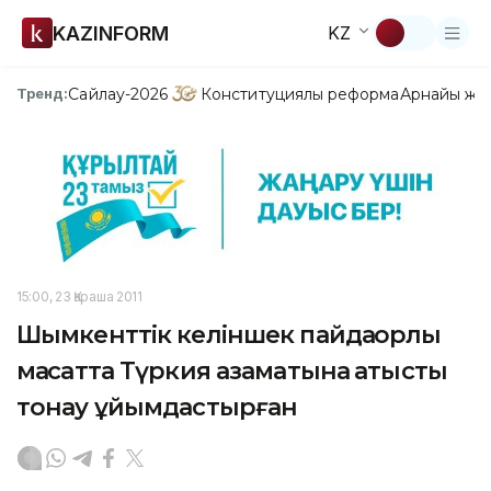
KAZINFORM
KZ
Сайлау-2026
Конституциялық реформа
Арнайы жо
Тренд:
15:00, 23 Қараша 2011
Шымкенттік келіншек пайдақорлық
мақсатта Түркия азаматына қатысты
тонау ұйымдастырған