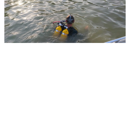
Фото: Павлодар облысы ТЖД
Төтенше жағдайлар департаментінің мәліметінше,
жедел-құтқару жасағының құтқарушылары екі бірлік
арнайы техниканы тарта отырып, 1987 жылы туған
ер адамның денесін судан алып шыққан.