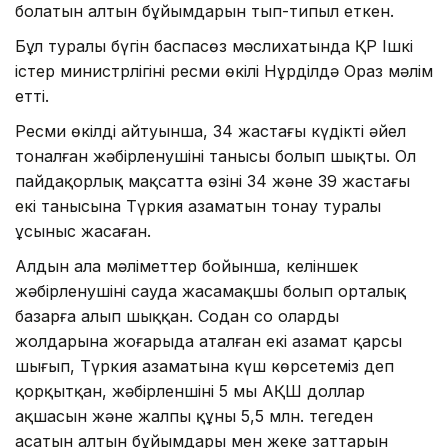
болатын алтын бұйымдарын тып-типыл еткен.
Бұл туралы бүгін баспасөз мәслихатында ҚР Ішкі
істер министрлігінің ресми өкілі Нұрділдә Ораз мәлім
етті.
Ресми өкілдің айтуынша, 34 жастағы күдікті әйел
тоналған жәбірленушінің танысы болып шықты. Ол
пайдақорлық мақсатта өзінің 34 және 39 жастағы
екі танысына Түркия азаматын тонау туралы
ұсыныс жасаған.
Алдын ала мәліметтер бойынша, келіншек
жәбірленушіні сауда жасамақшы болып орталық
базарға алып шыққан. Содан соң олардың
жолдарына жоғарыда аталған екі азамат қарсы
шығып, Түркия азаматына күш көрсетеміз деп
қорқытқан, жәбірленшінің 5 мың АҚШ доллар
ақшасын және жалпы құны 5,5 млн. теңгеден
асатын алтын бұйымдары мен жеке заттарын