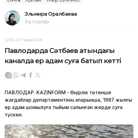
Эльмира Оралбаева
Авторлар
22:00, 07 Тамыз 2026
Павлодарда Сәтбаев атындағы
каналда ер адам суға батып кетті
ПАВЛОДАР. KAZINFORM - Өңірлік төтенше
жағдайлар департаментінің ақпарынша, 1987 жылғы
ер адам шомылуға тыйым салынған жерде суға
түскен.