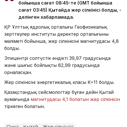
бойынша сағат 08:45-те (GMT бойынша
сағат 03:45) Қытайда жер сілкінісі болды, -
делінген хабарламада.
ҚР Ұлттық ядролық орталығы Геофизикалық
зерттеулер институты деректер орталығының
мәліметі бойынша, жер сілкінісінің магнитудасы 4,8
болды.
Эпицентрі солтүстік ендіктің 39,97 градусында
және шығыс бойлықтың 82,99 градусында
орналасқан.
Жер сілкінісінің энергетикалық класы K=11 болды.
Қазақстандық сейсмологтар бұған дейін Қытай
аумағында
магнитудасы 4,1 болатын жер сілкінісін
тіркеген болатын.
Оқиға
Қытай
Жер сілкінісі