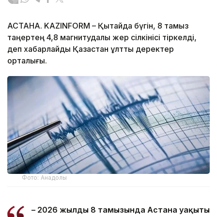
АСТАНА. KAZINFORM – Қытайда бүгін, 8 тамыз
таңертең 4,8 магнитудалы жер сілкінісі тіркелді,
деп хабарлайды Қазақстан ұлттық деректер
орталығы.
Фото: Анадолы
– 2026 жылдың 8 тамызында Астана уақыты