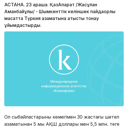
АСТАНА. 23 қараша. ҚазАқпарат /Жасұлан
Аманбайұлы/ - Шымкенттік келіншек пайдақорлық
мақсатта Түркия азаматына қатысты тонау
ұйымдастырды.
Ол сыбайластарының көмегімен 30 жастағы шетел
азаматынан 5 мың АҚШ доллары мен 5,5 млн. теңге