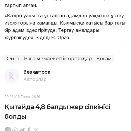
тартып алған.
«Қазіргі уақытта ұсталған адамдар уақытша ұстау
изоляторына қамалды. Қылмысқа қатысы бар тағы
бір адам іздестірілуде. Тергеу амалдары
жүргізілуде», - деді Н. Ораз.
Оқиға
Басқа мемлекеттік органдар
Қоғам
без автора
Авторлар
20:26, 08 Тамыз 2026
Қытайда 4,8 балдық жер сілкінісі
болды