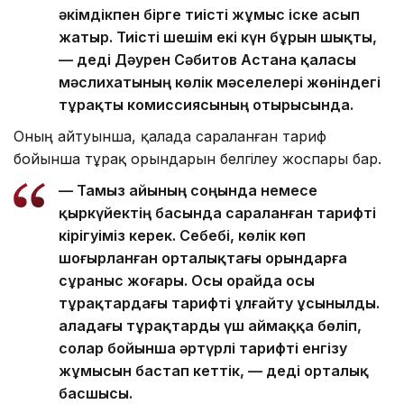
әкімдікпен бірге тиісті жұмыс іске асып
жатыр. Тиісті шешім екі күн бұрын шықты,
— деді Дәурен Сәбитов Астана қаласы
мәслихатының көлік мәселелері жөніндегі
тұрақты комиссиясының отырысында.
Оның айтуынша, қалада сараланған тариф
бойынша тұрақ орындарын белгілеу жоспары бар.
— Тамыз айының соңында немесе
қыркүйектің басында сараланған тарифті
кірігуіміз керек. Себебі, көлік көп
шоғырланған орталықтағы орындарға
сұраныс жоғары. Осы орайда осы
тұрақтардағы тарифті ұлғайту ұсынылды.
Қаладағы тұрақтарды үш аймаққа бөліп,
солар бойынша әртүрлі тарифті енгізу
жұмысын бастап кеттік, — деді орталық
басшысы.