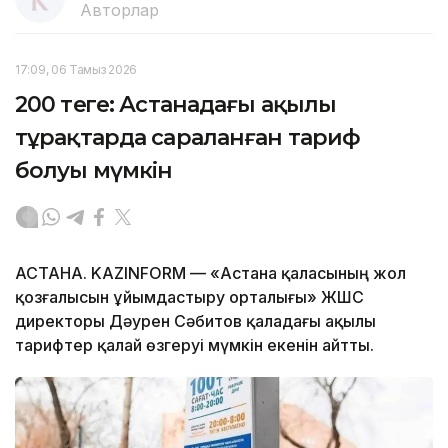
Авторлар
17:09, 06 Тамыз 2026
200 теңге: Астанадағы ақылы
тұрақтарда сараланған тариф
болуы мүмкін
АСТАНА. KAZINFORM — «Астана қаласының жол
қозғалысын ұйымдастыру орталығы» ЖШС
директоры Дәурен Сәбитов қаладағы ақылы
тарифтер қалай өзгеруі мүмкін екенін айтты.