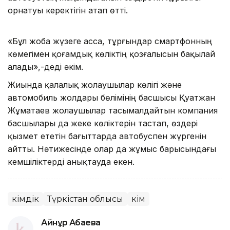
орнатуы керектігін атап өтті.
«Бұл жоба жүзеге асса, тұрғындар смартфонның
көмегімен қоғамдық көліктің қозғалысын бақылай
алады»,-деді әкім.
Жиында қалалық жолаушылар көлігі және
автомобиль жолдары бөлімінің басшысы Қуатжан
Жұматаев жолаушылар тасымалдайтын компания
басшылары да жеке көліктерін тастап, өздері
қызмет ететін бағыттарда автобуспен жүргенін
айтты. Нәтижесінде олар да жұмыс барысындағы
кемшіліктерді анықтауда екен.
Әкімдік
Түркістан облысы
Әкім
Айнұр Ақбаева