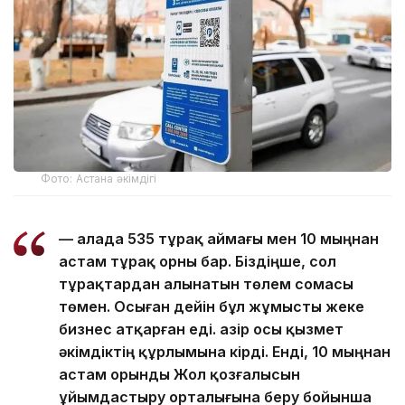
Фото: Астана әкімдігі
— Қалада 535 тұрақ аймағы мен 10 мыңнан
астам тұрақ орны бар. Біздіңше, сол
тұрақтардан алынатын төлем сомасы
төмен. Осыған дейін бұл жұмысты жеке
бизнес атқарған еді. Қазір осы қызмет
әкімдіктің құрлымына кірді. Енді, 10 мыңнан
астам орынды Жол қозғалысын
ұйымдастыру орталығына беру бойынша