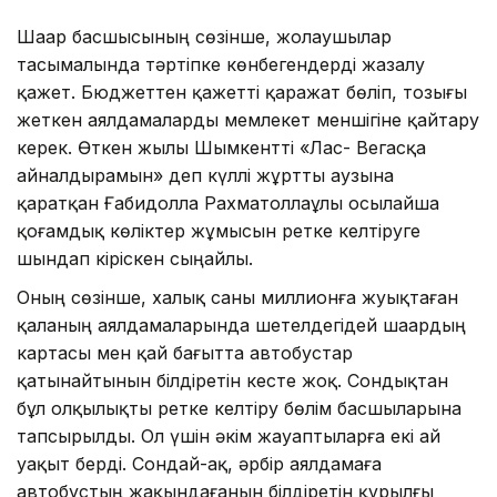
Шаһар басшысының сөзінше, жолаушылар
тасымалында тәртіпке көнбегендерді жазалу
қажет. Бюджеттен қажетті қаражат бөліп, тозығы
жеткен аялдамаларды мемлекет меншігіне қайтару
керек. Өткен жылы Шымкентті «Лас- Вегасқа
айналдырамын» деп күллі жұртты аузына
қаратқан Ғабидолла Рахматоллаұлы осылайша
қоғамдық көліктер жұмысын ретке келтіруге
шындап кіріскен сыңайлы.
Оның сөзінше, халық саны миллионға жуықтаған
қаланың аялдамаларында шетелдегідей шаһардың
картасы мен қай бағытта автобустар
қатынайтынын білдіретін кесте жоқ. Сондықтан
бұл олқылықты ретке келтіру бөлім басшыларына
тапсырылды. Ол үшін әкім жауаптыларға екі ай
уақыт берді. Сондай-ақ, әрбір аялдамаға
автобустың жақындағанын білдіретін құрылғы