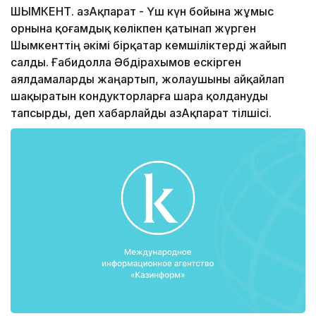
ШЫМКЕНТ. ҚазАқпарат - Үш күн бойына жұмыс
орнына қоғамдық көлікпен қатынап жүрген
Шымкенттің әкімі бірқатар кемшіліктерді жайып
салды. Ғабидолла Әбдірахымов ескірген
аялдамаларды жаңартып, жолаушыны айқайлап
шақыратын кондукторларға шара қолдануды
тапсырды, деп хабарлайды ҚазАқпарат тілшісі.