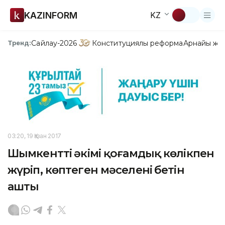
KAZINFORM
KZ
Сайлау-2026
Конституциялық реформа
Арнайы жо
Тренд:
03:20, 19 Қазан 2017
Шымкенттің әкімі қоғамдық көлікпен
жүріп, көптеген мәселенің бетін
ашты