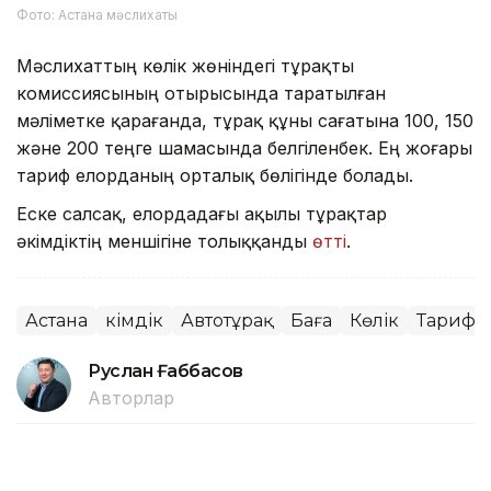
Фото: Астана мәслихаты
Мәслихаттың көлік жөніндегі тұрақты
комиссиясының отырысында таратылған
мәліметке қарағанда, тұрақ құны сағатына 100, 150
және 200 теңге шамасында белгіленбек. Ең жоғары
тариф елорданың орталық бөлігінде болады.
Еске салсақ, елордадағы ақылы тұрақтар
әкімдіктің меншігіне толыққанды
өтті
.
Астана
Әкімдік
Автотұрақ
Баға
Көлік
Тариф
Руслан Ғаббасов
Авторлар
01:59, 05 Тамыз 2026