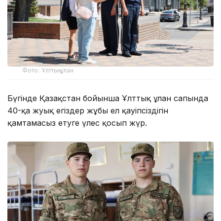
Фото: Ұлттық ұлан
Бүгінде Қазақстан бойынша Ұлттық ұлан сапында
40-қа жуық егіздер жұбы ел қауіпсіздігін
қамтамасыз етуге үлес қосып жүр.