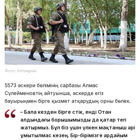
Фото: Ұлттық ұлан
5573 әскери бөлімінің сарбазы Алмас
Сүлейменовтің айтуынша, әскерде егіз
бауырыңмен бірге қызмет атқарудың орны бөлек.
– Бала кезден бірге өстік, енді Отан
алдындағы борышымызды да қатар өтеп
жатырмыз. Бұл біз үшін үлкен мақтаныш әрі
ұмытылмас кезең. Бір-бірімізге әрдайым