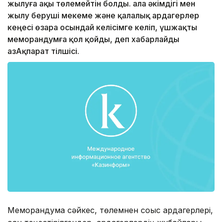
жылуға ақы төлемейтін болды. Қала әкімдігі мен
жылу беруші мекеме және қалалық ардагерлер
кеңесі өзара осындай келісімге келіп, үшжақты
меморандумға қол қойды, деп хабарлайды
ҚазАқпарат тілшісі.
Меморандумға сәйкес, төлемнен соғыс ардагерлері,