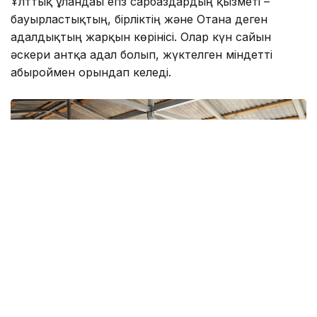
Ұлттық ұландағы егіз сарбаздардың қызметі –
бауырластықтың, бірліктің және Отанға деген
адалдықтың жарқын көрінісі. Олар күн сайын
әскери антқа адал болып, жүктелген міндетті
абыроймен орындап келеді.
Фото: Ұлттық ұлан