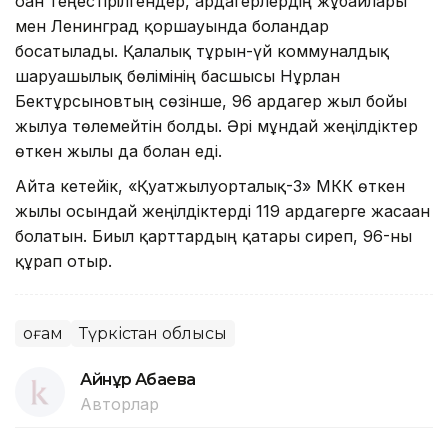
оған теңестірілгендер, ардагерлердің жұбайлары
мен Ленинград қоршауында болғандар
босатылады. Қалалық тұрғын-үй коммуналдық
шаруашылық бөлімінің басшысы Нұрлан
Бектұрсыновтың сөзінше, 96 ардагер жыл бойы
жылуға төлемейтін болды. Әрі мұндай жеңілдіктер
өткен жылы да болған еді.
Айта кетейік, «Қуатжылуорталық-3» МКК өткен
жылы осындай жеңілдіктерді 119 ардагерге жасаған
болатын. Биыл қарттардың қатары сиреп, 96-ны
құрап отыр.
Қоғам
Түркістан облысы
Айнұр Ақбаева
Авторлар