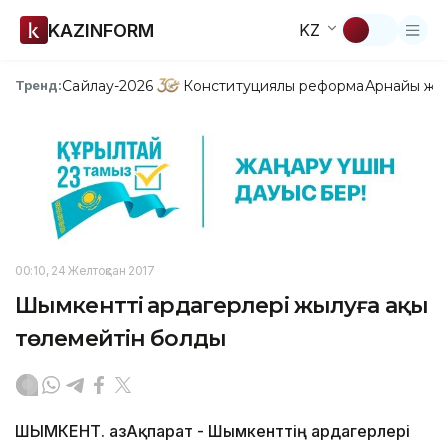
KAZINFORM
KZ
Сайлау-2026
Конституциялық реформа
Арнайы жо
Тренд:
00:10, 24 Желтоқсан 2017
Шымкенттің ардагерлері жылуға ақы
төлемейтін болды
ШЫМКЕНТ. ҚазАқпарат - Шымкенттің ардагерлері