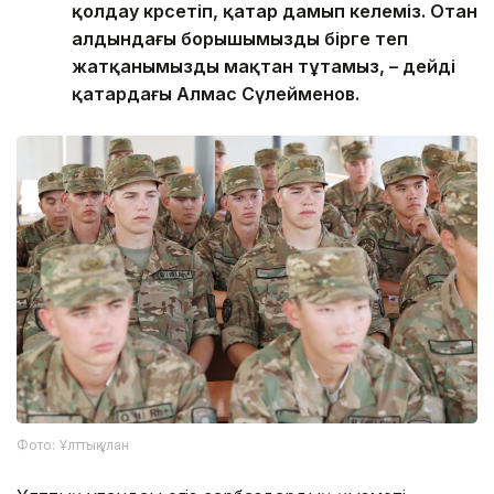
қолдау көрсетіп, қатар дамып келеміз. Отан
алдындағы борышымызды бірге өтеп
жатқанымызды мақтан тұтамыз, – дейді
қатардағы Алмас Сүлейменов.
Фото: Ұлттық ұлан