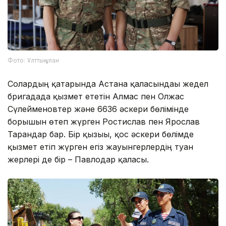
Фото: Ұлттық ұлан
Солардың қатарында Астана қаласындағы жедел
бригадада қызмет ететін Алмас пен Олжас
Сүлейменовтер және 6636 әскери бөлімінде
борышын өтеп жүрген Ростислав пен Ярослав
Тарандар бар. Бір қызығы, қос әскери бөлімде
қызмет етіп жүрген егіз жауынгерлердің туған
жерлері де бір – Павлодар қаласы.