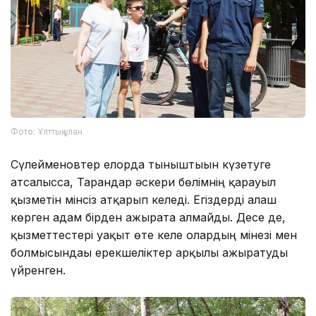
Фото: Ұлттық ұлан
Сүлейменовтер елорда тыныштығын күзетуге
атсалысса, Тарандар әскери бөлімнің қарауыл
қызметін мінсіз атқарып келеді. Егіздерді алғаш
көрген адам бірден ажырата алмайды. Десе де,
қызметтестері уақыт өте келе олардың мінезі мен
болмысындағы ерекшеліктер арқылы ажыратуды
үйренген.