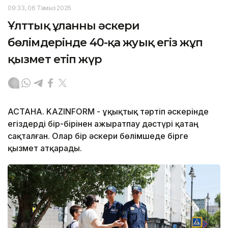
09:33, 06 Тамыз 2026
Ұлттық ұланның әскери
бөлімдерінде 40-қа жуық егіз жұп
қызмет етіп жүр
АСТАНА. KAZINFORM - Құқықтық тәртіп әскерінде
егіздерді бір-бірінен ажыратпау дәстүрі қатаң
сақталған. Олар бір әскери бөлімшеде бірге
қызмет атқарады.