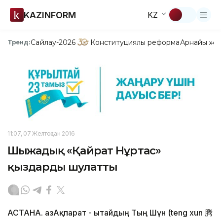
KAZINFORM
KZ
Сайлау-2026
Конституциялық реформа
Арнайы жо
Тренд:
11:07, 07 Желтоқсан 2016
Шыңжаңдық «Қайрат Нұртас»
қыздарды шулатты
АСТАНА. ҚазАқпарат - Қытайдың Тың Шүн (teng xun 腾