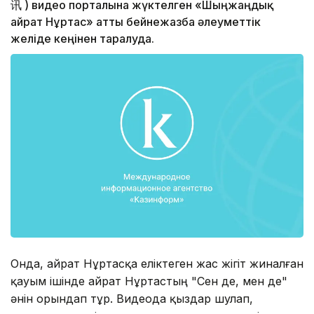
讯 ) видео порталына жүктелген «Шыңжаңдық
Қайрат Нұртас» атты бейнежазба әлеуметтік
желіде кеңінен таралуда.
Онда, Қайрат Нұртасқа еліктеген жас жігіт жиналған
қауым ішінде Қайрат Нұртастың "Сен де, мен де"
әнін орындап тұр. Видеода қыздар шулап,