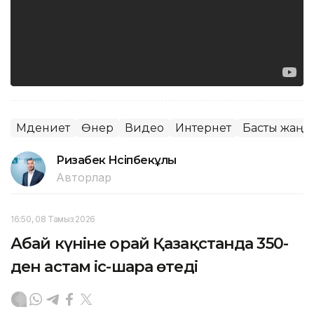
Мәдениет
Өнер
Видео
Интернет
Басты жаңа
Ризабек Нүсіпбекұлы
Авторлар
16:50, 08 Тамыз 2026
Абай күніне орай Қазақстанда 350-
ден астам іс-шара өтеді