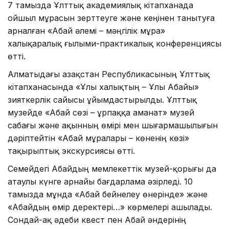
7 тамызда Ұлттық академиялық кітапханада
ойшыл мұрасын зерттеуге және кеңінен танытуға
арналған «Абай әлемі – мәңгілік мұра»
халықаралық ғылыми-практикалық конференциясы
өтті.
Алматыдағы Қазақстан Республикасының Ұлттық
кітапханасында «Ұлы халықтың – Ұлы Абайы»
зияткерлік сайысы ұйымдастырылды. Ұлттық
музейде «Абай сөзі – ұрпаққа аманат» музей
сабағы және ақынның өмірі мен шығармашылығын
дәріптейтін «Абай мұралары – көненің көзі»
тақырыптық экскурсиясы өтті.
Семейдегі Абайдың мемлекеттік музей-қорығы да
атаулы күнге арнайы бағдарлама әзірледі. 10
тамызда мұнда «Абай бейнелеу өнерінде» және
«Абайдың өмір деректері…» көрмелері ашылады.
Сондай-ақ әдеби квест пен Абай әндерінің