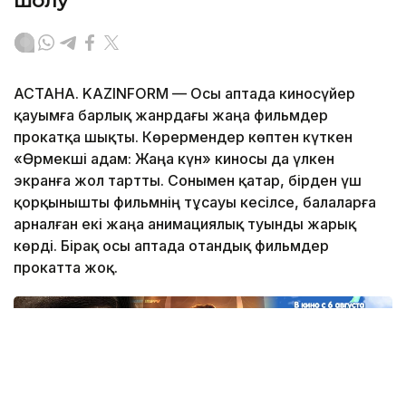
шолу
АСТАНА. KAZINFORM — Осы аптада киносүйер
қауымға барлық жанрдағы жаңа фильмдер
прокатқа шықты. Көрермендер көптен күткен
«Өрмекші адам: Жаңа күн» киносы да үлкен
экранға жол тартты. Сонымен қатар, бірден үш
қорқынышты фильмнің тұсауы кесілсе, балаларға
арналған екі жаңа анимациялық туынды жарық
көрді. Бірақ осы аптада отандық фильмдер
прокатта жоқ.