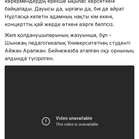
көрермендердің ерекше ықылас көрсеткені
байқалады. Дауысы да, ырғағы да, биі де Қайрат
Нұртасқа келетін адамның нақты кім екені,
концерттің қай жерде өткені әзірге белгісіз.
Желі қолданушыларының жазуынша, бұл -
Шынжаң педагогикалық Университетінің студенті
Айжан Аралжан. Бейнежазба аталған оқу орнының
алдында түсірілген.