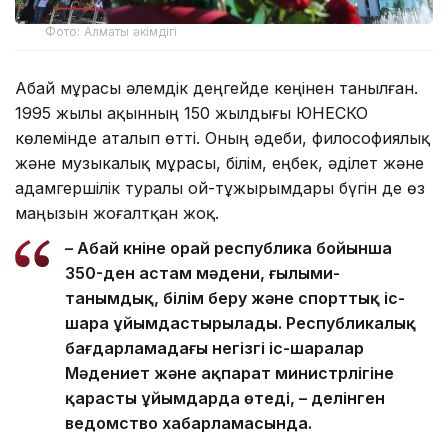
Фото: Алматы әкімдігі
Абай мұрасы әлемдік деңгейде кеңінен танылған.
1995 жылы ақынның 150 жылдығы ЮНЕСКО
көлемінде аталып өтті. Оның әдеби, философиялық
және музыкалық мұрасы, білім, еңбек, әділет және
адамгершілік туралы ой-тұжырымдары бүгін де өз
маңызын жоғалтқан жоқ.
– Абай күніне орай республика бойынша
350-ден астам мәдени, ғылыми-
танымдық, білім беру және спорттық іс-
шара ұйымдастырылады. Республикалық
бағдарламадағы негізгі іс-шаралар
Мәдениет және ақпарат министрлігіне
қарасты ұйымдарда өтеді, – делінген
ведомство хабарламасында.