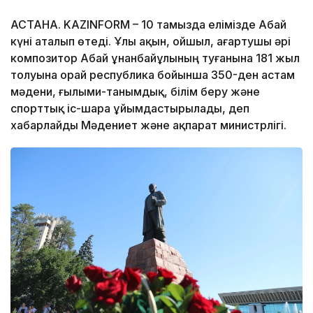
АСТАНА. KAZINFORM – 10 тамызда елімізде Абай
күні аталып өтеді. Ұлы ақын, ойшыл, ағартушы әрі
композитор Абай Құнанбайұлының туғанына 181 жыл
толуына орай республика бойынша 350-ден астам
мәдени, ғылыми-танымдық, білім беру және
спорттық іс-шара ұйымдастырылады, деп
хабарлайды Мәдениет және ақпарат министрлігі.