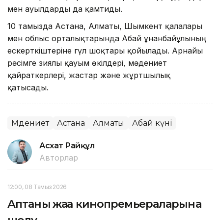
мен ауылдарды да қамтиды.
10 тамызда Астана, Алматы, Шымкент қалалары
мен облыс орталықтарында Абай Құнанбайұлының
ескерткіштеріне гүл шоқтары қойылады. Арнайы
рәсімге зиялы қауым өкілдері, мәдениет
қайраткерлері, жастар және жұртшылық
қатысады.
Мәдениет
Астана
Алматы
Абай күні
Асхат Райқұл
Авторлар
12:00, 08 Тамыз 2026
Аптаның жаңа кинопремьераларына