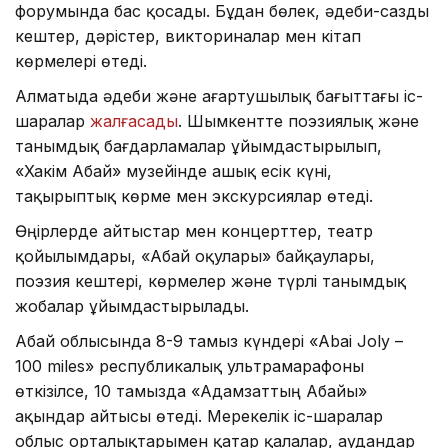
форумында бас қосады. Бұдан бөлек, әдеби-сазды
кештер, дәрістер, викториналар мен кітап
көрмелері өтеді.
Алматыда әдеби және ағартушылық бағыттағы іс-
шаралар
жалғасады
. Шымкентте поэзиялық және
танымдық бағдарламалар ұйымдастырылып,
«Хакім Абай» музейінде ашық есік күні,
тақырыптық көрме мен экскурсиялар өтеді.
Өңірлерде айтыстар мен концерттер, театр
қойылымдары, «Абай оқулары» байқаулары,
поэзия кештері, көрмелер және түрлі танымдық
жобалар ұйымдастырылады.
Абай облысында 8-9 тамыз күндері «Abai Joly –
100 miles» республикалық ультрамарафоны
өткізілсе, 10 тамызда «Адамзаттың Абайы»
ақындар айтысы өтеді. Мерекелік іс-шаралар
облыс орталықтарымен қатар қалалар, аудандар