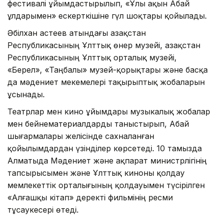
фестивалі ұйымдастырылып, «Ұлы ақын Абай
ұлдарымен» ескерткішіне гүл шоқтары қойылады.
Әбілхан Қастеев атындағы Қазақстан
Республикасының Ұлттық өнер музейі, Қазақстан
Республикасының Ұлттық орталық музейі,
«Берел», «Таңбалы» музей-қорықтары және басқа
да мәдениет мекемелері тақырыптық жобаларын
ұсынады.
Театрлар мен кино ұйымдары музыкалық жобалар
мен бейнематериалдарды таныстырып, Абай
шығармалары желісінде сахналанған
қойылымдардан үзінділер көрсетеді. 10 тамызда
Алматыда Мәдениет және ақпарат министрлігінің
тапсырысымен және Ұлттық киноны қолдау
мемлекеттік орталығының қолдауымен түсірілген
«Алғашқы кітап» деректі фильмінің ресми
тұсаукесері өтеді.