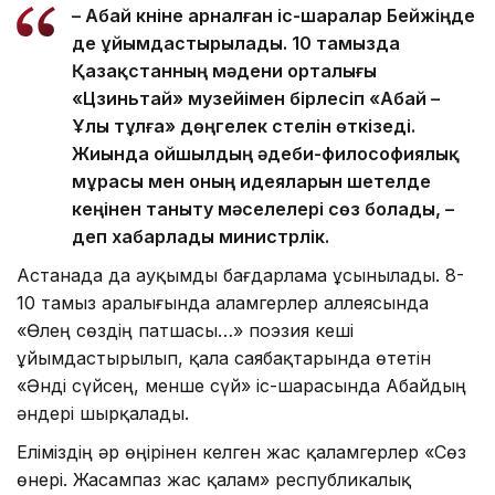
– Абай күніне арналған іс-шаралар Бейжіңде
де ұйымдастырылады. 10 тамызда
Қазақстанның мәдени орталығы
«Цзиньтай» музейімен бірлесіп «Абай –
Ұлы тұлға» дөңгелек үстелін өткізеді.
Жиында ойшылдың әдеби-философиялық
мұрасы мен оның идеяларын шетелде
кеңінен таныту мәселелері сөз болады, –
деп хабарлады министрлік.
Астанада да ауқымды бағдарлама ұсынылады. 8-
10 тамыз аралығында Қаламгерлер аллеясында
«Өлең сөздің патшасы…» поэзия кеші
ұйымдастырылып, қала саябақтарында өтетін
«Әнді сүйсең, менше сүй» іс-шарасында Абайдың
әндері шырқалады.
Еліміздің әр өңірінен келген жас қаламгерлер «Сөз
өнері. Жасампаз жас қалам» республикалық