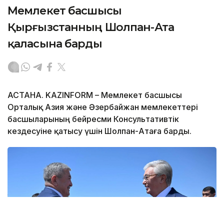
Мемлекет басшысы
Қырғызстанның Шолпан-Ата
қаласына барды
АСТАНА. KAZINFORM – Мемлекет басшысы
Орталық Азия және Әзербайжан мемлекеттері
басшыларының бейресми Консультативтік
кездесуіне қатысу үшін Шолпан-Атаға барды.