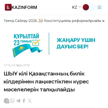
KAZINFORM
KZ
Сайлау-2026
Конституциялық реформа
Арнайы жо
Тренд:
17:13, 04 Ақпан 2019
ШЫҰ өкілі Қазақстанның билік
өкілдерімен лаңкестікпен күрес
мәселелерін талқылайды