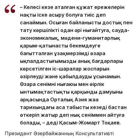
– Келесі кезең аталған құжат ережелерін
нақты іске асыру болуға тиіс деп
санаймын. Осыған байланысты достық пен
тату көршілікті одан әрі нығайтуға, сауда-
экономикалық, мәдени-гуманитарлық
қарым-қатынасты бекемдеуге
бағытталған ұзақмерзімді өзара
ықпалдастығымыздың анық бағдарлары
көрсетілген іс-шаралар жоспарын
әзірлеуді және қабылдауды ұсынамын.
Өзара сенімнің нығаюы мен өңірлік
ынтымақтастықтың қарқынды дамуының
арқасында Орталық Азия жаңа
тарихындағы аса табысты кезеңді бастан
өткеріп жатыр деп нық сеніммен айтуға
болады, – деді Қасым-Жомарт Тоқаев.
Президент Әзербайжанның Консультативті