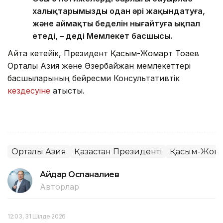
халықтарымызды одан әрі жақындатуға,
және аймақтың беделін нығайтуға ықпал
етеді, – деді Мемлекет басшысы.
Айта кетейік, Президент Қасым-Жомарт Тоқаев
Орталық Азия және Әзербайжан мемлекеттері
басшыларының бейресми Консультативтік
кездесуіне
қатысты.
Орталық Азия
Қазақстан Президенті
Қасым-Жомар
Айдар Оспаналиев
Авторлар
12:03, 31 Шілде 2026