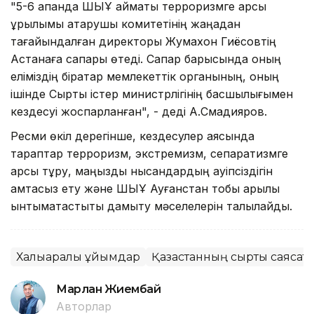
"5-6 ақпанда ШЫҰ аймақтық терроризмге қарсы
құрылымы атқарушы комитетінің жаңадан
тағайындалған директоры Жумахон Гиёсовтің
Астанаға сапары өтеді. Сапар барысында оның
еліміздің бірқатар мемлекеттік органының, оның
ішінде Сыртқы істер министрлігінің басшылығымен
кездесуі жоспарланған", - деді А.Смадияров.
Ресми өкіл дерегінше, кездесулер аясында
тараптар терроризм, экстремизм, сепаратизмге
қарсы тұру, маңызды нысандардың қауіпсіздігін
қамтасыз ету және ШЫҰ Ауғанстан тобы арқылы
ынтымақтастықты дамыту мәселелерін талқылайды.
Халықаралық ұйымдар
Қазақстанның сыртқы саясат
Марлан Жиембай
Авторлар