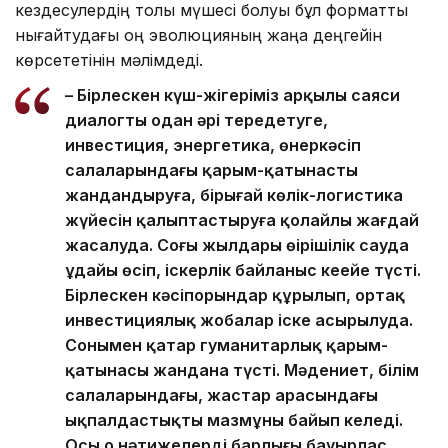
кездесулердің толық мүшесі болуы бұл форматты
нығайтудағы оң эволюцияның жаңа деңгейін
көрсететінін мәлімдеді.
– Бірлескен күш-жігеріміз арқылы саяси
диалогты одан әрі тереңдетуге,
инвестиция, энергетика, өнеркәсіп
салаларындағы қарым-қатынасты
жандандыруға, бірыңғай көлік-логистика
жүйесін қалыптастыруға қолайлы жағдай
жасалуда. Соңғы жылдары өңірішілік сауда
ұдайы өсіп, іскерлік байланыс кеңейе түсті.
Бірлескен кәсіпорындар құрылып, ортақ
инвестициялық жобалар іске асырылуда.
Сонымен қатар гуманитарлық қарым-
қатынасы жандана түсті. Мәдениет, білім
салаларындағы, жастар арасындағы
ықпалдастықтың мазмұны байып келеді.
Осы оң нәтижелердің барлығы бауырлас