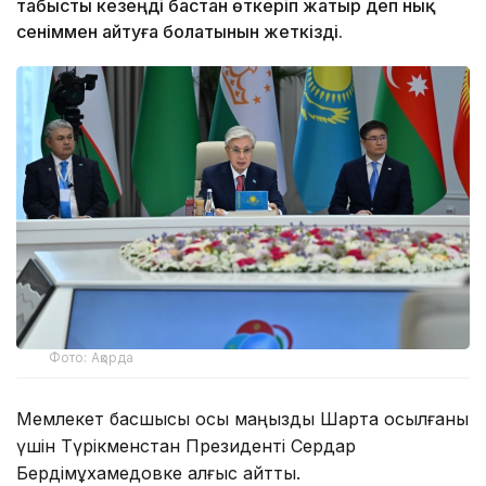
табысты кезеңді бастан өткеріп жатыр деп нық
сеніммен айтуға болатынын жеткізді.
Фото: Ақорда
Мемлекет басшысы осы маңызды Шартқа қосылғаны
үшін Түрікменстан Президенті Сердар
Бердімұхамедовке алғыс айтты.