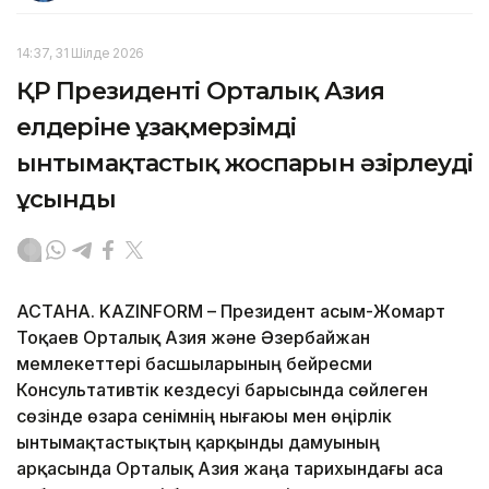
14:37, 31 Шілде 2026
ҚР Президенті Орталық Азия
елдеріне ұзақмерзімді
ынтымақтастық жоспарын әзірлеуді
ұсынды
АСТАНА. KAZINFORM – Президент Қасым-Жомарт
Тоқаев Орталық Азия және Әзербайжан
мемлекеттері басшыларының бейресми
Консультативтік кездесуі барысында сөйлеген
сөзінде өзара сенімнің нығаюы мен өңірлік
ынтымақтастықтың қарқынды дамуының
арқасында Орталық Азия жаңа тарихындағы аса