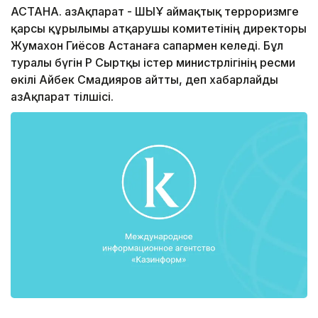
АСТАНА. ҚазАқпарат - ШЫҰ аймақтық терроризмге
қарсы құрылымы атқарушы комитетінің директоры
Жумахон Гиёсов Астанаға сапармен келеді. Бұл
туралы бүгін ҚР Сыртқы істер министрлігінің ресми
өкілі Айбек Смадияров айтты, деп хабарлайды
ҚазАқпарат тілшісі.