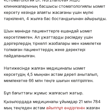
клиникаларының басшысы стоматологиялық қызмет
көрсету кезінде алаяқтық жасағаны үшін мүлкі
тәркіленіп, 4 жылға бас бостандығынан айырылды.
Шын мәнінде пациенттерге ешқандай қызмет
көрсетілмеген. Ал құжаттарды рәсімдеу үшін
дәрігерлердің тіркелгі жазбалары мен кәмелетке
толмаған пациенттердің жеке деректері
пайдаланылған.
Нәтижесінде жалған медициналық қызмет
көрсетудің 4,5 мыңнан астам дерегі анықталып,
мемлекетке 66 млн теңге шығын келтірілген.
Бұл бағыттағы жұмыс жалғасып жатыр.
Қызылордада медициналық ұйымдар 21 млн 784
мың теңгеден астам
айыппұл өндіргенін
жазған