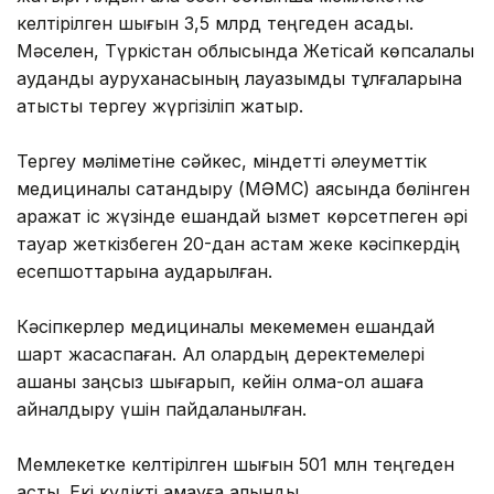
келтірілген шығын 3,5 млрд теңгеден асады.
Мәселен, Түркістан облысында Жетісай көпсалалы
аудандық ауруханасының лауазымды тұлғаларына
қатысты тергеу жүргізіліп жатыр.
Тергеу мәліметіне сәйкес, міндетті әлеуметтік
медициналық сақтандыру (МӘМС) аясында бөлінген
қаражат іс жүзінде ешқандай қызмет көрсетпеген әрі
тауар жеткізбеген 20-дан астам жеке кәсіпкердің
есепшоттарына аударылған.
Кәсіпкерлер медициналық мекемемен ешқандай
шарт жасаспаған. Ал олардың деректемелері
ақшаны заңсыз шығарып, кейін қолма-қол ақшаға
айналдыру үшін пайдаланылған.
Мемлекетке келтірілген шығын 501 млн теңгеден
асты. Екі күдікті қамауға алынды.