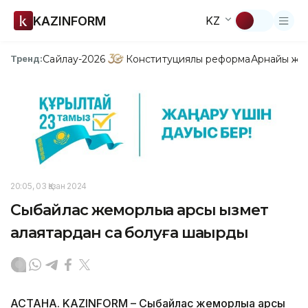
KAZINFORM
KZ
Сайлау-2026
Конституциялық реформа
Арнайы жо
Тренд:
20:05, 03 Қазан 2024
Сыбайлас жемқорлыққа қарсы қызмет
алаяқтардан сақ болуға шақырды
АСТАНА. KAZINFORM – Сыбайлас жемқорлыққа қарсы