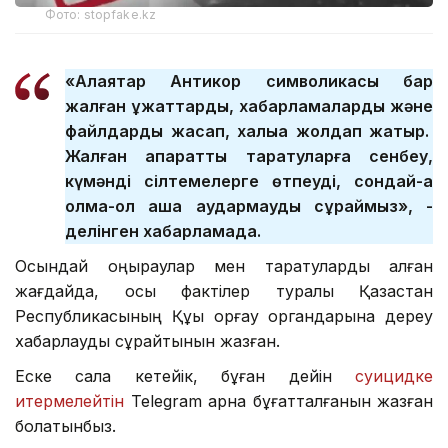
Фото: stopfake.kz
«Алаяқтар Антикор символикасы бар
жалған құжаттарды, хабарламаларды және
файлдарды жасап, халыққа жолдап жатыр.
Жалған ақпараттық таратуларға сенбеу,
күмәнді сілтемелерге өтпеуді, сондай-ақ
қолма-қол ақша аудармауды сұраймыз», -
делінген хабарламада.
Осындай қоңыраулар мен таратуларды алған
жағдайда, осы фактілер туралы Қазақстан
Республикасының Құқық қорғау органдарына дереу
хабарлауды сұрайтынын жазған.
Еске сала кетейік, бұған дейін
суицидке
итермелейтін
Telegram арна бұғатталғанын жазған
болатынбыз.