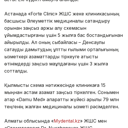
Астанада «Forte Clinic» ЖШС жеке клиникасының
басшысы Әлеуметтік медициналық сақтандыру
қорынан заңсыз қаржы алу схемасын
ұйымдастырғаны үшін 5 жылға бас бостандығынан
айырылды. Ал оның сыбайласы – Денсаулық
сақтауды дамытудың ұлттық ғылыми орталығының
қызметкері азаматтарды тіркеуге қатысты
өтінімдерді заңсыз мақұлдағаны үшін 3 жылға
сотталды.
Қылмыстық схема нәтижесінде клиникаға 15
мыңнан астам азамат заңсыз тіркелген. Сонымен
қатар «Damu Med» ақпараттық жүйесі арқылы 79 млн
теңгенің жалған медициналық қызметі рәсімделген.
Алматы облысында «
Mydental.kz
» ЖШС мен
«Стоматология Dr. Nurzhanova» ЖШС