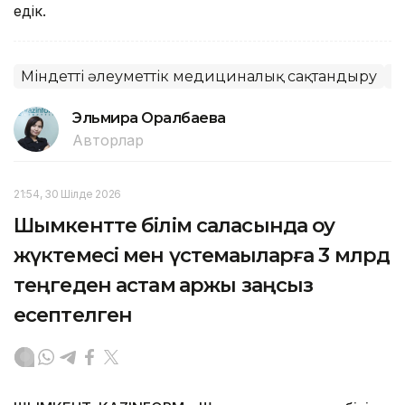
едік.
Міндетті әлеуметтік медициналық сақтандыру
Қ
Эльмира Оралбаева
Авторлар
21:54, 30 Шілде 2026
Шымкентте білім саласында оқу
жүктемесі мен үстемақыларға 3 млрд
теңгеден астам қаржы заңсыз
есептелген