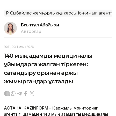
ҚР Сыбайлас жемқорлыққа қарсы іс-қимыл агенттіг
Бақытгүл Абайқызы
Авторлар
10:11, 03 Тамыз 2026
140 мың адамды медициналық
ұйымдарға жалған тіркеген:
сақтандыру қорынан қаржы
жымқырғандар ұсталды
АСТАНА. KAZINFORM – Қаржылық мониторинг
агенттігі шамамен 140 мың азаматты медициналық