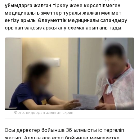
ұйымдарға жалған тіркеу және көрсетілмеген
медициналық қызметтер туралы жалған мәлімет
енгізу арқылы Әлеуметтік медициналық сақтандыру
қорынан заңсыз қаржы алу схемаларын анықтады.
Фото: видеодан алынған скрин
Осы деректер бойынша 36 қылмыстық іс тергеліп
жатыр. Алдын ала есеп бойынша мемлекетке