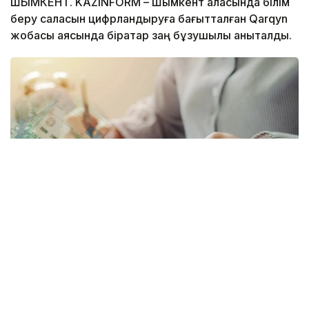
ШЫМКЕНТ. KAZINFORM – Шымкент қаласында білім
беру саласын цифрландыруға бағытталған Qarqyn
жобасы аясында бірқатар заң бұзушылық анықталды.
Коллаж: Kazinform/ Canva
Цифрлық талдау нәтижесінде еңбекақы төлеу жүйесі
мен балалар контингентін есепке алу кезіндегі