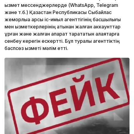
қызмет мессенджерлерде (WhatsApp, Telegram
және т.б.) Қазақстан Республикасы Сыбайлас
жемқорлыққа қарсы іс-қимыл агенттігінің басшылығы
мен қызметкерлерінің атынан жалған аккаунттар
құрған және жалған ақпарат тарататын алаяқтарға
сенбеу керегін ескертті. Бұл туралы агенттіктің
баспсөз қызметі мәлім етті.