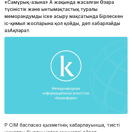
«Самұрық-Қазына» АҚ жақында жасалған Өзара
түсіністік және ынтымақтастық туралы
меморандумды іске асыру мақсатында Бірлескен
іс-қимыл жоспарына қол қойды, деп хабарлайды
ҚазАқпарат.
ҚР СІМ баспасөз қызметінің хабарлауынша, тиісті