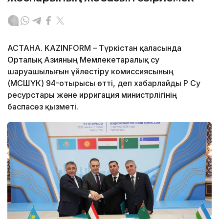
АСТАНА. KAZINFORM – Түркістан қаласында
Орталық Азияның Мемлекетаралық су
шаруашылығын үйлестіру комиссиясының
(МСШҮК) 94-отырысы өтті, деп хабарлайды ҚР Су
ресурстары және ирригация министрлігінің
баспасөз қызметі.