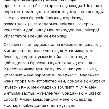
әрекеттестіктің бағыттарын нақтылады. Шетелдік
серіктестермен қол жеткізілген уағдаластықтарды
іске асыруға бірлесіп бақылау жүргізіледі.
Қазақстанның шет елдермен екіжақты іскерлік
кеңестерін дайындау мен өткізудегі күш-жігерді
үйлестіруге ерекше мән беріледі.
Сыртқы саяси ведомство өз қызметінде салалық
министрліктер және ұлттық компаниялармен
белсенді түрде жұмыс істейді. Қазіргі таңда
қабылданған бірлескен құжаттардың аясында
Инвестициялар мен даму, ауыл шаруашылығы,
қорғаныс және аэроғарыш өнеркәсібі, мәдениет
және спорт министрліктерімен, сондай-ақ «Kazakh
Invest» ҰК» АҚ мен «Kazakh Tourism» ҰК» АҚ-мен
ынтымақтастық жүйеленген. Сондай-ақ, «Kazakh
Export» АҚ-мен меморандум және іс-шаралар
жоспары қабылданады деп күтілуде.