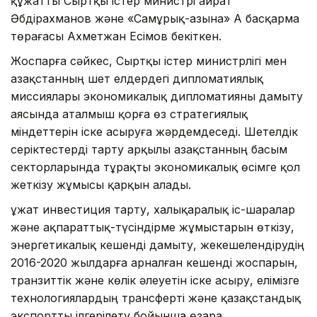
құжатты Сыртқы істер министрі Қайрат
Әбдірахманов және «Самұрық-Қазына» АҚ басқарма
төрағасы Ахметжан Есімов бекіткен.
Жоспарға сәйкес, Сыртқы істер министрлігі мен
Қазақстанның шет елдердегі дипломатиялық
миссиялары экономикалық дипломатияны дамыту
аясында аталмыш қорға өз стратегиялық
міндеттерін іске асыруға жәрдемдеседі. Шетелдік
серіктестерді тарту арқылы Қазақстанның басым
секторларында тұрақты экономикалық өсімге қол
жеткізу жұмысы қарқын алады.
Құжат инвестиция тарту, халықаралық іс-шаралар
және ақпараттық-түсіндірме жұмыстарын өткізу,
энергетикалық кешенді дамыту, жекешелендірудің
2016-2020 жылдарға арналған кешенді жоспарын,
транзиттік және көлік әлеуетін іске асыру, елімізге
технологиялардың трансферті және қазақстандық
экспортты ілгерілету бойынша өзара