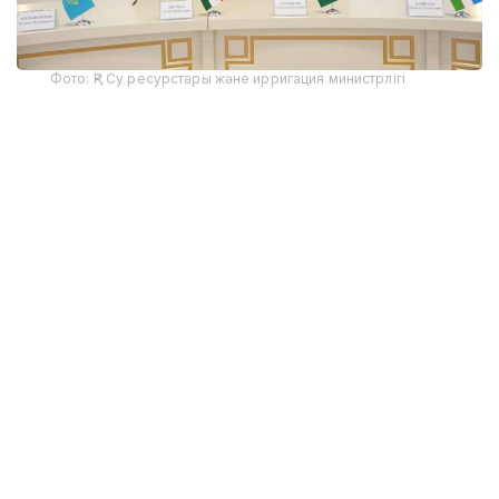
Фото: ҚР Су ресурстары және ирригация министрлігі
Іс-шараға ҚР Су ресурстары және ирригация
министрі Нұржан Нұржігітов, Тәжікстан
Республикасының Энергетика және су ресурстары
министрі Далер Джума, Түрікменстанның
Мемлекеттік су шаруашылығы комитетінің
төрағасы Дурды Генджиев, Өзбекстан
Республикасының Су шаруашылығы министрі
Шавкат Хамраев, сондай-ақ Түркістан облысының
әкімі Нұралхан Көшеров пен Қазақстанның
Өзбекстандағы елшісі Ералы Тоғжанов қатысты.
Тараптар 2026 жылғы вегетация кезеңіне арналған
Сырдария және Әмудария өзендері