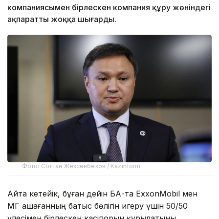
компаниясымен бірлескен компания құру жөніндегі
ақпаратты жоққа шығарды.
Фото: Солтан Жексенбеков / Kazinform
Айта кетейік, бұған дейін БАҚ-та ExxonMobil мен
ҚМГ Қашағанның батыс бөлігін игеру үшін 50/50
үлесімен бірлескен кәсіпорын құрылатыны