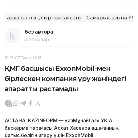
Қазақстанның сыртқы саясаты
Самұрық-Қазына ҰӘҚ
без автора
Авторлар
19:25, 07 Тамыз 2026
ҚМГ басшысы ExxonMobil-мен
бірлескен компания құру жөніндегі
ақпаратты растамады
АСТАНА. KAZINFORM — «ҚазМұнайГаз» ҰК АҚ
басқарма төрағасы Асхат Хасенов Қашағанның
батыс бөлігін игеру үшін ExxonMobil