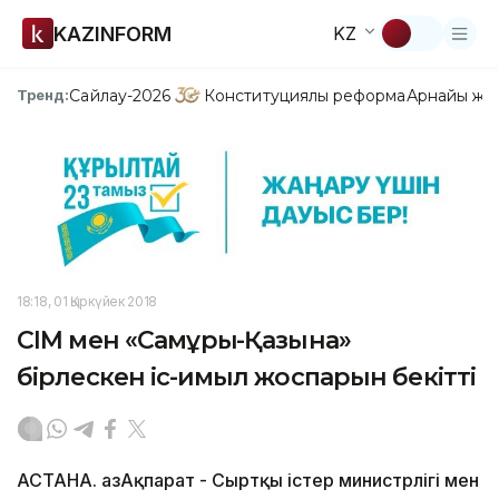
KAZINFORM
KZ
Сайлау-2026
Конституциялық реформа
Арнайы жо
Тренд:
18:18, 01 Қыркүйек 2018
СІМ мен «Самұрық-Қазына»
бірлескен іс-қимыл жоспарын бекітті
АСТАНА. ҚазАқпарат - Сыртқы істер министрлігі мен