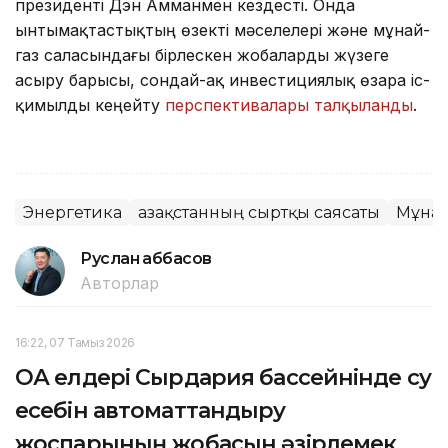
президенті Дэн Амманмен кездесті. Онда
ынтымақтастықтың өзекті мәселелері және мұнай-
газ саласындағы бірлескен жобаларды жүзеге
асыру барысы, сондай-ақ инвестициялық өзара іс-
қимылды кеңейту
перспективалары талқыланды
.
Энергетика
Қазақстанның сыртқы саясаты
Мұна
Руслан Ғаббасов
Авторлар
16:22, 07 Тамыз 2026
ОА елдері Сырдария бассейнінде су
есебін автоматтандыру
жоспарының жобасын әзірлемек