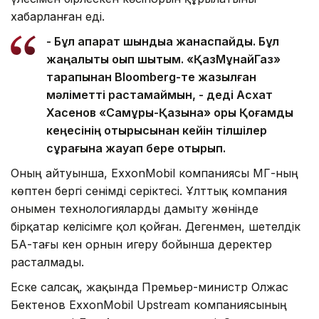
хабарланған еді.
- Бұл ақпарат шындыққа жанаспайды. Бұл
жаңалықты оқып шықтым. «ҚазМұнайГаз»
тарапынан Bloomberg-те жазылған
мәліметті растамаймын, - деді Асхат
Хасенов «Самұрық-Қазына» қоры Қоғамдық
кеңесінің отырысынан кейін тілшілер
сұрағына жауап бере отырып.
Оның айтуынша, ExxonMobil компаниясы ҚМГ-ның
көптен бергі сенімді серіктесі. Ұлттық компания
онымен технологияларды дамыту жөнінде
бірқатар келісімге қол қойған. Дегенмен, шетелдік
БАҚ-тағы кен орнын игеру бойынша деректер
расталмады.
Еске салсақ, жақында Премьер-министр Олжас
Бектенов ExxonMobil Upstream компаниясының