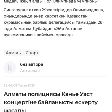
медаль жеңіп алды - ол Олимпиада чемпионы!
Сингапурде өткен Жасөспірімдер Олимпиадалық
ойындарында өнер көрсеткен Қазақстан
құрамасының барлық делегациясы тамыздың 28-
інде Алматыға Дубайдан «Эйр Астана»
әуекомпаниясы рейсімен оралады.
Алматы
Спорт
без автора
Авторлар
23:44, 08 Тамыз 2026
Алматы полициясы Канье Уэст
концертіне байланысты ескерту
жасады