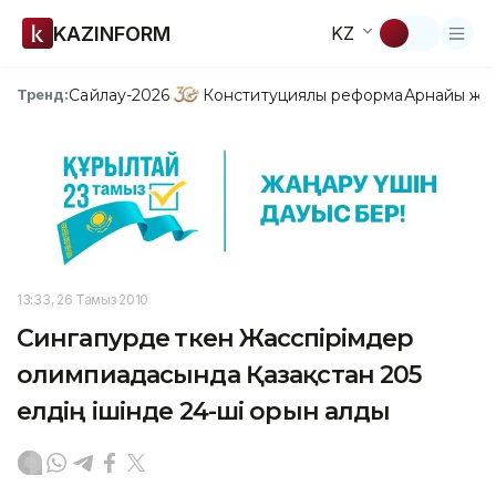
KAZINFORM
KZ
Сайлау-2026
Конституциялық реформа
Арнайы жо
Тренд:
13:33, 26 Тамыз 2010
Сингапурде өткен Жасөспірімдер
олимпиадасында Қазақстан 205
елдің ішінде 24-ші орын алды