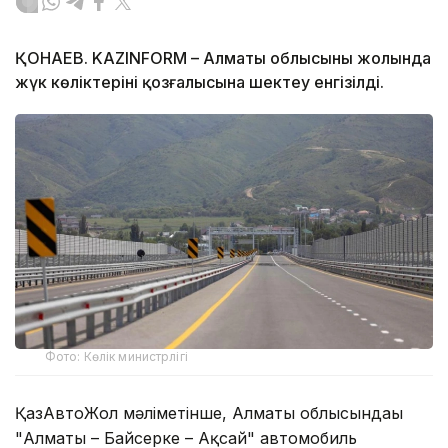
ҚОНАЕВ. KAZINFORM – Алматы облысының жолында
жүк көліктерінің қозғалысына шектеу енгізілді.
Фото: Көлік министрлігі
ҚазАвтоЖол мәліметінше, Алматы облысындағы
"Алматы – Байсерке – Ақсай" автомобиль