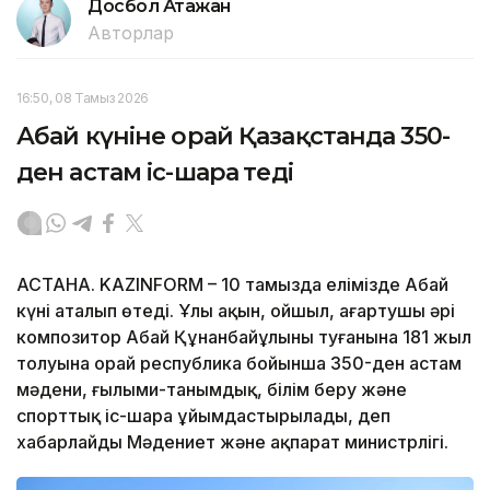
Досбол Атажан
Авторлар
16:50, 08 Тамыз 2026
Абай күніне орай Қазақстанда 350-
ден астам іс-шара өтеді
АСТАНА. KAZINFORM – 10 тамызда елімізде Абай
күні аталып өтеді. Ұлы ақын, ойшыл, ағартушы әрі
композитор Абай Құнанбайұлының туғанына 181 жыл
толуына орай республика бойынша 350-ден астам
мәдени, ғылыми-танымдық, білім беру және
спорттық іс-шара ұйымдастырылады, деп
хабарлайды Мәдениет және ақпарат министрлігі.