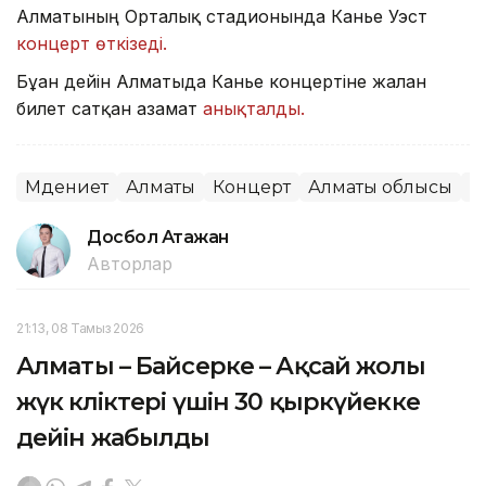
Алматының Орталық стадионында Канье Уэст
концерт өткізеді.
Бұған дейін Алматыда Канье концертіне жалған
билет сатқан азамат
анықталды.
Мәдениет
Алматы
Концерт
Алматы облысы
Қ
Досбол Атажан
Авторлар
21:13, 08 Тамыз 2026
Алматы – Байсерке – Ақсай жолы
жүк көліктері үшін 30 қыркүйекке
дейін жабылды