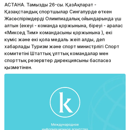
АСТАНА. Тамыздың 26-сы. ҚазАқпарат -
Қазақстандық спортшылар Сингапурде өткен
Жасөспірімдердің Олимпиадалық ойындарында үш
алтын (екеуі - команда қоржынына, біреуі - аралас
«Миксед Тим» командасының қоржынына ), екі
күміс және екі қола медаль жеңіп алды, деп
хабарлады Туризм және спорт министрлігі Спорт
комитетінің Штаттық ұлттық командалар мен
спорттық резервтер дирекциясының баспасөз
қызметінен.