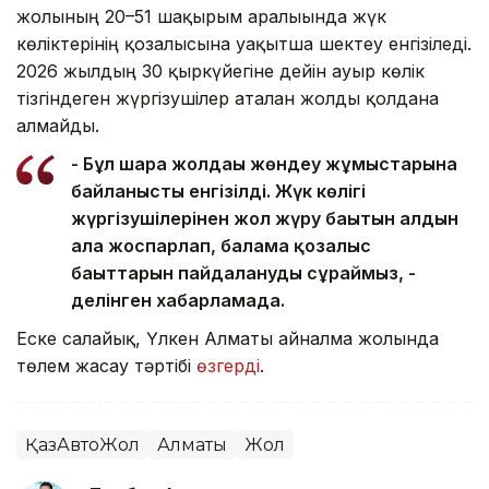
жолының 20–51 шақырым аралығында жүк
көліктерінің қозғалысына уақытша шектеу енгізіледі.
2026 жылдың 30 қыркүйегіне дейін ауыр көлік
тізгіндеген жүргізушілер аталған жолды қолдана
алмайды.
- Бұл шара жолдағы жөндеу жұмыстарына
байланысты енгізілді. Жүк көлігі
жүргізушілерінен жол жүру бағытын алдын
ала жоспарлап, балама қозғалыс
бағыттарын пайдалануды сұраймыз, -
делінген хабарламада.
Еске салайық, Үлкен Алматы айналма жолында
төлем жасау тәртібі
өзгерді
.
ҚазАвтоЖол
Алматы
Жол