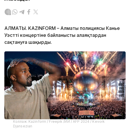
АЛМАТЫ. KAZINFORM – Алматы полициясы Канье
Уэсттің концертіне байланысты алаяқтардан
сақтануға шақырды.
Коллаж: Kazinform / Freepik /ИИ / AFP 2024 / Kevork
Djansezian