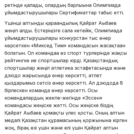
ретінде қалады, олардың барлығына Олимпиада
ұйымдастырушылары Сертификаттар табыс етті.
Үшінші алтынды қарағандылық Қайрат Ағыбаев
жеңіп алды. Естеріңізге сала кетейік, Олимпиада
ұйымдастырушылары конкурстан тыс өнер
көрсеткен «Миксед Тим» командасын жасақтаған
болатын. Ол командаға өз спорт түрлерінде жақсы
рейтингке ие спортшылар кірді. Қазақстандық
спортшылар жеңіл атлетика эстафетасында және
дзюдо жарысында өнер көрсетті, атлет
қыздарымыз сәтсіз өнер көрсетті. Ал дзюдода 8
бірлескен команда өнер көрсетті. Осы
командалардың жекпе-жегінде «Эссен»
командасы жеңіске жетті. Осы жеңіске біздің
Қайрат Ағыбаев қомақты үлес қосты. Оның алтын
медалі Қазақстан құрамасының қоржынына кірген
жоқ, бірақ өзі үшін және елі үшін Қайрат алтын