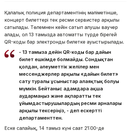
Қалалық полиция департаментінің мәліметінше,
концерт билеттері тек ресми сервистер арқылы
сатылады. Төлемнен кейін сатып алушы ваучер
алады, ол 13 тамызда автоматты түрде бірегей
QR-коды бар электронды билетке ауыстырылады.
- 13 тамызға дейін QR-коды бар дайын
билет ешкімде болмайды. Сондықтан
қолдан, әлеуметтік желілер мен
мессенджерлер арқылы «дайын билет»
сату туралы ұсыныстар алаяқтық болуы
мүмкін. Бейтаныс адамдарға ақша
аудармаңыз және ақпаратты тек
ұйымдастырушылардың ресми арналары
арқылы тексеріңіз, - деп ескертті
департаменттен.
Еске салайық, 14 тамыз күні сағат 21:00-де