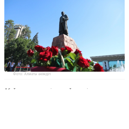
Фото: Алматы әкімдігі
Абай мұрасы әлемдік деңгейде кеңінен танылған.
1995 жылы ақынның 150 жылдығы ЮНЕСКО
көлемінде аталып өтті. Оның әдеби, философиялық
және музыкалық мұрасы, білім, еңбек, әділет және
адамгершілік туралы ой-тұжырымдары бүгін де өз
маңызын жоғалтқан жоқ.