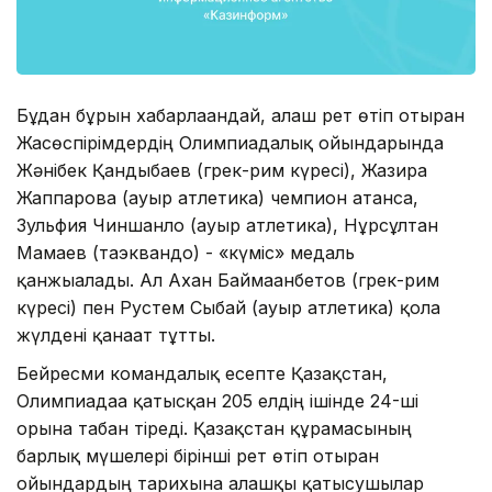
Бұдан бұрын хабарлағандай, алғаш рет өтіп отырған
Жасөспірімдердің Олимпиадалық ойындарында
Жәнібек Қандыбаев (грек-рим күресі), Жазира
Жаппарова (ауыр атлетика) чемпион атанса,
Зульфия Чиншанло (ауыр атлетика), Нұрсұлтан
Мамаев (таэквандо) - «күміс» медаль
қанжығалады. Ал Ахан Баймағанбетов (грек-рим
күресі) пен Рустем Сыбай (ауыр атлетика) қола
жүлдені қанағат тұтты.
Бейресми командалық есепте Қазақстан,
Олимпиадаға қатысқан 205 елдің ішінде 24-ші
орынға табан тіреді. Қазақстан құрамасының
барлық мүшелері бірінші рет өтіп отырған
ойындардың тарихына алғашқы қатысушылар