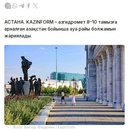
АСТАНА. KAZINFORM – Қазгидромет 8–10 тамызға
арналған Қазақстан бойынша ауа райы болжамын
жариялады.
Фото: Виктор Федюнин / Kazinform