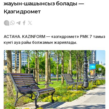
жауын-шашынсыз болады —
Қазгидромет
АСТАНА. KAZINFORM — «Қазгидромет» РМК 7 тамыз
күнгі ауа райы болжамын жариялады.