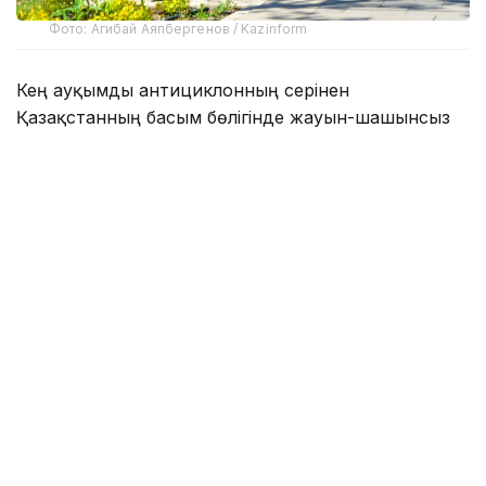
Фото: Агибай Аяпбергенов / Kazinform
Кең ауқымды антициклонның әсерінен
Қазақстанның басым бөлігінде жауын-шашынсыз
ауа райы болжанады. Тек шығыста, оңтүстік және
оңтүстік-шығыстың таулы аудандарында
атмосфералық фронтальды бөліктердің өтуіне
байланысты найзағай ойнап, жаңбыр жауады.
Шығыста жаңбыр, жекелеген аудандарда бұршақ
жаууы мүмкін.
Республика бойынша желдің күшеюі болжанған.
Оңтүстікте шаңды дауыл, батыста және солтүстікте
түнде және таңертең тұман болады.
Күндіз
Алматы, Батыс Қазақстан, Атырау, Ақтөбе,
Жетісу
және
Ұлытау
облыстарында 35-38 градус
қатты ыстық болады.