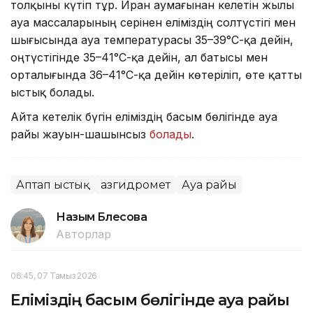
толқыны күтіп тұр. Иран аумағынан келетін жылы
ауа массаларының әсерінен еліміздің солтүстігі мен
шығысында ауа температурасы 35–39°С-қа дейін,
оңтүстігінде 35–41°С-қа дейін, ал батысы мен
орталығында 36–41°С-қа дейін көтеріліп, өте қатты
ыстық болады.
Айта кетелік бүгін еліміздің басым бөлігінде ауа
райы жауын-шашынсыз
болады
.
Аптап ыстық
Қазгидромет
Ауа райы
Назым Бөлесова
Авторлар
06:45, 07 Тамыз 2026
Еліміздің басым бөлігінде ауа райы