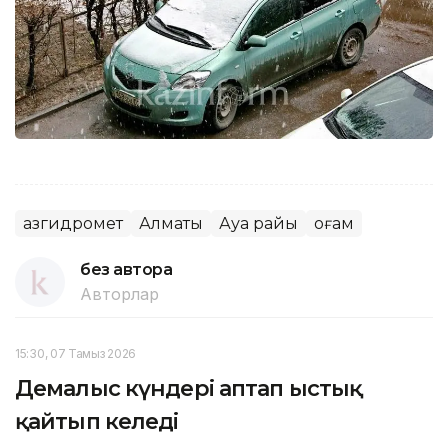
Қазгидромет
Алматы
Ауа райы
Қоғам
без автора
Авторлар
15:30, 07 Тамыз 2026
Демалыс күндері аптап ыстық
қайтып келеді