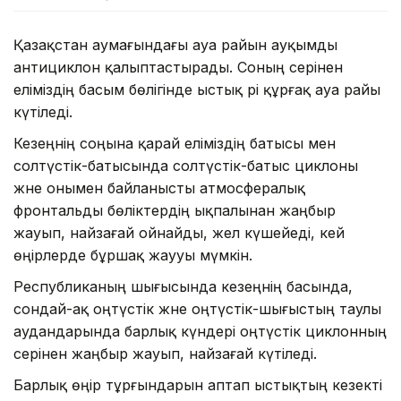
Қазақстан аумағындағы ауа райын ауқымды
антициклон қалыптастырады. Соның әсерінен
еліміздің басым бөлігінде ыстық әрі құрғақ ауа райы
күтіледі.
Кезеңнің соңына қарай еліміздің батысы мен
солтүстік-батысында солтүстік-батыс циклоны
және онымен байланысты атмосфералық
фронтальды бөліктердің ықпалынан жаңбыр
жауып, найзағай ойнайды, жел күшейеді, кей
өңірлерде бұршақ жаууы мүмкін.
Республиканың шығысында кезеңнің басында,
сондай-ақ оңтүстік және оңтүстік-шығыстың таулы
аудандарында барлық күндері оңтүстік циклонның
әсерінен жаңбыр жауып, найзағай күтіледі.
Барлық өңір тұрғындарын аптап ыстықтың кезекті