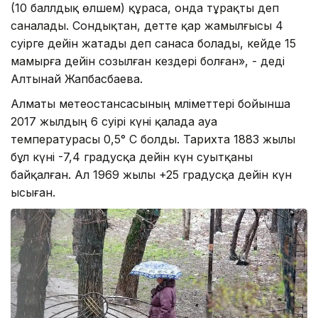
(10 баллдық өлшем) құраса, онда тұрақты деп
саналады. Сондықтан, әдетте қар жамылғысы 4
сәуірге дейін жатады деп санаса болады, кейде 15
мамырға дейін созылған кездері болған», - деді
Алтынай Жапбасбаева.
Алматы метеостансасының мәліметтері бойынша
2017 жылдың 6 сәуірі күні қалада ауа
температурасы 0,5° С болды. Тарихта 1883 жылы
бұл күні -7,4 градусқа дейін күн суытқаны
байқалған. Ал 1969 жылы +25 градусқа дейін күн
ысыған.