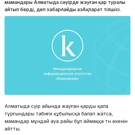
мамандары Алматыда сәуірде жауған қар туралы
айтып берді, деп хабарлайды ҚазАқпарат тілшісі.
Алматыда сәуір айында жауған қарды қала
тұрғындары табиғи құбылысқа балап жатса,
мамандар мұндай ауа райы бұл аймаққа тән екенін
айтты.