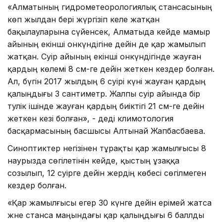
«Алматының гидрометеорологиялық стансасының
көп жылдан бері жүргізіп келе жатқан
бақылауларына сүйенсек, Алматыда кейде мамыр
айының екінші онкүндігіне дейін де қар жамылып
жатқан. Сәуір айының екінші онкүндігінде жауған
қардың көлемі 8 см-ге дейін жеткен кездер болған.
Ал, бүгін 2017 жылдың 6 сәуірі күні жауған қардың
қалыңдығы 3 сантиметр. Жалпы сәуір айында бір
тәулік ішінде жауған қардың биіктігі 21 см-ге дейін
жеткен кезі болған», - деді климотология
басқармасының басшысы Алтынай Жапбасбаева.
Синоптиктер негізінен тұрақты қар жамылғысы 8
наурызда сөгілетінін кейде, қыстың ұзаққа
созылып, 12 сәуірге дейін жердің көбесі сөгілмеген
кездер болған.
«Қар жамылғысы егер 30 күнге дейін ерімей жатса
және станса маңындағы қар қалыңдығы 6 баллды