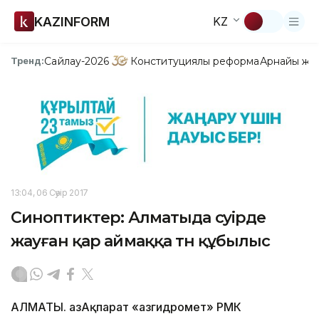
KAZINFORM
KZ
Сайлау-2026
Конституциялық реформа
Арнайы жо
Тренд:
13:04, 06 Сәуір 2017
Синоптиктер: Алматыда сәуірде
жауған қар аймаққа тән құбылыс
АЛМАТЫ. ҚазАқпарат «Қазгидромет» РМК