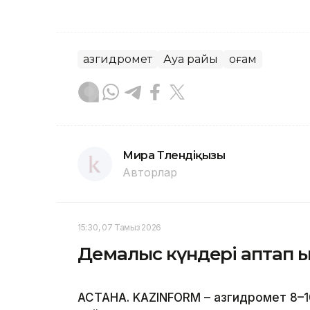
Қазгидромет
Ауа райы
Қоғам
Мира Төлендіқызы
Авторлар
15:30, 07 Тамыз 2026
Демалыс күндері аптап ы
АСТАНА. KAZINFORM – Қазгидромет 8–1