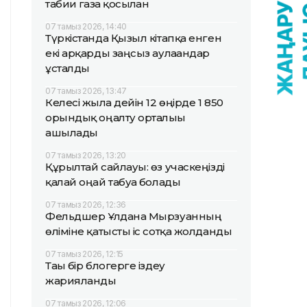
табиғи газға қосылған
07 тамыз 2026, 14:40
Түркістанда Қызыл кітапқа енген
екі арқарды заңсыз аулағандар
ұсталды
07 тамыз 2026, 13:47
Келесі жылға дейін 12 өңірде 1 850
орындық оңалту орталығы
ашылады
07 тамыз 2026, 13:20
Құрылтай сайлауы: өз учаскеңізді
қалай оңай табуға болады
07 тамыз 2026, 12:36
Фельдшер Ұлдана Мырзуанның
өліміне қатысты іс сотқа жолданды
07 тамыз 2026, 12:15
Тағы бір блогерге іздеу
жарияланды
07 тамыз 2026, 12:06