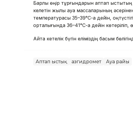
Барлық өңір тұрғындарын аптап ыстықтың 
келетін жылы ауа массаларының әсерінен
температурасы 35–39°С-қа дейін, оңтүстіг
орталығында 36–41°С-қа дейін көтеріліп, ө
Айта кетелік бүгін еліміздің басым бөл
Аптап ыстық
Қазгидромет
Ауа райы
Назым Бөлесова
Авторлар