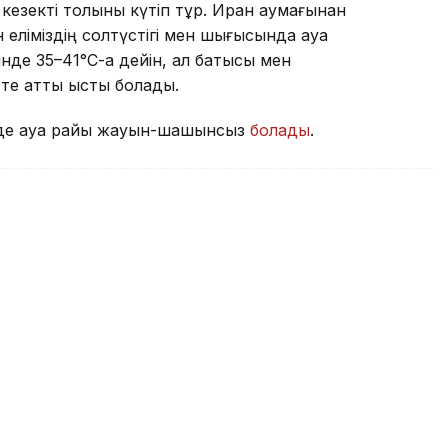
кезекті толқыны күтіп тұр. Иран аумағынан
 еліміздің солтүстігі мен шығысында ауа
інде 35–41°С-қа дейін, ал батысы мен
те қатты ыстық болады.
ігінде ауа райы жауын-шашынсыз
болады
.