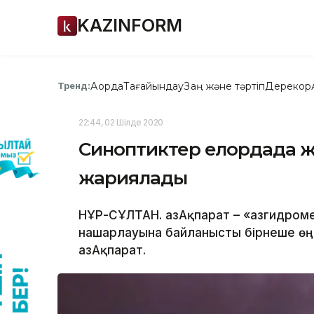
KAZINFORM
Ақорда
Тағайындау
Заң және тәртіп
Дерекқор
Тренд:
22:44, 02 Шілде 2020
Синоптиктер елордада жә
жариялады
НҰР-СҰЛТАН. ҚазАқпарат – «Қазгидром
нашарлауына байланысты бірнеше өң
ҚазАқпарат.