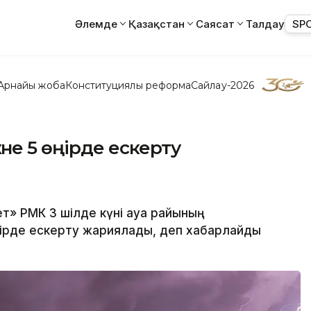
Әлемде
Қазақстан
Саясат
Талдау
SP
Арнайы жоба
Конституциялық реформа
Сайлау-2026
не 5 өңірде ескерту
ет» РМК 3 шілде күні ауа райының
ірде ескерту жариялады, деп хабарлайды