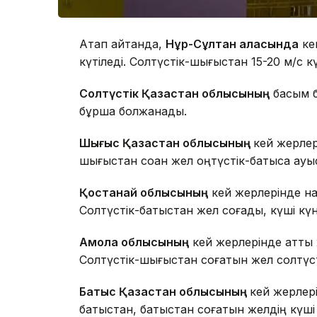
Атап айтқанда,
Нұр-Сұлтан қаласында
кей
күтіледі. Солтүстік-шығыстан 15-20 м/с 
Солтүстік Қазақстан облысының
басым бө
бұршақ болжанады.
Шығыс Қазақстан облысының
кей жерлер
шығыстан соққан жел оңтүстік-батысқа ауыс
Қостанай облысының
кей жерлерінде на
Солтүстік-батыстан жел соғады, күші күн
Ақмола облысының
кей жерлерінде қатты
Солтүстік-шығыстан соғатын жел солтүст
Батыс Қазақстан облысының
кей жерлері
батыстан, батыстан соғатын желдің күші 