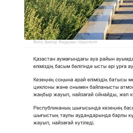
Фото: Виктор Федюнин / Kazinform
Қазақстан аумағындағы ауа райын ауқым
еліміздің басым бөлігінде ыстық әрі құрғақ а
Кезеңнің соңына қарай еліміздің батысы 
циклоны және онымен байланысты атмосф
жаңбыр жауып, найзағай ойнайды, жел кү
Республиканың шығысында кезеңнің басын
шығыстың таулы аудандарында барлық кү
жауып, найзағай күтіледі.