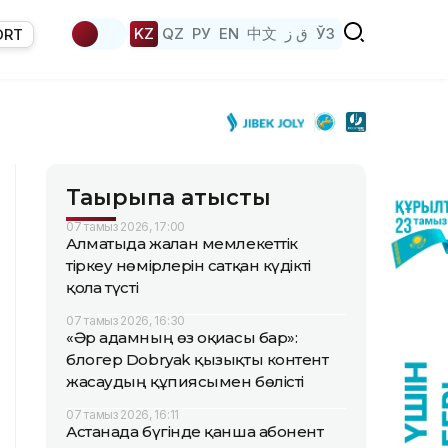
KZ
QZ
РУ
EN
中文
ق ز
ЎЗ
ORT
Тақырыпқа қатысты
07 тамыз 2026, 17:00
Алматыда жалған мемлекеттік
тіркеу нөмірлерін сатқан күдікті
қолға түсті
07 тамыз 2026, 16:30
«Әр адамның өз оқиғасы бар»:
блогер Dobryak қызықты контент
жасаудың құпиясымен бөлісті
07 тамыз 2026, 16:11
Астанада бүгінде қанша абонент