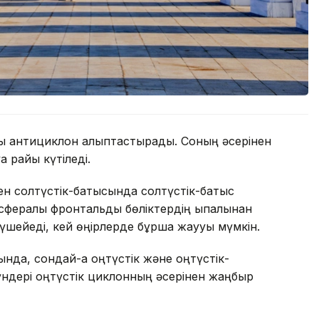
ды антициклон қалыптастырады. Соның әсерінен
уа райы күтіледі.
мен солтүстік-батысында солтүстік-батыс
ералық фронтальды бөліктердің ықпалынан
шейеді, кей өңірлерде бұршақ жаууы мүмкін.
да, сондай-ақ оңтүстік және оңтүстік-
ндері оңтүстік циклонның әсерінен жаңбыр