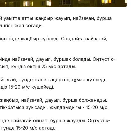
 уақытта қатты жаңбыр жауып, найзағай, бұршақ
күшпен жел соғады.
лігінде жаңбыр күтіледі. Сондай-ақ найзағай,
інде найзағай, дауыл, бұршак болады. Оңтүстік-
ып, күндіз екпіні 25 м/с артады.
йзағай, түнде және таңертең тұман күтіледі.
діз 15-20 м/с күшейеді.
 жаңбыр, найзағай, дауыл, бұршақ болжанады.
ік-батысқа ауысады, жылдамдығы - 15-20 м/с.
нде найзағай ойнап, бұршақ жауады. Оңтүстік-
түнде 15-20 м/с артады.