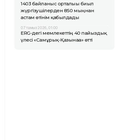
1403 байланыс орталығы биыл
жүргізушілерден 850 мыңнан
астам өтінім қабылдады
07 тамыз 2026, 01:00
ERG-дегі мемлекеттің 40 пайыздық
үлесі «Самұрық-Қазынаға» өтті