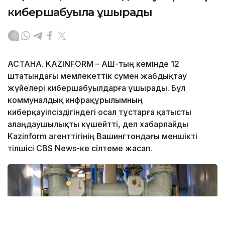
кибершабуылға ұшырады
АСТАНА. KAZINFORM – АҚШ-тың кемінде 12
штатындағы мемлекеттік сумен жабдықтау
жүйелері кибершабуылдарға ұшырады. Бұл
коммуналдық инфрақұрылымның
киберқауіпсіздігіндегі осал тұстарға қатысты
алаңдаушылықты күшейтті, деп хабарлайды
Kazinform агенттігінің Вашингтондағы меншікті
тілшісі CBS News-ке сілтеме жасап.