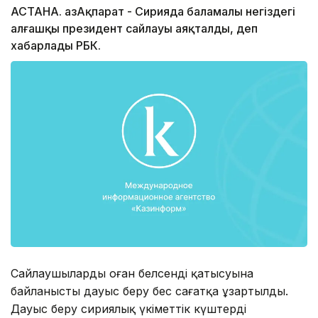
АСТАНА. ҚазАқпарат - Сирияда баламалы негіздегі
алғашқы президент сайлауы аяқталды, деп
хабарлады РБК.
Сайлаушылардың оған белсенді қатысуына
байланысты дауыс беру бес сағатқа ұзартылды.
Дауыс беру сириялық үкіметтік күштердің