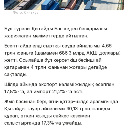
Фото: Синьхуа
Бұл туралы Қытайдың Бас кеден басқармасы
жариялаған мәліметтерде айтылған.
Есепті айда елдің сыртқы сауда айналымы 4,66
трлн юаньға (шамамен 686,3 млрд АҚШ доллары)
жетті. Осылайша бұл көрсеткіш бесінші ай
қатарынан 4 трлн юаньнан жоғары деңгейде
сақталды.
Шілде айында экспорт көлемі жылдық есеппен
17,8%-ға, ал импорт 21,2%-ға өсті.
Жыл басынан бері, яғни қаңтар–шілде аралығында
Қытайдың тауар айналымы 30,13 трлн юаньды
құрап, өткен жылдың сәйкес кезеңімен
салыстырғанда 17,3%-ға ұлғайды.