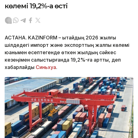
көлемі 19,2%-ға өсті
АСТАНА. KAZINFORM – Қытайдың 2026 жылғы
шілдедегі импорт және экспорттың жалпы көлемі
юаньмен есептегенде өткен жылдың сәйкес
кезеңімен салыстырғанда 19,2%-ға артты, деп
хабарлайды
Синьхуа
.