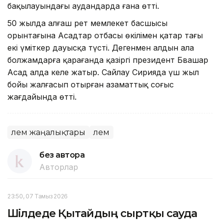
бақылауындағы аудандарда ғана өтті.
50 жылда алғаш рет мемлекет басшысы
орынтағына Асадтар отбасы өкілімен қатар тағы
екі үміткер дауысқа түсті. Дегенмен алдын ала
болжамдарға қарағанда қазіргі президент Бвашар
Асад алда келе жатыр. Сайлау Сирияда үш жыл
бойы жалғасып отырған азаматтық соғыс
жағдайында өтті.
Әлем жаңалықтары
Әлем
без автора
Авторлар
23:50, 07 Тамыз 2026
Шілдеде Қытайдың сыртқы сауда