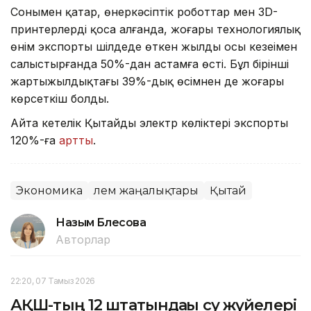
Сонымен қатар, өнеркәсіптік роботтар мен 3D-
принтерлерді қоса алғанда, жоғары технологиялық
өнім экспорты шілдеде өткен жылдың осы кезеңімен
салыстырғанда 50%-дан астамға өсті. Бұл бірінші
жартыжылдықтағы 39%-дық өсімнен де жоғары
көрсеткіш болды.
Айта кетелік Қытайдың электр көліктері экспорты
120%-ға
артты
.
Экономика
Әлем жаңалықтары
Қытай
Назым Бөлесова
Авторлар
22:20, 07 Тамыз 2026
АҚШ-тың 12 штатындағы су жүйелері