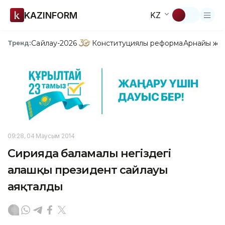
KAZINFORM
KZ
Сайлау-2026
Конституциялық реформа
Арнайы жо
Тренд:
09:28, 04 Маусым 2014
Сирияда баламалы негіздегі
алғашқы президент сайлауы
аяқталды