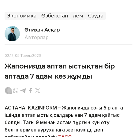
Экономика
Өзбекстан
Әлем
Сауда
Әлихан Асқар
Авторлар
02:12, 05 Тамыз 2026
Жапонияда аптап ыстықтан бір
аптада 7 адам көз жұмды
АСТАНА. KAZINFORM – Жапонияда соңғы бір апта
ішінде аптап ыстық салдарынан 7 адам қайтыс
болды. Тағы 9 мыңнан астам тұрғын күн өту
белгілерімен ауруханаға жеткізілді, деп
хабарлайды ресейлік
ТАСС
.