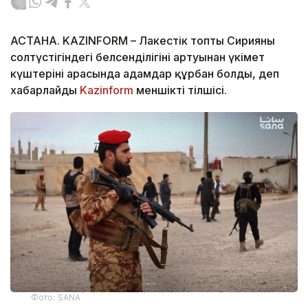
АСТАНА. KAZINFORM – Лаңкестік топтың Сирияның
солтүстігіндегі белсенділігінің артуынан үкімет
күштерінің арасында адамдар құрбан болды, деп
хабарлайды
Kazinform
меншікті тілшісі.
Фото: SANA