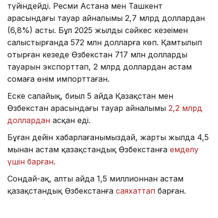
түйіндейді. Ресми Астана мен Ташкент
арасындағы тауар айналымы 2,7 млрд доллардан
(6,8%) асты. Бұл 2025 жылдың сәйкес кезеңімен
салыстырғанда 572 млн долларға көп. Қамтылып
отырған кезеңде Өзбекстан 717 млн доллардың
тауарын экспорттап, 2 млрд доллардан астам
сомаға өнім импорттаған.
Еске салайық, биыл 5 айда Қазақстан мен
Өзбекстан арасындағы тауар айналымы
2,2 млрд
доллардан
асқан еді.
Бұған дейін хабарлағанымыздай, жарты жылда 4,5
мыңнан астам қазақстандық Өзбекстанға
емделу
үшін барған.
Сондай-ақ, алты айда 1,5 миллионнан астам
қазақстандық Өзбекстанға
саяхаттап
барған.