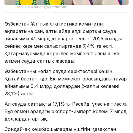
Фото: Әлихан Асқар/Kazinform
Өзбекстан Ұлттық статистика комитетінің
ақпаратына сай, алты айда елдің сыртқы сауда
айналымы 41 млрд долларға теңеліп, 2025 жылдың
сәйкес кезеңімен салыстырғанда 7,4%-ға өсті.
Қаңтар-маусымда көршілес мемлекет әлемнің 195
елімен сауда-саттық жасады.
Өзбекстанның негізгі сауда серіктестері көшін
Қытай бастап тұр. Екі мемлекет арасындағы тауар
айналымы 9,4 млрд доллардан (жалпы көлемнің
23,1%) асты.
Ал сауда-саттықтың 17,1%-ы Ресейдің үлесіне тиесілі.
Бұл елмен арадағы экспорт-импорт көлемі 7 млрд
доллардан артық.
Сондай-ақ көшбасшылардың үштігін Қазақстан