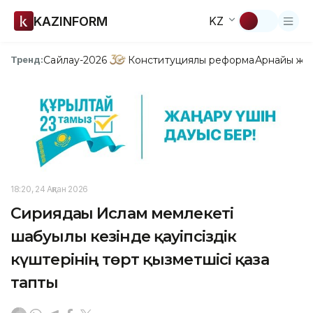
KAZINFORM
KZ
Сайлау-2026
Конституциялық реформа
Арнайы жо
Тренд:
18:20, 24 Ақпан 2026
Сириядағы Ислам мемлекеті
шабуылы кезінде қауіпсіздік
күштерінің төрт қызметшісі қаза
тапты