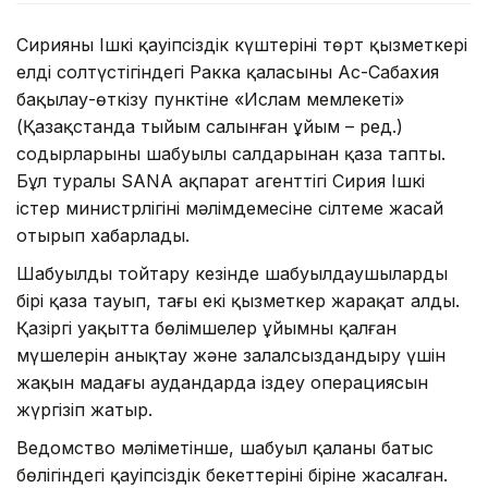
Сирияның Ішкі қауіпсіздік күштерінің төрт қызметкері
елдің солтүстігіндегі Ракка қаласының Ас-Сабахия
бақылау-өткізу пунктіне «Ислам мемлекеті»
(Қазақстанда тыйым салынған ұйым – ред.)
содырларының шабуылы салдарынан қаза тапты.
Бұл туралы SANA ақпарат агенттігі Сирия Ішкі
істер министрлігінің мәлімдемесіне сілтеме жасай
отырып хабарлады.
Шабуылды тойтару кезінде шабуылдаушылардың
бірі қаза тауып, тағы екі қызметкер жарақат алды.
Қазіргі уақытта бөлімшелер ұйымның қалған
мүшелерін анықтау және залалсыздандыру үшін
жақын маңдағы аудандарда іздеу операциясын
жүргізіп жатыр.
Ведомство мәліметінше, шабуыл қаланың батыс
бөлігіндегі қауіпсіздік бекеттерінің біріне жасалған.