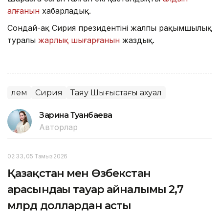
алғанын
хабарладық.
Сондай-ақ Сирия президентінің жалпы рақымшылық
туралы
жарлық шығарғанын
жаздық.
Әлем
Сирия
Таяу Шығыстағы ахуал
Зарина Туғанбаева
Авторлар
02:33, 05 Тамыз 2026
Қазақстан мен Өзбекстан
арасындағы тауар айналымы 2,7
млрд доллардан асты