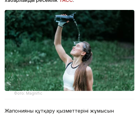
Фото: Magnific
Жапонияның құтқару қызметтерінің жұмысын
үйлестіретін Әкімшілік істер және
коммуникациялар министрлігінің мәліметінше, 27
шілде мен 2 тамыз аралығында күн өту