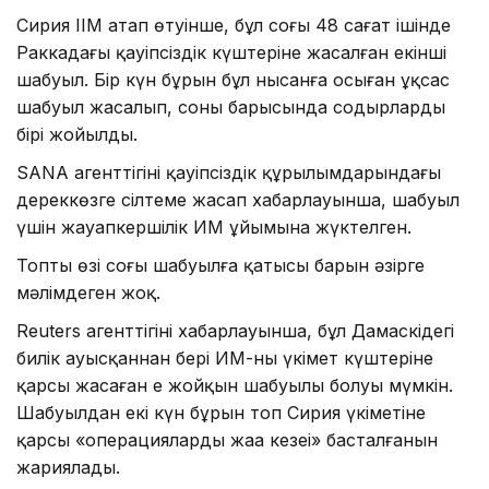
Сирия ІІМ атап өтуінше, бұл соңғы 48 сағат ішінде
Раккадағы қауіпсіздік күштеріне жасалған екінші
шабуыл. Бір күн бұрын бұл нысанға осыған ұқсас
шабуыл жасалып, соның барысында содырлардың
бірі жойылды.
SANA агенттігінің қауіпсіздік құрылымдарындағы
дереккөзге сілтеме жасап хабарлауынша, шабуыл
үшін жауапкершілік ИМ ұйымына жүктелген.
Топтың өзі соңғы шабуылға қатысы барын әзірге
мәлімдеген жоқ.
Reuters агенттігінің хабарлауынша, бұл Дамаскідегі
билік ауысқаннан бері ИМ-ның үкімет күштеріне
қарсы жасаған ең жойқын шабуылы болуы мүмкін.
Шабуылдан екі күн бұрын топ Сирия үкіметіне
қарсы «операциялардың жаңа кезеңі» басталғанын
жариялады.