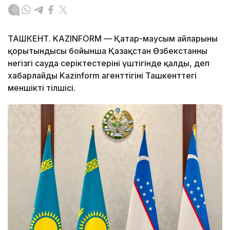
ТАШКЕНТ. KAZINFORM — Қаңтар-маусым айларының
қорытындысы бойынша Қазақстан Өзбекстанның
негізгі сауда серіктестерінің үштігінде қалды, деп
хабарлайды Kazinform агенттігінің Ташкенттегі
меншікті тілшісі.