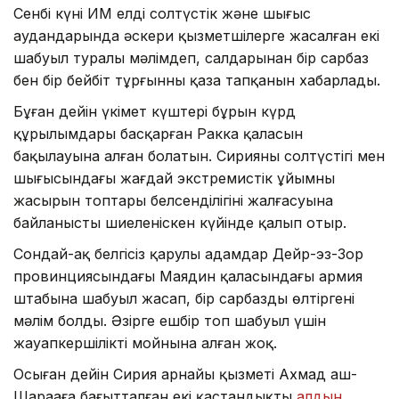
Сенбі күні ИМ елдің солтүстік және шығыс
аудандарында әскери қызметшілерге жасалған екі
шабуыл туралы мәлімдеп, салдарынан бір сарбаз
бен бір бейбіт тұрғынның қаза тапқанын хабарлады.
Бұған дейін үкімет күштері бұрын күрд
құрылымдары басқарған Ракка қаласын
бақылауына алған болатын. Сирияның солтүстігі мен
шығысындағы жағдай экстремистік ұйымның
жасырын топтары белсенділігінің жалғасуына
байланысты шиеленіскен күйінде қалып отыр.
Сондай-ақ белгісіз қарулы адамдар Дейр-эз-Зор
провинциясындағы Маядин қаласындағы армия
штабына шабуыл жасап, бір сарбазды өлтіргені
мәлім болды. Әзірге ешбір топ шабуыл үшін
жауапкершілікті мойнына алған жоқ.
Осыған дейін Сирия арнайы қызметі Ахмад аш-
Шарааға бағытталған екі қастандықтың
алдын