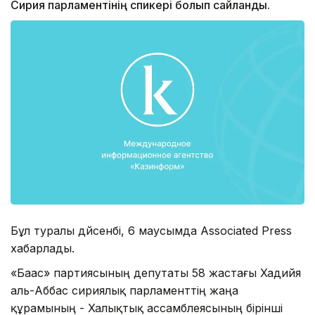
Сирия парламентінің спикері болып сайланды.
Бұл туралы дүйсенбі, 6 маусымда Associated Press
хабарлады.
«Баас» партиясының депутаты 58 жастағы Хадийя
аль-Аббас сириялық парламенттің жаңа
құрамының - Халықтық ассамблеясының бірінші