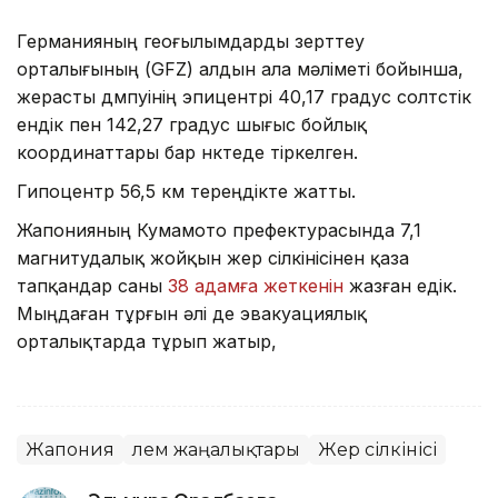
Германияның геоғылымдарды зерттеу
орталығының (GFZ) алдын ала мәліметі бойынша,
жерасты дүмпуінің эпицентрі 40,17 градус солтүстік
ендік пен 142,27 градус шығыс бойлық
координаттары бар нүктеде тіркелген.
Гипоцентр 56,5 км тереңдікте жатты.
Жапонияның Кумамото префектурасында 7,1
магнитудалық жойқын жер сілкінісінен қаза
тапқандар саны
38 адамға жеткенін
жазған едік.
Мыңдаған тұрғын әлі де эвакуациялық
орталықтарда тұрып жатыр,
Жапония
Әлем жаңалықтары
Жер сілкінісі