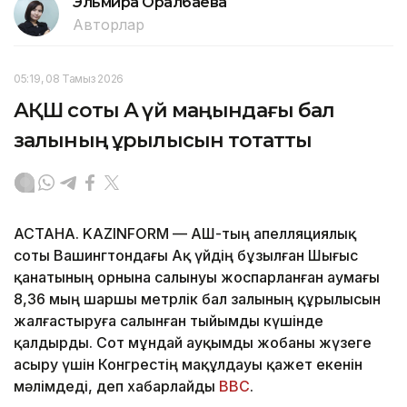
Эльмира Оралбаева
Авторлар
05:19, 08 Тамыз 2026
АҚШ соты Ақ үй маңындағы бал
залының құрылысын тоқтатты
АСТАНА. KAZINFORM — АҚШ-тың апелляциялық
соты Вашингтондағы Ақ үйдің бұзылған Шығыс
қанатының орнына салынуы жоспарланған аумағы
8,36 мың шаршы метрлік бал залының құрылысын
жалғастыруға салынған тыйымды күшінде
қалдырды. Сот мұндай ауқымды жобаны жүзеге
асыру үшін Конгрестің мақұлдауы қажет екенін
мәлімдеді, деп хабарлайды
BBC
.