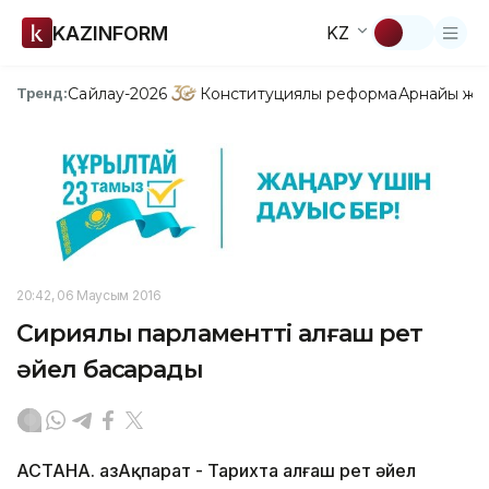
KAZINFORM
KZ
Сайлау-2026
Конституциялық реформа
Арнайы жо
Тренд:
20:42, 06 Маусым 2016
Сириялық парламентті алғаш рет
әйел басқарады
АСТАНА. ҚазАқпарат - Тарихта алғаш рет әйел