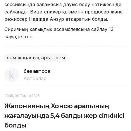
сессиясында баламасыз дауыс беру нәтижесінде
сайланды. Вице-спикер қызметін продюсер және
режиссер Наджда Анзур атқаратын болды.
Сирияның халықтық ассамблеясына сайлау 13
сәуірде өтті.
Әлем жаңалықтары
Әлем
без автора
Авторлар
01:45, 09 Тамыз 2026
Жапонияның Хонсю аралының
жағалауында 5,4 балдық жер сілкінісі
болды