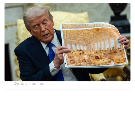
Фото: yahoo.com
Апелляциялық алқаның үш судьясының екеуі бұл
шешімді қолдады. Алайда тыйым тек жердің
үстіндегі жұмыстарға қатысты. Жобаның жерасты
бөлігінің құрылысы әзірге жалғаса береді. Онда
бомбадан қорғанатын баспана және басқа