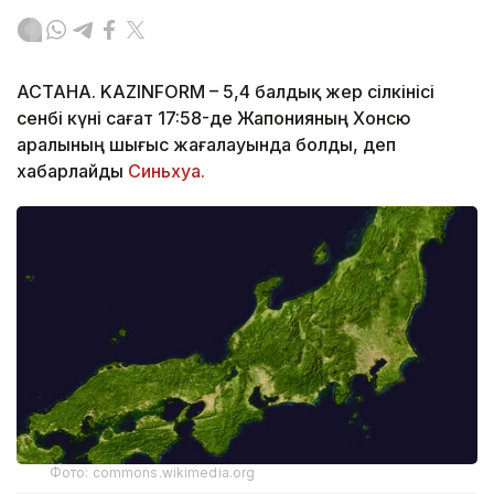
АСТАНА. KAZINFORM – 5,4 балдық жер сілкінісі
сенбі күні сағат 17:58-де Жапонияның Хонсю
аралының шығыс жағалауында болды, деп
хабарлайды
Синьхуа.
Фото: commons.wikimedia.org