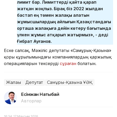
лимит бар. Лимиттерді қайта қарап
жатқан жоқпыз. Бірақ біз 2022 жылдан
бастап ең төмен жалақы алатын
жұмысшылардың айлығын Қазақстандағы
орташа жалақыға дейін көтеру бағытында
үлкен жұмыс атқарып жатырмыз», - деді
Ғибрат Ауғанов.
Еске салсақ, Мәжіліс депутаты «Самұрық-Қазына»
қоры құрылымындағы компаниялардың қаржылық
операцияларын тексеруді
сұраған
болатын.
Жалақы
Депутат
Самұрық-Қазына ҰӘҚ
Есімжан Нақтыбай
Авторлар
16:34, 17 Маусым 2026