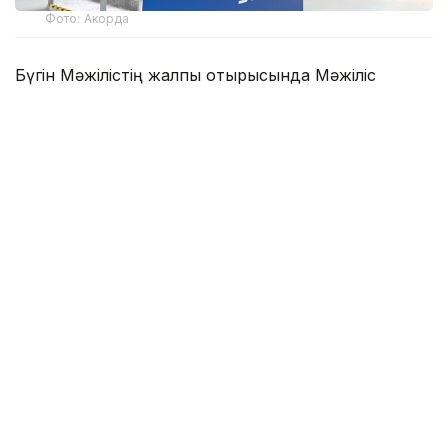
Фото: Акорда
Бүгін Мәжілістің жалпы отырысында Мәжіліс
депутаты Қарақат Әбден елдегі вагон тапшылығы
мәселесін көтерді.
— 2025 жылы жолаушылар вагондары
паркін жаңартуға 65,5 млрд теңге бөлінді.
Жоспар бойынша 68 вагон сатып алынып,
2025 жылдың соңына дейін пайдалуға
берілуі тиіс еді. Кейін вагон саны 51-ге
дейін қысқарып, жеткізу мерзімі
де өзгерді. Алайда вагондар осы күнге
дейін қабылданбаған, бірақ бюджет
қаражаты толық игерілген. Неліктен
вагондар уақытылы жеткізілмеді? , — деп
сұрады Қ. Әбден.