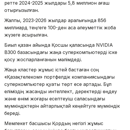
ретте 2024-2025 жылдары 5,8 миллион ағаш
отырғызылған.
Жалпы, 2023-2026 жылдар аралығында 856
миллиард теңгеге 100-ден аса әлеуметтік жоба
жүзеге асырылған.
Биыл қазан айында Қосшы қаласында NVIDIA
B300 базасындағы жаңа суперкомпьютерді іске
қосу жоспарланғанын мәлімдеді.
Жаңа кластер жұмыс істей бастаған соң
«Қазақтелеком» портфелдік компаниясындағы
суперкомпьютер қуаты төрт есе артады. Бұл
еліміздің жасанды интеллект, деректерді өңдеу
және өнімі жоғары есептеуіш саласындағы
мүмкіндіктерін айтарлықтай кеңейтуге мүмкіндік
береді.
Мемлекет басшысы Қордың негізгі жұмыс