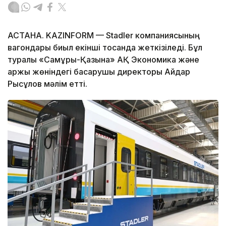
АСТАНА. KAZINFORM — Stadler компаниясының
вагондары биыл екінші тоқсанда жеткізіледі. Бұл
туралы «Самұрық-Қазына» АҚ Экономика және
қаржы жөніндегі басқарушы директоры Айдар
Рысқұлов мәлім етті.