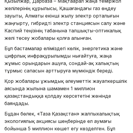
Қызылжар, Дарбаза – Мақтаарал жаңа теміржол
желілерінің құрылысы, Қашағандағы газ өңдеу
зауыты, Алматы екінші жылу электр орталығын
жаңғырту, гибридті электр станциясын салу және
Каспий теңізінің табанына талшықты-оптикалық
желі төсеу жобалары қолға алынған.
Бұл бастамалар еліміздегі көлік, энергетика және
цифрлық инфрақұрылымды нығайтуға, жаңа
жұмыс орындарын ашуға, сондай-ақ халықтың
тұрмыс сапасын арттыруға мүмкіндік береді.
Қор жобалары ұжымдық әлеуметтік жауапкершілік
аясында жылына шамамен 1 миллион
қазақстандыққа қолдау көрсететіні жөнінде
баяндады.
Бұдан бөлек, «Таза Қазақстан» жалпыхалықтық
экологиялық акциясы шеңберінде ел аумағы
бойынша 5 миллион көшет егу көзделген. Бұл