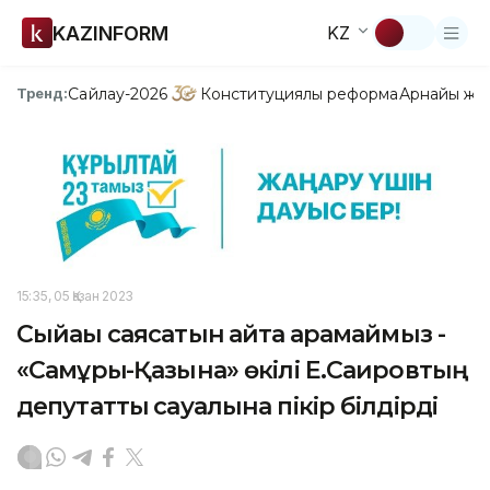
KAZINFORM
KZ
Сайлау-2026
Конституциялық реформа
Арнайы жо
Тренд:
15:35, 05 Қазан 2023
Сыйақы саясатын қайта қарамаймыз -
«Самұрық-Қазына» өкілі Е.Саировтың
депутаттық сауалына пікір білдірді