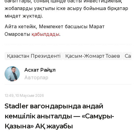
бағыттары, соның ішінде басты инвестициялық
жобаларды уақтылы іске асыру бойынша бірқатар
міндет жүктеді.
Айта кетейік, Мемлекет басшысы Марат
Омаровты
қабылдады
.
Қазақстан Президенті
Қасым-Жомарт Тоқаев
Сам
Асхат Райқұл
Авторлар
12:49, 10 Маусым 2026
Stadler вагондарында қандай
кемшілік анықталды — «Самұрық-
Қазына» АҚ жауабы