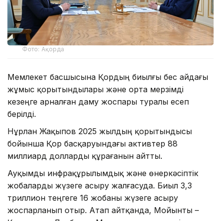
Фото: Ақорда
Мемлекет басшысына Қордың биылғы бес айдағы
жұмыс қорытындылары және орта мерзімді
кезеңге арналған даму жоспары туралы есеп
берілді.
Нұрлан Жақыпов 2025 жылдың қорытындысы
бойынша Қор басқаруындағы активтер 88
миллиард долларды құрағанын айтты.
Ауқымды инфрақұрылымдық және өнеркәсіптік
жобаларды жүзеге асыру жалғасуда. Биыл 3,3
триллион теңгеге 16 жобаны жүзеге асыру
жоспарланып отыр. Атап айтқанда, Мойынты –