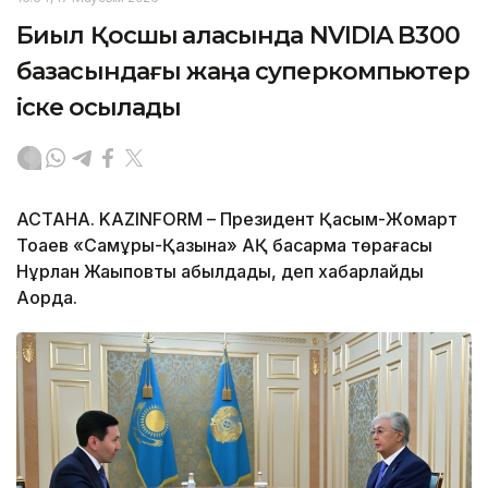
Биыл Қосшы қаласында NVIDIA B300
базасындағы жаңа суперкомпьютер
іске қосылады
АСТАНА. KAZINFORM – Президент Қасым-Жомарт
Тоқаев «Самұрық-Қазына» АҚ басқарма төрағасы
Нұрлан Жақыповты қабылдады, деп хабарлайды
Ақорда.