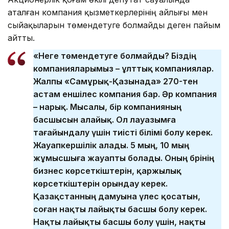
аталған компания қызметкерлерінің айлығы мен
сыйақыларын төмендетуге болмайды деген пайым
айтты.
«Неге төмендетуге болмайды? Біздің
компанияларымыз – ұлттық компаниялар.
Жалпы «Самұрық-Қазынада» 270-тен
астам еншілес компания бар. Әр компания
– нарық. Мысалы, бір компанияның
басшысын алайық. Ол лауазымға
тағайындалу үшін тиісті білімі болу керек.
Жауапкершілік алады. 5 мың, 10 мың
жұмысшыға жауапты болады. Оның бәрінің
бизнес көрсеткіштерін, қаржылық
көрсеткіштерін орындау керек.
Қазақстанның дамуына үлес қосатын,
соған нақты лайықты басшы болу керек.
Нақты лайықты басшы болу үшін, нақты