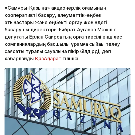
«Самұрық-Қазына» акционерлік қоғамының
кооперативті басқару, әлеуметтік-еңбек
қатынастары және еңбекті қорғау жөніндегі
басқарушы директоры Ғибрат Ауғанов Мәжіліс
депутаты Ерлан Саировтың қорға тиесілі еншілес
компаниялардың басшылық құрамға сыйақы төлеу
саясаты туралы сауалына пікір білдірді, деп
хабарлайды
ҚазАқпарат
тілшісі.