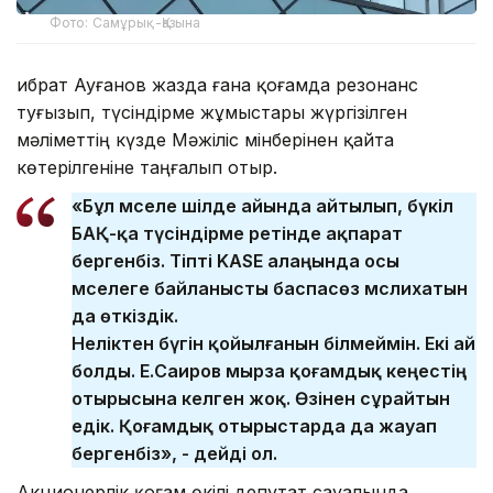
Фото: Самұрық-Қазына
Ғибрат Ауғанов жазда ғана қоғамда резонанс
туғызып, түсіндірме жұмыстары жүргізілген
мәліметтің күзде Мәжіліс мінберінен қайта
көтерілгеніне таңғалып отыр.
«Бұл мәселе шілде айында айтылып, бүкіл
БАҚ-қа түсіндірме ретінде ақпарат
бергенбіз. Тіпті KASE алаңында осы
мәселеге байланысты баспасөз мәслихатын
да өткіздік.
Неліктен бүгін қойылғанын білмеймін. Екі ай
болды. Е.Саиров мырза қоғамдық кеңестің
отырысына келген жоқ. Өзінен сұрайтын
едік. Қоғамдық отырыстарда да жауап
бергенбіз», - дейді ол.
Акционерлік қоғам өкілі депутат сауалында