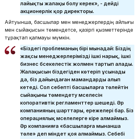
лайықты жалақы болу керек», - дейді
акционерлік қор директоры.
Айтуынша, басшылар мен менеджерлердің айлығы
мен сыйақысын төмендетсе, қазіргі қызметтерінде
тұрақтап қалмауы мүмкін.
«Біздегі проблеманың бірі мынадай: Біздің
жақсы менеджерлерімізді ішкі нарық, ішкі
бизнес бәсекелестік жолмен тартып алады.
Жалақысын біздегіден көтеріп ұсынады
да, біз дайындаған мамандарды алып
кетеді. Сол себепті басшыларға төлейтін
сыйақыны төмендету мәселесін
копоративтік регламенттер шешеді. Әр
компанияның шарттары, ережелері бар. Біз
операциялық мәселелерге кіре алмаймыз.
Әр компанияға «басшыларға мынанша
төле» деп міндет қоя алмаймыз. Себебі