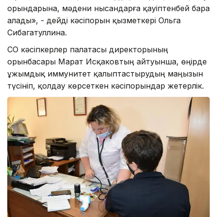
орындарына, мәдени нысандарға қауіптенбей бара
алады», - дейді кәсіпорын қызметкері Ольга
Сибагатуллина.
СҚО кәсіпкерлер палатасы директорының
орынбасары Марат Исқаковтың айтуынша, өңірде
ұжымдық иммунитет қалыптастырудың маңызын
түсініп, қолдау көрсеткен кәсіпорындар жетерлік.