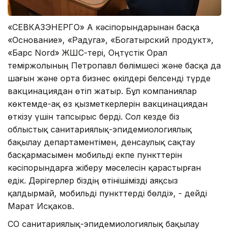
«СЕВКАЗЭНЕРГО» АҚ кәсіпорындарынан басқа
«Основание», «Радуга», «Богатырский продукт»,
«Барс Nord» ЖШС-тері, Оңтүстік Орал
теміржолының Петропавл бөлімшесі және басқа да
шағын және орта бизнес өкілдері белсенді түрде
вакцинациядан өтіп жатыр. Бұл компаниялар
көктемде-ақ өз қызметкерлерін вакцинациядан
өткізу үшін тапсырыс берді. Сол кезде біз
облыстық санитариялық-эпидемиологиялық
бақылау департаментімен, денсаулық сақтау
басқармасымен мобильді екпе пункттерін
кәсіпорындарға жіберу мәселесін қарастырған
едік. Дәрігерлер біздің өтінішімізді аяқсыз
қалдырмай, мобильді пункттерді бөлді», - дейді
Марат Исқаков.
СҚО санитариялық-эпидемиологиялық бақылау