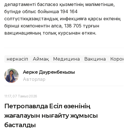
департаменті баспасөз қызметінің мәліметінше,
бүгінде облыс бойынша 194 164
солтүстікқазақстандық инфекцияға қарсы екпенің
бірінші компонентін алса, 138 705 тұрғын
вакцинацияның толық курсынан өткен.
Өнеркәсіп
Аймақ
Медицина
Вакцина
Корона
Ақерке Дәуренбекқызы
Авторлар
11:17, 07 Тамыз 2026
Петропавлда Есіл өзенінің
жағалауын нығайту жұмысы
басталды