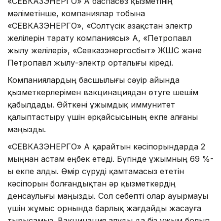
«СЕВКАЗЭНЕРГО» АҚ баспасөз қызметінің
мәліметінше, компаниялар тобына
«СЕВКАЗЭНЕРГО», «Солтүсік Қазақстан электр
желілерін тарату компаниясы» АҚ, «Петропавл
жылу желілері», «Севказэнергосбыт» ЖШС және
Петропавл жылу-электр орталығы кіреді.
Компаниялардың басшылығы сәуір айында
қызметкерлерімен вакцинациядан өтуге шешім
қабылдады. Өйткені ұжымдық иммунитет
қалыптастыру үшін әрқайсысының екпе алғаны
маңызды.
«СЕВКАЗЭНЕРГО» АҚ қарайтын кәсіпорындарда 2
мыңнан астам еңбек етеді. Бүгінде ұжымның 69 %-
ы екпе алды. Өмір сүруді қамтамасыз ететін
кәсіпорын болғандықтан әр қызметкердің
денсаулығы маңызды. Сол себепті олар ауырмауы
үшін жұмыс орнында барлық жағдайды жасауға
тырысамыз. Вакцинация алуды да біз ұжым болып