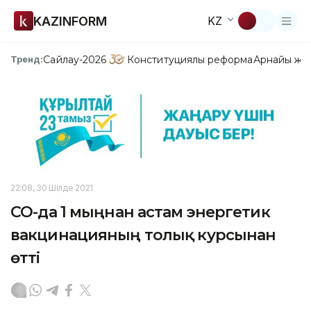
KAZINFORM
KZ
Сайлау-2026
Конституциялық реформа
Арнайы жо
Тренд:
22:08, 30 Шілде 2021
СҚО-да 1 мыңнан астам энергетик
вакцинацияның толық курсынан
өтті