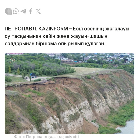
ПЕТРОПАВЛ. KAZINFORM – Есіл өзенінің жағалауы
су тасқынынан кейін және жауын-шашын
салдарынан біршама опырылып құлаған.
Фото: Петропавл қалалық әкімдігі