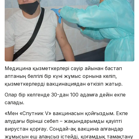
Медицина қызметкерлері сәуір айынан бастап
аптаның белгілі бір күні жұмыс орнына келіп,
қызметкерлерді вакцинациядан өткізіп жатыр.
Олар бір келгенде 30-дан 100 адамға дейін екпе
салады.
«Мен «Спутник V» вакцинасын қойғыздым. Екпе
алудағы бірінші себеп – жақындарымды қауіпті
вирустан қорғау. Сондай-ақ вакцина алғандар
жұмысын еш алаңсыз істейді, қоғамдық тамақтану