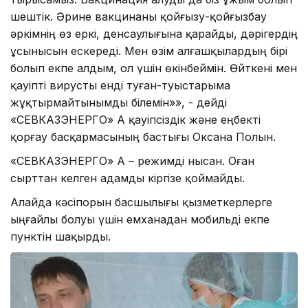
шештік. Әрине вакцинаны қойғызу-қойғызбау
әркімнің өз еркі, денсаулығына қарайды, дәрігердің
ұсынысын ескереді. Мен өзім алғашқылардың бірі
болып екпе алдым, ол үшін өкінбеймін. Өйткені мен
қауіпті вирусты енді туған-туыстарыма
жұқтырмайтынымды білемін»», - дейді
«СЕВКАЗЭНЕРГО» АҚ қауіпсіздік және еңбекті
қорғау басқармасының бастығы Оксана Полын.
«СЕВКАЗЭНЕРГО» АҚ – режимді нысан. Оған
сырттан келген адамды кіргізе қоймайды.
Алайда кәсіпорын басшылығы қызметкерлерге
ыңғайлы болуы үшін емханадан мобильді екпе
пунктін шақырды.