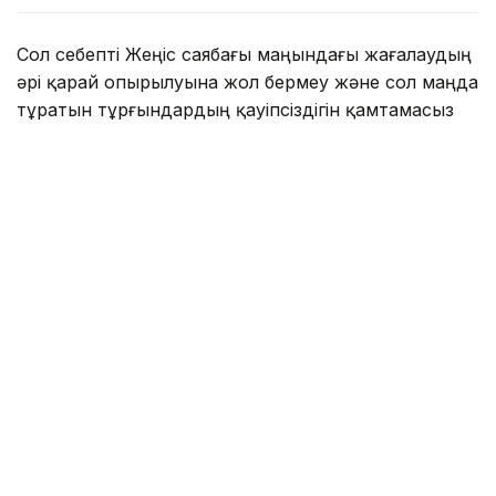
Сол себепті Жеңіс саябағы маңындағы жағалаудың
әрі қарай опырылуына жол бермеу және сол маңда
тұратын тұрғындардың қауіпсіздігін қамтамасыз
ету мақсатында кешенді жоба жүзеге асырылып
жатыр.
Петропавл қалалық әкімдігінің мәліметінше,
жағалауды бекіту жұмыстары бірнеше кезеңнен
тұрады. Алдымен өзен жағасындағы топырағы
сырғып құлаған учаскелер арнайы инженерлік
технологиялардың көмегімен күшейтіледі. Бұл
мақсатта болат шпунттар, швеллерлер, арнайы
қалқандар мен геотор материалдары
пайдаланылып жатыр. Кейін нығайтылған
аумақтар топырақпен қайта толтырылады.
Жобаны жүзеге асыруға 658 млн теңге бөлінген.