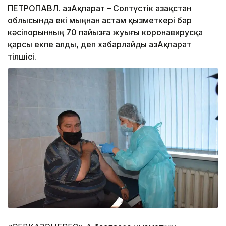
ПЕТРОПАВЛ. ҚазАқпарат – Солтүстік Қазақстан
облысында екі мыңнан астам қызметкері бар
кәсіпорынның 70 пайызға жуығы коронавирусқа
қарсы екпе алды, деп хабарлайды ҚазАқпарат
тілшісі.