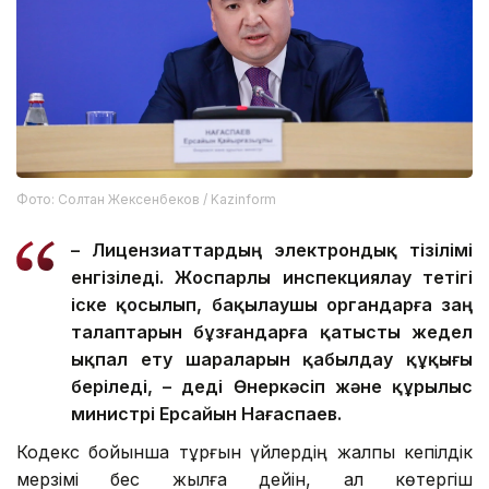
Фото: Солтан Жексенбеков / Kazinform
– Лицензиаттардың электрондық тізілімі
енгізіледі. Жоспарлы инспекциялау тетігі
іске қосылып, бақылаушы органдарға заң
талаптарын бұзғандарға қатысты жедел
ықпал ету шараларын қабылдау құқығы
беріледі, – деді Өнеркәсіп және құрылыс
министрі Ерсайын Нағаспаев.
Кодекс бойынша тұрғын үйлердің жалпы кепілдік
мерзімі бес жылға дейін, ал көтергіш