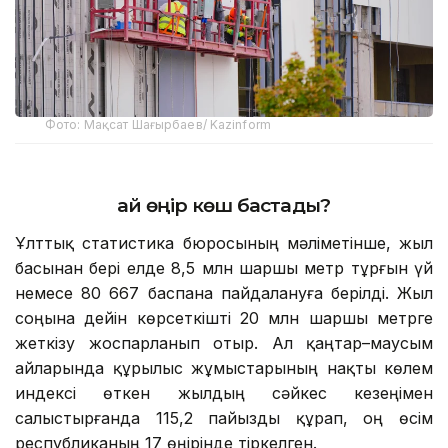
Фото: Мақсат Шағырбаев/ Kazinform
Қай өңір көш бастады?
Ұлттық статистика бюросының мәліметінше, жыл
басынан бері елде 8,5 млн шаршы метр тұрғын үй
немесе 80 667 баспана пайдалануға берілді. Жыл
соңына дейін көрсеткішті 20 млн шаршы метрге
жеткізу жоспарланып отыр. Ал қаңтар–маусым
айларында құрылыс жұмыстарының нақты көлем
индексі өткен жылдың сәйкес кезеңімен
салыстырғанда 115,2 пайызды құрап, оң өсім
республиканың 17 өңірінде тіркелген.