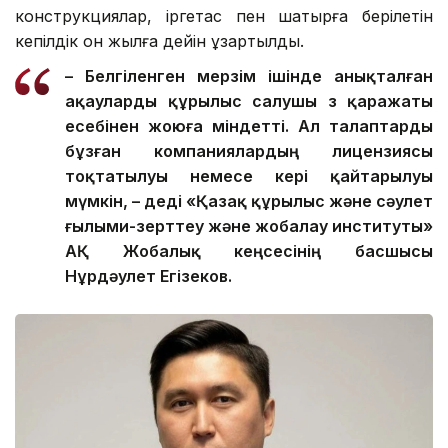
конструкциялар, іргетас пен шатырға берілетін
кепілдік он жылға дейін ұзартылды.
– Белгіленген мерзім ішінде анықталған
ақауларды құрылыс салушы өз қаражаты
есебінен жоюға міндетті. Ал талаптарды
бұзған компаниялардың лицензиясы
тоқтатылуы немесе кері қайтарылуы
мүмкін, – деді «Қазақ құрылыс және сәулет
ғылыми-зерттеу және жобалау институты»
АҚ Жобалық кеңсесінің басшысы
Нұрдәулет Егізеков.