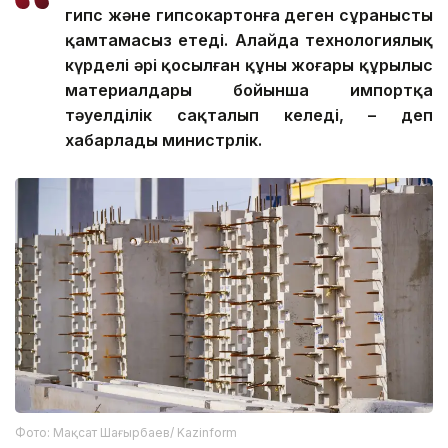
гипс және гипсокартонға деген сұранысты
қамтамасыз етеді. Алайда технологиялық
күрделі әрі қосылған құны жоғары құрылыс
материалдары бойынша импортқа
тәуелділік сақталып келеді, – деп
хабарлады министрлік.
Фото: Мақсат Шағырбаев/ Kazinform