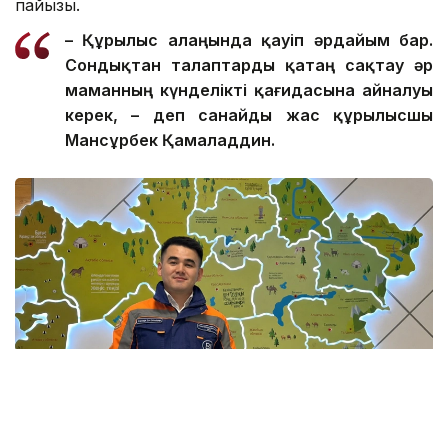
пайызы.
– Құрылыс алаңында қауіп әрдайым бар.
Сондықтан талаптар
ды
қатаң сақтау әр
маманның күнделікті қағидасына айналуы
керек, – де
п санайды
жас құрылысшы
Мансұрбек Қамалад
д
ин.