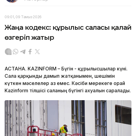
09:01, 09 Тамыз 2026
Жаңа кодекс: құрылыс саласы қалай
өзгеріп жатыр
АСТАНА. KAZINFORM – Бүгін - құрылысшылар күні.
Сала қарқынды дамып жатқанымен, шешімін
күткен мәселелер аз емес. Кәсіби мерекеге орай
Kazinform тілшісі саланың бүгінгі ахуалын саралады.