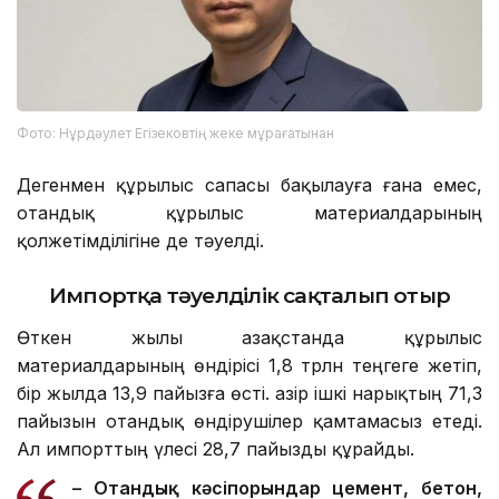
Фото: Нұрдәулет Егізековтің жеке мұрағатынан
Дегенмен құрылыс сапасы бақылауға ғана емес,
отандық құрылыс материалдарының
қолжетімділігіне де тәуелді.
Импортқа тәуелділік сақталып отыр
Өткен жылы Қазақстанда құрылыс
материалдарының өндірісі 1,8 трлн теңгеге жетіп,
бір жылда 13,9 пайызға өсті. Қазір ішкі нарықтың 71,3
пайызын отандық өндірушілер қамтамасыз етеді.
Ал импорттың үлесі 28,7 пайызды құрайды.
– Отандық кәсіпорындар цемент, бетон,