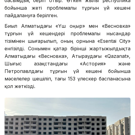
басымдық беріп отыр. Өткен жылы республика
бойынша жеті проблемалы тұрғын үй кешені
пайдалануға берілген.
Биыл Алматыдағы «Үш Қоңыр» мен «Весновка»
тұрғын үй кешендері проблемалы нысандар
тізімінен шығарылып, оның орнына «Esentai City»
енгізілді. Сонымен қатар бірінші жартыжылдықта
Алматыдағы «Весновка», Атыраудағы «Qazanat»,
Шығыс Қазақстандағы «Астория» және
Петропавлдағы тұрғын үй кешені бойынша
мәселелер шешіліп, тағы 153 үлескер баспанасына
қол жеткізді.