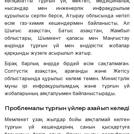
көпқабатты тұрғын үй, мектеп, медициналық
нысандар мен инженерлік инфрақұрылым
құрылысы серпін берсе, Атырау облысында негізгі
өсім газ-химия кешендерімен байланысты. Ал
Шығыс Қазақстан, Батыс Қазақстан, Жамбыл
облыстары, Шымкент қаласы мен Маңғыстау
өңірінде тұрғын үй мен өндірістік жобалар
қарқынды жүзеге асырылып жатыр.
Бірақ барлық өңірде бірдей өсім сақталмаған.
Солтүстік Қазақстан, Қарағанды және Жетісу
облыстарында құрылыс көлемі төмен. Министрлік
мұны ірі инфрақұрылымдық және тұрғын үй
жобаларының аяқталуымен байланыстырады.
Проблемалы тұрғын үйлер азайып келеді
Мемлекет ұзақ жылдар бойы аяқталмай келген
тұрғын үй кешендерінің санын қысқартуға