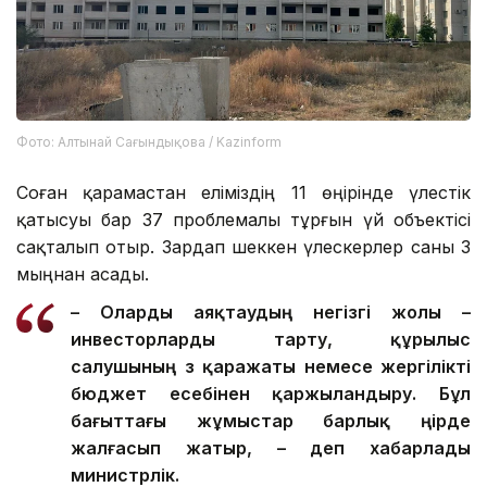
Фото: Алтынай Сағындықова / Kazinform
Соған қарамастан еліміздің 11 өңірінде үлестік
қатысуы бар 37 проблемалы тұрғын үй объектісі
сақталып отыр. Зардап шеккен үлескерлер саны 3
мыңнан асады.
– О
ларды
аяқтаудың негізгі жолы –
инвесторларды тарту, құрылыс
салушының өз қаражаты немесе жергілікті
бюджет есебінен қаржыландыру. Бұл
бағыттағы жұмыстар барлық өңірде
жалғасып жатыр, – деп хабарлады
министрлік.