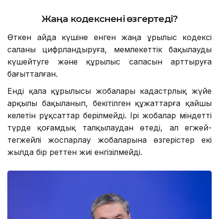
Жаңа кодекс
нені өзгертеді?
Өткен айда күшіне енген жаңа Құрылыс кодексі
саланы цифрландыруға, мемлекеттік бақылауды
күшейтуге және құрылыс сапасын арттыруға
бағытталған.
Енді қала құрылысы жобалары кадастрлық жүйе
арқылы бақыланып, бекітілген құжаттарға қайшы
келетін рұқсаттар берілмейді. Ірі жобалар міндетті
түрде қоғамдық талқылаудан өтеді, ал егжей-
тегжейлі жоспарлау жобаларына өзгерістер екі
жылда бір реттен жиі енгізілмейді.