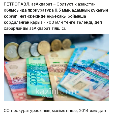
ПЕТРОПАВЛ. ҚазАқпарат – Солтүстік Қазақстан
облысында прокуратура 8,5 мың адамның құқығын
қорғап, нәтижесінде еңбекақы бойынша
қордаланған қарыз - 700 млн теңге төленді, деп
хабарлайды ҚазАқпарат тілшісі.
СҚО прокуратурасының мәліметінше, 2014 жылдан