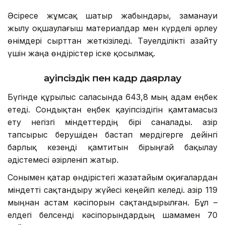
Әсіресе жұмсақ шатыр жабындары, заманауи
жылу оқшаулағыш материалдар мен күрделі әрлеу
өнімдері сырттан жеткізіледі. Тәуелділікті азайту
үшін жаңа өндірістер іске қосылмақ.
Қауіпсіздік пен кадр даярлау
Бүгінде құрылыс саласында 643,8 мың адам еңбек
етеді. Сондықтан еңбек қауіпсіздігін қамтамасыз
ету негізгі міндеттердің бірі саналады. Қазір
тапсырыс берушіден бастап мердігерге дейінгі
барлық кезеңді қамтитын бірыңғай бақылау
әдістемесі әзірленіп жатыр.
Сонымен қатар өндірістегі жазатайым оқиғалардан
міндетті сақтандыру жүйесі кеңейіп келеді. Қазір 119
мыңнан астам кәсіпорын сақтандырылған. Бұл –
елдегі белсенді кәсіпорындардың шамамен 70