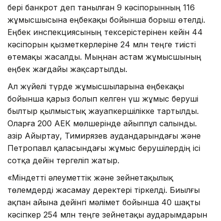
бері банкрот деп танылған 9 кәсіпорынның 116
жұмысшысына еңбекақы бойынша борыш өтелді.
Еңбек инспекциясының тексерістерінен кейін 44
кәсіпорын қызметкерлеріне 24 млн теңге тиісті
өтемақы жасалды. Мыңнан астам жұмысшының
еңбек жағдайы жақсартылды.
Ал жүйелі түрде жұмысшыларына еңбекақы
бойынша қарыз болып келген үш жұмыс беруші
былтыр қылмыстық жауапкершілікке тартылды.
Оларға 200 АЕК мөлшерінде айыппұл салынды.
Қазір Айыртау, Тимирязев аудандарындағы және
Петропавл қаласындағы жұмыс берушілердің ісі
сотқа дейін тергеліп жатыр.
«Міндетті әлеуметтік және зейнетақылық
төлемдерді жасамау деректері тіркелді. Биылғы
ақпан айына дейінгі мәлімет бойынша 40 шақты
кәсіпкер 254 млн теңге зейнетақы аударымдарын