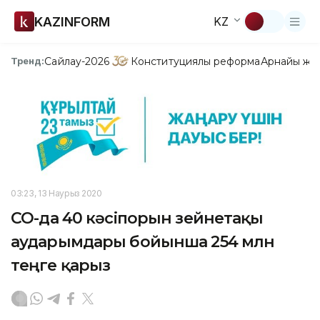
KAZINFORM
KZ
Сайлау-2026
Конституциялық реформа
Арнайы жо
Тренд:
03:23, 13 Наурыз 2020
СҚО-да 40 кәсіпорын зейнетақы
аударымдары бойынша 254 млн
теңге қарыз