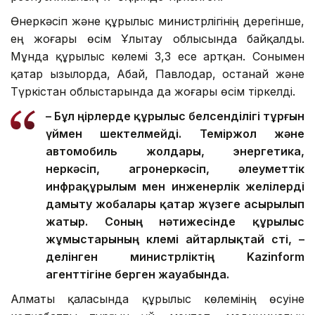
Өнеркәсіп және құрылыс министрлігінің дерегінше,
ең жоғары өсім Ұлытау облысында байқалды.
Мұнда құрылыс көлемі 3,3 есе артқан. Сонымен
қатар Қызылорда, Абай, Павлодар, Қостанай және
Түркістан облыстарында да жоғары өсім тіркелді.
– Бұл өңірлерде құрылыс белсенділігі тұрғын
үймен шектелмейді. Теміржол және
автомобиль жолдары, энергетика,
өнеркәсіп, агроөнеркәсіп, әлеуметтік
инфрақұрылым мен инженерлік желілерді
дамыту жобалары қатар жүзеге асырылып
жатыр. Соның нәтижесінде құрылыс
жұмыстарының көлемі айтарлықтай өсті, –
делінген министрліктің Kazinform
агенттігіне берген жауабында.
Алматы қаласында құрылыс көлемінің өсуіне