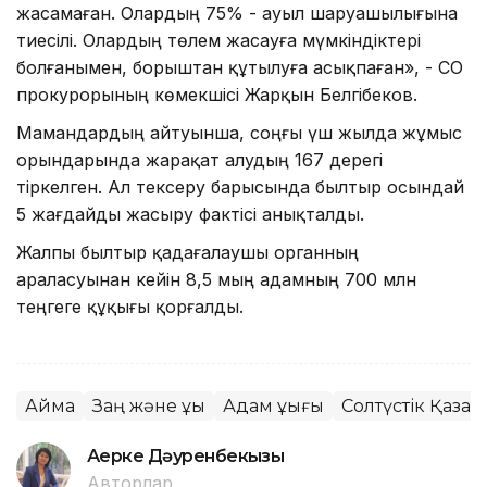
жасамаған. Олардың 75% - ауыл шаруашылығына
тиесілі. Олардың төлем жасауға мүмкіндіктері
болғанымен, борыштан құтылуға асықпаған», - СҚО
прокурорының көмекшісі Жарқын Белгібеков.
Мамандардың айтуынша, соңғы үш жылда жұмыс
орындарында жарақат алудың 167 дерегі
тіркелген. Ал тексеру барысында былтыр осындай
5 жағдайды жасыру фактісі анықталды.
Жалпы былтыр қадағалаушы органның
араласуынан кейін 8,5 мың адамның 700 млн
теңгеге құқығы қорғалды.
Аймақ
Заң және құқық
Адам құқығы
Солтүстік Қазақ
Ақерке Дәуренбекқызы
Авторлар