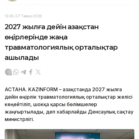
12:45, 07 Тамыз 2026
2027 жылға дейін Қазақстан
өңірлерінде жаңа
травматологиялық орталықтар
ашылады
АСТАНА. KAZINFORM – Қазақстанда 2027 жылға
дейін өңірлік травматологиялық орталықтар желісі
кеңейтіліп, шокқа қарсы бөлімшелер
жаңғыртылады, деп хабарлайды Денсаулық сақтау
министрлігі.