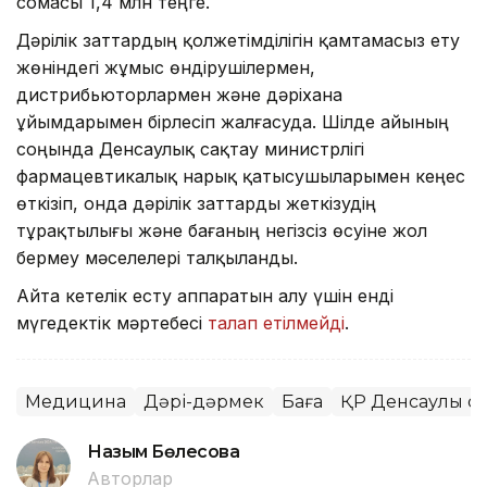
сомасы 1,4 млн теңге.
Дәрілік заттардың қолжетімділігін қамтамасыз ету
жөніндегі жұмыс өндірушілермен,
дистрибьюторлармен және дәріхана
ұйымдарымен бірлесіп жалғасуда. Шілде айының
соңында Денсаулық сақтау министрлігі
фармацевтикалық нарық қатысушыларымен кеңес
өткізіп, онда дәрілік заттарды жеткізудің
тұрақтылығы және бағаның негізсіз өсуіне жол
бермеу мәселелері талқыланды.
Айта кетелік есту аппаратын алу үшін енді
мүгедектік мәртебесі
талап етілмейді
.
Медицина
Дәрі-дәрмек
Баға
ҚР Денсаулық са
Назым Бөлесова
Авторлар