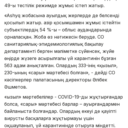
49-ы тестілік режимде жұмыс істеп жатыр.
«Ashyq жобасына ауылдық жерлерде де белсенді
қосылып жатыр. Қазір қосымшамен жұмыс істейтін
субъектілердің 54 %-ы – облыс аудандарында
орналасқан. Жоба өз нәтижесін беруде. СҚО
санитариялық-эпидемиологиялық бақылау
департаменті берген мәліметке сүйенсек, жүйе
өңірде жүзеге асырылғалы үй карантинін бұзған
563 адам анықталған. Олардың 333-інің «қызыл»,
230-ының «сары» мәртебесі болған», - дейді СҚО
кәсіпкерлер палатасының директоры Әлібек
Әшметов.
«Қызыл» мәртебелілер - COVID-19-ды жұқтырғандар
болса, «сары» мәртебесі барлар – ауырғандармен
байланыста болғандар. Олардың екеуі де қауіпті
вирусты басқаларға жұқтырмауы үшін
оқшауланып, үй карантинінде отыруға міндетті.