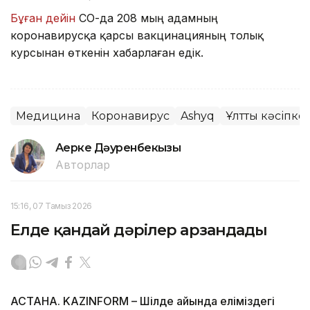
Бұған дейін
СҚО-да 208 мың адамның
коронавирусқа қарсы вакцинацияның толық
курсынан өткенін хабарлаған едік.
Медицина
Коронавирус
Ashyq
Ұлттық кәсіпк
Ақерке Дәуренбекқызы
Авторлар
15:16, 07 Тамыз 2026
Елде қандай дәрілер арзандады
АСТАНА. KAZINFORM – Шілде айында еліміздегі