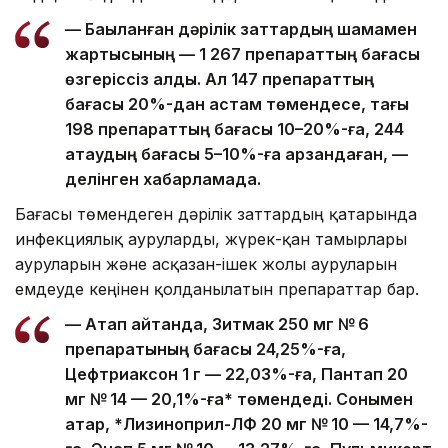
— Бақыланған дәрілік заттардың шамамен
жартысының — 1 267 препараттың бағасы
өзгеріссіз қалды. Ал 147 препараттың
бағасы 20%-дан астам төмендесе, тағы
198 препараттың бағасы 10–20%-ға, 244
атаудың бағасы 5–10%-ға арзандаған, —
делінген хабарламада.
Бағасы төмендеген дәрілік заттардың қатарында
инфекциялық ауруларды, жүрек-қан тамырлары
ауруларын және асқазан-ішек жолы ауруларын
емдеуде кеңінен қолданылатын препараттар бар.
— Атап айтқанда, Зитмак 250 мг № 6
препаратының бағасы 24,25%-ға,
Цефтриаксон 1 г — 22,03%-ға, Пантап 20
мг № 14 — 20,1%-ға* төмендеді. Сонымен
қатар, *Лизиноприл-ЛФ 20 мг № 10 — 14,7%-