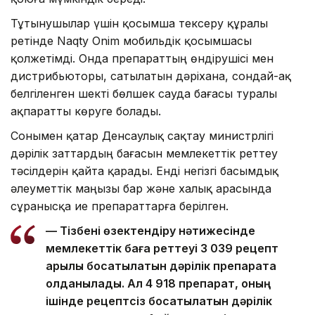
Тұтынушылар үшін қосымша тексеру құралы
ретінде Naqty Onim мобильдік қосымшасы
қолжетімді. Онда препараттың өндірушісі мен
дистрибьюторы, сатылатын дәріхана, сондай-ақ
белгіленген шекті бөлшек сауда бағасы туралы
ақпаратты көруге болады.
Сонымен қатар Денсаулық сақтау министрлігі
дәрілік заттардың бағасын мемлекеттік реттеу
тәсілдерін қайта қарады. Енді негізгі басымдық
әлеуметтік маңызы бар және халық арасында
сұранысқа ие препараттарға берілген.
— Тізбені өзектендіру нәтижесінде
мемлекеттік баға реттеуі 3 039 рецепт
арқылы босатылатын дәрілік препаратқа
қолданылады. Ал 4 918 препарат, оның
ішінде рецептсіз босатылатын дәрілік