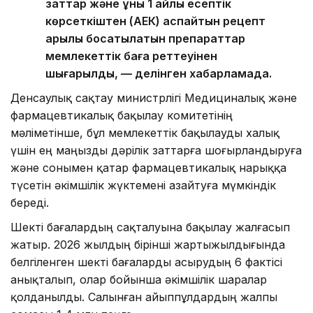
заттар және құны 1 айлық есептік
көрсеткіштен (АЕК) аспайтын рецепт
арқылы босатылатын препараттар
мемлекеттік баға реттеуінен
шығарылды, — делінген хабарламада.
Денсаулық сақтау министрлігі Медициналық және
фармацевтикалық бақылау комитетінің
мәліметінше, бұл мемлекеттік бақылауды халық
үшін ең маңызды дәрілік заттарға шоғырландыруға
және сонымен қатар фармацевтикалық нарыққа
түсетін әкімшілік жүктемені азайтуға мүмкіндік
береді.
Шекті бағалардың сақталуына бақылау жалғасып
жатыр. 2026 жылдың бірінші жартыжылдығында
белгіленген шекті бағаларды асырудың 6 фактісі
анықталып, олар бойынша әкімшілік шаралар
қолданылды. Салынған айыппұлдардың жалпы