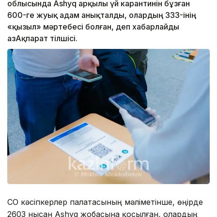
облысында Ashyq арқылы үй карантинін бұзған
600-ге жуық адам анықталды, олардың 333-інің
«қызыл» мәртебесі болған, деп хабарлайды
ҚазАқпарат тілшісі.
СҚО кәсіпкерлер палатасының мәліметінше, өңірде
2603 нысан Ashyq жобасына қосылған, олардың