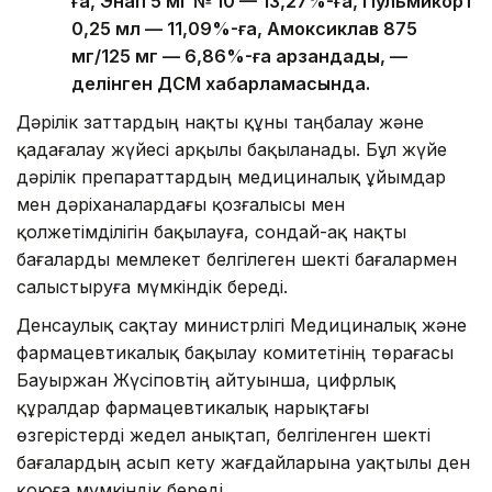
ға, Энап 5 мг № 10 — 13,27%-ға, Пульмикорт
0,25 мл — 11,09%-ға, Амоксиклав 875
мг/125 мг — 6,86%-ға арзандады, —
делінген ДСМ хабарламасында.
Дәрілік заттардың нақты құны таңбалау және
қадағалау жүйесі арқылы бақыланады. Бұл жүйе
дәрілік препараттардың медициналық ұйымдар
мен дәріханалардағы қозғалысы мен
қолжетімділігін бақылауға, сондай-ақ нақты
бағаларды мемлекет белгілеген шекті бағалармен
салыстыруға мүмкіндік береді.
Денсаулық сақтау министрлігі Медициналық және
фармацевтикалық бақылау комитетінің төрағасы
Бауыржан Жүсіповтің айтуынша, цифрлық
құралдар фармацевтикалық нарықтағы
өзгерістерді жедел анықтап, белгіленген шекті
бағалардың асып кету жағдайларына уақтылы ден
қоюға мүмкіндік береді.