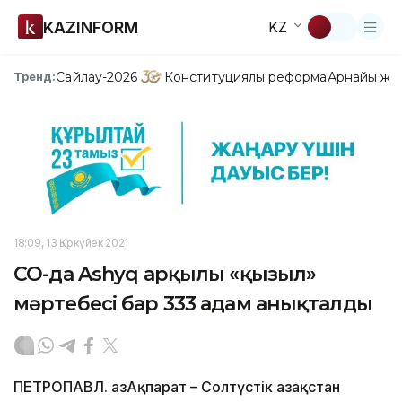
KAZINFORM
KZ
Сайлау-2026
Конституциялық реформа
Арнайы жо
Тренд:
18:09, 13 Қыркүйек 2021
СҚО-да Ashyq арқылы «қызыл»
мәртебесі бар 333 адам анықталды
ПЕТРОПАВЛ. ҚазАқпарат – Солтүстік Қазақстан