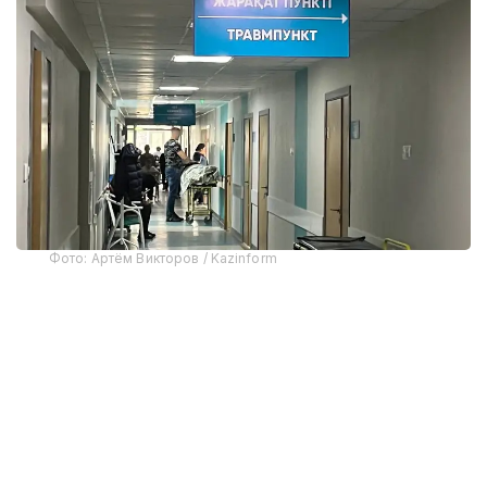
Фото: Артём Викторов / Kazinform
Бұл мәселе Денсаулық сақтау жөніндегі ұлттық
үйлестіру кеңесінің отырысында қаралды.
Бүгінде елімізде жарақат алған науқастарға
мамандандырылған көмекті 1 500-ден астам
травматолог көрсетеді. Сондай-ақ 81
травматологиялық пункт, 4 мыңнан астам