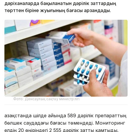
дәріханаларда бақыланатын дәрілік заттардың
төрттен біріне жуығының бағасы арзандады.
Фото: Денсаулық сақтау министрлігі
Қазақстанда шілде айында 589 дәрілік препараттың
бөлшек саудадағы бағасы төмендеді. Мониторинг
елдің 20 өңіріндегі 2 555 дәрілік затты қамтыды.