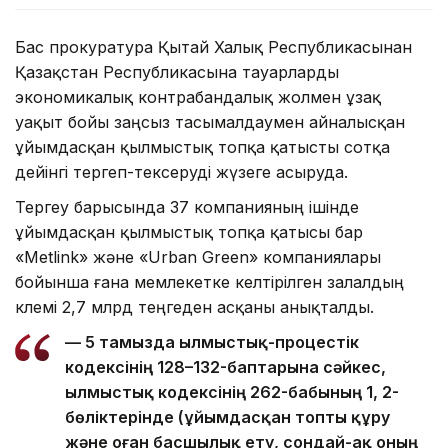
Бас прокуратура Қытай Халық Республикасынан
Қазақстан Республикасына тауарларды
экономикалық контрабандалық жолмен ұзақ
уақыт бойы заңсыз тасымалдаумен айналысқан
ұйымдасқан қылмыстық топқа қатысты сотқа
дейінгі тергеп-тексеруді жүзеге асыруда.
Тергеу барысында 37 компанияның ішінде
ұйымдасқан қылмыстық топқа қатысы бар
«Metlink» және «Urban Green» компаниялары
бойынша ғана мемлекетке келтірілген залалдың
көлемі 2,7 млрд теңгеден асқаны анықталды.
— 5 тамызда Қылмыстық-процестік
кодексінің 128–132-баптарына сәйкес,
Қылмыстық кодексінің 262-бабының 1, 2-
бөліктерінде (ұйымдасқан топты құру
және оған басшылық ету, сондай-ақ оның