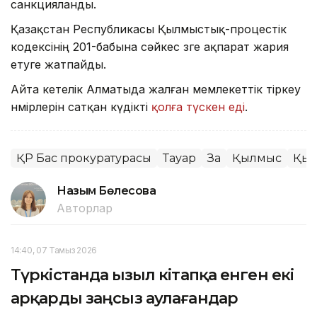
санкцияланды.
Қазақстан Республикасы Қылмыстық-процестік
кодексінің 201-бабына сәйкес өзге ақпарат жария
етуге жатпайды.
Айта кетелік Алматыда жалған мемлекеттік тіркеу
нөмірлерін сатқан күдікті
қолға түскен еді
.
ҚР Бас прокуратурасы
Тауар
Заң
Қылмыс
Қыт
Назым Бөлесова
Авторлар
14:40, 07 Тамыз 2026
Түркістанда Қызыл кітапқа енген екі
арқарды заңсыз аулағандар