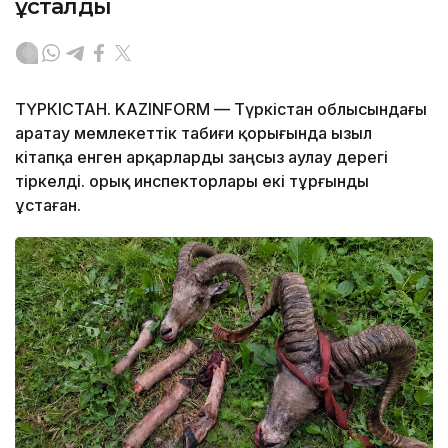
ұсталды
ТҮРКІСТАН. KAZINFORM — Түркістан облысындағы
Қаратау мемлекеттік табиғи қорығында Қызыл
кітапқа енген арқарларды заңсыз аулау дерегі
тіркелді. Қорық инспекторлары екі тұрғынды
ұстаған.