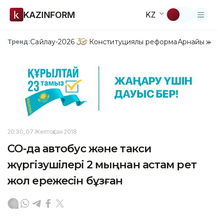
KAZINFORM
KZ
Сайлау-2026
Конституциялық реформа
Арнайы жо
Тренд:
20:30, 07 Желтоқсан 2018
СҚО-да автобус және такси
жүргізушілері 2 мыңнан астам рет
жол ережесін бұзған