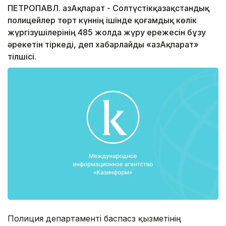
ПЕТРОПАВЛ. ҚазАқпарат - Солтүстікқазақстандық
полицейлер төрт күннің ішінде қоғамдық көлік
жүргізушілерінің 485 жолда жүру ережесін бұзу
әрекетін тіркеді, деп хабарлайды «ҚазАқпарат»
тілшісі.
Полиция департаменті баспасөз қызметінің