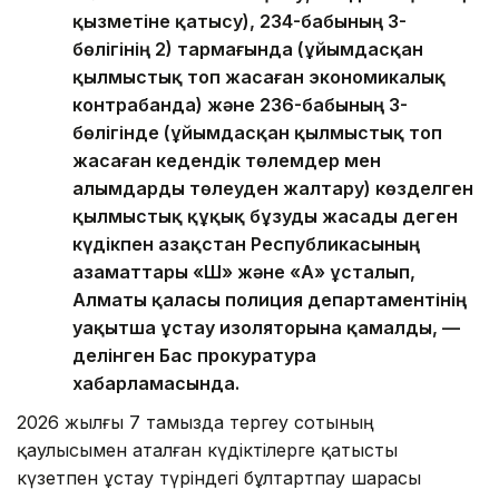
қызметіне қатысу), 234-бабының 3-
бөлігінің 2) тармағында (ұйымдасқан
қылмыстық топ жасаған экономикалық
контрабанда) және 236-бабының 3-
бөлігінде (ұйымдасқан қылмыстық топ
жасаған кедендік төлемдер мен
алымдарды төлеуден жалтару) көзделген
қылмыстық құқық бұзуды жасады деген
күдікпен Қазақстан Республикасының
азаматтары «Ш» және «А» ұсталып,
Алматы қаласы полиция департаментінің
уақытша ұстау изоляторына қамалды, —
делінген Бас прокуратура
хабарламасында.
2026 жылғы 7 тамызда тергеу сотының
қаулысымен аталған күдіктілерге қатысты
күзетпен ұстау түріндегі бұлтартпау шарасы