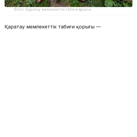
Фото: Қаратау мемлекеттік табиғи қорығы
Қаратау мемлекеттік табиғи қорығы —
Қазақстандағы ерекше қорғалатын табиғи
аумақтардың бірі. Жалпы аумағы 34 300 гектарды
қамтитын қорық 2004 жылы құрылған.
Қорық мәліметінше, жыл басынан бері табиғат
қорғау заңнамасының сақталуын қамтамасыз ету
мақсатында 103 рейд өткізілген. Нәтижесінде бір
браконьерлік дерек анықталып, қылмыстық іс
қозғалған.
Кезекті рейд барысында мемлекеттік
инспекторлар қорық аумағында заңсыз аң аулаған
Кентау қаласы Байылдыр ауылының екі тұрғынын
ұстаған.
Тексеру барысында олардан 2 жылқы, Қаратау