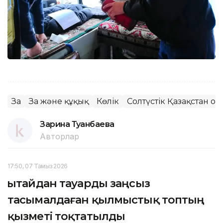
Заң
Заң және құқық
Көлік
Солтүстік Қазақстан о
Зарина Туғанбаева
Авторлар
17:50, 07 Тамыз 2026
Қытайдан тауарды заңсыз
тасымалдаған қылмыстық топтың
қызметі тоқтатылды