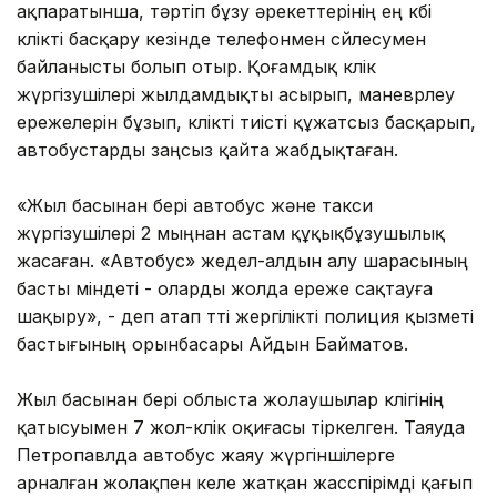
ақпаратынша, тәртіп бұзу әрекеттерінің ең көбі
көлікті басқару кезінде телефонмен сөйлесумен
байланысты болып отыр. Қоғамдық көлік
жүргізушілері жылдамдықты асырып, маневрлеу
ережелерін бұзып, көлікті тиісті құжатсыз басқарып,
автобустарды заңсыз қайта жабдықтаған.
«Жыл басынан бері автобус және такси
жүргізушілері 2 мыңнан астам құқықбұзушылық
жасаған. «Автобус» жедел-алдын алу шарасының
басты міндеті - оларды жолда ереже сақтауға
шақыру», - деп атап өтті жергілікті полиция қызметі
бастығының орынбасары Айдын Байматов.
Жыл басынан бері облыста жолаушылар көлігінің
қатысуымен 7 жол-көлік оқиғасы тіркелген. Таяуда
Петропавлда автобус жаяу жүргіншілерге
арналған жолақпен келе жатқан жасөспірімді қағып