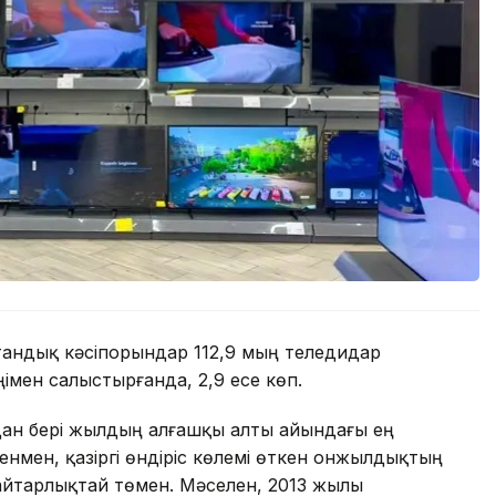
андық кәсіпорындар 112,9 мың теледидар
імен салыстырғанда, 2,9 есе көп.
дан бері жылдың алғашқы алты айындағы ең
генмен, қазіргі өндіріс көлемі өткен онжылдықтың
айтарлықтай төмен. Мәселен, 2013 жылы