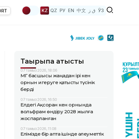
KZ
QZ
РУ
EN
中文
ق ز
ЎЗ
ORT
Тақырыпқа қатысты
07 тамыз 2026, 18:06
ҚМГ басшысы жаңадан ірі кен
орнын игеруге қатысты түсінік
берді
07 тамыз 2026, 16:50
Елдегі Ақсоран кен орнында
вольфрам өндіру 2028 жылға
жоспарланған
07 тамыз 2026, 11:08
Елімізде бір апта ішінде әлеуметтік