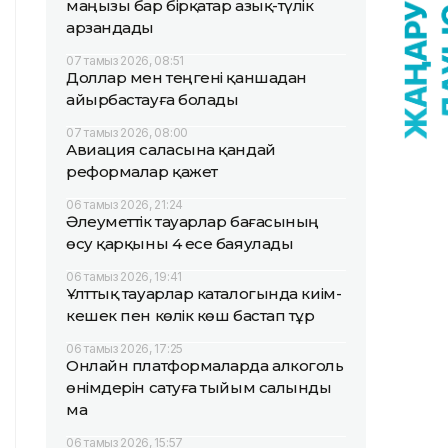
маңызы бар бірқатар азық-түлік
арзандады
07 тамыз 2026, 08:51
Доллар мен теңгені қаншадан
айырбастауға болады
07 тамыз 2026, 08:00
Авиация саласына қандай
реформалар қажет
06 тамыз 2026, 21:24
Әлеуметтік тауарлар бағасының
өсу қарқыны 4 есе баяулады
06 тамыз 2026, 19:41
Ұлттық тауарлар каталогында киім-
кешек пен көлік көш бастап тұр
06 тамыз 2026, 17:25
Онлайн платформаларда алкоголь
өнімдерін сатуға тыйым салынды
ма
06 тамыз 2026, 15:57