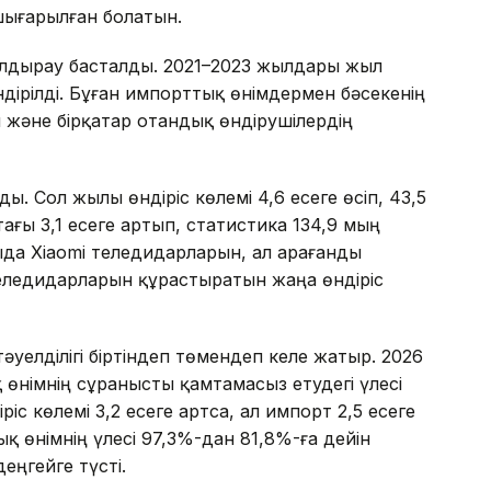
шығарылған болатын.
ұлдырау басталды. 2021–2023 жылдары жыл
ндірілді. Бұған импорттық өнімдермен бәсекенің
және бірқатар отандық өндірушілердің
. Сол жылы өндіріс көлемі 4,6 есеге өсіп, 43,5
тағы 3,1 есеге артып, статистика 134,9 мың
да Xiaomi теледидарларын, ал Қарағанды
ледидарларын құрастыратын жаңа өндіріс
әуелділігі біртіндеп төмендеп келе жатыр. 2026
німнің сұранысты қамтамасыз етудегі үлесі
ріс көлемі 3,2 есеге артса, ал импорт 2,5 есеге
қ өнімнің үлесі 97,3%-дан 81,8%-ға дейін
еңгейге түсті.