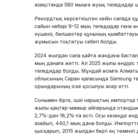
Қазақстанда 580 мыңға жуық теледидар 
Рекордтық көрсеткіштен кейін салада қ
сайын небәрі 9–12 мың теледидар ғана ө
күшеюі, бөлшектер құнының қымбаттауы 
жұмысын тоқтатуы себеп болды.
2024 жылдан сала қайта жандана басталды
мың данаға жетті. Ал 2025 жылы өндіріс 
теледидар болды. Мұндай өсімге Алматы
облысының Саран қаласында Samsung те
орындарының іске қосылуы әсер етті.
Сонымен бірге, ішкі нарықтың импортқа т
жылы қаңтар-мамыр айларында отандық ө
2,7%-дан 18,2%-ға өсті. Осы кезеңде өнді
азайып, 440,1 мың дана болды. Импортты
қысқарып, 2015 жылдан бергі ең төменгі д