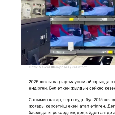
Фото: Мақсат Шағырбаев / Kazinform
2026 жылы қаңтар-маусым айларында от
өндірген. Бұл өткен жылдың сәйкес кезең
Сонымен қатар, зерттеуде бұл 2015 жыл
жоғары көрсеткіш екені атап өтілген. Де
басындағы рекордтық деңгейден әлі де 