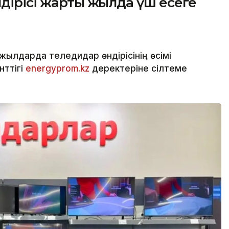
ндірісі жарты жылда үш есеге
жылдарда теледидар өндірісінің өсімі
нттігі
energyprom.kz
деректеріне сілтеме