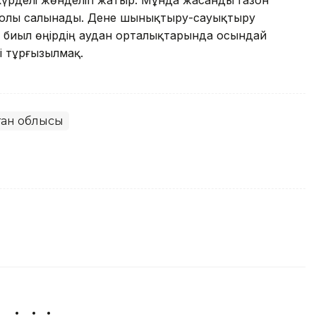
 күрделі жөнделіп жатыр. Мұнда жасанды газон
 жолы салынады. Дене шынықтыру-сауықтыру
ы биыл өңірдің аудан орталықтарында осындай
 тұрғызылмақ.
стан облысы