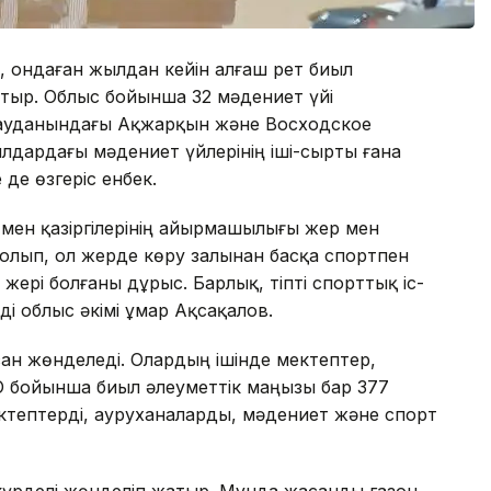
ше, ондаған жылдан кейін алғаш рет биыл
атыр. Облыс бойынша 32 мәдениет үйі
ауданындағы Ақжарқын және Восходское
ылдардағы мәдениет үйлерінің іші-сырты ғана
де өзгеріс енбек.
мен қазіргілерінің айырмашылығы жер мен
болып, ол жерде көру залынан басқа спортпен
жері болғаны дұрыс. Барлық, тіпті спорттық іс-
і облыс әкімі Құмар Ақсақалов.
ан жөнделеді. Олардың ішінде мектептер,
О бойынша биыл әлеуметтік маңызы бар 377
тептерді, ауруханаларды, мәдениет және спорт