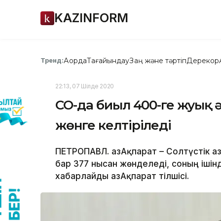
KAZINFORM
Ақорда
Тағайындау
Заң және тәртіп
Дерекқор
Тренд:
22:13, 07 Шілде 2020
СҚО-да биыл 400-ге жуық
жөнге келтіріледі
ПЕТРОПАВЛ. ҚазАқпарат – Солтүстік 
бар 377 нысан жөнделеді, соның ішін
хабарлайды ҚазАқпарат тілшісі.