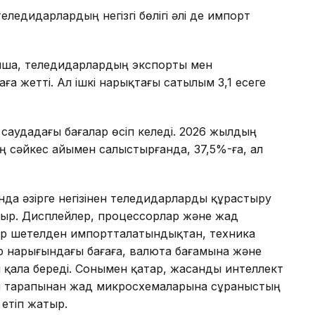
еледидарлардың негізгі бөлігі әлі де импорт
ша, теледидарлардың экспорты мен
аға жетті. Ал ішкі нарықтағы сатылым 3,1 есеге
саудадағы бағалар өсіп келеді. 2026 жылдың
 сәйкес айымен салыстырғанда, 37,5%-ға, ал
нда әзірге негізінен теледидарларды құрастыру
отыр. Дисплейлер, процессорлар және жад
ер шетелден импортталатындықтан, техника
 нарығындағы бағаға, валюта бағамына және
 қала береді. Сонымен қатар, жасанды интеллект
ы тарапынан жад микросхемаларына сұраныстың
етіп жатыр.