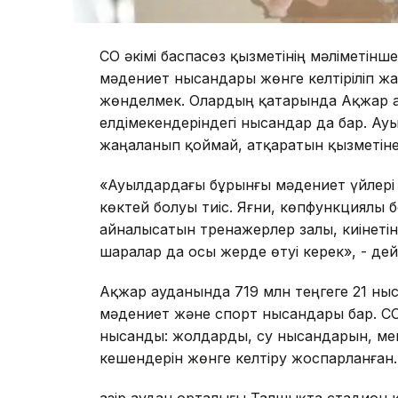
СҚО әкімі баспасөз қызметінің мәліметін
мәдениет нысандары жөнге келтіріліп ж
жөнделмек. Олардың қатарында Ақжар 
елдімекендеріндегі нысандар да бар. Ау
жаңаланып қоймай, атқаратын қызметіне 
«Ауылдардағы бұрынғы мәдениет үйлері 
көктей болуы тиіс. Яғни, көпфункциялы 
айналысатын тренажерлер залы, киінетін 
шаралар да осы жерде өтуі керек», - дейд
Ақжар ауданында 719 млн теңгеге 21 ныс
мәдениет және спорт нысандары бар. СҚ
нысанды: жолдарды, су нысандарын, мек
кешендерін жөнге келтіру жоспарланған.