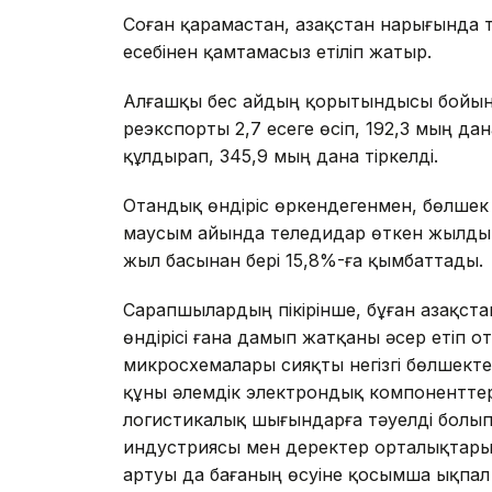
Соған қарамастан, Қазақстан нарығында т
есебінен қамтамасыз етіліп жатыр.
Алғашқы бес айдың қорытындысы бойын
реэкспорты 2,7 есеге өсіп, 192,3 мың дан
құлдырап, 345,9 мың дана тіркелді.
Отандық өндіріс өркендегенмен, бөлшек 
маусым айында теледидар өткен жылдың
жыл басынан бері 15,8%-ға қымбаттады.
Сарапшылардың пікірінше, бұған Қазақста
өндірісі ғана дамып жатқаны әсер етіп 
микросхемалары сияқты негізгі бөлшект
құны әлемдік электрондық компоненттер
логистикалық шығындарға тәуелді болып
индустриясы мен деректер орталықтар
артуы да бағаның өсуіне қосымша ықпал 