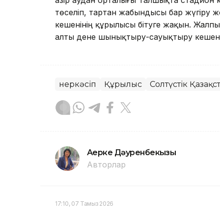
Қазір аудан орталығы Талшықта стадион
төселіп, тартан жабындысы бар жүгіру
кешенінің құрылысы бітуге жақын. Жалп
алты дене шынықтыру-сауықтыру кешені
Өнеркәсіп
Құрылыс
Солтүстік Қазақ
Ақерке Дәуренбекқызы
Авторлар
17:10, 07 Тамыз 2026