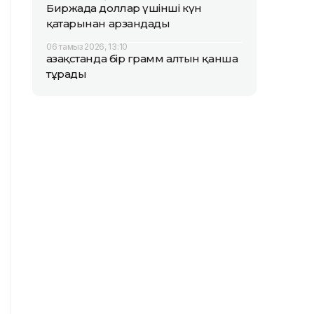
Биржада доллар үшінші күн
қатарынан арзандады
06 тамыз 2026, 13:10
Қазақстанда бір грамм алтын қанша
тұрады