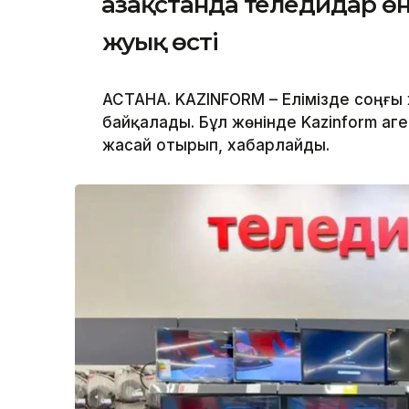
Қазақстанда теледидар ө
жуық өсті
АСТАНА. KAZINFORM – Елімізде соңғы 
байқалады. Бұл жөнінде Kazinform аге
жасай отырып, хабарлайды.