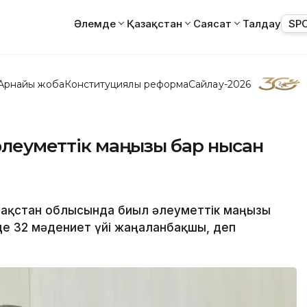
Әлемде
Қазақстан
Саясат
Талдау
SP
Арнайы жоба
Конституциялық реформа
Сайлау-2026
 әлеуметтік маңызы бар нысан
Қазақстан облысында биыл әлеуметтік маңызы
де 32 мәдениет үйі жаңаланбақшы, деп