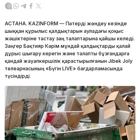
АСТАНА. KAZINFORM — Пәтерді жөндеу кезінде
шыққан құрылыс қалдықтарын ауладағы қоқыс
жәшіктеріне тастау заң талаптарына қайшы келеді.
Заңгер Бақтияр Кәрім мұндай қалдықтарды қалай
дұрыс шығару керегін және талапты бұзғандарға
қандай жауапкершілік қарастырылғанын Jibek Joly
телеарнасының «Бүгін LIVE» бағдарламасында
түсіндірді.