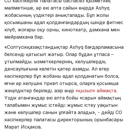
СҚО кәсіпкерлік палатасы баспасөз қызметінің
мәліметінше, әр екі апта сайын өңірде Ashyq
жобасының үздіктері анықталады. Бұл жолы
қосымшаны адал қолданғандардың ішінде фитнес
клуб, жоғары оқу орны, кинотеатр, дәмхана мен
мейрамхана бар.
«Солтүсікқазақстандықтар Ashyq бағдарламасына
белсенді қатысып жатыр. Олар бұдан ұтпаса –
ұтылмайды. Қызметкерлерінің, келушілердің
денсаулығына келетін қатер азаяды. Ал егер
кәсіпкерлер бұл жобаны адал қолданатын болса,
яғни әр келушіні тіркеп отырса, оларға қосымша
жеңілдіктер беріледі. Қазір өңір
«қызыл» аймақта
.
Үздік атанғандар екі апта бойы «сары» аймақтың
талабымен жұмыс істейді: жұмыс істеу уақытын
және келушілер санын ұлғайта алады», - дейді СҚО
кәсіпкерлер палатасы директорының орынбасары
Марат Исқаков.