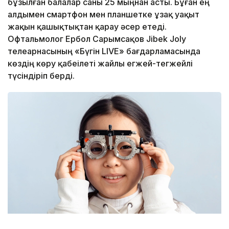
бұзылған балалар саны 25 мыңнан асты. Бұған ең
алдымен смартфон мен планшетке ұзақ уақыт
жақын қашықтықтан қарау әсер етеді.
Офтальмолог Ербол Сарымсақов Jibek Joly
телеарнасының «Бүгін LIVE» бағдарламасында
көздің көру қабеілеті жайлы егжей-тегжейлі
түсіндіріп берді.