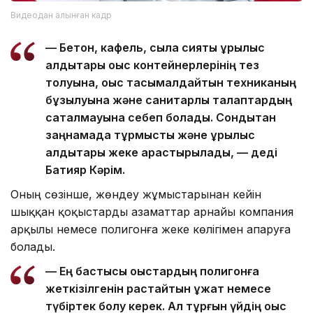
Видеодан алынған кадр
— Бетон, кафель, сылақ сияқты құрылыс
қалдықтары қоқыс контейнерлерінің тез
толуына, қоқыс тасымалдайтын техниканың
бұзылуына және санитарлық талаптардың
сақталмауына себеп болады. Сондықтан
заңнамада тұрмыстық және құрылыс
қалдықтары жеке қарастырылады, — деді
Бақтияр Кәрім.
Оның сөзінше, жөндеу жұмыстарынан кейін
шыққан қоқыстарды азаматтар арнайы компания
арқылы немесе полигонға жеке көлігімен апаруға
болады.
— Ең бастысы қоқыстардың полигонға
жеткізілгенін растайтын құжат немесе
түбіртек болу керек. Ал тұрғын үйдің қоқыс