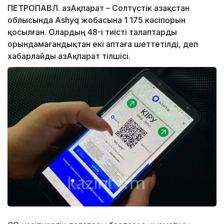
ПЕТРОПАВЛ. ҚазАқпарат – Солтүстік Қазақстан
облысында Ashyq жобасына 1 175 кәсіпорын
қосылған. Олардың 48-і тиісті талаптарды
орындамағандықтан екі аптаға шеттетілді, деп
хабарлайды ҚазАқпарат тілшісі.