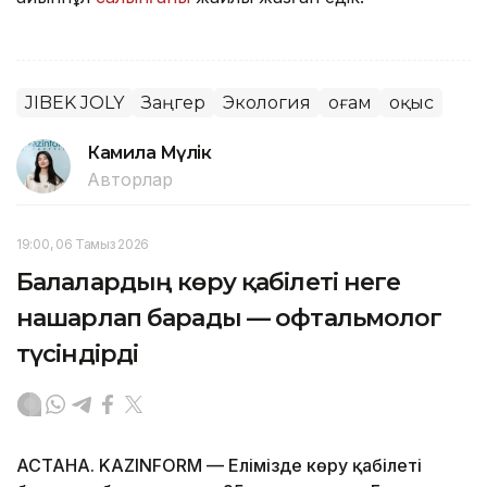
JIBEK JOLY
Заңгер
Экология
Қоғам
Қоқыс
Камила Мүлік
Авторлар
19:00, 06 Тамыз 2026
Балалардың көру қабілеті неге
нашарлап барады — офтальмолог
түсіндірді
АСТАНА. KAZINFORM — Елімізде көру қабілеті