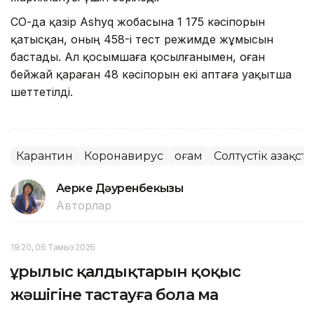
СҚО-да қазір Ashyq жобасына 1 175 кәсіпорын
қатысқан, оның 458-і тест режимде жұмысын
бастады. Ал қосымшаға қосылғанымен, оған
бейжай қараған 48 кәсіпорын екі аптаға уақытша
шеттетілді.
Карантин
Коронавирус
Қоғам
Солтүстік Қазақс
Ақерке Дәуренбекқызы
Авторлар
19:20, 06 Тамыз 2026
Құрылыс қалдықтарын қоқыс
жәшігіне тастауға бола ма