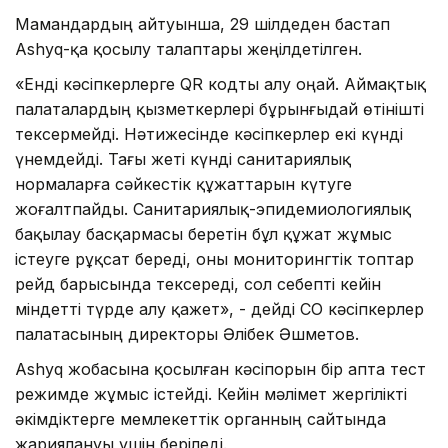
Мамандардың айтуынша, 29 шілдеден бастап
Ashyq-қа қосылу талаптары жеңілдетілген.
«Енді кәсіпкерлерге QR кодты алу оңай. Аймақтық
палаталардың қызметкерлері бұрынғыдай өтінішті
тексермейді. Нәтижесінде кәсіпкерлер екі күнді
үнемдейді. Тағы жеті күнді санитариялық
нормаларға сәйкестік құжаттарын күтуге
жоғалтпайды. Санитариялық-эпидемиологиялық
бақылау басқармасы беретін бұл құжат жұмыс
істеуге рұқсат береді, оны мониторингтік топтар
рейд барысында тексереді, сол себепті кейін
міндетті түрде алу қажет», - дейді СҚО кәсіпкерлер
палатасының директоры Әлібек Әшметов.
Ashyq жобасына қосылған кәсіпорын бір апта тест
режимде жұмыс істейді. Кейін мәлімет жергілікті
әкімдіктерге мемлекеттік органның сайтында
жариялануы үшін беріледі.