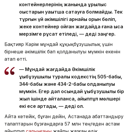
контейнерлерінің жанында құрылыс
қоқыстарын уақытша сақтауға болмайды. Тек
тұрғын үй әкімшілігі арнайы орын бөліп,
жеке контейнер қойған жағдайда ғана қысқа
мерзімге рұқсат етіледі, — деді заңгер.
Бақтияр Кәрім мұндай құқықбұзушылық үшін
бірнеше әкімшілік бап қолданылуы мүмкін екенін
атап өтті.
— Мұндай жағдайда Әкімшілік
құқықбұзушылық туралы кодекстің 505-бабы,
344-бабы және 434-2-бабы қолданылуы
мүмкін. Егер дәл осындай құқықбұзушылық бір
жыл ішінде қайталанса, айыппұл мөлшері
екі есе артады, — деді ол.
Айта кетейік, бұған дейін, Астанада абаттандыру
талаптарын бұзғандарға 57 млн теңгеден астам
айыппұл
салынғаны
жайлы жазған едік.