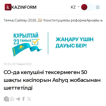
KAZINFORM
KZ
Сайлау-2026
Конституциялық реформа
Арнайы жо
Тренд:
13:33, 02 Тамыз 2021
СҚО-да келушіні тексермеген 50
шақты кәсіпорын Ashyq жобасынан
шеттетілді