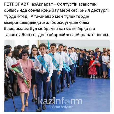
ПЕТРОПАВЛ. ҚазАқпарат – Солтүстік Қазақстан
облысында соңғы қоңырау мерекесі биыл дәстүрлі
түрде өтеді. Ата-аналар мен түлектердің
ысырапшылдыққа жол бермеуі үшін білім
басқармасы бұл мейрамға қатысты бірқатар
талапты бекітті, деп хабарлайды ҚазАқпарат тілшісі.