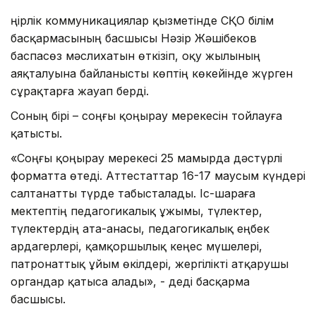
Өңірлік коммуникациялар қызметінде СҚО білім
басқармасының басшысы Нәзір Жәшібеков
баспасөз мәслихатын өткізіп, оқу жылының
аяқталуына байланысты көптің көкейінде жүрген
сұрақтарға жауап берді.
Соның бірі – соңғы қоңырау мерекесін тойлауға
қатысты.
«Соңғы қоңырау мерекесі 25 мамырда дәстүрлі
форматта өтеді. Аттестаттар 16-17 маусым күндері
салтанатты түрде табысталады. Іс-шараға
мектептің педагогикалық ұжымы, түлектер,
түлектердің ата-анасы, педагогикалық еңбек
ардагерлері, қамқоршылық кеңес мүшелері,
патронаттық ұйым өкілдері, жергілікті атқарушы
органдар қатыса алады», - деді басқарма
басшысы.