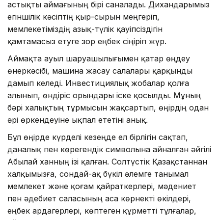
астықты аймағының бірі саналады. Дихандарымыз
егіншілік кәсіптің қыр-сырын меңгеріп,
мемлекетіміздің азық-түлік қауіпсіздігін
қамтамасыз етуге зор еңбек сіңіріп жүр.
Аймақта ауыл шаруашылығымен қатар өңдеу
өнеркәсібі, машина жасау салалары қарқынды
дамып келеді. Инвестициялық жобалар қолға
алынып, өндіріс орындары іске қосылды. Мұның
бәрі халықтың тұрмысын жақсартып, өңірдің одан
әрі өркендеуіне ықпал ететіні анық.
Бұл өңірде күрделі кезеңде ел бірлігін сақтап,
даналық пен көрегендік символына айналған әйгілі
Абылай ханның ізі қалған. Солтүстік Қазақстаннан
халқымызға, сондай-ақ бүкіл әлемге танымал
мемлекет және қоғам қайраткерлері, мәдениет
пен әдебиет саласының аса көрнекті өкілдері,
еңбек ардагерлері, көптеген құрметті тұлғалар,