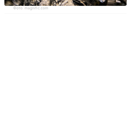
Фото: magnific.com
Құжатқа сәйкес, бекітілген қорлар негізінде кенішті
пайдалану мерзімі 16 жыл. Оның ішінде кәсіпорын
13 жыл бойы жылына 1 млн тонна кен өндіру
жобалық қуатымен жұмыс істейді. Кен орнын
игеруге бөлінген жер қойнауы учаскесінің жалпы
ауданы 4,499 шаршы шақырым.
— Кеніштің жалпы өндірістік қуаты жылына
1 млн тонна болып белгіленген, кейін
өндіріс көлемі біртіндеп төмендейді.
Жобалау кезінде қабылданған қорлар
негізінде кеніштің пайдалану мерзімі 16
жыл. Оның ішінде белгіленген қуатпен
(жылына 1 млн тонна) кен өндіру
жұмыстары басталған күннен бастап 13
жыл жұмыс істейді, — делінген құжатта.