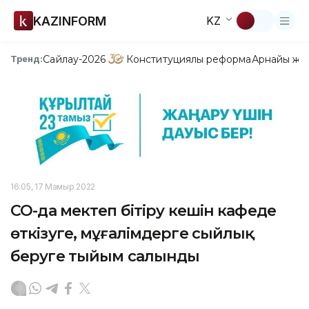
KAZINFORM
KZ
Сайлау-2026
Конституциялық реформа
Арнайы жо
Тренд:
16:05, 17 Мамыр 2022
СҚО-да мектеп бітіру кешін кафеде
өткізуге, мұғалімдерге сыйлық
беруге тыйым салынды