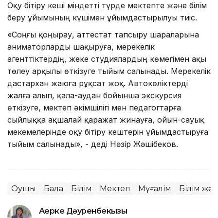
Оқу бітіру кеші міндетті түрде мектепте және білім
беру ұйымының күшімен ұйымдастырылуы тиіс.
«Соңғы қоңырау, аттестат тапсыру шараларына
аниматорларды шақыруға, мерекелік
агенттіктердің, жеке студиялардың көмегімен ақы
төлеу арқылы өткізуге тыйым салынады. Мерекелік
дастархан жаюға рұқсат жоқ. Автокөліктерді
жалға алып, қала-аудан бойынша экскурсия
өткізуге, мектеп әкімшілігі мен педагогтарға
сыйлыққа ақшалай қаражат жинауға, ойын-сауық
мекемелерінде оқу бітіру кештерін ұйымдастыруға
тыйым салынады», - деді Нәзір Жәшібеков.
Оқушы
Бала
Білім
Мектеп
Мұғалім
Білім жә
Ақерке Дәуренбекқызы