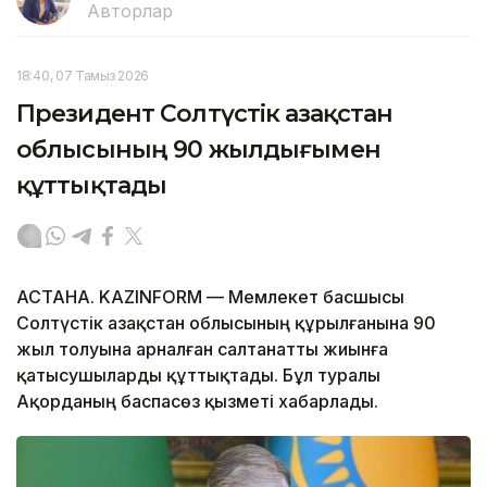
Авторлар
18:40, 07 Тамыз 2026
Президент Солтүстік Қазақстан
облысының 90 жылдығымен
құттықтады
АСТАНА. KAZINFORM — Мемлекет басшысы
Солтүстік Қазақстан облысының құрылғанына 90
жыл толуына арналған салтанатты жиынға
қатысушыларды құттықтады. Бұл туралы
Ақорданың баспасөз қызметі хабарлады.