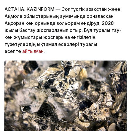
АСТАНА. KAZINFORM — Солтүстік Қазақстан және
Ақмола облыстарының аумағында орналасқан
Ақсоран кен орнында вольфрам өндіруді 2028
жылы бастау жоспарланып отыр. Бұл туралы тау-
кен жұмыстары жоспарына енгізілетін
түзетулердің ықтимал әсерлері туралы
есепте
айтылған
.