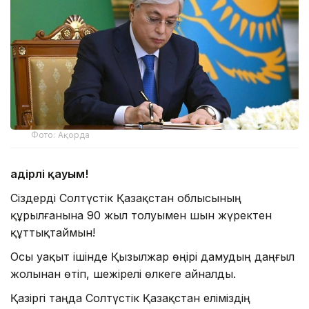
Фото: Ақорда
Қадірлі қауым!
Сіздерді Солтүстік Қазақстан облысының
құрылғанына 90 жыл толуымен шын жүректен
құттықтаймын!
Осы уақыт ішінде Қызылжар өңірі дамудың даңғыл
жолынан өтіп, шежірелі өлкеге айналды.
Қазіргі таңда Солтүстік Қазақстан еліміздің