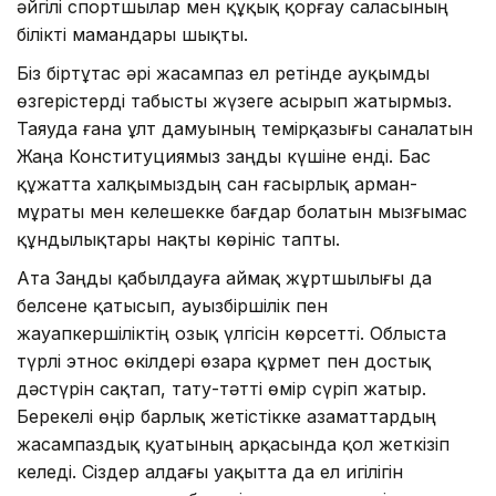
әйгілі спортшылар мен құқық қорғау саласының
білікті мамандары шықты.
Біз біртұтас әрі жасампаз ел ретінде ауқымды
өзгерістерді табысты жүзеге асырып жатырмыз.
Таяуда ғана ұлт дамуының темірқазығы саналатын
Жаңа Конституциямыз заңды күшіне енді. Бас
құжатта халқымыздың сан ғасырлық арман-
мұраты мен келешекке бағдар болатын мызғымас
құндылықтары нақты көрініс тапты.
Ата Заңды қабылдауға аймақ жұртшылығы да
белсене қатысып, ауызбіршілік пен
жауапкершіліктің озық үлгісін көрсетті. Облыста
түрлі этнос өкілдері өзара құрмет пен достық
дәстүрін сақтап, тату-тәтті өмір сүріп жатыр.
Берекелі өңір барлық жетістікке азаматтардың
жасампаздық қуатының арқасында қол жеткізіп
келеді. Сіздер алдағы уақытта да ел игілігін