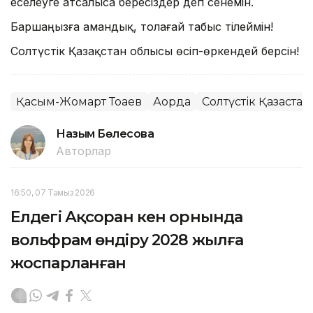
еселеуге атсалыса бересіздер деп сенемін.
Баршаңызға амандық, толағай табыс тілеймін!
Солтүстік Қазақстан облысы өсіп-өркендей берсін!
Қасым-Жомарт Тоқаев
Ақорда
Солтүстік Қазақста
Назым Бөлесова
Авторлар
16:50, 07 Тамыз 2026
Елдегі Ақсоран кен орнында
вольфрам өндіру 2028 жылға
жоспарланған