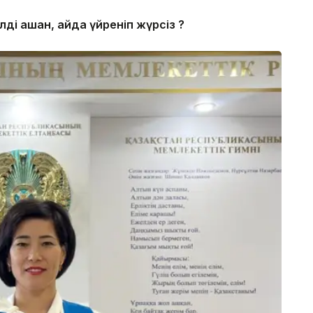
лді қашан, қайда үйреніп жүрсіз ?