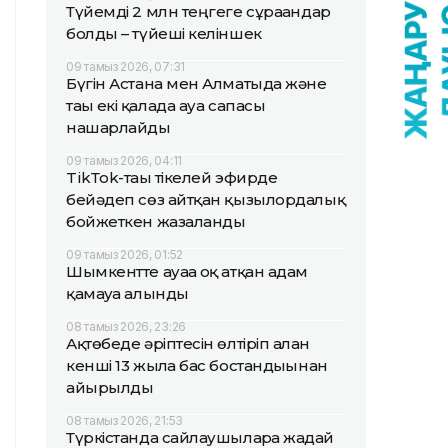
Түйемді 2 млн теңгеге сұрағандар
болды – түйеші келіншек
09 тамыз 2026, 07:31
Бүгін Астана мен Алматыда және
тағы екі қалада ауа сапасы
нашарлайды
09 тамыз 2026, 04:11
TikТok-тағы тікелей эфирде
бейәдеп сөз айтқан қызылордалық
бойжеткен жазаланды
09 тамыз 2026, 01:52
Шымкентте ауаға оқ атқан адам
қамауға алынды
08 тамыз 2026, 23:26
Ақтөбеде әріптесін өлтіріп алған
кенші 13 жылға бас бостандығынан
айырылды
08 тамыз 2026, 21:53
Түркістанда сайлаушыларға жағдай