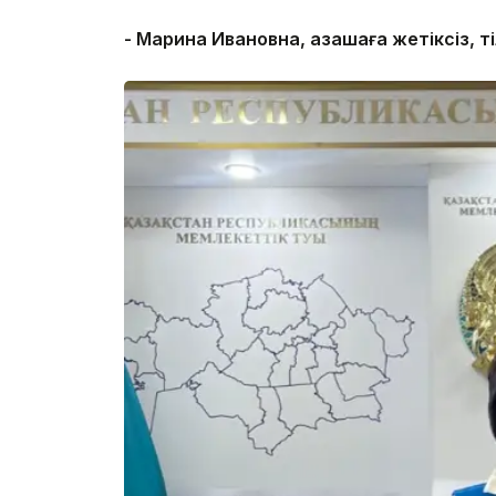
- Марина Ивановна, қазақшаға жетіксіз, ті