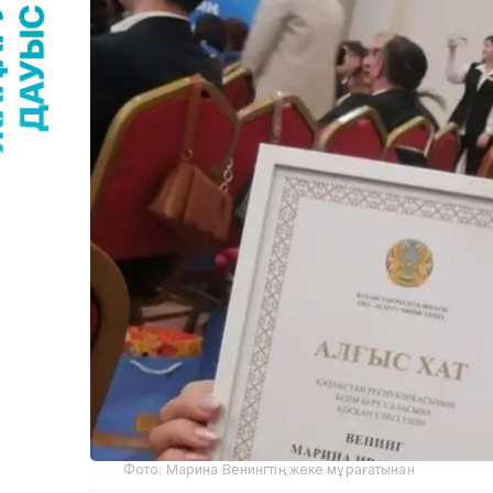
Фото: Марина Венингтің жеке мұрағатынан