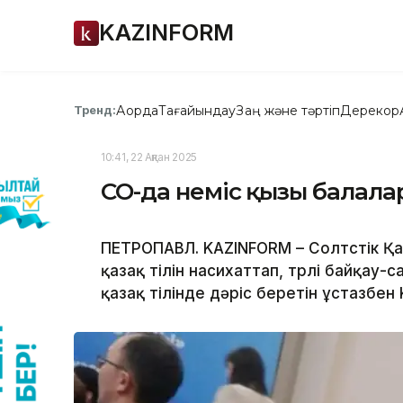
KAZINFORM
Ақорда
Тағайындау
Заң және тәртіп
Дерекқор
Тренд:
10:41, 22 Ақпан 2025
СҚО-да неміс қызы балал
ПЕТРОПАВЛ. KAZINFORM – Солтүстік Қ
қазақ тілін насихаттап, түрлі байқау-
қазақ тілінде дәріс беретін ұстазбен 