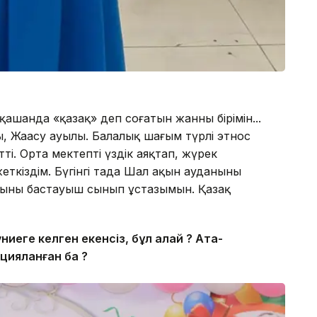
қашанда «қазақ» деп соғатын жанның бірімін...
, Жаңасу ауылы. Балалық шағым түрлі этнос
ті. Орта мектепті үздік аяқтап, жүрек
кіздім. Бүгінгі таңда Шал ақын ауданының
ының бастауыш сынып ұстазымын. Қазақ
үниеге келген екенсіз, бұл қалай ? Ата-
ацияланған ба ?