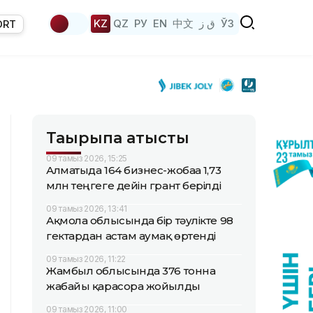
KZ
QZ
РУ
EN
中文
ق ز
ЎЗ
ORT
Тақырыпқа қатысты
09 тамыз 2026, 15:25
Алматыда 164 бизнес-жобаға 1,73
млн теңгеге дейін грант берілді
09 тамыз 2026, 13:41
Ақмола облысында бір тәулікте 98
гектардан астам аумақ өртенді
09 тамыз 2026, 11:22
Жамбыл облысында 376 тонна
жабайы қарасора жойылды
09 тамыз 2026, 11:00