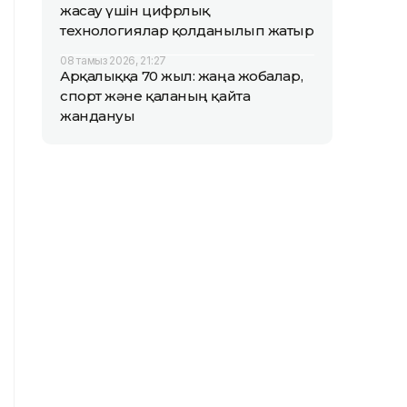
жасау үшін цифрлық
технологиялар қолданылып жатыр
08 тамыз 2026, 21:27
Арқалыққа 70 жыл: жаңа жобалар,
спорт және қаланың қайта
жандануы