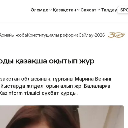
Әлемде
Қазақстан
Саясат
Талдау
SP
Арнайы жоба
Конституциялық реформа
Сайлау-2026
арды қазақша оқытып жүр
азақстан облысының тұрғыны Марина Венинг
сайыстарда жүлделі орын алып жүр. Балаларға
Kazinform тілшісі сұхбат құрды.