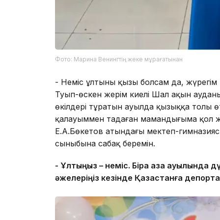
Фото: Марина Венингтің жеке мұрағатынан
- Неміс ұлтының қызы болсам да, жүрегім 
Туып-өскен жерім киелі Шал ақын ауданы
өкілдері тұратын ауылда қызыққа толы өт
қалауыммен таңдаған мамандығыма қол жет
Е.А.Бөкетов атындағы мектеп-гимназияс
сыныбына сабақ беремін.
- Ұлтыңыз – неміс. Бірақ қазақ ауылында д
әжелеріңіз кезінде Қазақстанға депорт