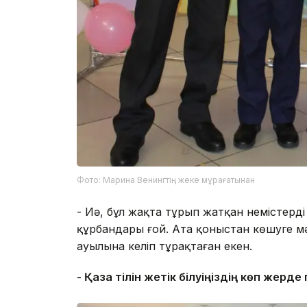
Фото: Марина Венингтің жеке мұрағатынан
- Иә, бұл жақта тұрып жатқан немістердің
құрбандары ғой. Ата қоныстан көшуге мә
ауылына келіп тұрақтаған екен.
- Қазақ тілін жетік білуіңіздің көп жерд