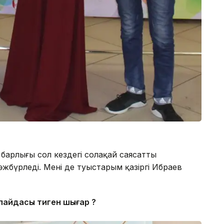
 барлығы сол кездегі солақай саясаттың
жбүрледі. Менің де туыстарым қазіргі Ибраев
е пайдасы тиген шығар ?