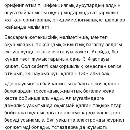
брифинг өткізіп, инфекциялық аурулардың алдын
алуға байланысты оқу орындарында атқарылып
жатқан санитарлық-эпидемиологиялық іс-шаралар
жайында мәлім етті.
Басқарма жетекшісінің мәліметінше, мектеп
оқушыларын тоқсандық жиынтық бағалау алдағы
екі-үш күнде толық аяқталуы қажет. Алайда, бір
күнде тест жұмыстарының саны 3-4 аспауы
қажет. Сол себепті қамқоршылық кеңеспен келісе
отырып, 14 наурыз күні қалған ТЖБ алынбақ.
«Денсаулығына байланысты сабақтан жиі қалған
балалардан тоқсандық жиынтық бағалау жеке
кесте бойынша алынады. Ал мұғалімдерге
демалыс уақытында оқылмай қалған тақырыптар
бойынша оқушыларға тапсырмаларды қашықтан
беруді ұсынамыз. Бұл уақытта электронды журнал
қолжетімді болады. Ұстаздарға да жұмысты