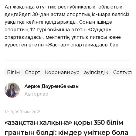
Ал жақында өтуі тиіс республикалық, облыстық
деңгейдегі 30-дан астам спорттық іс-шара белгісіз
уақытқа кейінге қалдырылды. Соның ішінде
спорттың 12 түрі бойынша өтетін «Сұңқар»
спартакиадасы, мектептің ұлттық лигасы және
күрестен өтетін «Жастар» спартакиадасы бар.
Білім
Спорт
Коронавирус
Қауіпсіздік
Солтүсті
Ақерке Дәуренбекқызы
Авторлар
13:18, 09 Тамыз 2026
«Қазақстан халқына» қоры 350 білім
грантын бөлді: кімдер үміткер бола