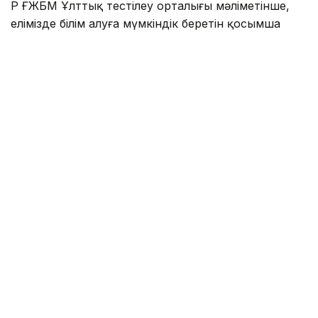
ҚР ҒЖБМ Ұлттық тестілеу орталығы мәліметінше,
елімізде білім алуға мүмкіндік беретін қосымша
қолдау түрлері бар:
2392 грант – жергілікті атқарушы органдардан;
2 мыңнан астам грант – қазақстандық жоғары оқу
орындарынан;
350 грант – «Қазақстан халқына» қорынан.
Бұдан бөлек, KAZENERGY, «Қазатомөнеркәсіп»
және басқа да қорлар мен компаниялардың білім
беру бағдарламалары бар.
Сонымен қатар университеттер оқу ақысына
жеңілдіктер мен атаулы стипендиялар ұсынады.
Сондықтан мемлекеттік грантқа түсе алмаған
болсаңыз, мүмкіндіктерді мұқият зерттеңіз:
университеттерге, әкімдіктерге, қорлар мен
компанияларға хабарласып, қосымша гранттарға