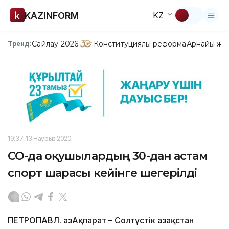
KAZINFORM
KZ
Сайлау-2026
Конституциялық реформа
Арнайы жо
Тренд:
19:37, 13 Наурыз 2020
СҚО-да оқушылардың 30-дан астам
спорт шарасы кейінге шегерілді
ПЕТРОПАВЛ. ҚазАқпарат – Солтүстік Қазақстан