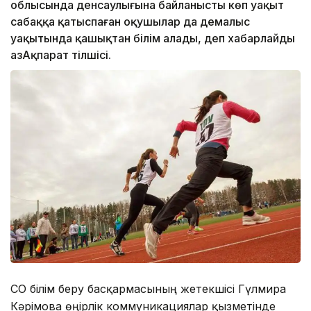
облысында денсаулығына байланысты көп уақыт
сабаққа қатыспаған оқушылар да демалыс
уақытында қашықтан білім алады, деп хабарлайды
ҚазАқпарат тілшісі.
СҚО білім беру басқармасының жетекшісі Гүлмира
Кәрімова өңірлік коммуникациялар қызметінде