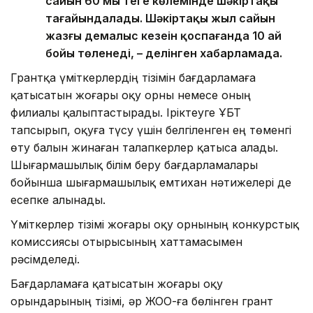
сайын 60 мың теңге көлемінде шәкіртақы
тағайындалады. Шәкіртақы жыл сайын
жазғы демалыс кезеңін қоспағанда 10 ай
бойы төленеді, – делінген хабарламада.
Грантқа үміткерлердің тізімін бағдарламаға
қатысатын жоғары оқу орны немесе оның
филиалы қалыптастырады. Іріктеуге ҰБТ
тапсырып, оқуға түсу үшін белгіленген ең төменгі
өту балын жинаған талапкерлер қатыса алады.
Шығармашылық білім беру бағдарламалары
бойынша шығармашылық емтихан нәтижелері де
есепке алынады.
Үміткерлер тізімі жоғары оқу орнының конкурстық
комиссиясы отырысының хаттамасымен
рәсімделеді.
Бағдарламаға қатысатын жоғары оқу
орындарының тізімі, әр ЖОО-ға бөлінген грант