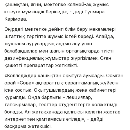
қашықтан, яғни, мектепке келмей-ақ жұмыс
істеуге мүмкіндік беріледі», - деді Гүлмира
Кәрімова.
Өңірдегі мектепке дейінгі білім беру мекемелері
штаттық тәртіпте жұмыс істей береді. Алайда,
жұқпалы аурулардың алдын алу үшін
балабақшалар мен шағын орталықтарда тиісті
дезинфекциялық жұмыстар жүргізілмек. Оған
қажетті препараттар жеткілікті.
«Колледждер қашықтан оқытуға ауысады. Осыған
орай «Сова» ақпараттық-сараптамалық жүйесін
іске қостық. Оқытушылардың жеке кабинеттері
құрылды. Онда барлығы – лекциялар,
тапсырмалар, тесттер студенттерге қолжетімді
болады. Ал жатақханада қалғысы келетін жастар
интернетпен қамтамасыз етіледі», - дейді
басқарма жетекшісі.