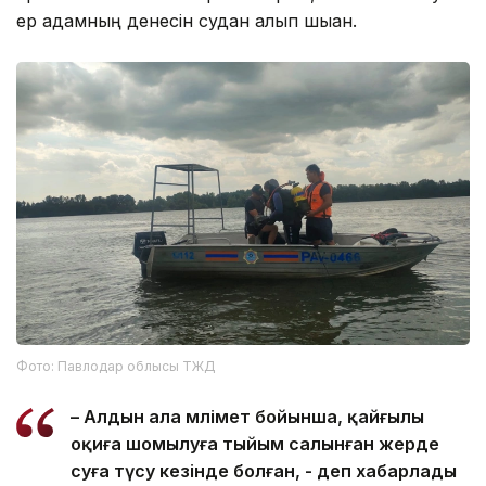
ер адамның денесін судан алып шыққан.
Фото: Павлодар облысы ТЖД
– Алдын ала мәлімет бойынша, қайғылы
оқиға шомылуға тыйым салынған жерде
суға түсу кезінде болған, - деп хабарлады