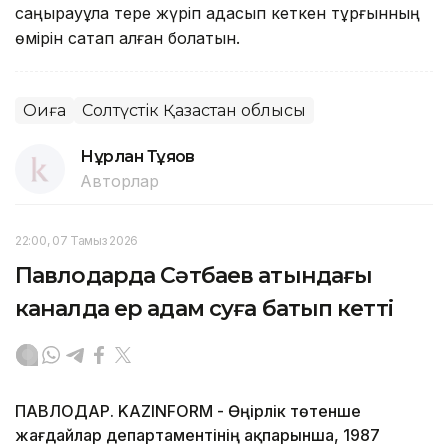
саңырауқұлақ тере жүріп адасып кеткен тұрғынның
өмірін сақтап қалған болатын.
Оқиға
Солтүстік Қазақстан облысы
Нұрлан Тұяқов
Авторлар
22:00, 07 Тамыз 2026
Павлодарда Сәтбаев атындағы
каналда ер адам суға батып кетті
ПАВЛОДАР. KAZINFORM - Өңірлік төтенше
жағдайлар департаментінің ақпарынша, 1987