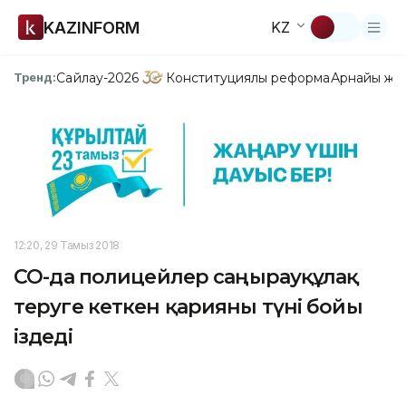
KAZINFORM
KZ
Сайлау-2026
Конституциялық реформа
Арнайы жо
Тренд:
12:20, 29 Тамыз 2018
СҚО-да полицейлер саңырауқұлақ
теруге кеткен қарияны түні бойы
іздеді