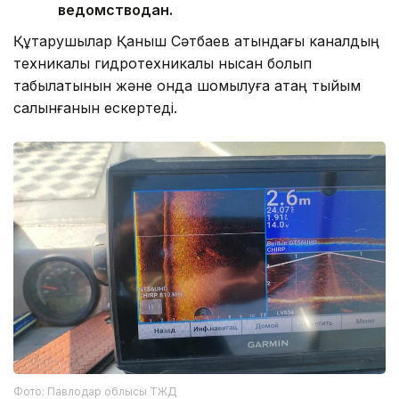
ведомстводан.
Құтқарушылар Қаныш Сәтбаев атындағы каналдың
техникалық гидротехникалық нысан болып
табылатынын және онда шомылуға қатаң тыйым
салынғанын ескертеді.
Фото: Павлодар облысы ТЖД