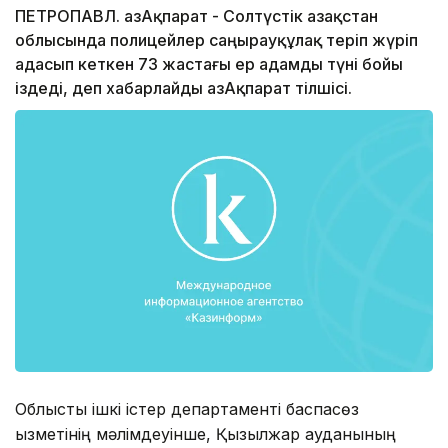
ПЕТРОПАВЛ. ҚазАқпарат - Солтүстік Қазақстан
облысында полицейлер саңырауқұлақ теріп жүріп
адасып кеткен 73 жастағы ер адамды түні бойы
іздеді, деп хабарлайды ҚазАқпарат тілшісі.
Облыстық ішкі істер департаменті баспасөз
қызметінің мәлімдеуінше, Қызылжар ауданының