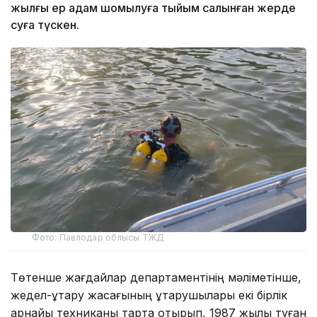
жылғы ер адам шомылуға тыйым салынған жерде
суға түскен.
Фото: Павлодар облысы ТЖД
Төтенше жағдайлар департаментінің мәліметінше,
жедел-құтқару жасағының құтқарушылары екі бірлік
арнайы техниканы тарта отырып, 1987 жылы туған