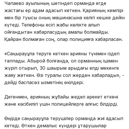
Чапаево ауылының шетіндегі орманда егде
жастағы ер адам адасып кеткен. Қарияның кемпірі
мен бір туысы оның машинасына келіп кешке дейін
күтеді. Телефоны есігі жабық көлікте қалып
қойғандықтан хабарласудың амалы болмайды.
Қайран болмаған соң, олар полицияға хабарласқан.
«Саңырауқұлақ теруге кеткен қарияны түнімен іздеп
таппадық. Абырой болғанда, ол орманның ішімен
жүріп отырып, 30 шақырым арыдағы елді мекенге
жаяу жеткен. Өзі туралы сол жерден хабарлады», -
дейді баспасөз қызметінің өкілдері.
Дегенмен, қарияның жұбайы жедел әрекет еткені
және кәсібилігі үшін полицейлерге алғыс білдірді.
Өңірде саңырауқұлақ терушілер орманда жиі адасып
кетеді. Өткен демалыс күндері құтқарушылар