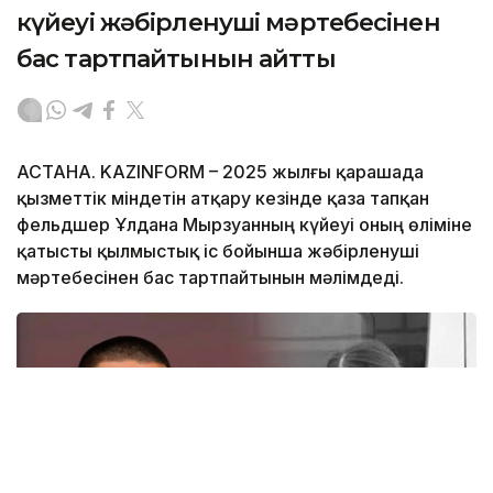
күйеуі жәбірленуші мәртебесінен
бас тартпайтынын айтты
АСТАНА. KAZINFORM – 2025 жылғы қарашада
қызметтік міндетін атқару кезінде қаза тапқан
фельдшер Ұлдана Мырзуанның күйеуі оның өліміне
қатысты қылмыстық іс бойынша жәбірленуші
мәртебесінен бас тартпайтынын мәлімдеді.