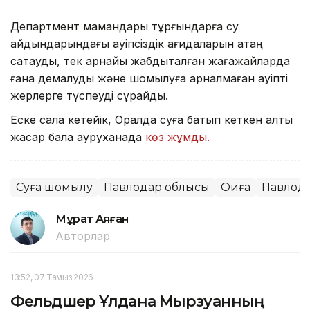
Департмент мамандары тұрғындарға су
айдындарындағы қауіпсіздік қағидаларын қатаң
сақтауды, тек арнайы жабдықталған жағажайларда
ғана демалуды және шомылуға арналмаған қауіпті
жерлерге түспеуді сұрайды.
Еске сала кетейік, Оралда суға батып кеткен алты
жасар бала ауруханада
көз жұмды.
Суға шомылу
Павлодар облысы
Оқиға
Павлод
Мұрат Аяған
Авторлар
13:52, 07 Тамыз 2026
Фельдшер Ұлдана Мырзуанның