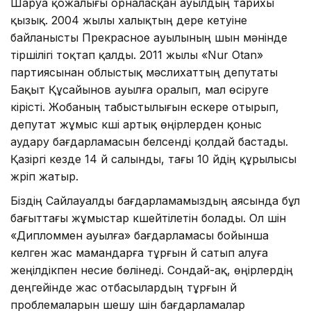
Шаруа қожалығы орналасқан ауылдың тарихы
қызық. 2004 жылы халықтың үдере кетуіне
байланысты Прекрасное ауылының шын мәнінде
тіршілігі тоқтап қалды. 2011 жылы «Nur Otan»
партиясынан облыстық мәслихаттың депутаты
Бақыт Құсайынов ауылға оралып, мал өсіруге
кірісті. Жобаның табыстылығын ескере отырып,
депутат жұмыс күші артық өңірлерден қоныс
аудару бағдарламасын белсенді қолдай бастады.
Қазіргі кезде 14 үй салынды, тағы 10 үйдің құрылысы
жүріп жатыр.⠀
Біздің Сайлауалды бағдарламамыздың аясында бұл
бағыттағы жұмыстар күшейтілетін болады. Ол үшін
«Дипломмен ауылға» бағдарламасы бойынша
келген жас мамандарға тұрғын үй сатып алуға
жеңілдікпен несие бөлінеді. Сондай-ақ, өңірлердің
деңгейінде жас отбасылардың тұрғын үй
проблемаларын шешу үшін бағдарламалар