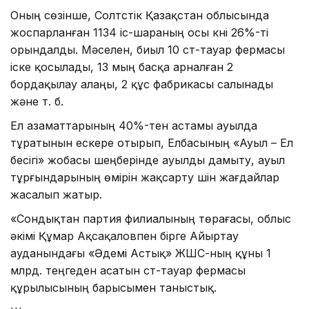
Оның сөзінше, Солтүстік Қазақстан облысында
жоспарланған 1134 іс-шараның осы күні 26%-ті
орындалды. Мәселен, биыл 10 сүт-тауар фермасы
іске қосылады, 13 мың басқа арналған 2
бордақылау алаңы, 2 құс фабрикасы салынады
және т. б.⠀
Ел азаматтарының 40%-тен астамы ауылда
тұратынын ескере отырып, Елбасының «Ауыл – Ел
бесігі» жобасы шеңберінде ауылды дамыту, ауыл
тұрғындарының өмірін жақсарту үшін жағдайлар
жасалып жатыр. ⠀
«Сондықтан партия филиалының төрағасы, облыс
әкімі Құмар Ақсақаловпен бірге Айыртау
ауданындағы «Әдемі Астық» ЖШС-ның құны 1
млрд. теңгеден асатын сүт-тауар фермасы
құрылысының барысымен таныстық. ⠀