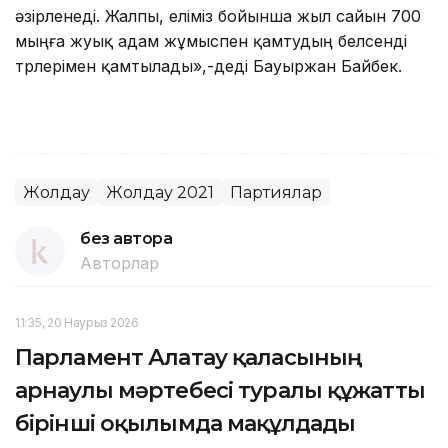
әзірленеді. Жалпы, еліміз бойынша жыл сайын 700
мыңға жуық адам жұмыспен қамтудың белсенді
түрлерімен қамтылады»,-деді Бауыржан Байбек.
⠀
Жолдау
Жолдау 2021
Партиялар
без автора
Авторлар
11:35, 20 Наурыз 2026
Парламент Алатау қаласының
арнаулы мәртебесі туралы құжатты
бірінші оқылымда мақұлдады