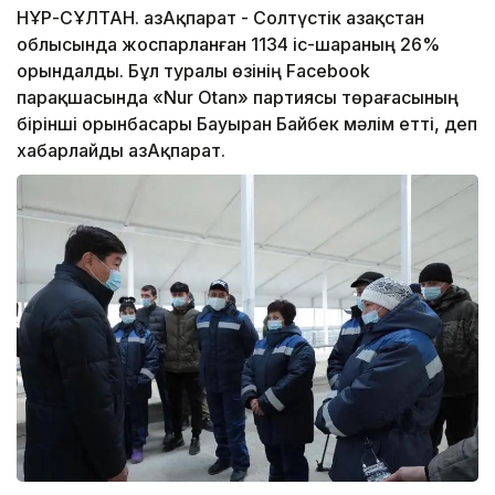
НҰР-СҰЛТАН. ҚазАқпарат - Солтүстік Қазақстан
облысында жоспарланған 1134 іс-шараның 26%
орындалды. Бұл туралы өзінің Facebook
парақшасында «Nur Otan» партиясы төрағасының
бірінші орынбасары Бауыран Байбек мәлім етті, деп
хабарлайды ҚазАқпарат.