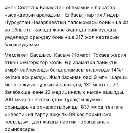
«Бүгін Солтүстік Қазақстан облысының бірқатар
нысандарын араладым.⠀Елбасы, партия Лидері
Нұрсұлтан Назарбаевтың тапсырмасы бойынша біз
әр облыста, қалада және ауданда сайлауалды
уәделерді орындау бойынша 217 жол картасын
бақылаудамыз.⠀
Мемлекет Басшысы Қасым-Жомарт Тоқаев жария
еткен «Өзгерістер жолы: Әр азаматқа лайықты
өмір!» сайлауалды бағдарламасы өңірлерде 14%-
ке іске асырылды. Жыл басынан бері 9 млн. шаршы
метрге жуық тұрғын үй салынды, 131 мектеп, 70
балабақша және 22 медициналық нысан ашылды.
200 мыңнан астам адам тұрақты жұмыс
орындарына орналастырылды. 837 млрд теңгеге
инвестиция тарту арқылы 89 кәсіпорын іске
қосылды»,-деп жазды партия төрағасының
орынбасары.