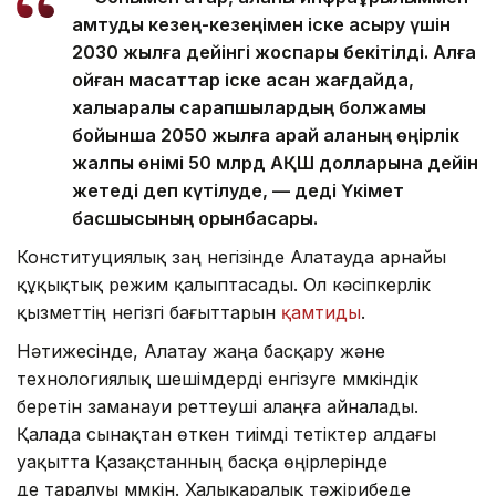
қамтуды кезең-кезеңімен іске асыру үшін
2030 жылға дейінгі жоспары бекітілді. Алға
қойған мақсаттар іске асқан жағдайда,
халықаралық сарапшылардың болжамы
бойынша 2050 жылға қарай қаланың өңірлік
жалпы өнімі 50 млрд АҚШ долларына дейін
жетеді деп күтілуде, — деді Үкімет
басшысының орынбасары.
Конституциялық заң негізінде Алатауда арнайы
құқықтық режим қалыптасады. Ол кәсіпкерлік
қызметтің негізгі бағыттарын
қамтиды
.
Нәтижесінде, Алатау жаңа басқару және
технологиялық шешімдерді енгізуге мүмкіндік
беретін заманауи реттеуші алаңға айналады.
Қалада сынақтан өткен тиімді тетіктер алдағы
уақытта Қазақстанның басқа өңірлерінде
де таралуы мүмкін. Халықаралық тәжірибеде