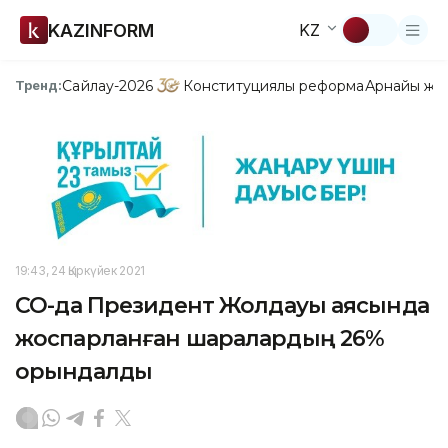
KAZINFORM
KZ
Сайлау-2026
Конституциялық реформа
Арнайы жо
Тренд:
19:43, 24 Қыркүйек 2021
СҚО-да Президент Жолдауы аясында
жоспарланған шаралардың 26%
орындалды