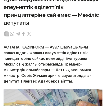
әлеуметтік әділеттілік
принциптеріне сай емес — Мәжіліс
депутаты
АСТАНА. KAZINFORM — Ауыл шаруашылығы
саласындағы жалақы әлеуметтік әділеттілік
принциптеріне сәйкес келмейді. Бұл туралы
Мәжілістің жалпы отырысында Премьер-
министрдің орынбасары — Ұлттық экономика
министрі Серік Жұманғаринге сауал жолдаған
депутат Тілектес Адамбеков айтты.