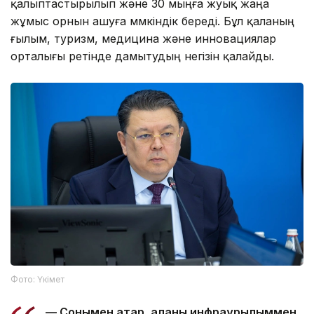
қалыптастырылып және 30 мыңға жуық жаңа
жұмыс орнын ашуға мүмкіндік береді. Бұл қаланың
ғылым, туризм, медицина және инновациялар
орталығы ретінде дамытудың негізін қалайды.
Фото: Үкімет
— Сонымен қатар, қаланы инфрақұрылыммен