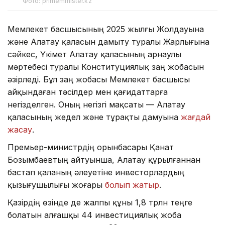
Фото: primeminister.kz
Мемлекет басшысының 2025 жылғы Жолдауына
және Алатау қаласын дамыту туралы Жарлығына
сәйкес, Үкімет Алатау қаласының арнаулы
мәртебесі туралы Конституциялық заң жобасын
әзірледі. Бұл заң жобасы Мемлекет басшысы
айқындаған тәсілдер мен қағидаттарға
негізделген. Оның негізгі мақсаты — Алатау
қаласының жедел және тұрақты дамуына
жағдай
жасау
.
Премьер-министрдің орынбасары Қанат
Бозымбаевтың айтуынша, Алатау құрылғаннан
бастап қаланың әлеуетіне инвесторлардың
қызығушылығы жоғары
болып жатыр
.
Қазірдің өзінде де жалпы құны 1,8 трлн теңге
болатын алғашқы 44 инвестициялық жоба