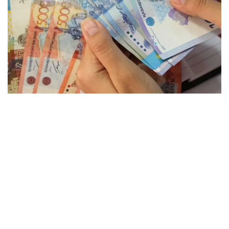
Фото: Kazinform
— Мемлекет басшысы Қасым-Жомарт
Тоқаев Қазақстан халқына Жолдауында ауыл
шаруашылығы ғылымын дамытудың нақты
жоспарын әзірлеу керек деп атап өтті.
Аталған құжат цифрлық технологияларды
қолдануға және осы саланың өнімділігін
едәуір арттыруға арналған жоспар болуға
тиіс. 2023 жылғы жағдай бойынша ең