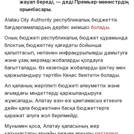
жауап береді, — деді Премьер-министрдің
орынбасары.
Alatau City Authority республикалық бюджеттік
бағдарламалардың дербес әкімшісі
болады
.
Оның бюджеті республикалық бюджет құрамында
блоктық бюджеттеу қағидаты бойынша
қалыптасып, негізінен инфрақұрылымды дамытуға
және ұзақ мерзімді жобаларды қолдауға
бағытталады. Өз кезегінде жобаларды іріктеу мен
қаржыландыру тәртібін Кеңес бекітетін болады.
Ал қаланың жергілікті бюджеті әлеуметтік және
ағымдағы міндеттерді қаржыландыруға
жұмсалады. Алатау өзін-өзі қамтамасыз еткенге
дейін қала бюджетінен басқа бюджеттерге
қаражат алуға жол берілмейді.
Мұнымен қоса, Алатау қаласының жер
қатынастары арнайы режим арқылы
реттеледі
.