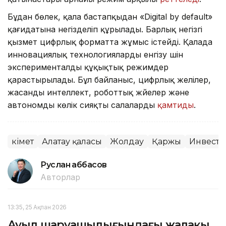
Бұдан бөлек, қала бастапқыдан «Digital by default»
қағидатына негізделіп құрылады. Барлық негізгі
қызмет цифрлық форматта жұмыс істейді. Қалада
инновациялық технологияларды енгізу үшін
эксперименталды құқықтық режимдер
қарастырылады. Бұл байланыс, цифрлық желілер,
жасанды интеллект, роботтық жүйелер және
автономды көлік сияқты салаларды
қамтиды
.
Үкімет
Алатау қаласы
Жолдау
Қаржы
Инвесто
Руслан Ғаббасов
Авторлар
13:35, 25 Ақпан 2026
Ауыл шаруашылығындағы жалақы