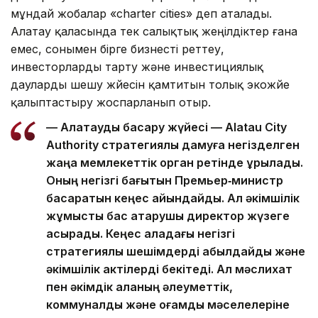
мұндай жобалар «charter cities» деп аталады.
Алатау қаласында тек салықтық жеңілдіктер ғана
емес, сонымен бірге бизнесті реттеу,
инвесторларды тарту және инвестициялық
дауларды шешу жүйесін қамтитын толық экожүйе
қалыптастыру жоспарланып отыр.
— Алатауды басқару жүйесі — Alatau City
Authority стратегиялық дамуға негізделген
жаңа мемлекеттік орган ретінде құрылады.
Оның негізгі бағытын Премьер‑министр
басқаратын кеңес айқындайды. Ал әкімшілік
жұмысты бас атқарушы директор жүзеге
асырады. Кеңес қаладағы негізгі
стратегиялық шешімдерді қабылдайды және
әкімшілік актілерді бекітеді. Ал мәслихат
пен әкімдік қаланың әлеуметтік,
коммуналдық және қоғамдық мәселелеріне