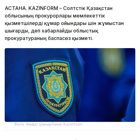
АСТАНА. KAZINFORM – Солтүстік Қазақстан
облысының прокурорлары мемлекеттік
қызметшілерді құмар ойындары үшін жұмыстан
шығарды, деп хабарлайды облыстық
прокуратураның баспасөз қызметі.
Фото: Мақсат Шағырбаев/ Kazinform