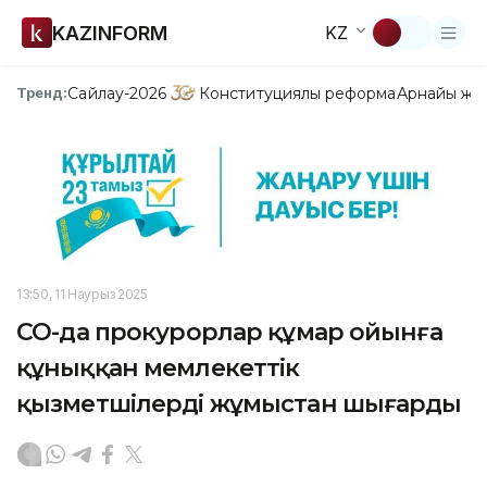
KAZINFORM
KZ
Сайлау-2026
Конституциялық реформа
Арнайы жо
Тренд:
13:50, 11 Наурыз 2025
СҚО-да прокурорлар құмар ойынға
құныққан мемлекеттік
қызметшілерді жұмыстан шығарды