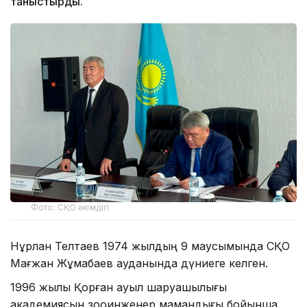
таныстырды.
Фото: СҚО әкімдігі
Нұрлан Телтаев 1974 жылдың 9 маусымында СҚО
Мағжан Жұмабаев ауданында дүниеге келген.
1996 жылы Қорған ауыл шаруашылығы
академиясын зооинженер мамандығы бойынша