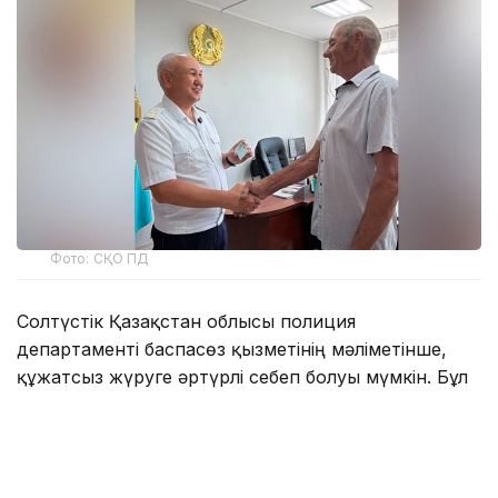
Фото: СҚО ПД
Солтүстік Қазақстан облысы полиция
департаменті баспасөз қызметінің мәліметінше,
құжатсыз жүруге әртүрлі себеп болуы мүмкін. Бұл
әрдайым жауапсыздықтың немесе
немқұрайлылықтың салдары емес.
Мәселен, Мағжан Жұмабаев ауданының 61