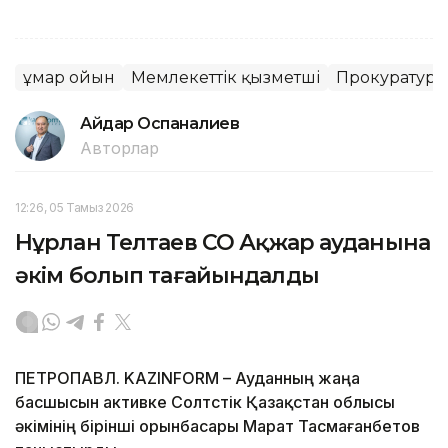
Құмар ойын
Мемлекеттік қызметші
Прокуратура
Айдар Оспаналиев
Авторлар
12:26, 05 Тамыз 2026
Нұрлан Телтаев СҚО Ақжар ауданына
әкім болып тағайындалды
ПЕТРОПАВЛ. KAZINFORM – Ауданның жаңа
басшысын активке Солтүстік Қазақстан облысы
әкімінің бірінші орынбасары Марат Тасмағанбетов