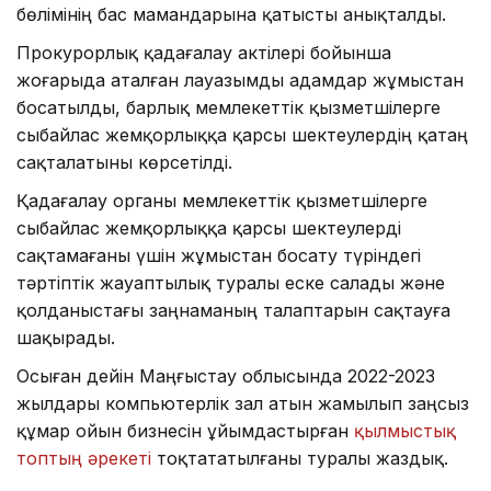
бөлімінің бас мамандарына қатысты анықталды.
Прокурорлық қадағалау актілері бойынша
жоғарыда аталған лауазымды адамдар жұмыстан
босатылды, барлық мемлекеттік қызметшілерге
сыбайлас жемқорлыққа қарсы шектеулердің қатаң
сақталатыны көрсетілді.
Қадағалау органы мемлекеттік қызметшілерге
сыбайлас жемқорлыққа қарсы шектеулерді
сақтамағаны үшін жұмыстан босату түріндегі
тәртіптік жауаптылық туралы еске салады және
қолданыстағы заңнаманың талаптарын сақтауға
шақырады.
Осыған дейін Маңғыстау облысында 2022-2023
жылдары компьютерлік зал атын жамылып заңсыз
құмар ойын бизнесін ұйымдастырған
қылмыстық
топтың әрекеті
тоқтататылғаны туралы жаздық.