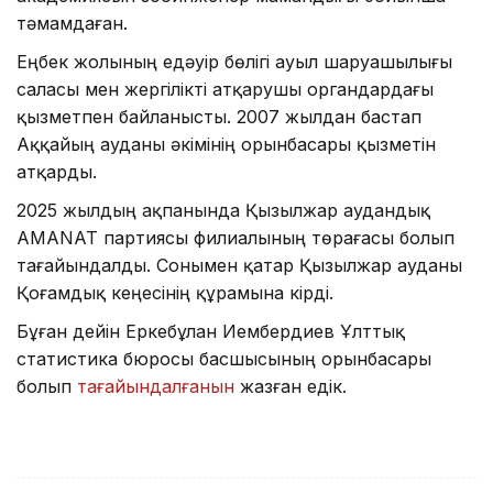
тәмамдаған.
Еңбек жолының едәуір бөлігі ауыл шаруашылығы
саласы мен жергілікті атқарушы органдардағы
қызметпен байланысты. 2007 жылдан бастап
Аққайың ауданы әкімінің орынбасары қызметін
атқарды.
2025 жылдың ақпанында Қызылжар аудандық
AMANAT партиясы филиалының төрағасы болып
тағайындалды. Сонымен қатар Қызылжар ауданы
Қоғамдық кеңесінің құрамына кірді.
Бұған дейін Еркебұлан Иембердиев Ұлттық
статистика бюросы басшысының орынбасары
болып
тағайындалғанын
жазған едік.