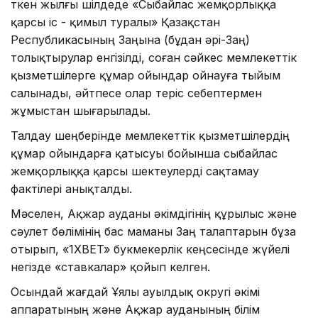
Өткен жылғы шілдеде «Сыбайлас жемқорлыққа
қарсы іс - қимыл туралы» Қазақстан
Республикасының Заңына (бұдан әрі-Заң)
толықтырулар енгізілді, соған сәйкес мемлекеттік
қызметшілерге құмар ойындар ойнауға тыйым
салынады, әйтпесе олар теріс себептермен
жұмыстан шығарылады.
Талдау шеңберінде мемлекеттік қызметшілердің
құмар ойындарға қатысуы бойынша сыбайлас
жемқорлыққа қарсы шектеулерді сақтамау
фактілері анықталды.
Мәселен, Ақжар ауданы әкімдігінің құрылыс және
сәулет бөлімінің бас маманы Заң талаптарын бұза
отырып, «1XBET» букмекерлік кеңсесінде жүйелі
негізде «ставкалар» қойып келген.
Осындай жағдай Ұялы ауылдық округі әкімі
аппаратының және Ақжар ауданының білім