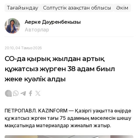
Тағайындау
Солтүстік Қазақстан облысы
Әкім
Ақерке Дәуренбекқызы
Авторлар
20:10, 04 Тамыз 2026
СҚО-да қырық жылдан артық
құжатсыз жүрген 38 адам биыл
жеке куәлік алды
ПЕТРОПАВЛ. KAZINFORM — Қазіргі уақытта өңірде
құжатсыз жүрген тағы 75 адамның мәселесін шешу
мақсатында материалдар жиналып жатыр.