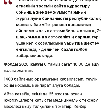
өткелінің төсемін қайта құрастыру
бойынша жөндеу жұмыстарының
жүргізілуіне байланысты республикалық
маңызы бар «Петропавл қаласының
айналма жолы» автомобиль жолының 7-
шақырымында автокөліктің барлық түрі
үшін көлік қозғалысына уақытша шектеу
енгізіледі, - делінген ҚазАвтоЖол
хабарламасында.
Жолды 2026 жылғы 6 тамыз сағат 18:00-де ашу
жоспарланған.
1403 байланыс орталығына хабарласып, тәулік
бойы қосымша ақпарат алуға болады.
Айта кетейік, елімізде 65 жастан асқан
жүргізушілерге қатысты медициналық тексеру
мәселесі қызу талқыланып жатыр. Кейбір