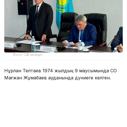
Фото: СҚО әкімдігі
Нұрлан Телтаев 1974 жылдың 9 маусымында СҚО
Мағжан Жұмабаев ауданында дүниеге келген.
1996 жылы Қорған ауыл шаруашылығы академиясын
зооинженер мамандығы бойынша тәмамдаған.
Еңбек жолының едәуір бөлігі ауыл шаруашылығы
саласы мен жергілікті атқарушы органдардағы
қызметпен байланысты. 2007 жылдан бастап
Аққайың ауданы әкімінің орынбасары қызметін