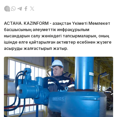
АСТАНА. KAZINFORM - Қазақстан Үкіметі Мемлекет
басшысының әлеуметтік инфрақұрылым
нысандарын салу жөніндегі тапсырмаларын, оның
ішінде елге қайтарылған активтер есебінен жүзеге
асыруды жалғастырып жатыр.