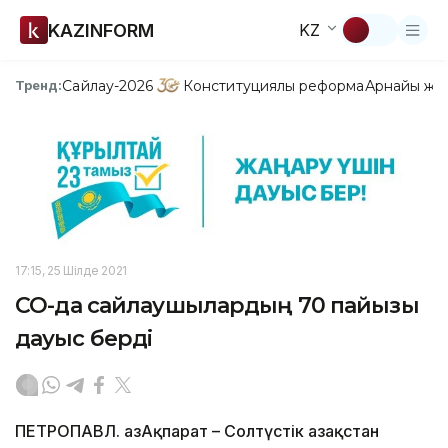
KAZINFORM
KZ
Сайлау-2026
Конституциялық реформа
Арнайы жо
Тренд:
17:15, 25 Шілде 2021
СҚО-да сайлаушылардың 70 пайызы
дауыс берді
ПЕТРОПАВЛ. ҚазАқпарат – Солтүстік Қазақстан