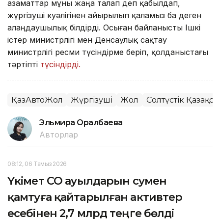
азаматтар мұны жаңа талап деп қабылдап,
жүргізуші куәлігінен айырылып қаламыз ба деген
алаңдаушылық білдірді. Осыған байланысты Ішкі
істер министрлігі мен Денсаулық сақтау
министрлігі ресми түсіндірме беріп, қолданыстағы
тәртіпті
түсіндірді.
ҚазАвтоЖол
Жүргізуші
Жол
Солтүстік Қазақс
Эльмира Оралбаева
Авторлар
08:12, 06 Тамыз 2026
Үкімет СҚО ауылдарын сумен
қамтуға қайтарылған активтер
есебінен 2,7 млрд теңге бөлді