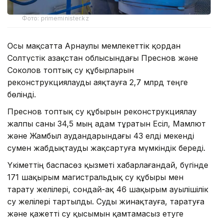
Фото: primeminister.kz
Осы мақсатта Арнаулы мемлекеттік қордан
Солтүстік Қазақстан облысындағы Преснов және
Соколов топтық су құбырларын
реконструкциялауды аяқтауға 2,7 млрд теңге
бөлінді.
Преснов топтық су құбырын реконструкциялау
жалпы саны 34,5 мың адам тұратын Есіл, Мамлют
және Жамбыл аудандарындағы 43 елді мекенді
сумен жабдықтауды жақсартуға мүмкіндік береді.
Үкіметтің баспасөз қызметі хабарлағандай, бүгінде
171 шақырым магистральдық су құбыры мен
тарату желілері, сондай-ақ 46 шақырым ауылішілік
су желілері тартылды. Суды жинақтауға, таратуға
және қажетті су қысымын қамтамасыз етуге