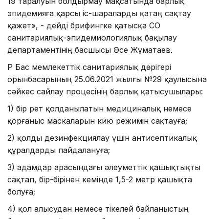
19 таралуын болдырмау мақсатында барлық
эпидемияға қарсы іс-шараларды қатаң сақтау
қажет», - дейді брифингке қатысқа СҚО
санитариялық-эпидемиологиялық бақылау
департаментінің басшысы Әсе Жұматаев.
ҚР Бас мемлекеттік санитариялық дәрігері
орынбасарының 25.06.2021 жылғы №29 қаулысына
сәйкес сайлау процесінің барлық қатысушылары:
1) бір рет қолданылатын медициналық немесе
қорғаныс маскаларын кию режимін сақтауға;
2) қолды дезинфекциялау үшін антисептикалық
құралдарды пайдалануға;
3) адамдар арасындағы әлеуметтік қашықтықты
сақтап, бір-бірінен кемінде 1,5-2 метр қашықта
болуға;
4) қол алысудан немесе тікелей байланыстың