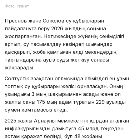
Фото: Үкімет
Преснов және Соколов су құбырларын
пайдалануға беру 2026 жылдың соңына
жоспарланған. Нәтижесінде жүйенің сенімділігі
артып, су тасымалдау кезіндегі шығындар
қысқарып, жоба қамтыған елді мекендердің
тұрғындарына ауыз суды жеткізу сапасы
жақсарады.
Солтүстік Қазақстан облысында еліміздегі ең ұзын
топтық су құбырлары желісі орналасқан. Оның
ұзындығы 3 мың шақырымнан асады және ол
жалпы саны 175 мың адам тұратын 229 ауылды
сумен қамтамасыз етеді.
2025 жылы Арнаулы мемлекеттік қордан аталған
инфрақұрылымды дамытуға 45 млрд теңгеден
астам қаражат бөлінді, бұл 48 жобаны