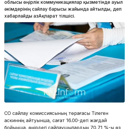
облысы өңірлік коммуникациялар қызметінде ауыл
әкімдерінің сайлау барысы жайында айтылды, деп
хабарлайды ҚазАқпарат тілшісі.
СҚО сайлау комиссиясының төрағасы Тілеген
Қаскиннің айтуынша, сағат 16.00-дегі жағдай
бойынша, өңірдегі сайлаушылардың 70,71 %-ы өз