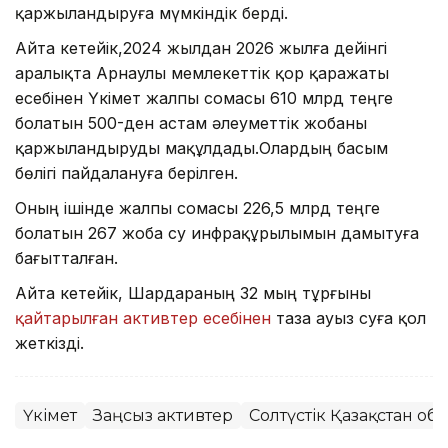
қаржыландыруға мүмкіндік берді.
Айта кетейік,2024 жылдан 2026 жылға дейінгі
аралықта Арнаулы мемлекеттік қор қаражаты
есебінен Үкімет жалпы сомасы 610 млрд теңге
болатын 500-ден астам әлеуметтік жобаны
қаржыландыруды мақұлдады.Олардың басым
бөлігі пайдалануға берілген.
Оның ішінде жалпы сомасы 226,5 млрд теңге
болатын 267 жоба су инфрақұрылымын дамытуға
бағытталған.
Айта кетейік, Шардараның 32 мың тұрғыны
қайтарылған активтер есебінен
таза ауыз суға қол
жеткізді.
Үкімет
Заңсыз активтер
Солтүстік Қазақстан об