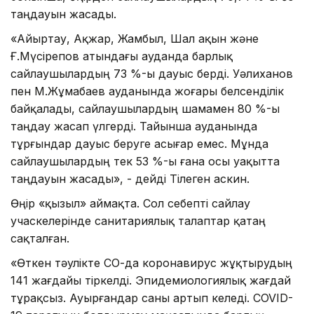
таңдауын жасады.
«Айыртау, Ақжар, Жамбыл, Шал ақын және
Ғ.Мүсірепов атындағы ауданда барлық
сайлаушылардың 73 %-ы дауыс берді. Уәлиханов
пен М.Жұмабаев ауданында жоғары белсенділік
байқалады, сайлаушылардың шамамен 80 %-ы
таңдау жасап үлгерді. Тайынша ауданында
тұрғындар дауыс беруге асығар емес. Мұнда
сайлаушылардың тек 53 %-ы ғана осы уақытта
таңдауын жасады», - дейді Тілеген Қаскин.
Өңір «қызыл» аймақта. Сол себепті сайлау
учаскелерінде санитариялық талаптар қатаң
сақталған.
«Өткен тәулікте СҚО-да коронавирус жұқтырудың
141 жағдайы тіркелді. Эпидемиологиялық жағдай
тұрақсыз. Ауырғандар саны артып келеді. COVID-