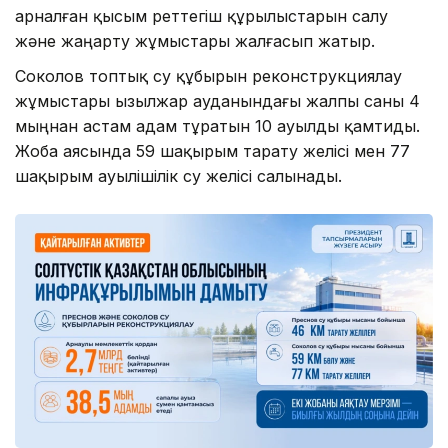
арналған қысым реттегіш құрылыстарын салу
және жаңарту жұмыстары жалғасып жатыр.
Соколов топтық су құбырын реконструкциялау
жұмыстары Қызылжар ауданындағы жалпы саны 4
мыңнан астам адам тұратын 10 ауылды қамтиды.
Жоба аясында 59 шақырым тарату желісі мен 77
шақырым ауылішілік су желісі салынады.