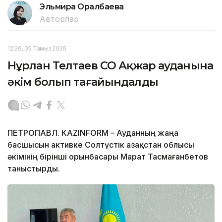
Эльмира Оралбаева
Авторлар
12:26, 05 Тамыз 2026
Нұрлан Телтаев СҚО Ақжар ауданына
әкім болып тағайындалды
ПЕТРОПАВЛ. KAZINFORM – Ауданның жаңа
басшысын активке Солтүстік Қазақстан облысы
әкімінің бірінші орынбасары Марат Тасмағанбетов
таныстырды.