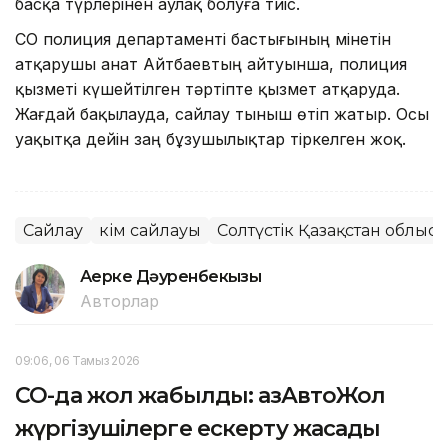
басқа түрлерінен аулақ болуға тиіс.
СҚО полиция департаменті бастығының мінетін
атқарушы Қанат Айтбаевтың айтуынша, полиция
қызметі күшейтілген тәртіпте қызмет атқаруда.
Жағдай бақылауда, сайлау тыныш өтіп жатыр. Осы
уақытқа дейін заң бұзушылықтар тіркелген жоқ.
Сайлау
Әкім сайлауы
Солтүстік Қазақстан облыс
Ақерке Дәуренбекқызы
Авторлар
09:06, 06 Тамыз 2026
СҚО-да жол жабылды: ҚазАвтоЖол
жүргізушілерге ескерту жасады