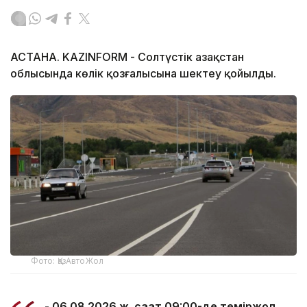
АСТАНА. KAZINFORM - Солтүстік Қазақстан
облысында көлік қозғалысына шектеу қойылды.
Фото: ҚазАвтоЖол
- 06.08.2026 ж. сағат 09:00-де теміржол