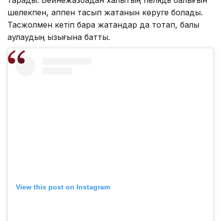
тарады. Бейнежазбадан халықтың пелядь балығын
шелекпен, қаппен тасып жатқанын көруге болады.
Тасжолмен кетіп бара жатқандар да тоқтап, балық
аулаудың қызығына батты.
View this post on Instagram