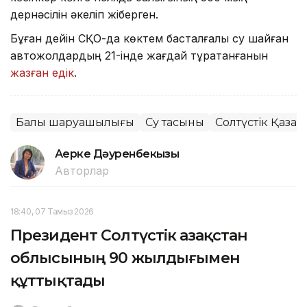
дернәсілін әкеліп жіберген.
Бұған дейін СҚО-да көктем басталғалы су шайған
автожолдардың 21-інде жағдай тұрақтанғанын
жазған едік
.
Балық шаруашылығы
Су тасқыны
Солтүстік Қазақ
Ақерке Дәуренбекқызы
Авторлар
18:40, 07 Тамыз 2026
Президент Солтүстік Қазақстан
облысының 90 жылдығымен
құттықтады