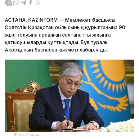
АСТАНА. KAZINFORM — Мемлекет басшысы
Солтүстік Қазақстан облысының құрылғанына 90
жыл толуына арналған салтанатты жиынға
қатысушыларды құттықтады. Бұл туралы
Ақорданың баспасөз қызметі хабарлады.
Фото: Ақорда