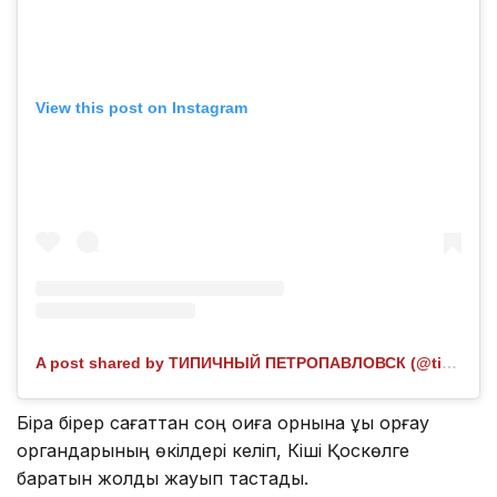
View this post on Instagram
A post shared by ТИПИЧНЫЙ ПЕТРОПАВЛОВСК (@tipichka_petro)
Бірақ бірер сағаттан соң оқиға орнына құқық қорғау
органдарының өкілдері келіп, Кіші Қоскөлге
баратын жолды жауып тастады.