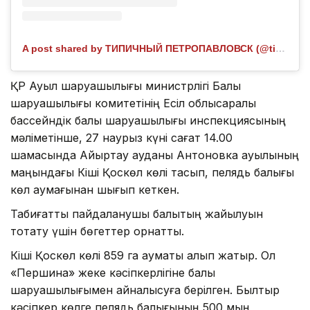
A post shared by ТИПИЧНЫЙ ПЕТРОПАВЛОВСК (@tipichka_petro)
ҚР Ауыл шаруашылығы министрлігі Балық
шаруашылығы комитетінің Есіл облысаралық
бассейндік балық шаруашылығы инспекциясының
мәліметінше, 27 наурыз күні сағат 14.00
шамасында Айыртау ауданы Антоновка ауылының
маңындағы Кіші Қоскөл көлі тасып, пелядь балығы
көл аумағынан шығып кеткен.
Табиғатты пайдаланушы балықтың жайылуын
тоқтату үшін бөгеттер орнатты.
Кіші Қоскөл көлі 859 га аумақты алып жатыр. Ол
«Першина» жеке кәсіпкерлігіне балық
шаруашылығымен айналысуға берілген. Былтыр
кәсіпкер көлге пелядь балығының 500 мың