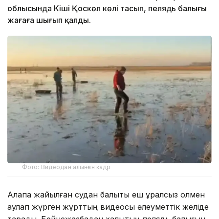
облысында Кіші Қоскөл көлі тасып, пелядь балығы
жағаға шығып қалды.
Фото: Видеодан алынған кадр
Алқапқа жайылған судан балықты еш құралсыз қолмен
аулап жүрген жұрттың видеосы әлеуметтік желіде