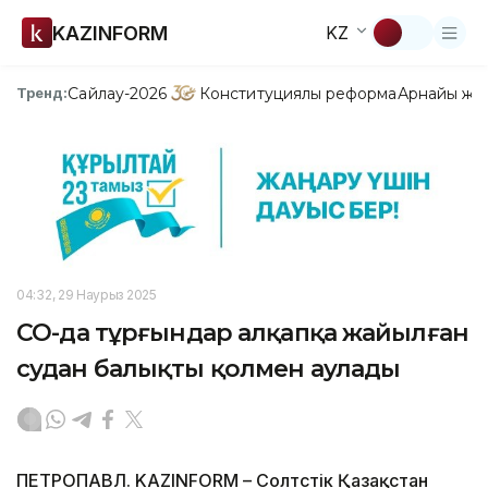
KAZINFORM
KZ
Сайлау-2026
Конституциялық реформа
Арнайы жо
Тренд:
04:32, 29 Наурыз 2025
СҚО-да тұрғындар алқапқа жайылған
судан балықты қолмен аулады
ПЕТРОПАВЛ. KAZINFORM – Солтүстік Қазақстан