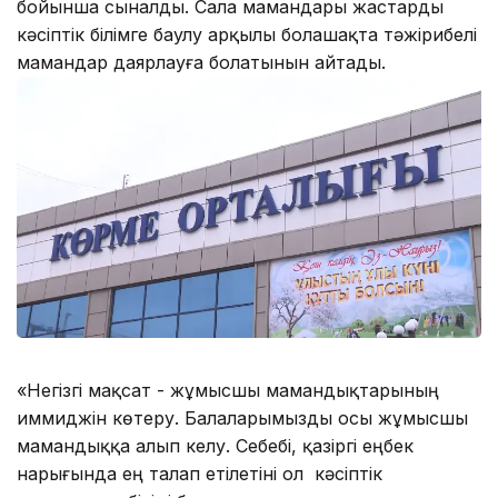
бойынша сыналды. Сала мамандары жастарды
кәсіптік білімге баулу арқылы болашақта тәжірибелі
мамандар даярлауға болатынын айтады.
«Негізгі мақсат - жұмысшы мамандықтарының
иммиджін көтеру. Балаларымызды осы жұмысшы
мамандыққа алып келу. Себебі, қазіргі еңбек
нарығында ең талап етілетіні ол кәсіптік