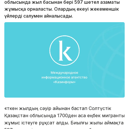
облысында жыл басынан бері 597 шетел азаматы
жұмысқа орналасты. Олардың екеуі жекеменшік
үйлерді салумен айналысады.
«Өткен жылдың сәуір айынан бастап Солтүстік
Қазақстан облысында 1700ден аса еңбек мигранты
жұмыс істеуге рұқсат алды. Биылғы жылы аймақта