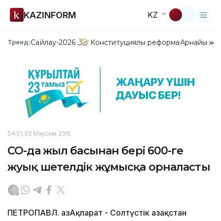
KAZINFORM
KZ
Сайлау-2026
Конституциялық реформа
Арнайы жо
Тренд:
04:51, 02 Маусым 2015
СҚО-да жыл басынан бері 600-ге
жуық шетелдік жұмысқа орналасты
ПЕТРОПАВЛ. ҚазАқпарат - Солтүстік Қазақстан