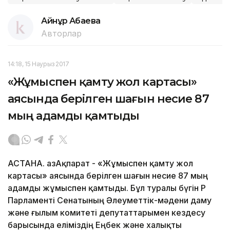
Айнұр Ақбаева
Авторлар
14:18, 15 Наурыз 2017
«Жұмыспен қамту жол картасы»
аясында берілген шағын несие 87
мың адамды қамтыды
АСТАНА. ҚазАқпарат - «Жұмыспен қамту жол
картасы» аясында берілген шағын несие 87 мың
адамды жұмыспен қамтыды. Бұл туралы бүгін ҚР
Парламенті Сенатының Әлеуметтік-мәдени даму
және ғылым комитеті депутаттарымен кездесу
барысында еліміздің Еңбек және халықты