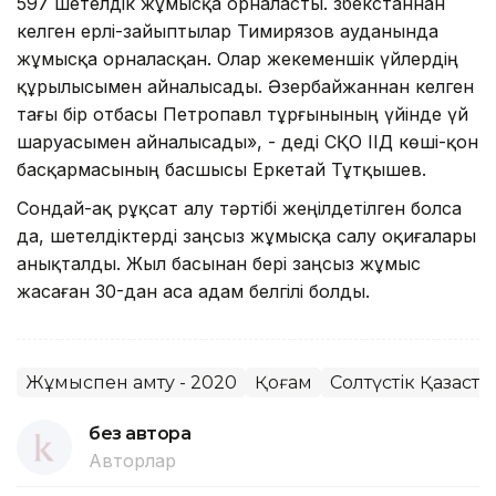
597 шетелдік жұмысқа орналасты. Өзбекстаннан
келген ерлі-зайыптылар Тимирязов ауданында
жұмысқа орналасқан. Олар жекеменшік үйлердің
құрылысымен айналысады. Әзербайжаннан келген
тағы бір отбасы Петропавл тұрғынының үйінде үй
шаруасымен айналысады», - деді СҚО ІІД көші-қон
басқармасының басшысы Еркетай Тұтқышев.
Сондай-ақ рұқсат алу тәртібі жеңілдетілген болса
да, шетелдіктерді заңсыз жұмысқа салу оқиғалары
анықталды. Жыл басынан бері заңсыз жұмыс
жасаған 30-дан аса адам белгілі болды.
Жұмыспен қамту - 2020
Қоғам
Солтүстік Қазақст
без автора
Авторлар