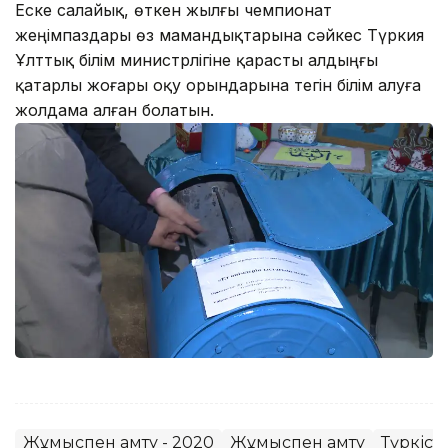
Еске салайық, өткен жылғы чемпионат
жеңімпаздары өз мамандықтарына сәйкес Түркия
Ұлттық білім министрлігіне қарасты алдыңғы
қатарлы жоғары оқу орындарына тегін білім алуға
жолдама алған болатын.
Жұмыспен қамту - 2020
Жұмыспен қамту
Түркіст