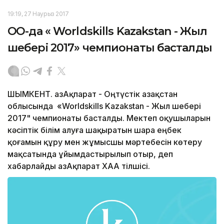
19:19, 27 Наурыз 2017
ОҚО-да « Worldskills Kazakstan - Жыл
шебері 2017» чемпионаты басталды
ШЫМКЕНТ. ҚазАқпарат - Оңтүстік Қазақстан
облысында «Worldskills Kazakstan - Жыл шебері
2017" чемпионаты басталды. Мектеп оқушыларын
кәсіптік білім алуға шақыратын шара еңбек
қоғамын құру мен жұмысшы мәртебесін көтеру
мақсатында ұйымдастырылып отыр, деп
хабарлайды ҚазАқпарат ХАА тілшісі.