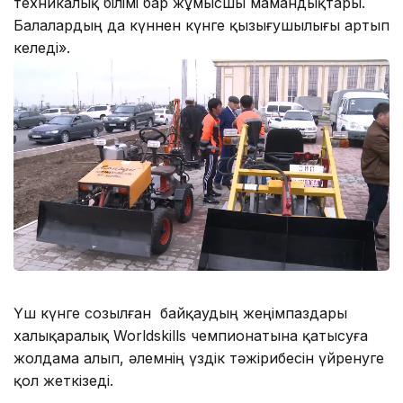
техникалық білімі бар жұмысшы мамандықтары.
Балалардың да күннен күнге қызығушылығы артып
келеді».
Үш күнге созылған байқаудың жеңімпаздары
халықаралық Worldskills чемпионатына қатысуға
жолдама алып, әлемнің үздік тәжірибесін үйренуге
қол жеткізеді.