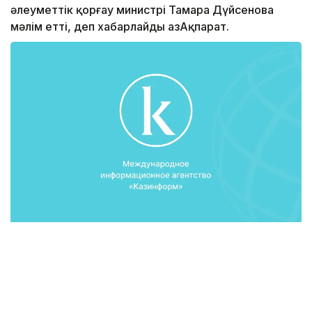
әлеуметтік қорғау министрі Тамара Дүйсенова
мәлім етті, деп хабарлайды ҚазАқпарат.
«Жұмыспен қамту жол картасы» бағдарламасы
аясында 5 жылдың ішінде 45 мың азаматқа шағын
ниесе бердік. Олардың 30 мыңы алғаш рет өз
істерін ашып отыр. Қалған 15 мыңы өз бизнестерін