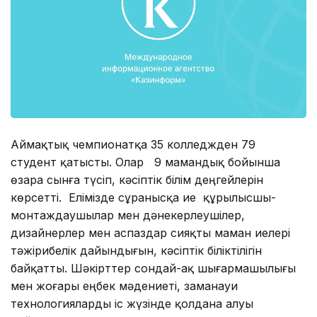
Аймақтық чемпионатқа 35 колледжден 79
студент қатысты. Олар 9 мамандық бойынша
өзара сынға түсіп, кәсіптік білім деңгейлерін
көрсетті. Елімізде сұранысқа ие құрылысшы-
монтаждаушылар мен дәнекерлеушілер,
дизайнерлер мен аспаздар сияқты маман иелері
тәжірибелік дайындығын, кәсіптік біліктілігін
байқатты. Шәкірттер сондай-ақ шығармашылығы
мен жоғары еңбек мәдениеті, заманауи
технологияларды іс жүзінде қолдана алуы