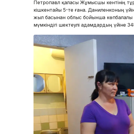
Петропавл қаласы Жұмысшы кентінің тұр
кішкентайы 5-те ғана. Даниленконың үй
жыл басынан облыс бойынша көпбалалы 
мүмкіндігі шектеулі адамдардың үйіне 34