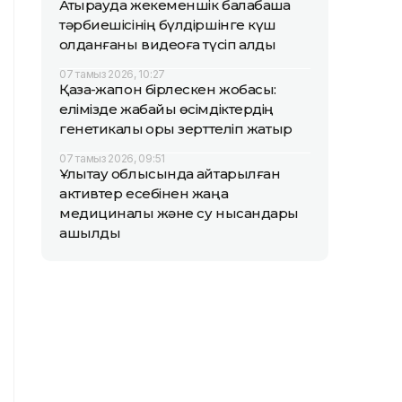
Атырауда жекеменшік балабақша
тәрбиешісінің бүлдіршінге күш
қолданғаны видеоға түсіп қалды
07 тамыз 2026, 10:27
Қазақ-жапон бірлескен жобасы:
елімізде жабайы өсімдіктердің
генетикалық қоры зерттеліп жатыр
07 тамыз 2026, 09:51
Ұлытау облысында қайтарылған
активтер есебінен жаңа
медициналық және су нысандары
ашылды