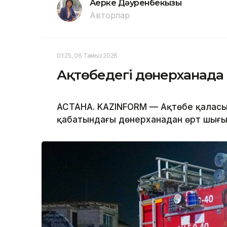
Ақерке Дәуренбекқызы
Авторлар
01:25, 06 Тамыз 2026
Ақтөбедегі дөнерханада
АСТАНА. KAZINFORM — Ақтөбе қаласын
қабатындағы дөнерханадан өрт шығып