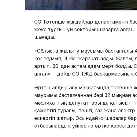
СҚО Төтенше жағдайлар департаменті бас
жеке тұрғын үй секторын назарға алған.
шығады.
«Облыста жылыту маусымы басталғалы 40-
көз жұмып, 4 кісі жарақат алды. Жалпы,
артып, 30-дан астам адам мерт болды. С
алған», - дейді СҚО ТЖД басқармасының 
Өрттің алдын алу мақсатында төтенше 
маусымы басталғаннан бері 32 мыңнан а
мәслихаттың депутаттары да қатысып, тұ
қажеттігі туралы, пешті, газ және элект
ескертіп жатыр. Осындай іс-шаралар ба
отбасылардың үйлеріне өртке қарсы дат