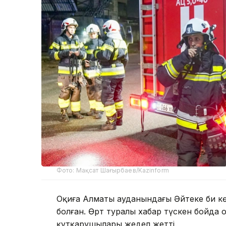
Фото: Мақсат Шағырбаев/Kazinform
Оқиға Алматы ауданындағы Әйтеке би кө
болған. Өрт туралы хабар түскен бойда 
құтқарушылары жедел жетті.