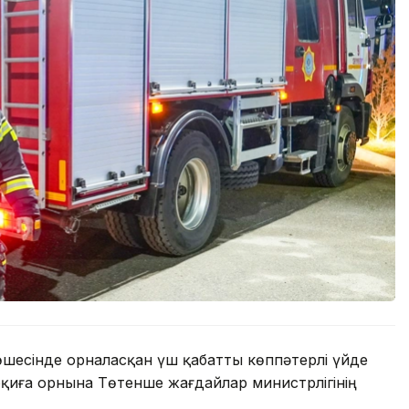
шесінде орналасқан үш қабатты көппәтерлі үйде
оқиға орнына Төтенше жағдайлар министрлігінің