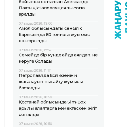
бойынша сотталған Александр
Пактың ісі апелляциялық сотта
қаралды
07 тамыз 2026, 13:00
Ақмол облысындағы сенбілік
барысында 80 тоннаға жуық қоқыс
шығарылды
07 тамыз 2026, 12:52
Семейде бір күнде қайда аялдап, не
көруге болады
07 тамыз 2026, 11:17
Петропавлда Есіл өзенінің
жағалауын нығайту жұмысы
басталды
07 тамыз 2026, 10:59
Қостанай облысында Sim-Box
арқылы алаяқтарға көмектескен жігіт
сотталды
07 тамыз 2026, 10:50