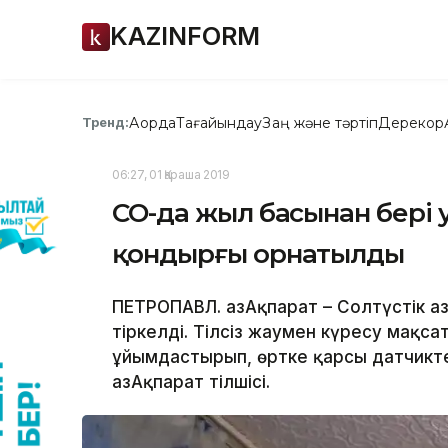
KAZINFORM
Ақорда
Тағайындау
Заң және тәртіп
Дерекқор
Тренд:
06:27, 01 Қараша 2019
СҚО-да жыл басынан бері 
қондырғы орнатылды
ПЕТРОПАВЛ. ҚазАқпарат – Солтүстік Қ
тіркелді. Тілсіз жаумен күресу мақс
ұйымдастырып, өртке қарсы датчикт
ҚазАқпарат тілшісі.