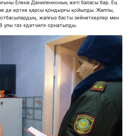
ғыны Елена Даниленконың жеті баласы бар. Ең
іне де өртке қарсы қондырғы қойылды. Жалпы,
отбасылардың, жалғыз басты зейнеткерлер мен
8 улы газ «датчигі» орнатылды.