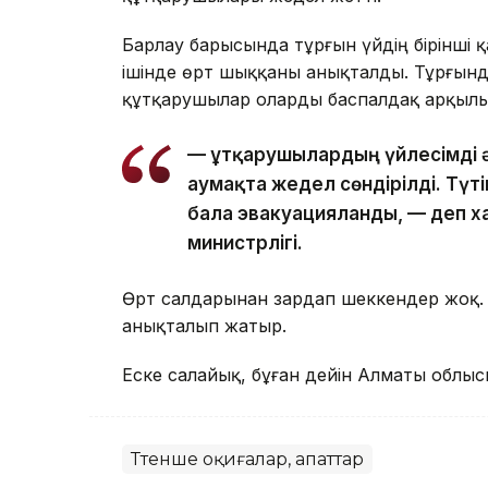
Барлау барысында тұрғын үйдің бірінші
ішінде өрт шыққаны анықталды. Тұрғында
құтқарушылар оларды баспалдақ арқылы
— Құтқарушылардың үйлесімді 
аумақта жедел сөндірілді. Түті
бала эвакуацияланды, — деп 
министрлігі.
Өрт салдарынан зардап шеккендер жоқ. Қа
анықталып жатыр.
Еске салайық, бұған дейін Алматы облы
Төтенше оқиғалар, апаттар