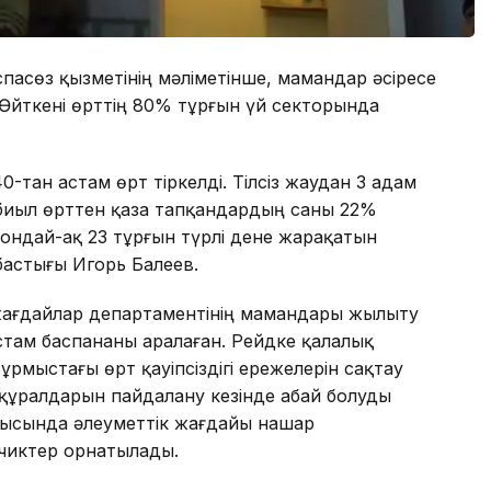
пасөз қызметінің мәліметінше, мамандар әсіресе
 Өйткені өрттің 80% тұрғын үй секторында
тан астам өрт тіркелді. Тілсіз жаудан 3 адам
 биыл өрттен қаза тапқандардың саны 22%
ондай-ақ 23 тұрғын түрлі дене жарақатын
бастығы Игорь Балеев.
жағдайлар департаментінің мамандары жылыту
стам баспананы аралаған. Рейдке қалалық
рмыстағы өрт қауіпсіздігі ережелерін сақтау
р құралдарын пайдалану кезінде абай болуды
рысында әлеуметтік жағдайы нашар
чиктер орнатылады.