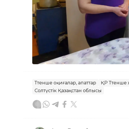
Төтенше оқиғалар, апаттар
ҚР Төтенше
Солтүстік Қазақстан облысы