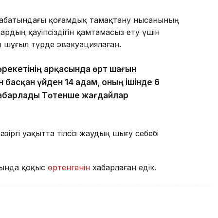
 қабатындағы қоғамдық тамақтану нысанының
рдың қауіпсіздігін қамтамасыз ету үшін
 шұғыл түрде эвакуациялаған.
әрекетінің арқасында өрт шағын
н басқан үйден 14 адам, оның ішінде 6
хабарлады Төтенше жағдайлар
зіргі уақытта тілсіз жаудың шығу себебі
сында қоқыс
өртенгенін
хабарлаған едік.