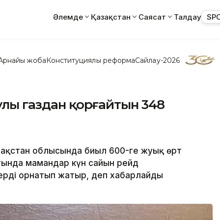
Әлемде
Қазақстан
Саясат
Талдау
SP
Арнайы жоба
Конституциялық реформа
Сайлау-2026
улы газдан қорғайтын 348
азақстан облысында биыл 600-ге жуық өрт
атында мамандар күн сайын рейд
ерді орнатып жатыр, деп хабарлайды