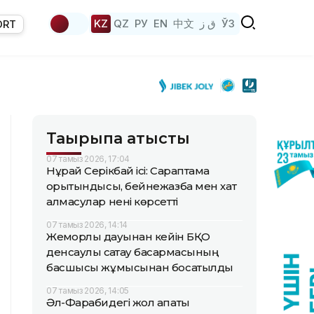
KZ
QZ
РУ
EN
中文
ق ز
ЎЗ
ORT
Тақырыпқа қатысты
07 тамыз 2026, 17:04
Нұрай Серікбай ісі: Сараптама
қорытындысы, бейнежазба мен хат
алмасулар нені көрсетті
07 тамыз 2026, 14:14
Жемқорлық дауынан кейін БҚО
денсаулық сақтау басқармасының
басшысы жұмысынан босатылды
07 тамыз 2026, 14:05
Әл-Фарабидегі жол апаты