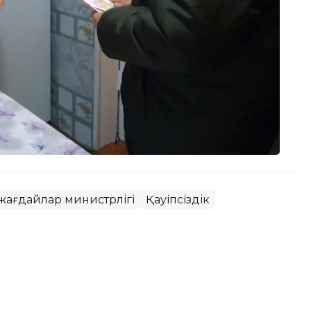
 жағдайлар министрлігі
Қауіпсіздік