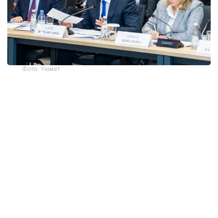
Фото: Үкімет
Қатысушыларға Жеңіл өнеркәсіпті дамытудың 2026-
2030 жылдарға арналған кешенді жоспарының
негізгі ережелері таныстырылды. Өнеркәсіп вице-
министрі Олжас Сапарбеков атап өткендей, құжат
заңнама, сатып алу тетігін жетілдіру, «көлеңкелі»
импортқа қарсы іс-қимыл, инвестиция тарту,
отандық брендті дамыту мен кадр даярлауға
арналған 28 іс-шараны қамтиды.
Ортамерзімді шаралар өндірушілерді шикізатпен
қамтамасыз ету, өткізу нарығын кеңейту және