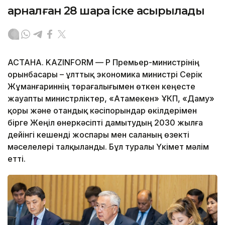
арналған 28 шара іске асырылады
АСТАНА. KAZINFORM — ҚР Премьер-министрінің
орынбасары – ұлттық экономика министрі Серік
Жұманғариннің төрағалығымен өткен кеңесте
жауапты министрліктер, «Атамекен» ҰКП, «Даму»
қоры және отандық кәсіпорындар өкілдерімен
бірге Жеңіл өнеркәсіпті дамытудың 2030 жылға
дейінгі кешенді жоспары мен саланың өзекті
мәселелері талқыланды. Бұл туралы Үкімет мәлім
етті.