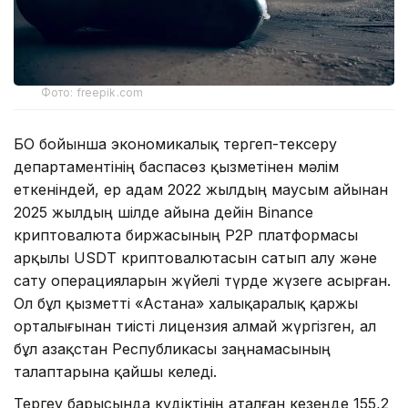
Фото: freepik.com
БҚО бойынша экономикалық тергеп-тексеру
департаментінің баспасөз қызметінен мәлім
еткеніндей, ер адам 2022 жылдың маусым айынан
2025 жылдың шілде айына дейін Binance
криптовалюта биржасының P2P платформасы
арқылы USDT криптовалютасын сатып алу және
сату операцияларын жүйелі түрде жүзеге асырған.
Ол бұл қызметті «Астана» халықаралық қаржы
орталығынан тиісті лицензия алмай жүргізген, ал
бұл Қазақстан Республикасы заңнамасының
талаптарына қайшы келеді.
Тергеу барысында күдіктінің аталған кезеңде 155,2