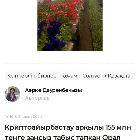
Кәсіпкерлік, бизнес
Қоғам
Солтүстік Қазақстан 
Ақерке Дәуренбекқызы
Авторлар
18:16, 06 Тамыз 2026
Криптоайырбастау арқылы 155 млн
теңге заңсыз табыс тапқан Орал