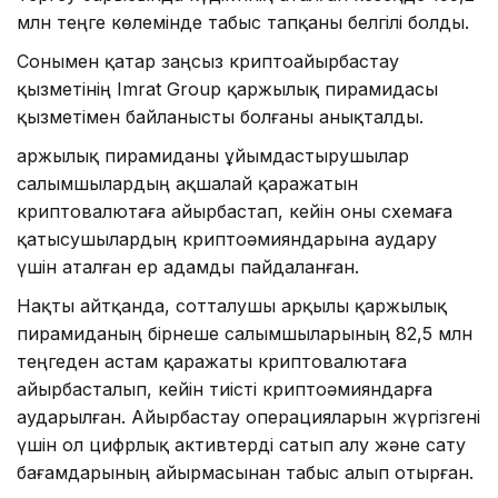
млн теңге көлемінде табыс тапқаны белгілі болды.
Сонымен қатар заңсыз криптоайырбастау
қызметінің Imrat Group қаржылық пирамидасы
қызметімен байланысты болғаны анықталды.
Қаржылық пирамиданы ұйымдастырушылар
салымшылардың ақшалай қаражатын
криптовалютаға айырбастап, кейін оны схемаға
қатысушылардың криптоәмияндарына аудару
үшін аталған ер адамды пайдаланған.
Нақты айтқанда, сотталушы арқылы қаржылық
пирамиданың бірнеше салымшыларының 82,5 млн
теңгеден астам қаражаты криптовалютаға
айырбасталып, кейін тиісті криптоәмияндарға
аударылған. Айырбастау операцияларын жүргізгені
үшін ол цифрлық активтерді сатып алу және сату
бағамдарының айырмасынан табыс алып отырған.