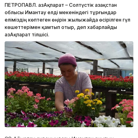
ПЕТРОПАВЛ. ҚазАқпарат – Солтүстік Қазақстан
облысы Имантау елді мекеніндегі тұрғындар
еліміздің көптеген өңірін жылыжайда өсірілген гүл
көшеттерімен қамтып отыр, деп хабарлайды
ҚазАқпарат тілшісі.