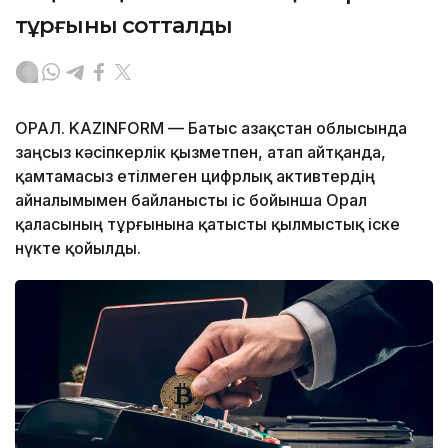
тұрғыны сотталды
ОРАЛ. KAZINFORM — Батыс Қазақстан облысында
заңсыз кәсіпкерлік қызметпен, атап айтқанда,
қамтамасыз етілмеген цифрлық активтердің
айналымымен байланысты іс бойынша Орал
қаласының тұрғынына қатысты қылмыстық іске
нүкте қойылды.