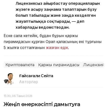
Лицензиясыз айырбастау операцияларын
жүзеге асыру заңнама талаптарын бұзу
болып табылады және заңда көзделген
жауаптылыққа соқтырады, — деп
хабарлады ведомстводан.
Еске сала кетейік, бұдан бұрын қаржы
пирамидасын құрған Орал қаласының екі тұрғыны
5 жылға сотталғанын
жазған едік
.
Криптовалюта
Қаржы пирамидасы
Лицензия
Ғайсағали Сейтақ
Авторлар
15:30, 06 Тамыз 2026
Жеңіл өнеркәсіпті дамытуға