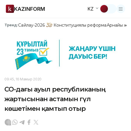
KAZINFORM
KZ
Сайлау-2026
Конституциялық реформа
Арнайы жо
Тренд:
09:45, 16 Мамыр 2020
СҚО-дағы ауыл республиканың
жартысынан астамын гүл
көшетімен қамтып отыр