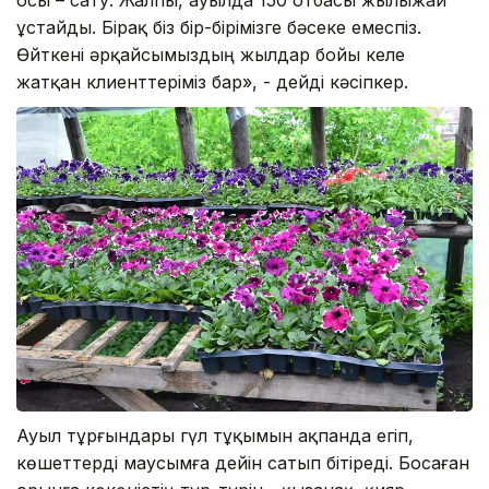
ұстайды. Бірақ біз бір-бірімізге бәсеке емеспіз.
Өйткені әрқайсымыздың жылдар бойы келе
жатқан клиенттеріміз бар», - дейді кәсіпкер.
Ауыл тұрғындары гүл тұқымын ақпанда егіп,
көшеттерді маусымға дейін сатып бітіреді. Босаған