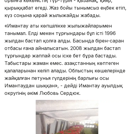
орынға көкөністің түр-түрін - қызанақ, қияр,
қырыққабат егеді. Жаз бойы тынымсыз еңбек етіп,
күз соңына қарай жылыжайды жабады.
«Имантау аты көпшілікке жылыжайларымен
танымал. Елді мекен тұрғындары бұл істі 1996
жылдан бастап қолға алды. Басында бірен-саран
отбасы ғана айналысатын. 2008 жылдан бастап
тұрғындар жаппай осы іске бет бұра бастады.
Табыстары жаман емес. Қазақстанның көптеген
қалаларынан келіп алады. Облыстың көшелерінде
жайқалған петунья гүлдерінің барлығы осы
Имантаудан шыққан», - дейді Имантау ауылдық
округінің әкімі Любовь Сердюк.