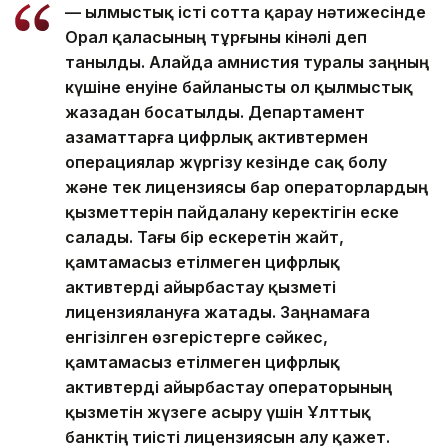
— Қылмыстық істі сотта қарау нәтижесінде
Орал қаласының тұрғыны кінәлі деп
танылды. Алайда амнистия туралы заңның
күшіне енуіне байланысты ол қылмыстық
жазадан босатылды. Департамент
азаматтарға цифрлық активтермен
операциялар жүргізу кезінде сақ болу
және тек лицензиясы бар операторлардың
қызметтерін пайдалану керектігін еске
салады. Тағы бір ескеретін жайт,
қамтамасыз етілмеген цифрлық
активтерді айырбастау қызметі
лицензиялануға жатады. Заңнамаға
енгізілген өзгерістерге сәйкес,
қамтамасыз етілмеген цифрлық
активтерді айырбастау операторының
қызметін жүзеге асыру үшін Ұлттық
банктің тиісті лицензиясын алу қажет.