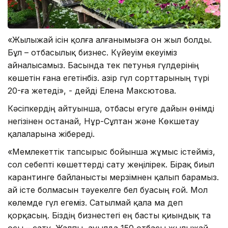
«Жылыжай ісін қолға алғанымызға он жыл болды.
Бұл – отбасылық бизнес. Күйеуім екеуіміз
айналысамыз. Басында тек петунья гүлдерінің
көшетін ғана егетінбіз. Қазір гүл сорттарының түрі
20-ға жетеді», - дейді Елена Максютова.
Кәсіпкердің айтуынша, отбасы егуге дайын өнімді
негізінен Қостанай, Нұр-Сұлтан және Көкшетау
қалаларына жібереді.
«Мемлекеттік тапсырыс бойынша жұмыс істейміз,
сол себепті көшеттерді сату жеңілірек. Бірақ биыл
карантинге байланысты мерзімнен қалып барамыз.
Қай істе болмасын тәуекелге бел буасың ғой. Мол
көлемде гүл егеміз. Сатылмай қала ма деп
қорқасың. Біздің бизнестегі ең басты қиындық та
осы – сату. Жалпы, ауылда 150 отбасы жылыжай