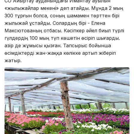
СҚО Айыртау ауданындағы Имантау ауылын
«жылыжайлар мекені» деп атайды. Мұнда 2 мың
300 тұрғын болса, соның шамамен төрттен бірі
жылыжай ұстайды. Солардың бірі - Елена
Максютованың отбасы. Кәсіпкер әйел биыл түрлі
гүлдердің 100 мың түп көшетін өсіріп шығарды.
Қазір де жұмысы қызған. Тапсырыс бойынша
өсімдіктерді жан-жаққа көлікке артып жіберіп
жатыр.