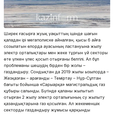
Ширек ғасырға жуық уақыттың ішінде шағын
қаладан ірі мегаполиске айналған, қысы 6 айға
созылатын елорда ауасының ластануына жылу
электр орталықтары мен жеке тұрғын үй секторы
өте үлкен үлес қосып отырғаны белгілі. Ал бұл
проблеманы шешудің бірден бір жолы –
газдандыру. Сондықтан да 2019 жылы Қызылорда –
Жезқазған – Қарағанды – Теміртау – Нұр-Сұлтан
бағыты бойынша «Сарыарқа» магистральдық газ
құбыры салынды. Бүгінде қаланы жылытып
отырған 2 жылу электр орталығының су жылыту
қазандықтарына газ қосылған. Ал жекеменшік
секторды газдандыру жұмысы қарқынды