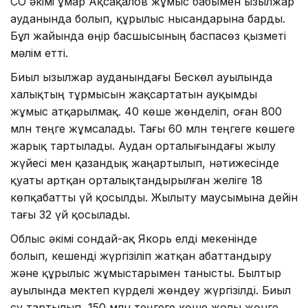
СҚО әкімі Құмар Ақсақалов жұмыс бабымен Қызылжар
ауданында болып, құрылыс нысандарына барды.
Бұл жайында өңір басшысының баспасөз қызметі
мәлім етті.
Биыл Қызылжар ауданындағы Бескөл ауылында
халықтың тұрмысын жақсартатын ауқымды
жұмыс атқарылмақ. 40 көше жөнделіп, оған 800
млн теңге жұмсалады. Тағы 60 млн теңгеге көшеге
жарық тартылады. Аудан орталығындағы жылу
жүйесі мен қазандық жаңартылып, нәтижесінде
қуаты артқан орталықтандырылған желіге 18
көпқабатты үй қосылды. Жылыту маусымына дейін
тағы 32 үй қосылады.
Облыс әкімі сондай-ақ Якорь елді мекенінде
болып, кешенді жүргізіліп жатқан абаттандыру
және құрылыс жұмыстарымен танысты. Былтыр
ауылында мектеп күрделі жөндеу жүргізілді. Биыл
су тартылып, 150 млн теңгеге көше жолы жөнге