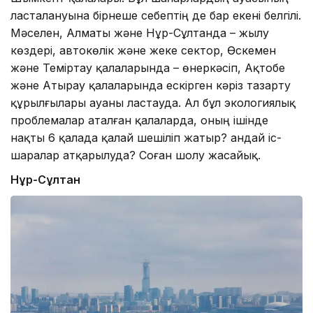
ласталануына бірнеше себептің де бар екені белгілі.
Мәселен, Алматы және Нұр-Сұлтанда – жылу
көздері, автокөлік және жеке сектор, Өскемен
және Теміртау қалаларында – өнеркәсіп, Ақтобе
және Атырау қалаларында ескірген кәріз тазарту
құрылғылары ауаны ластауда. Ал бұл экологиялық
проблемалар аталған қалаларда, оның ішінде
нақты 6 қалада қалай шешіліп жатыр? Қандай іс-
шаралар атқарылуда? Соған шолу жасайық.
Нұр-Сұлтан