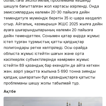
облыстағы экологиялық проблеманы кешенді
шешуге бағытталған жол картасы әзірленді. Онда
эмиссиялардың көлемін 20-30 пайызға дейін
төмендетуге мүмкіндік беретін 35 іс-шара көзделіп
отыр. Айталық, «Қазмырыш» ЖШС 2025 жылға дейін
ауаға шығарындыларының көлемін 20 пайызға
дейін төмендетпек. Сонымен қатар өңірде жұмыс
істеп тұрған тұрмыстық қатты қалдықтар
полигондары ретке келтіріледі. Осы орайда
облыста жұмыс істейтін шағын және орта
кәсіпкерлік субъектілерінде көмірмен жұмыс
істейтін 89 қазандық бар екендігін де айта кеткен
жөн. Қазіргі уақытта жылына 5 690 тонна зиянды
қалдық шығаратын бұл қазандықтарға қатысты
проблеманы шешу жолы табылмай тұр.
Ақтөбе