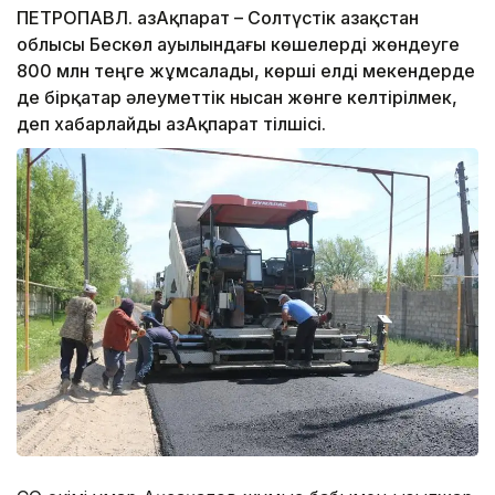
ПЕТРОПАВЛ. ҚазАқпарат – Солтүстік Қазақстан
облысы Бескөл ауылындағы көшелерді жөндеуге
800 млн теңге жұмсалады, көрші елді мекендерде
де бірқатар әлеуметтік нысан жөнге келтірілмек,
деп хабарлайды ҚазАқпарат тілшісі.