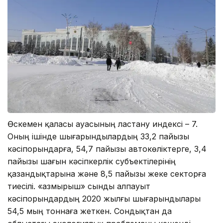
Өскемен қаласы ауасының ластану индексі – 7.
Оның ішінде шығарындылардың 33,2 пайызы
кәсіпорындарға, 54,7 пайызы автокөліктерге, 3,4
пайызы шағын кәсіпкерлік субъектілерінің
қазандықтарына және 8,5 пайызы жеке секторға
тиесілі. «Қазмырыш» сынды алпауыт
кәсіпорындардың 2020 жылғы шығарындылары
54,5 мың тоннаға жеткен. Сондықтан да