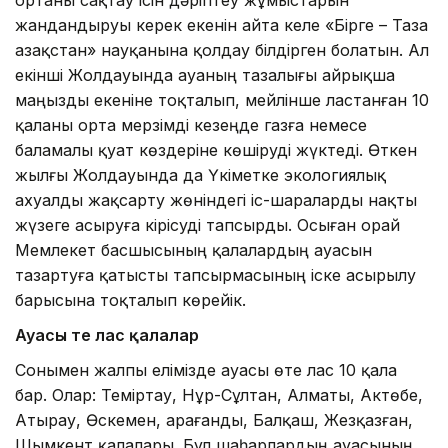
жандандыруы керек екенін айта келе «Бірге – Таза
Қазақстан» науқанына қолдау білдірген болатын. Ал
екінші Жолдауында ауаның тазалығы айрықша
маңызды екеніне тоқталып, мейлінше ластанған 10
қаланы орта мерзімді кезеңде газға немесе
баламалы қуат көздеріне көшіруді жүктеді. Өткен
жылғы Жолдауында да Үкіметке экологиялық
ахуалды жақсарту жөніндегі іс-шараларды нақты
жүзеге асыруға кірісуді тапсырды. Осыған орай
Мемлекет басшысының қалалардың ауасын
тазартуға қатысты тапсырмасының іске асырылу
барысына тоқталып көрейік.
Ауасы өте лас қалалар
Сонымен жалпы елімізде ауасы өте лас 10 қала
бар. Олар: Теміртау, Нұр-Сұлтан, Алматы, Актөбе,
Атырау, Өскемен, Қарағанды, Балқаш, Жезқазған,
Шымкент қалалары. Бұл шаһарлардың ауасының