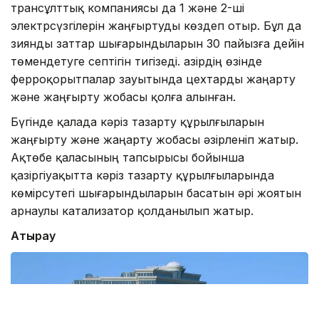
трансұлттық компаниясы да 1 және 2-ші
электрсүзгілерін жаңғыртуды көздеп отыр. Бұл да
зиянды заттар шығарындыларын 30 пайызға дейін
төмендетуге септігін тигізеді. Қазірдің өзінде
ферроқорытпалар зауытында цехтарды жаңарту
және жаңғырту жобасы қолға алынған.
Бүгінде қалада кәріз тазарту құрылғыларын
жаңғырту және жаңарту жобасы әзірленіп жатыр.
Ақтөбе қаласының тапсырысы бойынша
қазіргіуақытта кәріз тазарту құрылғыларында
көмірсутегі шығарындыларын басатын әрі жоятын
арнаулы катализатор қолданылып жатыр.
Атырау