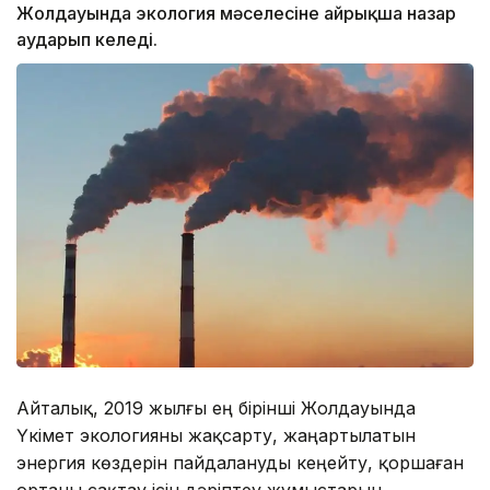
Жолдауында экология мәселесіне айрықша назар
аударып келеді.
Айталық, 2019 жылғы ең бірінші Жолдауында
Үкімет экологияны жақсарту, жаңартылатын
энергия көздерін пайдалануды кеңейту, қоршаған
ортаны сақтау ісін дәріптеу жұмыстарын