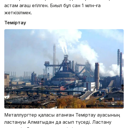
астам ағаш егілген. Биыл бұл сан 1 млн-ға
жеткізілмек.
Теміртау
Металлургтер қаласы атанған Теміртау ауасының
ластануы Алматыдан да асып түседі. Ластану