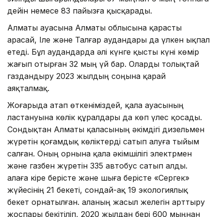
дейін немесе 83 пайызға қысқарады.
Алматы ауасына Алматы облысына қарасты
Қарасай, Іле және Талғар аудандары да үлкен ықпал
етеді. Бұл аудандарда әлі күнге қысты күні көмір
жағып отырған 32 мың үй бар. Оларды толықтай
газдандыру 2023 жылдың соңына қарай
аяқталмақ.
Жоғарыда атап өткеніміздей, қала ауасының
ластануына көлік құралдары да көп үлес қосады.
Сондықтан Алматы қаласының әкімдігі дизельмен
жүретін қоғамдық көліктерді сатып алуға тыйым
салған. Оның орнына қала әкімшілігі электрмен
және газбен жүретін 335 автобус сатып алды.
Қалаға кіре берісте және шыға берісте «Сергек»
жүйесінің 21 бекеті, сондай-ақ 19 экологиялық
бекет орнатылған. Қаланың жасыл желегін арттыру
жоспары бекітіліп, 2020 жылдан бері 600 мыңнан