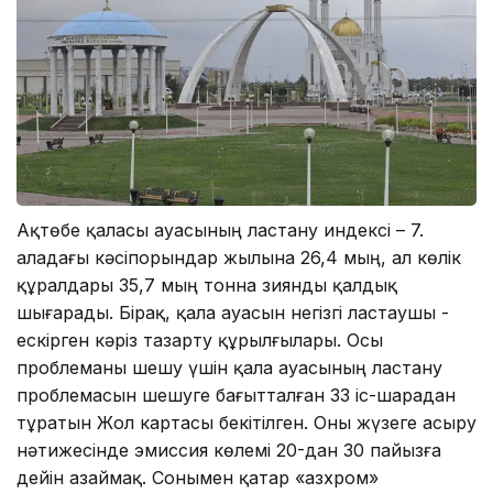
Ақтөбе қаласы ауасының ластану индексі – 7.
Қаладағы кәсіпорындар жылына 26,4 мың, ал көлік
құралдары 35,7 мың тонна зиянды қалдық
шығарады. Бірақ, қала ауасын негізгі ластаушы -
ескірген кәріз тазарту құрылғылары. Осы
проблеманы шешу үшін қала ауасының ластану
проблемасын шешуге бағытталған 33 іс-шарадан
тұратын Жол картасы бекітілген. Оны жүзеге асыру
нәтижесінде эмиссия көлемі 20-дан 30 пайызға
дейін азаймақ. Сонымен қатар «Қазхром»