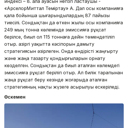
индексі – 8. Қала ауасын негізгі ластаушы -
«АрселорМиттал Теміртау» АҚ. Дәл осы компанияға
қала бойынша шығарындылардың 87 пайызы
тиесілі. Сондықтан да өткен жылы осы компанияға
249 мың тонна көлемінде эмиссияға рұқсат
берілсе, биыл ол 115 тоннаға дейін төмендетіліп
отыр. Қазіргі уақытта кәсіпорын дамыту
стратегиясын әзірлеген. Онда өндірісті жаңғырту
және жаңа тазарту қондырғыларын орнату
көзделген. Сондықтан да биыл аталған көлемдегі
эмиссияға рұқсат беріліп отыр. Ал билік тарапынан
жаңа рұқсат беру кезінде жоғарыда аталған
стратегияның нақты жүзеге асырылуы ескеріледі.
Өскемен