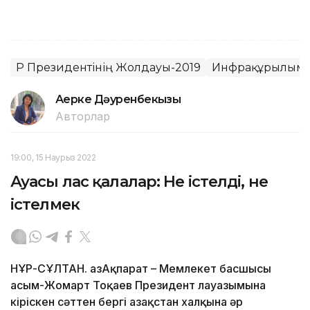
ҚР Президентінің Жолдауы-2019
Инфрақұрылымд
Ақерке Дәуренбекқызы
Авторлар
19:00, 15 Наурыз 2022
Ауасы лас қалалар: Не істелді, не
істелмек
НҰР-СҰЛТАН. ҚазАқпарат – Мемлекет басшысы
Қасым-Жомарт Тоқаев Президент лауазымына
кіріскен сәттен бергі Қазақстан халқына әр