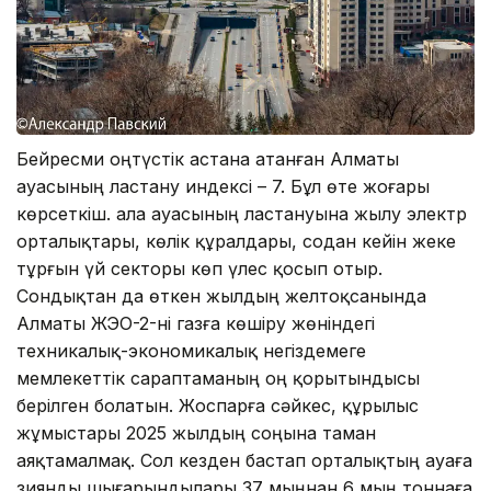
Бейресми оңтүстік астана атанған Алматы
ауасының ластану индексі – 7. Бұл өте жоғары
көрсеткіш. Қала ауасының ластануына жылу электр
орталықтары, көлік құралдары, содан кейін жеке
тұрғын үй секторы көп үлес қосып отыр.
Сондықтан да өткен жылдың желтоқсанында
Алматы ЖЭО-2-ні газға көшіру жөніндегі
техникалық-экономикалық негіздемеге
мемлекеттік сараптаманың оң қорытындысы
берілген болатын. Жоспарға сәйкес, құрылыс
жұмыстары 2025 жылдың соңына таман
аяқтамалмақ. Сол кезден бастап орталықтың ауаға
зиянды шығарындылары 37 мыңнан 6 мың тоннаға