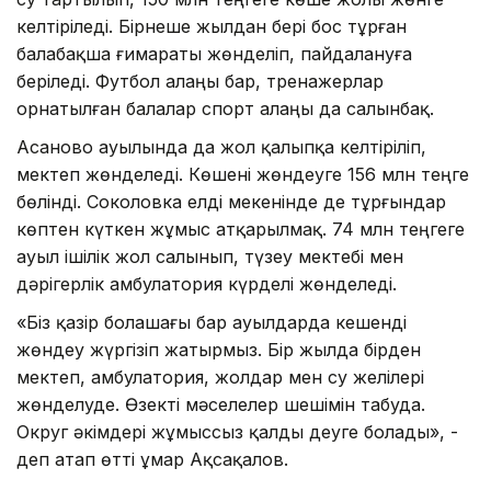
келтіріледі. Бірнеше жылдан бері бос тұрған
балабақша ғимараты жөнделіп, пайдалануға
беріледі. Футбол алаңы бар, тренажерлар
орнатылған балалар спорт алаңы да салынбақ.
Асаново ауылында да жол қалыпқа келтіріліп,
мектеп жөнделеді. Көшені жөндеуге 156 млн теңге
бөлінді. Соколовка елді мекенінде де тұрғындар
көптен күткен жұмыс атқарылмақ. 74 млн теңгеге
ауыл ішілік жол салынып, түзеу мектебі мен
дәрігерлік амбулатория күрделі жөнделеді.
«Біз қазір болашағы бар ауылдарда кешенді
жөндеу жүргізіп жатырмыз. Бір жылда бірден
мектеп, амбулатория, жолдар мен су желілері
жөнделуде. Өзекті мәселелер шешімін табуда.
Округ әкімдері жұмыссыз қалды деуге болады», -
деп атап өтті Құмар Ақсақалов.