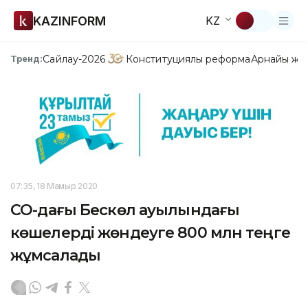
KAZINFORM
KZ
Сайлау-2026
Конституциялық реформа
Арнайы жо
Тренд:
07:35, 18 Мамыр 2020
СҚО-дағы Бескөл ауылындағы
көшелерді жөндеуге 800 млн теңге
жұмсалады