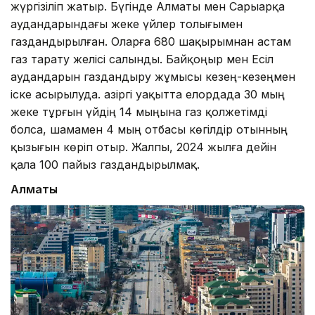
жүргізіліп жатыр. Бүгінде Алматы мен Сарыарқа
аудандарындағы жеке үйлер толығымен
газдандырылған. Оларға 680 шақырымнан астам
газ тарату желісі салынды. Байқоңыр мен Есіл
аудандарын газдандыру жұмысы кезең-кезеңмен
іске асырылуда. Қазіргі уақытта елордада 30 мың
жеке тұрғын үйдің 14 мыңына газ қолжетімді
болса, шамамен 4 мың отбасы көгілдір отынның
қызығын көріп отыр. Жалпы, 2024 жылға дейін
қала 100 пайыз газдандырылмақ.
Алматы