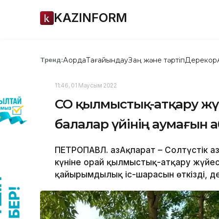
KAZINFORM
Ақорда
Тағайындау
Заң және тәртіп
Дерекқор
Тренд:
11:46, 01 Маусым 2022
СҚО қылмыстық-атқару жү
балалар үйінің аумағын
ПЕТРОПАВЛ. ҚазАқпарат – Солтүстік 
күніне орай қылмыстық-атқару жүйес
қайырымдылық іс-шарасын өткізді, де