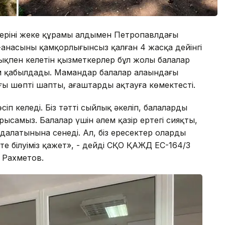
ерінің жеке құрамы алдымен Петропавлдағы
-анасының қамқорлығынсыз қалған 4 жасқа дейінгі
ықпен келетін қызметкерлер бұл жолы балалар
ім қабылдады. Мамандар балалар алаңындағы
ы шөпті шапты, ағаштарды ақтауға көмектесті.
сіп келеді. Біз тәтті сыйлық әкеліп, балаларды
ысамыз. Балалар үшін әлем қазір ертегі сияқты,
далатынына сенеді. Ал, біз ересектер оларды
е білуіміз қажет», - дейді СҚО ҚАЖД ЕС-164/3
 Рахметов.