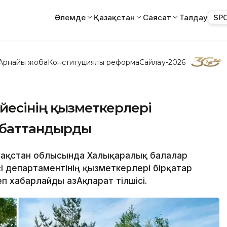
Әлемде
Қазақстан
Саясат
Талдау
SP
Арнайы жоба
Конституциялық реформа
Сайлау-2026
йесінің қызметкерлері
 абаттандырды
Қазақстан облысында Халықаралық балалар
і департаментінің қызметкерлері бірқатар
п хабарлайды ҚазАқпарат тілшісі.