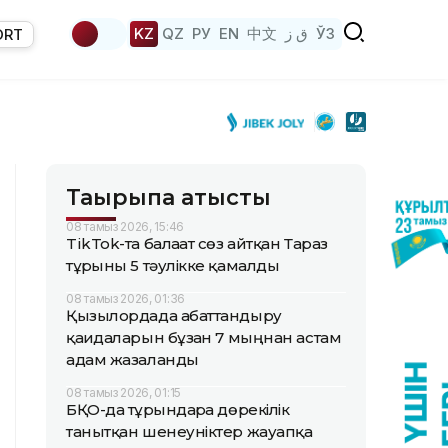
KZ
QZ
РУ
EN
中文
ق ز
ЎЗ
ORT
Тақырыпқа қатысты
08 тамыз 2026, 15:46
TikTok-та балағат сөз айтқан Тараз
тұрғыны 5 тәулікке қамалды
08 тамыз 2026, 01:36
Қызылордада абаттандыру
қағидаларын бұзған 7 мыңнан астам
адам жазаланды
08 тамыз 2026, 01:15
БҚО-да тұрғындарға дөрекілік
танытқан шенеуніктер жауапқа