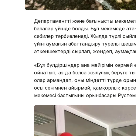
Департаменттің және бағынысты мекемел
балалар үйінде болды. Бұл мекемеде ата
сәбилер тәрбиеленеді. Жылда түрлі сыйл
үйінің аумағын абаттандыру туралы шеш
әткеншектерді сырлап, жөндеп, аумақтағ
«Бұл бүлдіршіндер ана мейірімін көрмей ө
ойнатып, аз да болса жылулық беруге тыр
олар армандап, оның міндетті түрде орын
осы сенімнен айырмай, қамқорлық көрсет
мекемесі бастығының орынбасары Рүстем