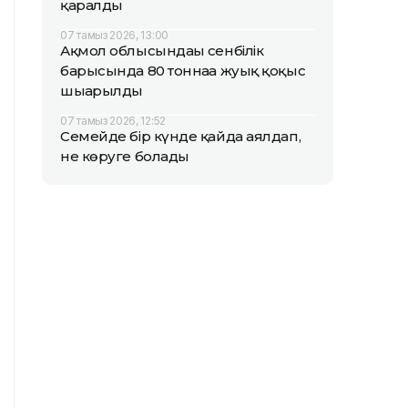
қаралды
07 тамыз 2026, 13:00
Ақмол облысындағы сенбілік
барысында 80 тоннаға жуық қоқыс
шығарылды
07 тамыз 2026, 12:52
Семейде бір күнде қайда аялдап,
не көруге болады