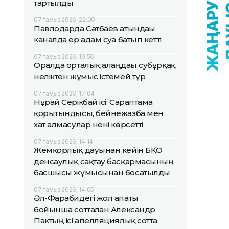
тартылды
07 тамыз 2026, 22:00
Павлодарда Сәтбаев атындағы
каналда ер адам суға батып кетті
07 тамыз 2026, 19:56
Оралда орталық алаңдағы субұрқақ
неліктен жұмыс істемей тұр
07 тамыз 2026, 17:04
Нұрай Серікбай ісі: Сараптама
қорытындысы, бейнежазба мен
хат алмасулар нені көрсетті
07 тамыз 2026, 14:14
Жемқорлық дауынан кейін БҚО
денсаулық сақтау басқармасының
басшысы жұмысынан босатылды
07 тамыз 2026, 14:05
Әл-Фарабидегі жол апаты
бойынша сотталған Александр
Пактың ісі апелляциялық сотта