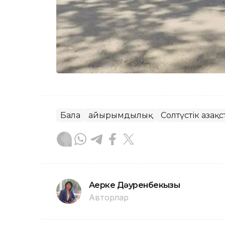
Бала
Қайырымдылық
Солтүстік Қазақ
Ақерке Дәуренбекқызы
Авторлар