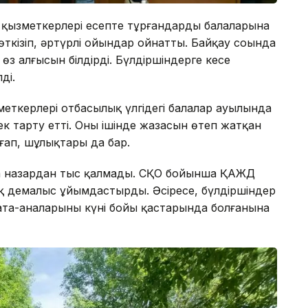
ң қызметкерлері есепте тұрғандардың балаларына
кізіп, әртүрлі ойындар ойнатты. Байқау соңында
өз алғысын білдірді. Бүлдіршіндерге кеңсе
ді.
меткерлері отбасылық үлгідегі балалар ауылында
ек тарту етті. Оның ішінде жазасын өтеп жатқан
ғап, шұлықтары да бар.
да назардан тыс қалмады. СҚО бойынша ҚАЖД
қ демалыс ұйымдастырды. Әсіресе, бүлдіршіндер
 ата-аналарының күні бойы қастарында болғанына