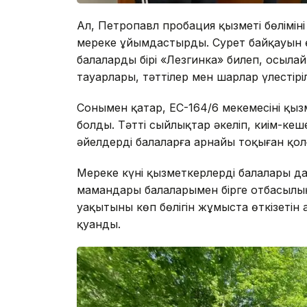
Ал, Петропавл пробация қызметі бөліміні
мереке ұйымдастырды. Сурет байқауын өт
балалардың бірі «Лезгинка» билеп, осылай 
тауарлары, тәттілер мен шарлар үлестіріл
Сонымен қатар, ЕС-164/6 мекемесінің қыз
болды. Тәтті сыйлықтар әкеліп, киім-кеш
әйелдердің балаларға арнайы тоқыған қол
Мереке күні қызметкерлердің балалары 
мамандары балаларымен бірге отбасылы
уақытының көп бөлігін жұмыста өткізетін
қуанды.