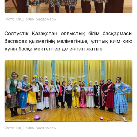
Фото: СҚО білім басқармасы
Солтүстік Қазақстан облыстық білім басқармасы
баспасөз қызметінің мәліметінше, ұлттық киім кию
күнін басқа мектептер де енгізіп жатыр.
Фото: СҚО білім басқармасы