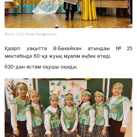
Фото: СҚО білім басқармасы
Қазіргі уақытта Ә.Бөкейхан атындағы № 25
мектебінде 60-қа жуық мұғалім еңбек етеді.
630-дан астам оқушы оқиды.