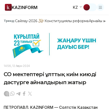
KAZINFORM
KZ
Сайлау-2026
Конституциялық реформа
Арнайы жо
Тренд:
14:56, 12 Ақпан 2024
СҚО мектептері ұлттық киім киюді
дәстүрге айналдырып жатыр
ПЕТРОПАВЛ. KAZINFORM — Солтүстік Қазақстан