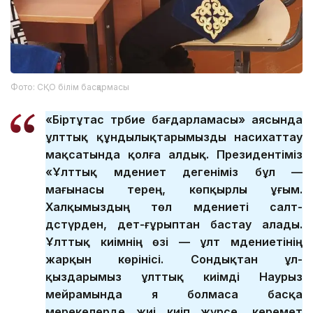
Фото: СҚО білім басқармасы
«Біртұтас тәрбие бағдарламасы» аясында
ұлттық құндылықтарымызды насихаттау
мақсатында қолға алдық. Президентіміз
«Ұлттық мәдениет дегеніміз бұл —
мағынасы терең, көпқырлы ұғым.
Халқымыздың төл мәдениеті салт-
дәстүрден, әдет-ғұрыптан бастау алады.
Ұлттық киімнің өзі — ұлт мәдениетінің
жарқын көрінісі. Сондықтан ұл-
қыздарымыз ұлттық киімді Наурыз
мейрамында я болмаса басқа
мерекелерде жиі киіп жүрсе, керемет