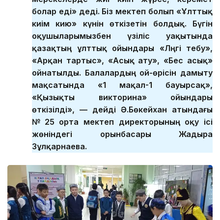
болар еді» деді. Біз мектеп болып «Ұлттық
киім кию» күнін өткізетін болдық. Бүгін
оқушыларымызбен үзіліс уақытында
қазақтың ұлттық ойындары «Ләңгі тебу»,
«Арқан тартыс», «Асық ату», «Бес асық»
ойнатылды. Балалардың ой-өрісін дамыту
мақсатында «1 мақал-1 бауырсақ»,
«Қызықты викторина» ойындары
өткізілді», — дейді Ә.Бөкейхан атындағы
№ 25 орта мектеп директорының оқу ісі
жөніндегі орынбасары Жадыра
Зұлқарнаева.