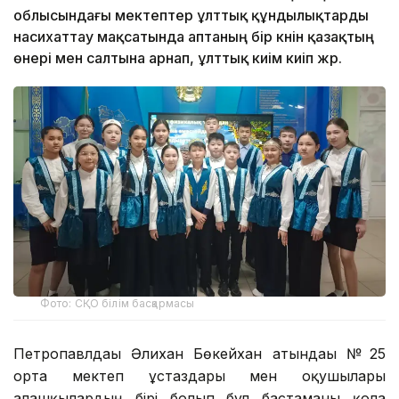
облысындағы мектептер ұлттық құндылықтарды
насихаттау мақсатында аптаның бір күнін қазақтың
өнері мен салтына арнап, ұлттық киім киіп жүр.
Фото: СҚО білім басқармасы
Петропавлдағы Әлихан Бөкейхан атындағы № 25
орта мектеп ұстаздары мен оқушылары
алғашқылардың бірі болып бұл бастаманы қолға