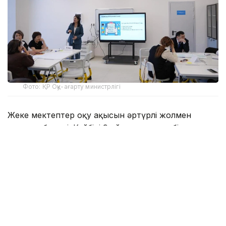
Фото: ҚР Оқу-ағарту министрлігі
Жеке мектептер оқу ақысын әртүрлі жолмен
есептеп береді. Кейбірі 9 айдың ақысын бірден
айтса, енді бірі ай сайынғы төлемді көрсетеді.
Сонымен бірге оқуға қабылдар кезде қосымша
төлем қарастырылады. Ол шамамен 200-400 мың
теңге болады. Тамаққа, үйірмеге, қосымша сабаққа
деп ақы сұрайды. Яғни тек оқу ақысына емес,
қосымша қажеттілік шығынына дайын болу керек.
Еліміз бойынша Қызылорда қаласында жеке