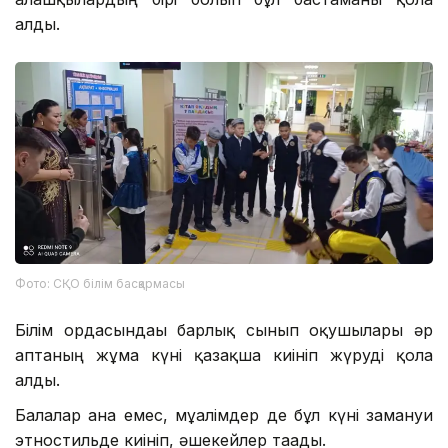
алды.
Фото: СҚО білім басқармасы
Білім ордасындағы барлық сынып оқушылары әр
аптаның жұма күні қазақша киініп жүруді қолға
алды.
Балалар ғана емес, мұғалімдер де бұл күні замануи
этностильде киініп, әшекейлер тағады.