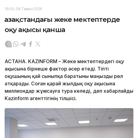
16:00, 08 Тамыз 2026
Қазақстандағы жеке мектептерде
оқу ақысы қанша
АСТАНА. KAZINFORM – Жеке мектептердегі оқу
ақысына бірнеше фактор әсер етеді. Тіпті
оқушының қай сыныпқа баратыны маңызды рөл
атқарады. Соған қарай жылдық оқу ақысына
миллиондар жұмсауға тура келеді, деп хабарлайды
Kazinform агенттігінің тілшісі.