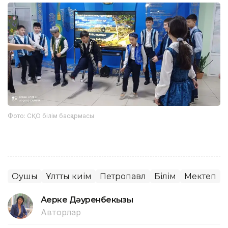
Фото: СҚО білім басқармасы
Оқушы
Ұлттық киім
Петропавл
Білім
Мектеп
Ақерке Дәуренбекқызы
Авторлар