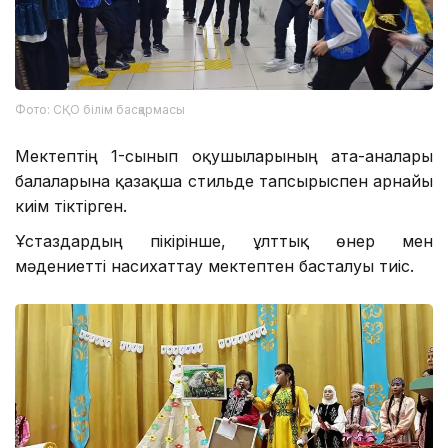
Фото: СҚО білім басқармасы
Мектептің 1-сынып оқушыларының ата-аналары
балаларына қазақша стильде тапсырыспен арнайы
киім тіктірген.
Ұстаздардың пікірінше, ұлттық өнер мен
мәдениетті насихаттау мектептен басталуы тиіс.